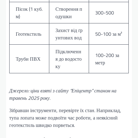
Пісок (1 куб.
Створення п
300-500
м)
одушки
Захист від ґр
Геотекстиль
50-100 за м²
унтових вод
Підключенн
100-200 за
Труби ПВХ
я до водосто
метр
ку
Джерело: ціни взяті з сайту “Епіцентр” станом на
травень 2025 року.
Зібравши інструменти, перевірте їх стан. Наприклад,
тупа лопата може подвоїти час роботи, а неякісний
геотекстиль швидко порветься.