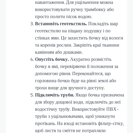
навантаження. Для ущільнення можна
використовувати ручну трамбовку або
просто полити пісок водою.
Встановіть геотекстиль.
Покладіть шар
геотекстилю на піщану подушку і по
стінках ями. Це захистить бочку від вологи
та коренів рослин. Закріпіть краї тканини
камінням або дошками.
Опустіть бочку.
Акуратно розмістіть
бочку в ямі, перевіряючи її положення за
допомогою рівня. Переконайтеся, що
горловина бочки буде на рівні землі або
трохи вище для зручного доступу.
Підключіть труби.
Якщо бочка призначена
для збору дощової води, підключіть до неї
водостічну трубу. Використовуйте ПВХ-
труби з ущільнювачами, щоб уникнути
протікань. На вході встановіть фільтр-сітку,
щоб листя та сміття не потрапляли