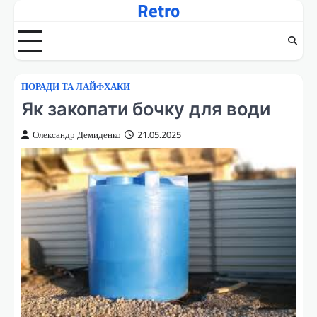
Retro
Перейти
до
вмісту
ПОРАДИ ТА ЛАЙФХАКИ
Як закопати бочку для води
Олександр Демиденко
21.05.2025