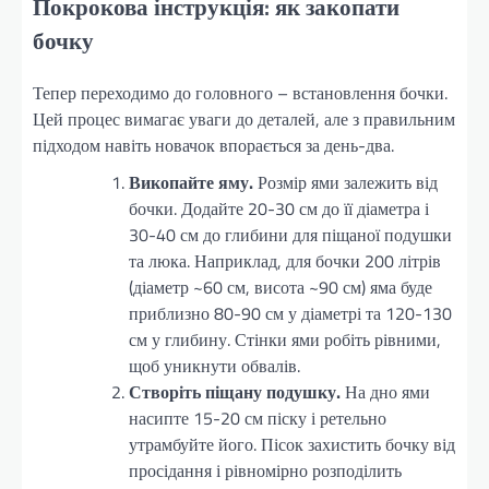
Покрокова інструкція: як закопати
бочку
Тепер переходимо до головного – встановлення бочки.
Цей процес вимагає уваги до деталей, але з правильним
підходом навіть новачок впорається за день-два.
Викопайте яму.
Розмір ями залежить від
бочки. Додайте 20-30 см до її діаметра і
30-40 см до глибини для піщаної подушки
та люка. Наприклад, для бочки 200 літрів
(діаметр ~60 см, висота ~90 см) яма буде
приблизно 80-90 см у діаметрі та 120-130
см у глибину. Стінки ями робіть рівними,
щоб уникнути обвалів.
Створіть піщану подушку.
На дно ями
насипте 15-20 см піску і ретельно
утрамбуйте його. Пісок захистить бочку від
просідання і рівномірно розподілить