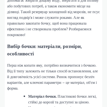
допомагає збирати дощову воду, зберігати її для поливу
або побутових потреб, а також економити місце на
ділянці. Такий резервуар захищений від морозів, не псує
вигляд подвір’я і може служити роками. Але як
правильно закопати бочку, щоб вона працювала
ефективно і не створювала проблем? Розбираємося
покроково!
Вибір бочки: матеріали, розміри,
особливості
Перш ніж копати яму, потрібно визначитися з бочкою.
Від її типу залежить не тільки спосіб встановлення, але
й довговічність усієї системи. Ринок пропонує безліч
варіантів, але ключові параметри – це матеріал, об’єм і
форма.
Матеріал бочки.
Пластикові бочки легкі,
стійкі до корозії та доступні за ціною.