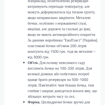
Наприклад, поліетиленові резервуари
витримують перепади температур, але
можуть деформуватися під тиском ґрунту,
якщо неправильно закріпити. Металеві
бочки, особливо з нержавіючої сталі,
міцніші, але дорожчі та схильні до іржі,
якщо не мають антикорозійного покриття.
За даними виробника “ЕкоПласт” (Україна),
пластикові бочки об’ємом 200 літрів
коштують від 1500 грн, тоді як металеві –
від 3000 грн.
Об’єм.
Для поливу невеликого саду
вистачить бочки на 100-200 літрів. Для
великої ділянки або побутових потреб
краще брати резервуари на 500-1000
літрів. Пам’ятайте: чим більша бочка, тим
глибше і ширше доведеться копати яму, що
збільшує витрати часу та сил.
Форма.
Циліндричні бочки зручні для