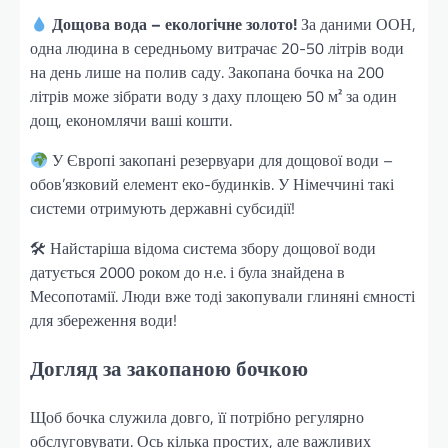
Дощова вода – екологічне золото!
За даними ООН,
одна людина в середньому витрачає 20-50 літрів води
на день лише на полив саду. Закопана бочка на 200
літрів може зібрати воду з даху площею 50 м² за один
дощ, економлячи ваші кошти.
У Європі закопані резервуари для дощової води –
обов’язковий елемент еко-будинків. У Німеччині такі
системи отримують державні субсидії!
🛠 Найстаріша відома система збору дощової води
датується 2000 роком до н.е. і була знайдена в
Месопотамії. Люди вже тоді закопували глиняні ємності
для збереження води!
Догляд за закопаною бочкою
Щоб бочка служила довго, її потрібно регулярно
обслуговувати. Ось кілька простих, але важливих