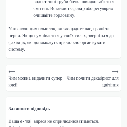
водостічної труби бочка швидко заб’ється
сміттям. Встановіть фільтр або регулярно
очищайте горловину.
Уникаючи цих помилок, ви заощадите час, гроші та
нерви. Якщо сумніваєтеся у своїх силах, зверніться до
фахівців, які допоможуть правильно організувати
систему.
Навігація
⟵
⟶
записів
Чим можна видалити супер
Чим полити декабрист для
клей
цвітіння
Залишити відповідь
Ваша e-mail адреса не оприлюднюватиметься.