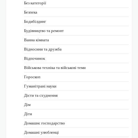
Без категорії
Безпека
Бодибілдинг
Будівництво та ремонт
Ванна кімната
Відносини та дружба
Відпочинок
Військова техніка та військові теми
Гороскоп
Гуманітрані науки
Дієти та схуднення
Дім
Діти
Домашнє господарство
Домашні улюбленці