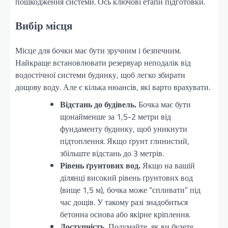
пошкодження системи. Ось ключові етапи підготовки.
Вибір місця
Місце для бочки має бути зручним і безпечним.
Найкраще встановлювати резервуар неподалік від
водостічної системи будинку, щоб легко збирати
дощову воду. Але є кілька нюансів, які варто врахувати.
Відстань до будівель.
Бочка має бути
щонайменше за 1,5-2 метри від
фундаменту будинку, щоб уникнути
підтоплення. Якщо ґрунт глинистий,
збільште відстань до 3 метрів.
Рівень ґрунтових вод.
Якщо на вашій
ділянці високий рівень ґрунтових вод
(вище 1,5 м), бочка може “спливати” під
час дощів. У такому разі знадобиться
бетонна основа або якірне кріплення.
Доступність.
Подумайте, як ви будете