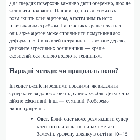
Для твердих поверхонь важливо діяти обережно, щоб не
залишити подряпин. Наприклад, на склі спочатку
розм’якшіть клей ацетоном, а потім зніміть його
пластиковим скребком. На пластику краще почати з
олії, адже ацетон може спричинити помутніння або
деформацію. Якщо клей потрапив на лаковане дерево,
уникайте агресивних розчинників — краще
скористайтеся теплою водою та терпінням.
Народні методи: чи працюють вони?
Інтернет рясніє народними порадами, як видалити
супер клей за допомогою підручних засобів. Деякі з них
дійсно ефективні, інші — сумнівні. Розберемо
найпопулярніші.
Оцет.
Білий оцет може розм’якшити супер
клей, особливо на тканинах і металі.
Замочіть уражену ділянку в оцті на 10–15