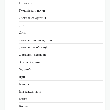
Гороскоп
Гуманітрані науки
Дієти та схуднення
Дім
Діти
Домашнє господарство
Домашні улюбленці
Домашній затишок
Закони України
Здоров'я
Ігри
Історія
Їжа та кулінарія
Квіти
Космос