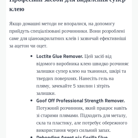
клею
Якщо домашні методи не впоралися, на допомогу
прийдуть спеціалізовані розчинники. Вони розроблені
саме для ціаноакрилатних клеїв і зазвичай ефективніші
за ацетон чи оцет.
Loctite Glue Remover.
Цей засіб від
відомого виробника клею швидко розчиняє
залишки супер клею на тканинах, шкірі та
твердих поверхнях. Нанесіть гель на
пляму, зачекайте 5 хвилин і зітріть
залишки.
Goof Off Professional Strength Remover.
Потужний розчинник, який працює навіть
зі старими плямами. Підходить для металу,
скла та пластику, але потребує обережного
використання через сильний запах.
Debonding Agent від Gorilla Glue.