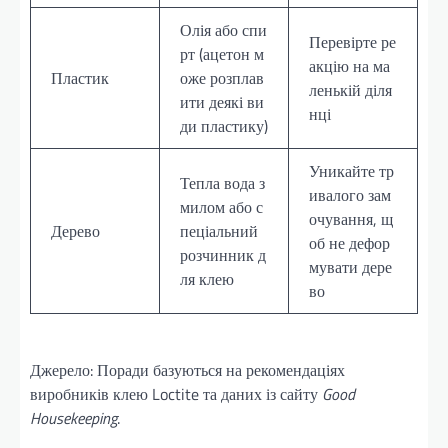
Олія або спи
Перевірте ре
рт (ацетон м
акцію на ма
Пластик
оже розплав
ленькій діля
ити деякі ви
нці
ди пластику)
Уникайте тр
Тепла вода з
ивалого зам
милом або с
очування, щ
Дерево
пеціальний
об не дефор
розчинник д
мувати дере
ля клею
во
Джерело: Поради базуються на рекомендаціях
виробників клею Loctite та даних із сайту
Good
Housekeeping
.