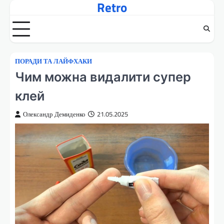
Retro
Перейти
до
вмісту
ПОРАДИ ТА ЛАЙФХАКИ
Чим можна видалити супер
клей
Олександр Демиденко
21.05.2025