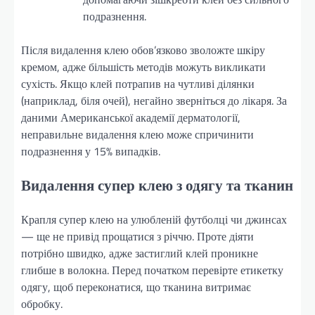
подразнення.
Після видалення клею обов’язково зволожте шкіру
кремом, адже більшість методів можуть викликати
сухість. Якщо клей потрапив на чутливі ділянки
(наприклад, біля очей), негайно зверніться до лікаря. За
даними Американської академії дерматології,
неправильне видалення клею може спричинити
подразнення у 15% випадків.
Видалення супер клею з одягу та тканин
Крапля супер клею на улюбленій футболці чи джинсах
— ще не привід прощатися з річчю. Проте діяти
потрібно швидко, адже застиглий клей проникне
глибше в волокна. Перед початком перевірте етикетку
одягу, щоб переконатися, що тканина витримає
обробку.