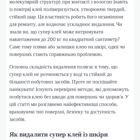
молекулярній структурі: при контакті з вологою (навіть
із повітря) клей полімеризується, утворюючи твердий,
стійкий шар. Ця властивість робить його незамінним
для ремонту, але водночас ускладнює видалення. Чи
знали ви, що супер клей може витримувати
навантаження до 200 кг на квадратний сантиметр?
Саме тому плями або залишки клею на шкірі, одязі чи
поверхнях стають справжньою проблемою.
Основна складність видалення полягає в тому, що
супер клей не розчиняється у воді та стійкий до
більшості побутових засобів. Проте не поспішайте
панікувати! Існують перевірені методи, які допоможуть
позбутися клею без шкоди для поверхонь чи здоров’я. У
цій статті ми розглянемо найефективніші способи,
враховуючи тип поверхні, безпеку та доступність
засобів.
Як видалити супер клей із шкіри