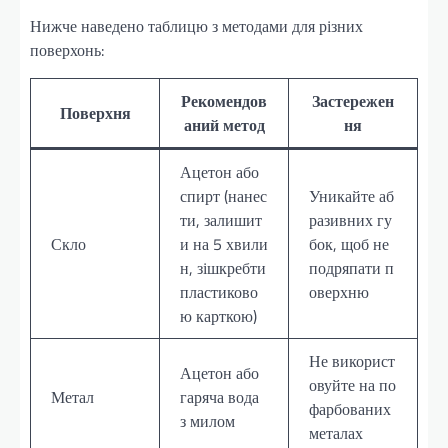
Нижче наведено таблицю з методами для різних
поверхонь:
Рекомендов
Застережен
Поверхня
аний метод
ня
Ацетон або
спирт (нанес
Уникайте аб
ти, залишит
разивних гу
Скло
и на 5 хвили
бок, щоб не
н, зішкребти
подряпати п
пластиково
оверхню
ю карткою)
Не використ
Ацетон або
овуйте на по
Метал
гаряча вода
фарбованих
з милом
металах