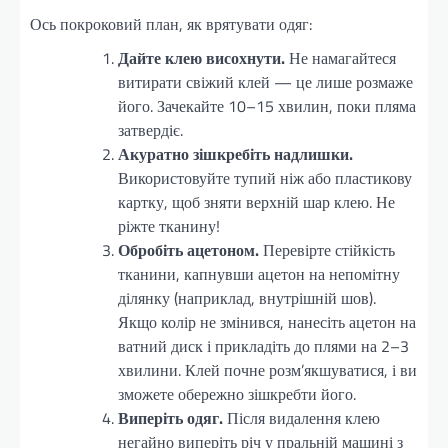
Ось покроковий план, як врятувати одяг:
Дайте клею висохнути.
Не намагайтеся
витирати свіжий клей — це лише розмаже
його. Зачекайте 10–15 хвилин, поки пляма
затвердіє.
Акуратно зішкребіть надлишки.
Використовуйте тупий ніж або пластикову
картку, щоб зняти верхній шар клею. Не
ріжте тканину!
Обробіть ацетоном.
Перевірте стійкість
тканини, капнувши ацетон на непомітну
ділянку (наприклад, внутрішній шов).
Якщо колір не змінився, нанесіть ацетон на
ватний диск і прикладіть до плями на 2–3
хвилини. Клей почне розм’якшуватися, і ви
зможете обережно зішкребти його.
Виперіть одяг.
Після видалення клею
негайно виперіть річ у пральній машині з