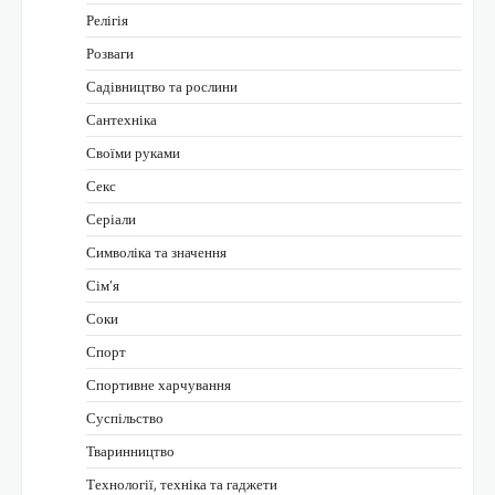
Релігія
Розваги
Садівництво та рослини
Сантехніка
Своїми руками
Секс
Серіали
Символіка та значення
Сім’я
Соки
Спорт
Спортивне харчування
Суспільство
Тваринництво
Технології, техніка та гаджети