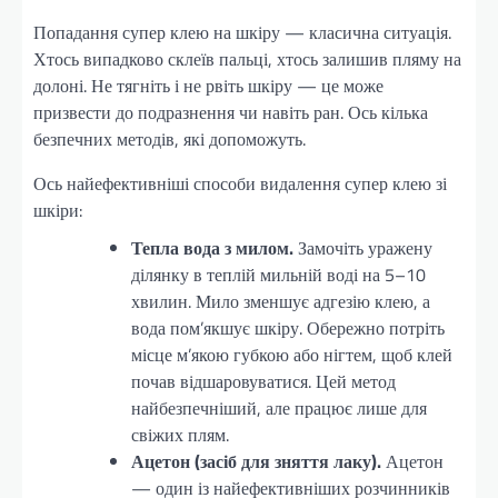
Попадання супер клею на шкіру — класична ситуація.
Хтось випадково склеїв пальці, хтось залишив пляму на
долоні. Не тягніть і не рвіть шкіру — це може
призвести до подразнення чи навіть ран. Ось кілька
безпечних методів, які допоможуть.
Ось найефективніші способи видалення супер клею зі
шкіри:
Тепла вода з милом.
Замочіть уражену
ділянку в теплій мильній воді на 5–10
хвилин. Мило зменшує адгезію клею, а
вода пом’якшує шкіру. Обережно потріть
місце м’якою губкою або нігтем, щоб клей
почав відшаровуватися. Цей метод
найбезпечніший, але працює лише для
свіжих плям.
Ацетон (засіб для зняття лаку).
Ацетон
— один із найефективніших розчинників