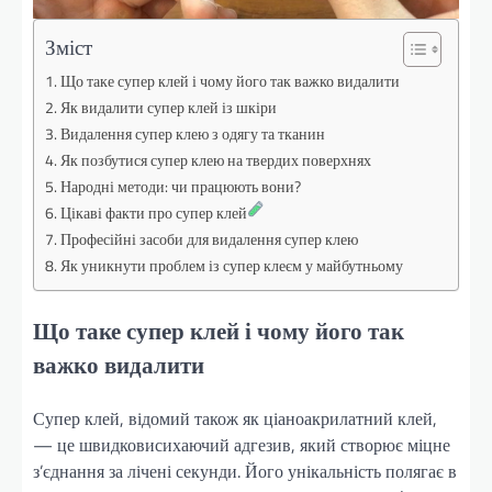
Зміст
Що таке супер клей і чому його так важко видалити
Як видалити супер клей із шкіри
Видалення супер клею з одягу та тканин
Як позбутися супер клею на твердих поверхнях
Народні методи: чи працюють вони?
Цікаві факти про супер клей
Професійні засоби для видалення супер клею
Як уникнути проблем із супер клеєм у майбутньому
Що таке супер клей і чому його так
важко видалити
Супер клей, відомий також як ціаноакрилатний клей,
— це швидковисихаючий адгезив, який створює міцне
з’єднання за лічені секунди. Його унікальність полягає в