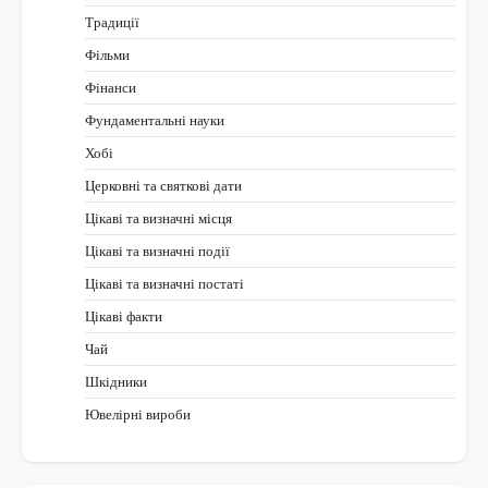
Традиції
Фільми
Фінанси
Фундаментальні науки
Хобі
Церковні та святкові дати
Цікаві та визначні місця
Цікаві та визначні події
Цікаві та визначні постаті
Цікаві факти
Чай
Шкідники
Ювелірні вироби