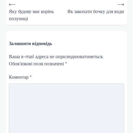
Навігація
⟵
⟶
записів
Яку будову має корінь
Як закопати бочку для води
полуниці
Залишити відповідь
Ваша e-mail адреса не оприлюднюватиметься.
Обов’язкові поля позначені
*
Коментар
*