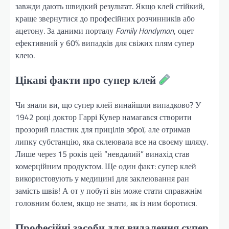
завжди дають швидкий результат. Якщо клей стійкий,
краще звернутися до професійних розчинників або
ацетону. За даними порталу
Family Handyman
, оцет
ефективний у 60% випадків для свіжих плям супер
клею.
Цікаві факти про супер клей
Чи знали ви, що супер клей винайшли випадково? У
1942 році доктор Гаррі Кувер намагався створити
прозорий пластик для прицілів зброї, але отримав
липку субстанцію, яка склеювала все на своєму шляху.
Лише через 15 років цей “невдалий” винахід став
комерційним продуктом. Ще один факт: супер клей
використовують у медицині для заклеювання ран
замість швів! А от у побуті він може стати справжнім
головним болем, якщо не знати, як із ним боротися.
Професійні засоби для видалення супер