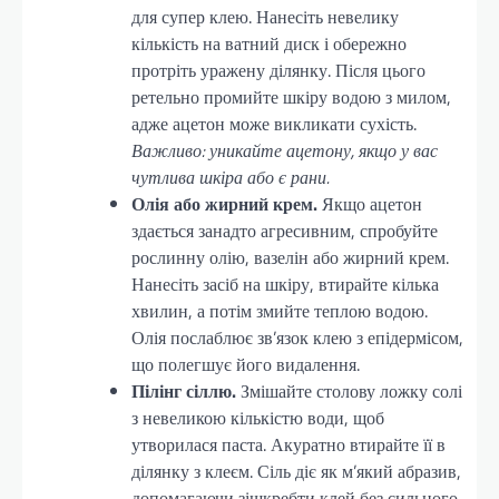
для супер клею. Нанесіть невелику
кількість на ватний диск і обережно
протріть уражену ділянку. Після цього
ретельно промийте шкіру водою з милом,
адже ацетон може викликати сухість.
Важливо: уникайте ацетону, якщо у вас
чутлива шкіра або є рани.
Олія або жирний крем.
Якщо ацетон
здається занадто агресивним, спробуйте
рослинну олію, вазелін або жирний крем.
Нанесіть засіб на шкіру, втирайте кілька
хвилин, а потім змийте теплою водою.
Олія послаблює зв’язок клею з епідермісом,
що полегшує його видалення.
Пілінг сіллю.
Змішайте столову ложку солі
з невеликою кількістю води, щоб
утворилася паста. Акуратно втирайте її в
ділянку з клеєм. Сіль діє як м’який абразив,
допомагаючи зішкребти клей без сильного