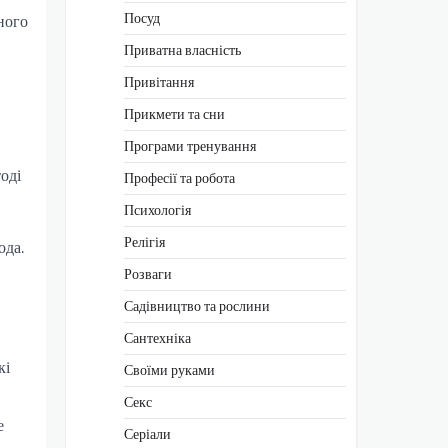
Посуд
ного
Приватна власність
Привітання
Прикмети та сни
Програми тренування
оді
Професії та робота
Психологія
Релігія
ода.
Розваги
Садівництво та рослини
Сантехніка
кі
Своїми руками
Секс
е
Серіали