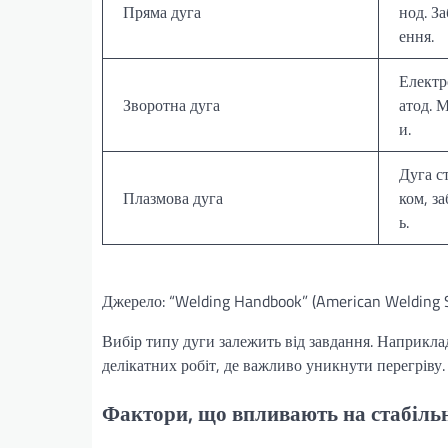
Пряма дуга
нод. З
ення.
Електр
Зворотна дуга
атод. 
и.
Дуга с
Плазмова дуга
ком, з
ь.
Джерело: “Welding Handbook” (American Welding S
Вибір типу дуги залежить від завдання. Наприклад
делікатних робіт, де важливо уникнути перегріву.
Фактори, що впливають на стабільн