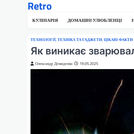
Retro
Перейти
до
вмісту
КУЛІНАРІЯ
ДОМАШНІ УЛЮБЛЕНЦІ
ТЕХНОЛОГІЇ, ТЕХНІКА ТА ГАДЖЕТИ
,
ЦІКАВІ ФАКТИ
Як виникає зварюва
Олександр Демиденко
19.05.2025