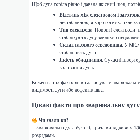
Щоб дуга горіла рівно і давала якісний шов, потр
Відстань між електродом і заготов
нестабільною, а коротка викликає за
Тип електрода
. Покриті електроди 
стабілізують дугу завдяки спеціальн
Склад газового середовища
. У MIG/
стабільність дуги.
Якість обладнання
. Сучасні інверт
коливання дуги.
Кожен із цих факторів вимагає уваги зварювальни
видимості дуги або дефектів шва.
Цікаві факти про зварювальну дугу
Чи знали ви?
– Зварювальна дуга була відкрита випадково у 18
розрядами.