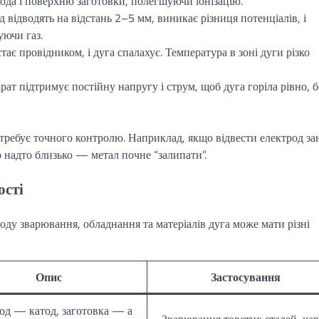
рода і поверхню заготовки, полегшуючи іонізацію.
д відводять на відстань 2–5 мм, виникає різниця потенціалів, і
уючи газ.
 стає провідником, і дуга спалахує. Температура в зоні дуги різко
рат підтримує постійну напругу і струм, щоб дуга горіла рівно, б
отребує точного контролю. Наприклад, якщо відвести електрод за
о надто близько — метал почне “залипати”.
ості
тоду зварювання, обладнання та матеріалів дуга може мати різні
Опис
Застосування
од — катод, заготовка — а
Зварювання товстих сталей, чав