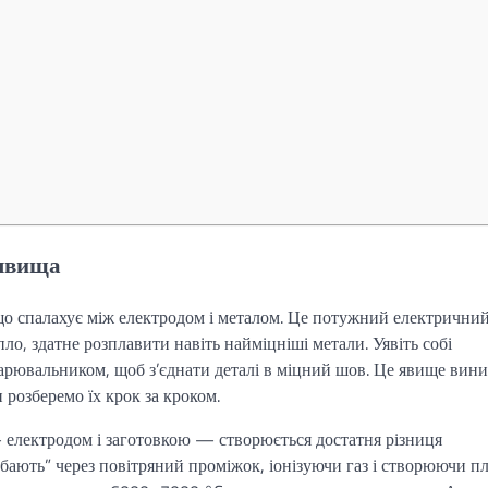
 явища
 що спалахує між електродом і металом. Це потужний електрични
ло, здатне розплавити навіть найміцніші метали. Уявіть собі
варювальником, щоб з’єднати деталі в міцний шов. Це явище вин
и розберемо їх крок за кроком.
— електродом і заготовкою — створюється достатня різниця
ибають” через повітряний проміжок, іонізуючи газ і створюючи пл