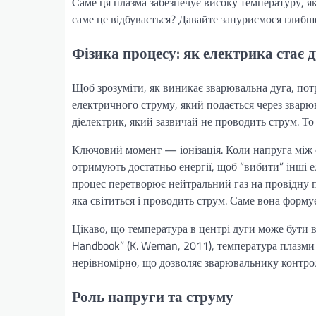
Саме ця плазма забезпечує високу температуру, я
саме це відбувається? Давайте зануриємося глибш
Фізика процесу: як електрика стає 
Щоб зрозуміти, як виникає зварювальна дуга, потрі
електричного струму, який подається через зварю
діелектрик, який зазвичай не проводить струм. То
Ключовий момент — іонізація. Коли напруга між 
отримують достатньо енергії, щоб “вибити” інші 
процес перетворює нейтральний газ на провідну п
яка світиться і проводить струм. Саме вона формує
Цікаво, що температура в центрі дуги може бути 
Handbook” (K. Weman, 2011), температура плазми в
нерівномірно, що дозволяє зварювальнику контро
Роль напруги та струму