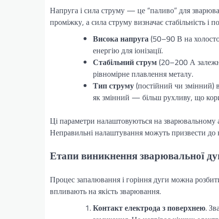
Напруга і сила струму — це “паливо” для зварюва
проміжку, а сила струму визначає стабільність і п
Висока напруга
(50–90 В на холосто
енергію для іонізації.
Стабільний струм
(20–200 А залежно
рівномірне плавлення металу.
Тип струму
(постійний чи змінний) в
як змінний — більш рухливу, що кор
Ці параметри налаштовуються на зварювальному ап
Неправильні налаштування можуть призвести до не
Етапи виникнення зварювальної ду
Процес запалювання і горіння дуги можна розбити 
впливають на якість зварювання.
Контакт електрода з поверхнею
. З