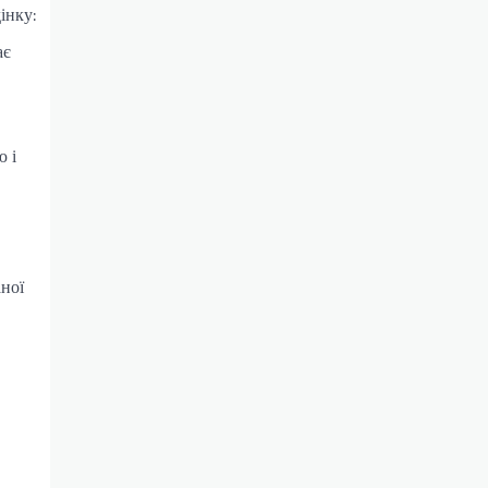
інку:
ає
ю і
ної