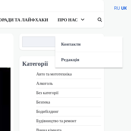
RU
UK
ОРАДИ ТА ЛАЙФХАКИ
ПРО НАС
Пошук
Контакти
Редакція
Категорії
Авто та мототехніка
Алкоголь
Без категорії
Безпека
Бодибілдинг
Будівництво та ремонт
Ванна кімната