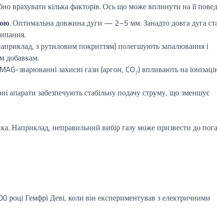
ібно врахувати кілька факторів. Ось що може вплинути на її повед
кою
. Оптимальна довжина дуги — 2–5 мм. Занадто довга дуга ст
липання.
(наприклад, з рутиловим покриттям) полегшують запалювання і
им добавкам.
MAG-зварюванні захисні гази (аргон, CO₂) впливають на іонізаці
орні апарати забезпечують стабільну подачу струму, що зменшує
ка. Наприклад, неправильний вибір газу може призвести до пога
00 році Гемфрі Деві, коли він експериментував з електричними