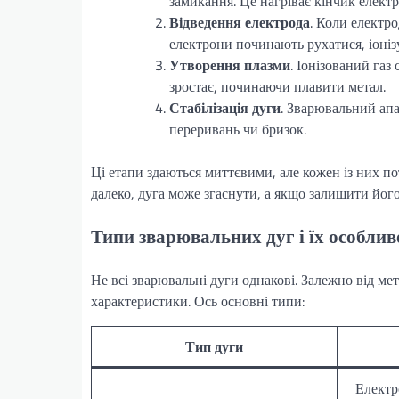
замикання. Це нагріває кінчик елект
Відведення електрода
. Коли електро
електрони починають рухатися, іоніз
Утворення плазми
. Іонізований газ
зростає, починаючи плавити метал.
Стабілізація дуги
. Зварювальний апа
переривань чи бризок.
Ці етапи здаються миттєвими, але кожен із них п
далеко, дуга може згаснути, а якщо залишити йог
Типи зварювальних дуг і їх особлив
Не всі зварювальні дуги однакові. Залежно від ме
характеристики. Ось основні типи:
Тип дуги
Електр