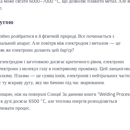
ка може сягати 6000–7000 °C, що дозволяє плавити метал. Але я
е.
дугою
бно розібратися в її фізичній природі. Все починається з
вальний апарат. Але повітря між електродом і металом — це
 як же електрони долають цей бар’єр?
електродом і заготовкою досягає критичного рівня, електрони
електрони з молекул газу в повітряному проміжку. Цей ланцюгов
лазму. Плазма — це суміш іонів, електронів і нейтральних части
 ту яскраву дугу, яку ми бачимо під час зварювання.
вищою, ніж на поверхні Сонця! За даними книги “Welding Proces
 дузі досягає 6500 °C, але теплова енергія розподіляється
лювати процес.