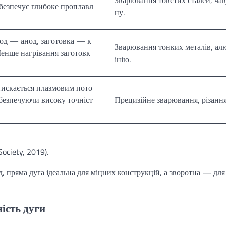
абезпечує глибоке проплавл
ну.
од — анод, заготовка — к
Зварювання тонких металів, ал
Менше нагрівання заготовк
інію.
тискається плазмовим пото
абезпечуючи високу точніст
Прецизійне зварювання, різання
ociety, 2019).
, пряма дуга ідеальна для міцних конструкцій, а зворотна — для
ість дуги