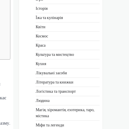
Історія
Їжа та кулінарія
Квіти
Космос
Краса
Культура та мистецтво
Кухня
Лікувальні засоби
Література та книжки
й
Логістика та транспорт
икає
Людина
Магія, хіромантія, езотерика, таро,
містика
азму.
Міфи та легенди