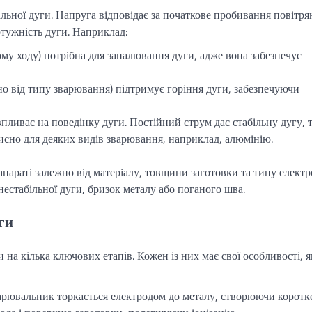
льної дуги. Напруга відповідає за початкове пробивання повітря
отужність дуги. Наприклад:
му ходу) потрібна для запалювання дуги, адже вона забезпечує
 від типу зварювання) підтримує горіння дуги, забезпечуючи
пливає на поведінку дуги. Постійний струм дає стабільну дугу, т
исно для деяких видів зварювання, наприклад, алюмінію.
араті залежно від матеріалу, товщини заготовки та типу електр
стабільної дуги, бризок металу або поганого шва.
ги
на кілька ключових етапів. Кожен із них має свої особливості, я
варювальник торкається електродом до металу, створюючи коротк