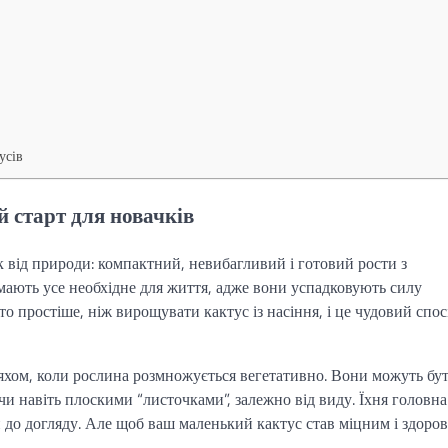
усів
й старт для новачків
 від природи: компактний, невибагливий і готовий рости з
 мають усе необхідне для життя, адже вони успадковують силу
о простіше, ніж вирощувати кактус із насіння, і це чудовий спос
яхом, коли рослина розмножується вегетативно. Вони можуть бу
 навіть плоскими “листочками”, залежно від виду. Їхня головна
 до догляду. Але щоб ваш маленький кактус став міцним і здоро