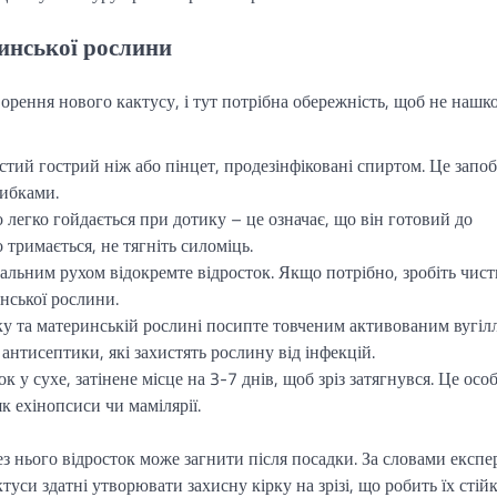
ринської рослини
орення нового кактусу, і тут потрібна обережність, щоб не нашк
стий гострий ніж або пінцет, продезінфіковані спиртом. Це запоб
ибками.
 легко гойдається при дотику – це означає, що він готовий до
тримається, не тягніть силоміць.
льним рухом відокремте відросток. Якщо потрібно, зробіть чис
нської рослини.
тку та материнській рослині посипте товченим активованим вугіл
антисептики, які захистять рослину від інфекцій.
к у сухе, затінене місце на 3-7 днів, щоб зріз затягнувся. Це осо
к ехінопсиси чи мамілярії.
з нього відросток може загнити після посадки. За словами експе
ктуси здатні утворювати захисну кірку на зрізі, що робить їх сті