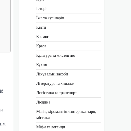
Історія
Їжа та кулінарія
Квіти
Космос
Краса
Культура та мистецтво
Кухня
Лікувальні засоби
Література та книжки
іб
Логістика та транспорт
Людина
ти
Магія, хіромантія, езотерика, таро,
містика
вим,
Міфи та легенди