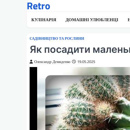
Retro
Перейти
до
вмісту
КУЛІНАРІЯ
ДОМАШНІ УЛЮБЛЕНЦІ
САДІВНИЦТВО ТА РОСЛИНИ
Як посадити малень
Олександр Демиденко
19.05.2025