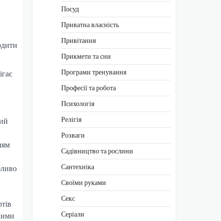
Посуд
Приватна власність
Привітання
одити
Прикмети та сни
Програми тренування
ігає
Професії та робота
Психологія
Релігія
тий
Розваги
лям
Садівництво та рослини
Сантехніка
бливо
Своїми руками
Секс
ртів
Серіали
йкими