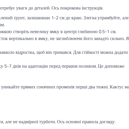
отребує уваги до деталей. Ось покрокова інструкція.
лений ґрунт, залишивши 1-2 см до краю. Злегка утрамбуйте, але
им.
жкою створіть невелику ямку в центрі глибиною 0.5-1 см.
сток вертикально в ямку, не заглиблюючи його занадто сильно. 
авколо відростка, щоб він тримався. Для стійкості можна додати
ку 5-7 днів на адаптацію перед першим поливом. Це допоможе
ле уникайте прямих сонячних променів перші два тижні. Кактус м
и, але не надмірної турботи. Ось основні правила догляду.