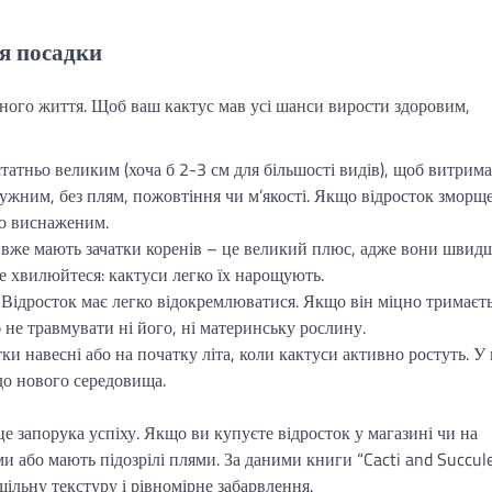
я посадки
йного життя. Щоб ваш кактус мав усі шанси вирости здоровим,
татньо великим (хоча б 2-3 см для більшості видів), щоб витрим
ужним, без плям, пожовтіння чи м’якості. Якщо відросток зморщ
бо виснаженим.
 вже мають зачатки коренів – це великий плюс, адже вони швид
е хвилюйтеся: кактуси легко їх нарощують.
Відросток має легко відокремлюватися. Якщо він міцно тримаєть
б не травмувати ні його, ні материнську рослину.
и навесні або на початку літа, коли кактуси активно ростуть. У
до нового середовища.
е запорука успіху. Якщо ви купуєте відросток у магазині чи на
 або мають підозрілі плями. За даними книги “Cacti and Succul
щільну текстуру і рівномірне забарвлення.