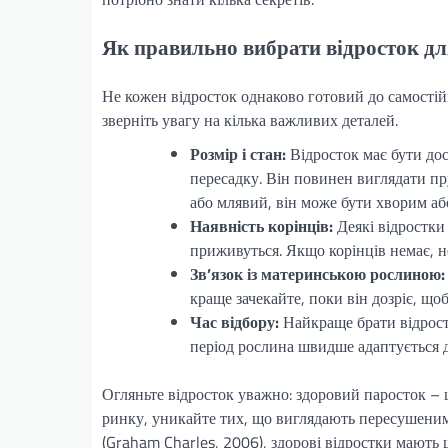
Як правильно вибрати відросток дл
Не кожен відросток однаково готовий до самості
зверніть увагу на кілька важливих деталей.
Розмір і стан:
Відросток має бути дос
пересадку. Він повинен виглядати пр
або млявий, він може бути хворим а
Наявність корінців:
Деякі відростки
приживуться. Якщо корінців немає, н
Зв’язок із материнською рослиною:
краще зачекайте, поки він дозріє, що
Час відбору:
Найкраще брати відростк
період рослина швидше адаптується 
Огляньте відросток уважно: здоровий паросток – ц
ринку, уникайте тих, що виглядають пересушеними
(Graham Charles, 2006), здорові відростки мають 