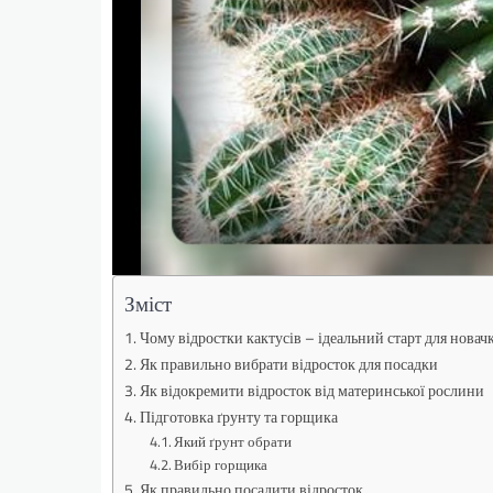
Зміст
Чому відростки кактусів – ідеальний старт для новач
Як правильно вибрати відросток для посадки
Як відокремити відросток від материнської рослини
Підготовка ґрунту та горщика
Який ґрунт обрати
Вибір горщика
Як правильно посадити відросток