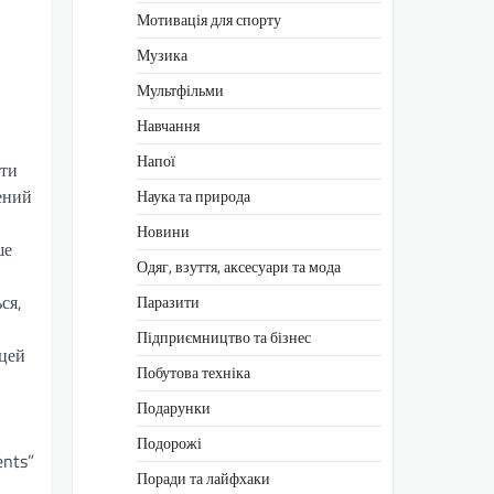
Мотивація для спорту
Музика
Мультфільми
Навчання
Напої
ати
ений
Наука та природа
Новини
ше
Одяг, взуття, аксесуари та мода
ся,
Паразити
Підприємництво та бізнес
 цей
Побутова техніка
Подарунки
Подорожі
ents”
Поради та лайфхаки