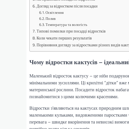
Догляд за відростком після посадки
Освітлення
Полив
Температура та вологість
Типові помилки при посадці відростків
Коли чекати перших результатів
Порівняння догляду за відростками різних видів какт
Чому відростки кактусів – ідеальни
Маленький відросток кактусу – це ніби подарунок
мінімальними зусиллями. Ці крихітні “дітки” вже
материнської рослини. Посадити відросток набагат
познайомитися з цими колючими красенями.
Відростки з’являються на кактусах природним шл
маленькими кульками, видовженими паростками чи
перевага – швидке вкорінення та невисокі вимоги
потрібно знати кілька секретів.