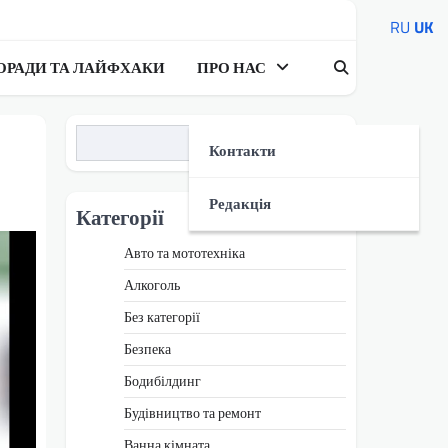
RU
UK
ОРАДИ ТА ЛАЙФХАКИ
ПРО НАС
Пошук
Контакти
Редакція
Категорії
Авто та мототехніка
Алкоголь
Без категорії
Безпека
Бодибілдинг
Будівництво та ремонт
Ванна кімната