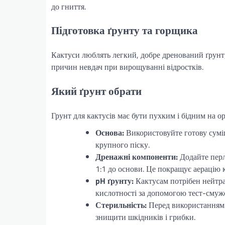
до гниття.
Підготовка ґрунту та горщика
Кактуси люблять легкий, добре дренований ґрунт
причин невдач при вирощуванні відростків.
Який ґрунт обрати
Грунт для кактусів має бути пухким і бідним на ор
Основа:
Використовуйте готову суміш
крупного піску.
Дренажні компоненти:
Додайте перлі
1:1 до основи. Це покращує аерацію к
pH ґрунту:
Кактусам потрібен нейтрал
кислотності за допомогою тест-смуж
Стерильність:
Перед використанням 
знищити шкідників і грибки.