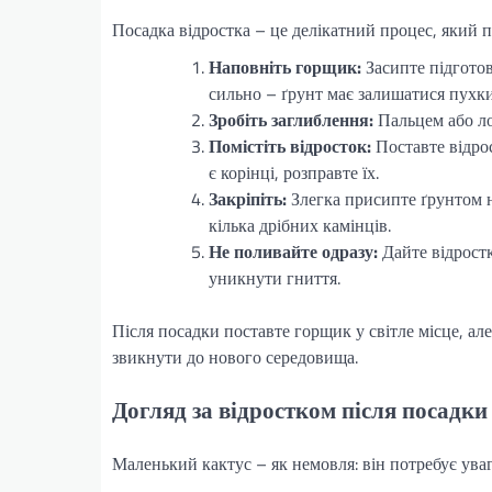
Посадка відростка – це делікатний процес, який п
Наповніть горщик:
Засипте підготов
сильно – ґрунт має залишатися пухк
Зробіть заглиблення:
Пальцем або ло
Помістіть відросток:
Поставте відро
є корінці, розправте їх.
Закріпіть:
Злегка присипте ґрунтом н
кілька дрібних камінців.
Не поливайте одразу:
Дайте відрост
уникнути гниття.
Після посадки поставте горщик у світле місце, а
звикнути до нового середовища.
Догляд за відростком після посадки
Маленький кактус – як немовля: він потребує уваг