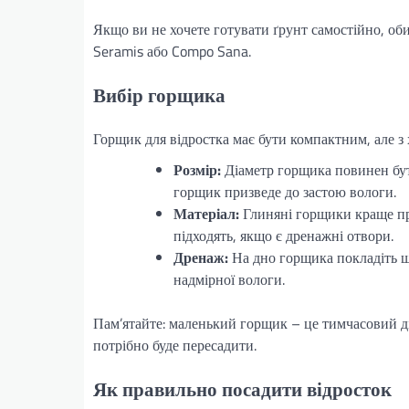
Якщо ви не хочете готувати ґрунт самостійно, оби
Seramis або Compo Sana.
Вибір горщика
Горщик для відростка має бути компактним, але 
Розмір:
Діаметр горщика повинен бут
горщик призведе до застою вологи.
Матеріал:
Глиняні горщики краще про
підходять, якщо є дренажні отвори.
Дренаж:
На дно горщика покладіть ш
надмірної вологи.
Пам’ятайте: маленький горщик – це тимчасовий дім
потрібно буде пересадити.
Як правильно посадити відросток