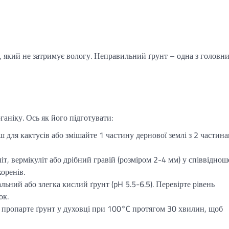
, який не затримує вологу. Неправильний ґрунт – одна з головн
ганіку. Ось як його підготувати:
 для кактусів або змішайте 1 частину дернової землі з 2 частин
т, вермікуліт або дрібний гравій (розміром 2-4 мм) у співвіднош
оренів.
ьний або злегка кислий ґрунт (pH 5.5-6.5). Перевірте рівень
ок.
пропарте ґрунт у духовці при 100°C протягом 30 хвилин, щоб