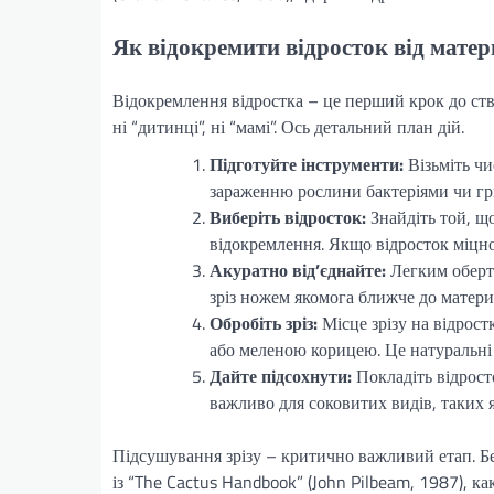
Як відокремити відросток від мате
Відокремлення відростка – це перший крок до ств
ні “дитинці”, ні “мамі”. Ось детальний план дій.
Підготуйте інструменти:
Візьміть чи
зараженню рослини бактеріями чи гр
Виберіть відросток:
Знайдіть той, що
відокремлення. Якщо відросток міцно 
Акуратно від’єднайте:
Легким оберта
зріз ножем якомога ближче до матери
Обробіть зріз:
Місце зрізу на відрос
або меленою корицею. Це натуральні 
Дайте підсохнути:
Покладіть відросто
важливо для соковитих видів, таких я
Підсушування зрізу – критично важливий етап. Бе
із “The Cactus Handbook” (John Pilbeam, 1987), ка