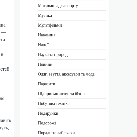
Мотивація для спорту
й
Музика
нка
Мультфільми
т —
Навчання
ити
Напої
 в
Наука та природа
к
Новини
стей.
Одяг, взуття, аксесуари та мода
Паразити
Підприємництво та бізнес
ля
Побутова техніка
Подарунки
навіть
Подорожі
дуть,
Поради та лайфхаки