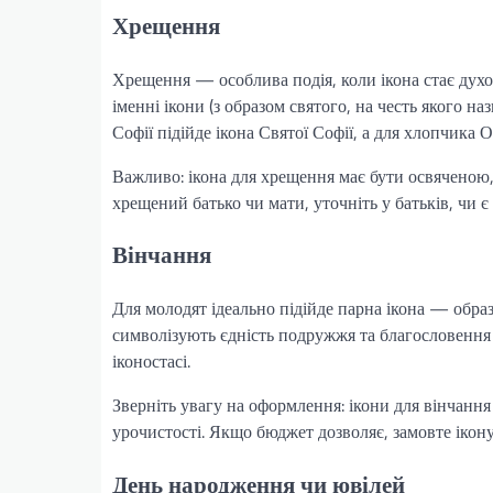
Хрещення
Хрещення — особлива подія, коли ікона стає дух
іменні ікони (з образом святого, на честь якого 
Софії підійде ікона Святої Софії, а для хлопчик
Важливо: ікона для хрещення має бути освяченою
хрещений батько чи мати, уточніть у батьків, чи 
Вінчання
Для молодят ідеально підійде парна ікона — образ
символізують єдність подружжя та благословення 
іконостасі.
Зверніть увагу на оформлення: ікони для вінчан
урочистості. Якщо бюджет дозволяє, замовте ікон
День народження чи ювілей