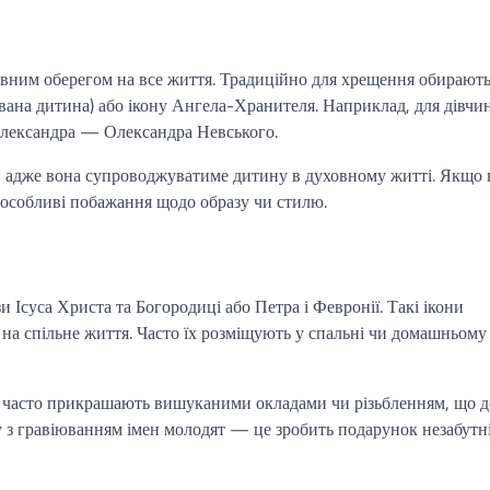
овним оберегом на все життя. Традиційно для хрещення обирают
названа дитина) або ікону Ангела-Хранителя. Наприклад, для дівчи
а Олександра — Олександра Невського.
, адже вона супроводжуватиме дитину в духовному житті. Якщо 
є особливі побажання щодо образу чи стилю.
и Ісуса Христа та Богородиці або Петра і Февронії. Такі ікони
на спільне життя. Часто їх розміщують у спальні чи домашньому
ня часто прикрашають вишуканими окладами чи різьбленням, що д
у з гравіюванням імен молодят — це зробить подарунок незабутн