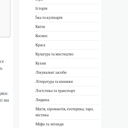
Історія
Їжа та кулінарія
Квіти
Космос
Краса
Культура та мистецтво
се
Кухня
сь
Лікувальні засоби
Література та книжки
Логістика та транспорт
дяки.
Людина
ті ми
Магія, хіромантія, езотерика, таро,
містика
Міфи та легенди