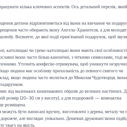
врахувати кілька ключових аспектів. Ось детальний перелік, яки
ещення дитини відрізнятиметься від ікони на вінчання чи подару
 хрещення часто обирають ікону Ангела-Хранителя, а для молодя
 шлюбу. Визначте, до якої події прив’язаний подарунок, щоб звуз
і, католицькі чи греко-католицькі ікони мають свої особливості
ославні ікони часто більш канонічні, з чіткими символами, тоді я
стичними. Уточніть конфесію отримувача, щоб уникнути незручно
кщо людина має особливу прихильність до певного святого чи
иклад, якщо людина часто молиться до Миколая Чудотворця, ікона
 подарунком.
ими: від маленьких кишенькових образів до великих настінних. Д
ній розмір (20–30 см у висоту), а для подорожей — компактна
уде розміщена.
 можуть бути написані вручну, виготовлені з дерева, металу чи 
дорожче, але виглядає унікально. Дешевші друковані ікони підій
е увагу на якість.