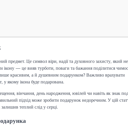
к
ний предмет. Це символ віри, надії та духовного захисту, який не
и ікону — це вияв турботи, поваги та бажання поділитися чимо
не лише красивим, а й душевним подарунком? Важливо врахувати
, у якому ікона буде подарована.
ещення, вінчання, день народження, ювілей чи навіть як знак по
авильний підхід може зробити подарунок недоречним. У цій стат
залишив теплий слід у серці.
подарунка