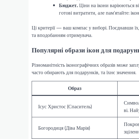
Бюджет.
Ціни на ікони варіюються від
готові витратити, але пам’ятайте: іко
Ці критерії — ваш компас у виборі. Поєднавши їх,
та вподобанням отримувача.
Популярні образи ікон для подарун
Різноманітність іконографічних образів може зап
часто обирають для подарунків, та їхнє значення.
Образ
Символ
Ісус Христос (Спаситель)
ві. На
Покров
Богородиця (Діва Марія)
зціленн