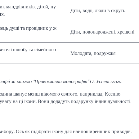
ик мандрівників, дітей, ну
Діти, водії, люди в скруті.
х.
ець душі та провідник у ж
Діти, новонароджені, хрещені.
ителі шлюбу та сімейного
Молодята, подружжя.
афії за книгою “Православна іконографія” О. Успенського.
юдина шанує менш відомого святого, наприклад, Ксенію
вагу на ці ікони. Вони додадуть подарунку індивідуальності.
вибору. Ось як підібрати ікону для найпоширеніших приводів.