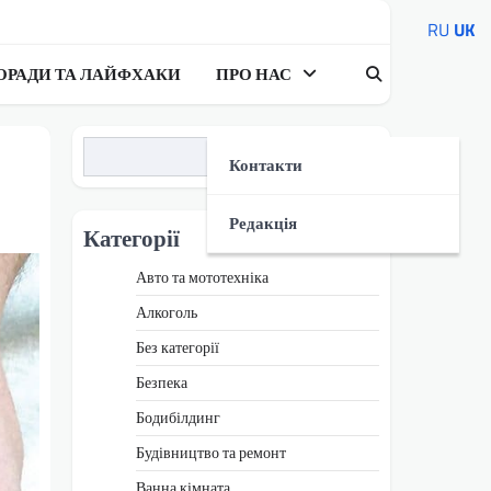
RU
UK
ОРАДИ ТА ЛАЙФХАКИ
ПРО НАС
Пошук
Контакти
Редакція
Категорії
Авто та мототехніка
Алкоголь
Без категорії
Безпека
Бодибілдинг
Будівництво та ремонт
Ванна кімната