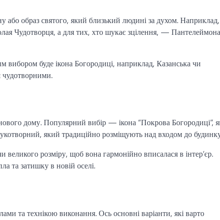
у або образ святого, який близький людині за духом. Наприклад,
олая Чудотворця, а для тих, хто шукає зцілення, — Пантелеймон
м вибором буде ікона Богородиці, наприклад, Казанська чи
я чудотворними.
нового дому. Популярний вибір — ікона “Покрова Богородиці”, я
рукотворний, який традиційно розміщують над входом до будинку
и великого розміру, щоб вона гармонійно вписалася в інтер’єр.
а та затишку в новій оселі.
лами та технікою виконання. Ось основні варіанти, які варто