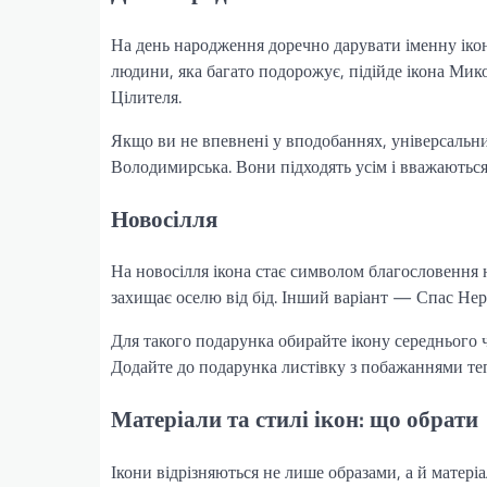
На день народження доречно дарувати іменну ікон
людини, яка багато подорожує, підійде ікона Мик
Цілителя.
Якщо ви не впевнені у вподобаннях, універсальни
Володимирська. Вони підходять усім і вважаютьс
Новосілля
На новосілля ікона стає символом благословення 
захищає оселю від бід. Інший варіант — Спас Не
Для такого подарунка обирайте ікону середнього ч
Додайте до подарунка листівку з побажаннями тепл
Матеріали та стилі ікон: що обрати
Ікони відрізняються не лише образами, а й матеріа