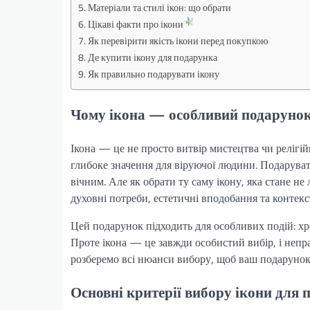
Матеріали та стилі ікон: що обрати
Цікаві факти про ікони
Як перевірити якість ікони перед покупкою
Де купити ікону для подарунка
Як правильно подарувати ікону
Чому ікона — особливий подаруно
Ікона — це не просто витвір мистецтва чи релігій
глибоке значення для віруючої людини. Подаруват
вічним. Але як обрати ту саму ікону, яка стане 
духовні потреби, естетичні вподобання та контекст
Цей подарунок підходить для особливих подій: хр
Проте ікона — це завжди особистий вибір, і непр
розберемо всі нюанси вибору, щоб ваш подарунок 
Основні критерії вибору ікони для 