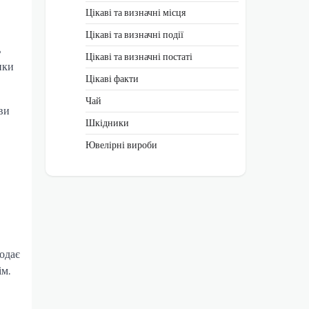
Цікаві та визначні місця
Цікаві та визначні події
ь
Цікаві та визначні постаті
нки
Цікаві факти
Чай
ви
Шкідники
Ювелірні вироби
одає
ім.