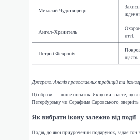
Захисн
Миколай Чудотворець
жденни
Охорон
Ангел-Хранитель
итті.
Покров
Петро і Февронія
щастя.
Джерело: Аналіз православних традицій та іконогр
Ці образи — лише початок. Якщо ви знаєте, що л
Петербурзьку чи Серафима Саровського, зверніть у
Як вибрати ікону залежно від події
Подія, до якої приурочений подарунок, задає тон 