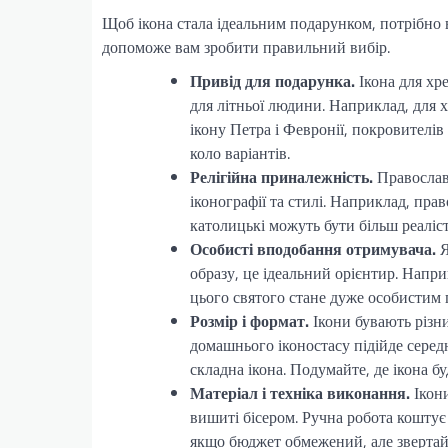
Щоб ікона стала ідеальним подарунком, потрібно 
допоможе вам зробити правильний вибір.
Привід для подарунка.
Ікона для хр
для літньої людини. Наприклад, для
ікону Петра і Февронії, покровителів
коло варіантів.
Релігійна приналежність.
Православн
іконографії та стилі. Наприклад, прав
католицькі можуть бути більш реалі
Особисті вподобання отримувача.
Я
образу, це ідеальний орієнтир. Напр
цього святого стане дуже особистим
Розмір і формат.
Ікони бувають різн
домашнього іконостасу підійде серед
складна ікона. Подумайте, де ікона б
Матеріал і техніка виконання.
Ікони
вишиті бісером. Ручна робота коштує 
якщо бюджет обмежений, але звертайт