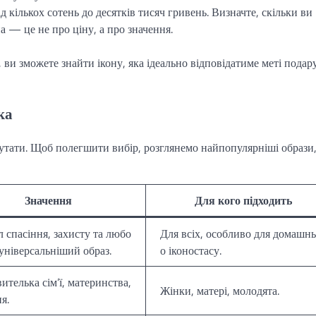
 кількох сотень до десятків тисяч гривень. Визначте, скільки ви
на — це не про ціну, а про значення.
 ви зможете знайти ікону, яка ідеально відповідатиме меті подар
ка
лутати. Щоб полегшити вибір, розглянемо найпопулярніші образи,
Значення
Для кого підходить
 спасіння, захисту та любо
Для всіх, особливо для домашн
йуніверсальніший образ.
о іконостасу.
ителька сім’ї, материнства,
Жінки, матері, молодята.
я.