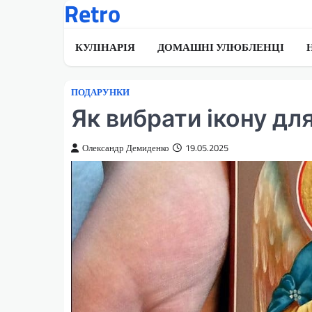
Retro
Перейти
до
вмісту
КУЛІНАРІЯ
ДОМАШНІ УЛЮБЛЕНЦІ
ПОДАРУНКИ
Як вибрати ікону дл
Олександр Демиденко
19.05.2025