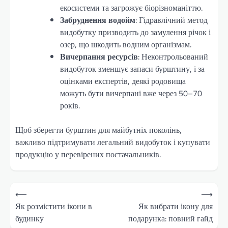
екосистеми та загрожує біорізноманіттю.
Забруднення водойм
: Гідравлічний метод
видобутку призводить до замулення річок і
озер, що шкодить водним організмам.
Вичерпання ресурсів
: Неконтрольований
видобуток зменшує запаси бурштину, і за
оцінками експертів, деякі родовища
можуть бути вичерпані вже через 50–70
років.
Щоб зберегти бурштин для майбутніх поколінь,
важливо підтримувати легальний видобуток і купувати
продукцію у перевірених постачальників.
Навігація
⟵
⟶
записів
Як розмістити ікони в
Як вибрати ікону для
будинку
подарунка: повний гайд