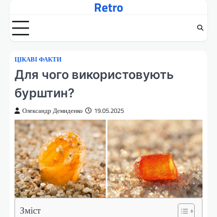
Retro
Перейти
до
вмісту
ЦІКАВІ ФАКТИ
Для чого використовують
бурштин?
Олександр Демиденко
19.05.2025
Зміст