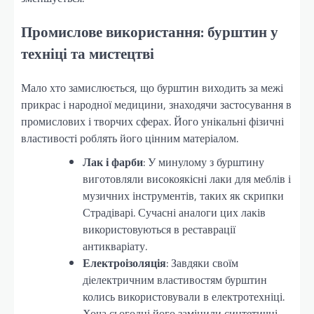
Промислове використання: бурштин у
техніці та мистецтві
Мало хто замислюється, що бурштин виходить за межі
прикрас і народної медицини, знаходячи застосування в
промислових і творчих сферах. Його унікальні фізичні
властивості роблять його цінним матеріалом.
Лак і фарби
: У минулому з бурштину
виготовляли високоякісні лаки для меблів і
музичних інструментів, таких як скрипки
Страдіварі. Сучасні аналоги цих лаків
використовуються в реставрації
антикваріату.
Електроізоляція
: Завдяки своїм
діелектричним властивостям бурштин
колись використовували в електротехніці.
Хоча сьогодні його замінили синтетичні