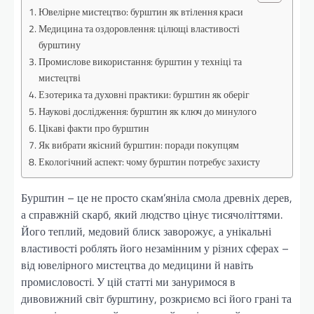
Ювелірне мистецтво: бурштин як втілення краси
Медицина та оздоровлення: цілющі властивості
бурштину
Промислове використання: бурштин у техніці та
мистецтві
Езотерика та духовні практики: бурштин як оберіг
Наукові дослідження: бурштин як ключ до минулого
Цікаві факти про бурштин
Як вибрати якісний бурштин: поради покупцям
Екологічний аспект: чому бурштин потребує захисту
Бурштин – це не просто скам’яніла смола древніх дерев,
а справжній скарб, який людство цінує тисячоліттями.
Його теплий, медовий блиск заворожує, а унікальні
властивості роблять його незамінним у різних сферах –
від ювелірного мистецтва до медицини й навіть
промисловості. У цій статті ми зануримося в
дивовижний світ бурштину, розкриємо всі його грані та