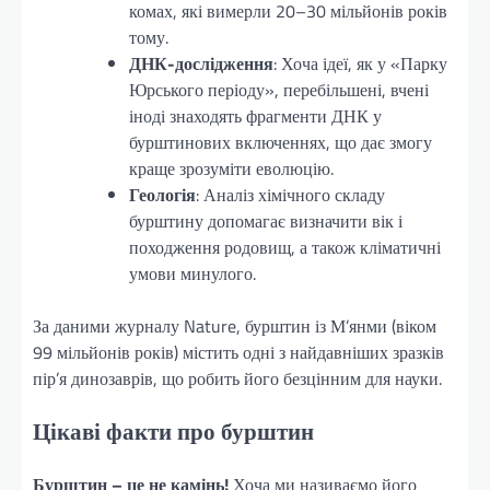
комах, які вимерли 20–30 мільйонів років
тому.
ДНК-дослідження
: Хоча ідеї, як у «Парку
Юрського періоду», перебільшені, вчені
іноді знаходять фрагменти ДНК у
бурштинових включеннях, що дає змогу
краще зрозуміти еволюцію.
Геологія
: Аналіз хімічного складу
бурштину допомагає визначити вік і
походження родовищ, а також кліматичні
умови минулого.
За даними журналу Nature, бурштин із М’янми (віком
99 мільйонів років) містить одні з найдавніших зразків
пір’я динозаврів, що робить його безцінним для науки.
Цікаві факти про бурштин
Бурштин – це не камінь!
Хоча ми називаємо його