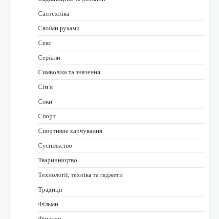
Сантехніка
Своїми руками
Секс
Серіали
Символіка та значення
Сім’я
Соки
Спорт
Спортивне харчування
Суспільство
Тваринництво
Технології, техніка та гаджети
Традиції
Фільми
Фінанси