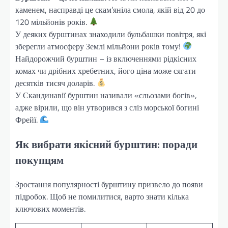
каменем, насправді це скам’яніла смола, якій від 20 до
120 мільйонів років.
У деяких бурштинах знаходили бульбашки повітря, які
зберегли атмосферу Землі мільйони років тому!
Найдорожчий бурштин – із включеннями рідкісних
комах чи дрібних хребетних, його ціна може сягати
десятків тисяч доларів.
У Скандинавії бурштин називали «сльозами богів»,
адже вірили, що він утворився з сліз морської богині
Фрейї.
Як вибрати якісний бурштин: поради
покупцям
Зростання популярності бурштину призвело до появи
підробок. Щоб не помилитися, варто знати кілька
ключових моментів.