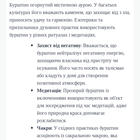
Бурштин огорнутий містичною аурою. У багатьох
культурах його вважають каменем, що захищає від з зла,
приносить удачу та гармонію. Езотерики та
прихильники духовних практик використовують
бурштин у різних ритуалах і медитаціях.
Захист від негативу
: Вважається, що
бурштин нейтралізує негативну енергію,
захищаючи власника від пристріту чи
псування. Його часто носять як талісман
або кладуть у домі для створення
позитивної атмосфери.
Медитація
: Прозорий бурштин із
включеннями використовують як об’єкт
для зосередження під час медитацій, адже
його природна краса допомагає
розслабитися.
Чакри
: У східних практиках бурштин
асоціюють із сакральною чакрою, яка