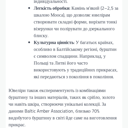
індивідуальності.
Легкість обробки
: Камінь м’який (2–2,5 за
шкалою Мооса), що дозволяє ювелірам
створювати складні форми, вирізати тонкі
візерунки чи полірувати до дзеркального
блиску.
Культурна цінність
: У багатьох країнах,
особливо в Балтійському регіоні, бурштин
є символом спадщини. Наприклад, у
Польщі та Литві його часто
використовують у традиційних прикрасах,
які передаються з покоління в покоління.
Ювеліри також експериментують із комбінаціями
бурштину та інших матеріалів, таких як срібло, золото
чи навіть шкіра, створюючи унікальні колекції. За
даними Baltic Amber Association, близько 70%
видобутого бурштину в світі йде саме на виготовлення
прикрас.