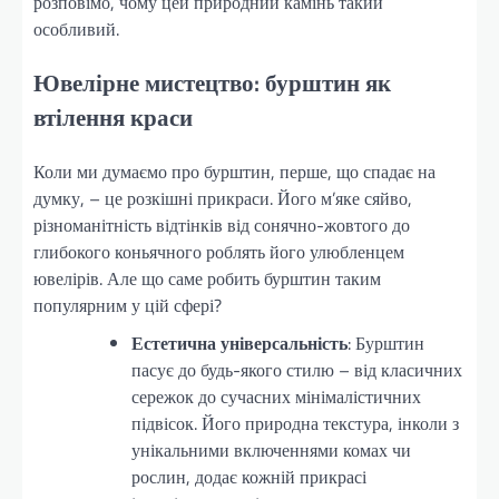
розповімо, чому цей природний камінь такий
особливий.
Ювелірне мистецтво: бурштин як
втілення краси
Коли ми думаємо про бурштин, перше, що спадає на
думку, – це розкішні прикраси. Його м’яке сяйво,
різноманітність відтінків від сонячно-жовтого до
глибокого коньячного роблять його улюбленцем
ювелірів. Але що саме робить бурштин таким
популярним у цій сфері?
Естетична універсальність
: Бурштин
пасує до будь-якого стилю – від класичних
сережок до сучасних мінімалістичних
підвісок. Його природна текстура, інколи з
унікальними включеннями комах чи
рослин, додає кожній прикрасі