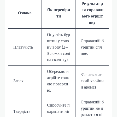
Результат д
Як перевіри
ля справжн
Ознака
ти
ього буршт
ину
Опустіть бур
штин у соло
Справжній б
Плавучість
ну воду (2–
урштин спл
3 ложки солі
иве.
на склянку).
Обережно н
З’явиться ле
агрійте голк
Запах
гкий хвойни
ою поверхн
й аромат.
ю.
Справжній б
Спробуйте п
урштин не д
Твердість
одряпати ніг
ряпається ні