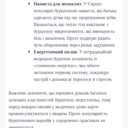
Намиста для немовлят
: У Європі
популярні бурштинові намиста, які батьки
одягають дітям під час прорізування зубів.
Вважається, що тепло тіла вивільняє з
бурштину мікроелементи, які зменшують
біль і запалення. Проте педіатри радять
бути обережними через ризик задушення.
Енергетичний вплив
: У нетрадиційній
медицині бурштин асоціюють із
«сонячною енергією», яка нібито
заспокоює нервову систему, покращує
настрій і допомагає боротися зі стресом.
Важливо зазначити, що наукових доказів багатьох
цілющих властивостей бурштину недостатньо, тому
перед використанням у медичних цілях варто
проконсультуватися з лікарем. Проте популярність
бурштинових виробів у оздоровчих практиках не
зменшується.