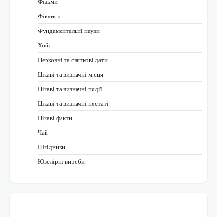
Фільми
Фінанси
Фундаментальні науки
Хобі
Церковні та святкові дати
Цікаві та визначні місця
Цікаві та визначні події
Цікаві та визначні постаті
Цікаві факти
Чай
Шкідники
Ювелірні вироби