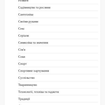
Розваги
Садівництво та рослини
Сантехніка
Своїми руками
Секс
Серіали
Символіка та значення
Сім’я
Соки
Спорт
Спортивне харчування
Суспільство
Тваринництво
Технології, техніка та гаджети
Традиції