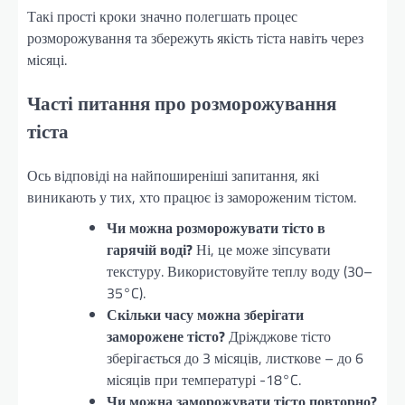
Такі прості кроки значно полегшать процес
розморожування та збережуть якість тіста навіть через
місяці.
Часті питання про розморожування
тіста
Ось відповіді на найпоширеніші запитання, які
виникають у тих, хто працює із замороженим тістом.
Чи можна розморожувати тісто в
гарячій воді?
Ні, це може зіпсувати
текстуру. Використовуйте теплу воду (30–
35°C).
Скільки часу можна зберігати
заморожене тісто?
Дріжджове тісто
зберігається до 3 місяців, листкове – до 6
місяців при температурі -18°C.
Чи можна заморожувати тісто повторно?