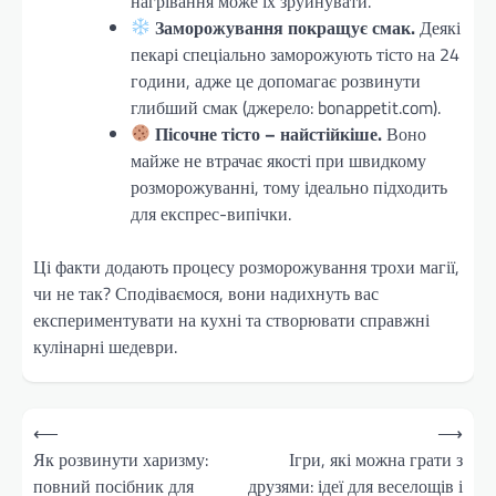
нагрівання може їх зруйнувати.
Заморожування покращує смак.
Деякі
пекарі спеціально заморожують тісто на 24
години, адже це допомагає розвинути
глибший смак (джерело: bonappetit.com).
Пісочне тісто – найстійкіше.
Воно
майже не втрачає якості при швидкому
розморожуванні, тому ідеально підходить
для експрес-випічки.
Ці факти додають процесу розморожування трохи магії,
чи не так? Сподіваємося, вони надихнуть вас
експериментувати на кухні та створювати справжні
кулінарні шедеври.
Навігація
⟵
⟶
записів
Як розвинути харизму:
Ігри, які можна грати з
повний посібник для
друзями: ідеї для веселощів і