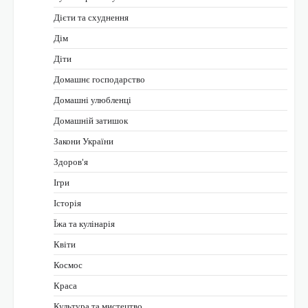
Дієти та схуднення
Дім
Діти
Домашнє господарство
Домашні улюбленці
Домашній затишок
Закони України
Здоров'я
Ігри
Історія
Їжа та кулінарія
Квіти
Космос
Краса
Культура та мистецтво