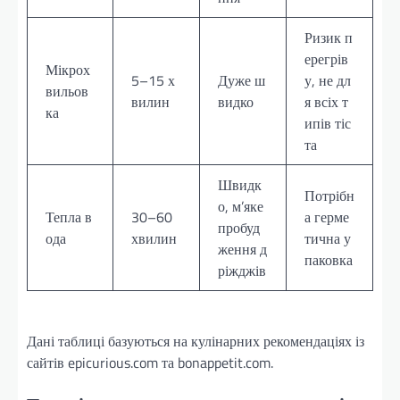
Ризик п
ерегрів
Мікрох
5–15 х
Дуже ш
у, не дл
вильов
вилин
видко
я всіх т
ка
ипів тіс
та
Швидк
Потрібн
о, м’яке
Тепла в
30–60
а герме
пробуд
ода
хвилин
тична у
ження д
паковка
ріжджів
Дані таблиці базуються на кулінарних рекомендаціях із
сайтів epicurious.com та bonappetit.com.