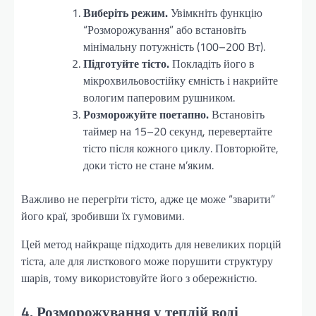
Виберіть режим.
Увімкніть функцію
“Розморожування” або встановіть
мінімальну потужність (100–200 Вт).
Підготуйте тісто.
Покладіть його в
мікрохвильовостійку ємність і накрийте
вологим паперовим рушником.
Розморожуйте поетапно.
Встановіть
таймер на 15–20 секунд, перевертайте
тісто після кожного циклу. Повторюйте,
доки тісто не стане м’яким.
Важливо не перегріти тісто, адже це може “зварити”
його краї, зробивши їх гумовими.
Цей метод найкраще підходить для невеликих порцій
тіста, але для листкового може порушити структуру
шарів, тому використовуйте його з обережністю.
4. Розморожування у теплій воді