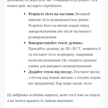
кілька ідей, які варто спробувати.
Розріжте тісто на частини.
Великий
шматок тіста розморожується довше.
Розріжте його на менші порції перед
заморожуванням або після часткового
розморожування.
Використовуйте теплу духовку.
Прогрійте духовку до 30–35°C, вимкніть її
та поставте тісто всередину, накривши
вологим рушником. Це створить ідеальні
умови для швидкого розморожування.
Додайте тепло від посуду.
Поставте миску
з тістом над іншою мискою з теплою водою
(не занурюючи). Пар м’яко нагріє тісто.
Ці лайфхаки особливо корисні, коли гості вже на порозі,
а ви хочете вразити їх свіжою випічкою.