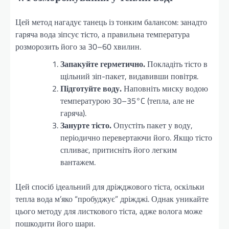
Цей метод нагадує танець із тонким балансом: занадто
гаряча вода зіпсує тісто, а правильна температура
розморозить його за 30–60 хвилин.
Запакуйте герметично.
Покладіть тісто в
щільний зіп-пакет, видавивши повітря.
Підготуйте воду.
Наповніть миску водою
температурою 30–35°C (тепла, але не
гаряча).
Занурте тісто.
Опустіть пакет у воду,
періодично перевертаючи його. Якщо тісто
спливає, притисніть його легким
вантажем.
Цей спосіб ідеальний для дріжджового тіста, оскільки
тепла вода м’яко “пробуджує” дріжджі. Однак уникайте
цього методу для листкового тіста, адже волога може
пошкодити його шари.