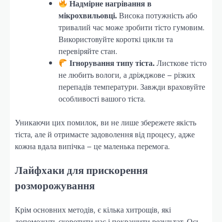
Надмірне нагрівання в
мікрохвильовці.
Висока потужність або
тривалий час може зробити тісто гумовим.
Використовуйте короткі цикли та
перевіряйте стан.
Ігнорування типу тіста.
Листкове тісто
не любить вологи, а дріжджове – різких
перепадів температури. Завжди враховуйте
особливості вашого тіста.
Уникаючи цих помилок, ви не лише збережете якість
тіста, але й отримаєте задоволення від процесу, адже
кожна вдала випічка – це маленька перемога.
Лайфхаки для прискорення
розморожування
Крім основних методів, є кілька хитрощів, які
допоможуть скоротити час і покращити результат. Ось