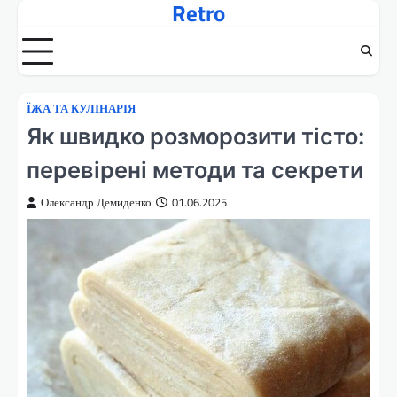
Retro
Перейти
до
вмісту
ЇЖА ТА КУЛІНАРІЯ
Як швидко розморозити тісто:
перевірені методи та секрети
Олександр Демиденко
01.06.2025