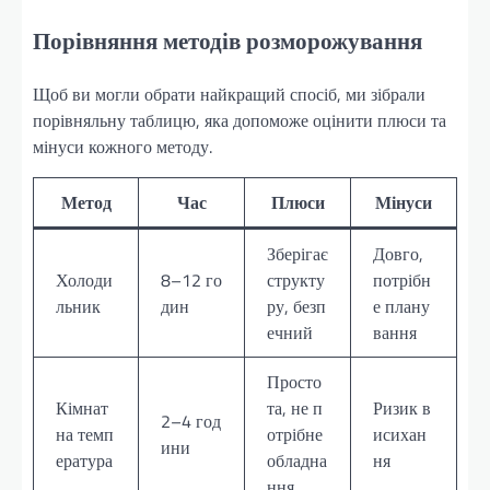
Порівняння методів розморожування
Щоб ви могли обрати найкращий спосіб, ми зібрали
порівняльну таблицю, яка допоможе оцінити плюси та
мінуси кожного методу.
Метод
Час
Плюси
Мінуси
Зберігає
Довго,
Холоди
8–12 го
структу
потрібн
льник
дин
ру, безп
е плану
ечний
вання
Просто
Кімнат
та, не п
Ризик в
2–4 год
на темп
отрібне
исихан
ини
ература
обладна
ня
ння