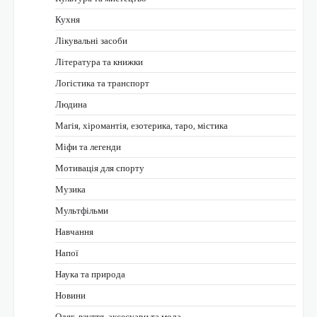
Кухня
Лікувальні засоби
Література та книжки
Логістика та транспорт
Людина
Магія, хіромантія, езотерика, таро, містика
Міфи та легенди
Мотивація для спорту
Музика
Мультфільми
Навчання
Напої
Наука та природа
Новини
Одяг, взуття, аксесуари та мода