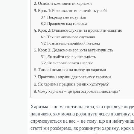
Основні компоненти харизми
Крок 1: Розвиваємо впевненість у собі
Покращуємо мову тіла
Працюємо над голосом
Крок 2: Вчимося слухати та проявляти емпатію
Техніка активного слухання
Розвиваємо емоційний інтелект
Крок 3: Додаємо енергію та автентичність
Як знайти свою унікальність
Як випромінювати енергію
Типові помилки на шляху до харизми
Практичні вправи для розвитку харизми
Як харизма працює в різних культурах?
Чому харизма – це довгострокова інвестиція?
Харизма – це магнетична сила, яка притягує люде
навичкою, яку можна розвинути через практику, сам
спрямовуються на вас – не тому, що ви найгучніши
статті ми розберемо, як розвинути харизму, крок з