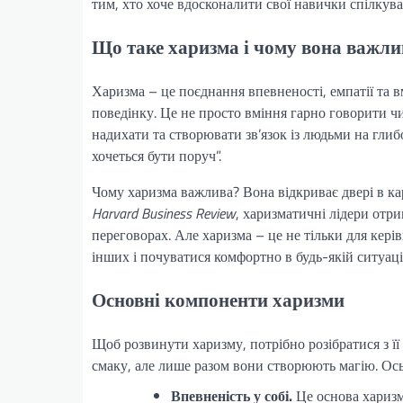
тим, хто хоче вдосконалити свої навички спілкува
Що таке харизма і чому вона важли
Харизма – це поєднання впевненості, емпатії та 
поведінку. Це не просто вміння гарно говорити ч
надихати та створювати зв’язок із людьми на глиб
хочеться бути поруч”.
Чому харизма важлива? Вона відкриває двері в кар
Harvard Business Review
, харизматичні лідери отри
переговорах. Але харизма – це не тільки для кер
інших і почуватися комфортно в будь-якій ситуації
Основні компоненти харизми
Щоб розвинути харизму, потрібно розібратися з її
смаку, але лише разом вони створюють магію. Ось
Впевненість у собі.
Це основа харизми