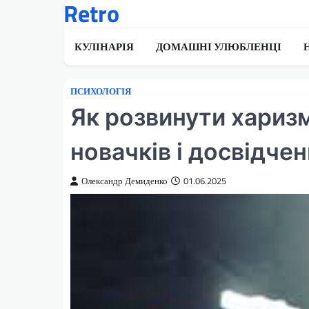
Retro
Перейти
до
вмісту
КУЛІНАРІЯ
ДОМАШНІ УЛЮБЛЕНЦІ
ПСИХОЛОГІЯ
Як розвинути харизм
новачків і досвідче
Олександр Демиденко
01.06.2025