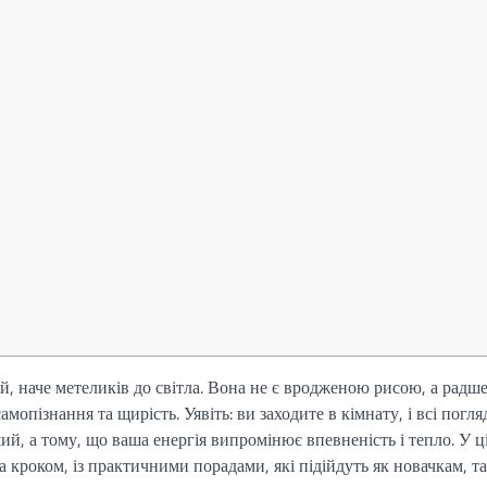
й, наче метеликів до світла. Вона не є вродженою рисою, а радш
опізнання та щирість. Уявіть: ви заходите в кімнату, і всі погля
й, а тому, що ваша енергія випромінює впевненість і тепло. У ц
а кроком, із практичними порадами, які підійдуть як новачкам, та