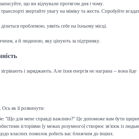
аписуйте, що ви відчували протягом дня і чому.
транспорті звертайте увагу на міміку та жести. Спробуйте вгадат
ділиться проблемою, уявіть себе на їхньому місці.
чним, а й людиною, яку цінують за підтримку.
чність
зігрівають і заряджають. Але їхня енергія не награна – вона йде
 Ось як її розвинути:
бе: “Що для мене справді важливо?” Це допоможе вам бути щири
бистими історіями (у межах розумного) створює зв’язок із людьм
одо власних помилок робить вас ближчим до інших.