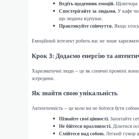
Ведіть щоденник емоцій.
Щовечора з
Спостерігайте за людьми.
У кафе чи 
що людина відчуває.
Практикуйте співчуття.
Якщо хтось 
Емоційний інтелект робить вас не лише харизмати
Крок 3: Додаємо енергію та автенти
Харизматичні люди – це як сонячні промені: вони 
зсередини.
Як знайти свою унікальність
Автентичність – це коли ви не боїтеся бути собою.
Пізнайте свої цінності.
Запитайте се
Не бійтеся вразливості.
Ділитися осо
Смійтеся над собою.
Легкий гумор щ