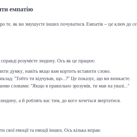
яти емпатію
про те, як ви змушуєте інших почуватися. Емпатія – це ключ до с
 справді розумієте людину. Ось як це працює:
ити думку, навіть якщо вам кортить вставити слово.
клад: “Тобто ти відчував, що…?” Це показує, що ви вникаєте.
шими словами: “Якщо я правильно зрозумів, ти мав на увазі…”
юдину, а й роблять вас тим, до кого хочеться звертатися.
и свої емоції та емоції інших. Ось кілька вправ: