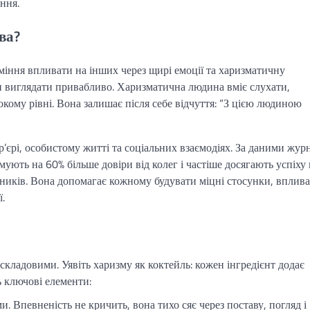
ння.
ва?
вміння впливати на інших через щирі емоції та харизматичну
и виглядати привабливо. Харизматична людина вміє слухати,
окому рівні. Вона залишає після себе відчуття: “З цією людиною
’єрі, особистому житті та соціальних взаємодіях. За даними жур
мують на 60% більше довіри від колег і частіше досягають успіху 
івників. Вона допомагає кожному будувати міцні стосунки, вплива
.
 складовими. Уявіть харизму як коктейль: кожен інгредієнт додає
 ключові елементи:
. Впевненість не кричить, вона тихо сяє через поставу, погляд і