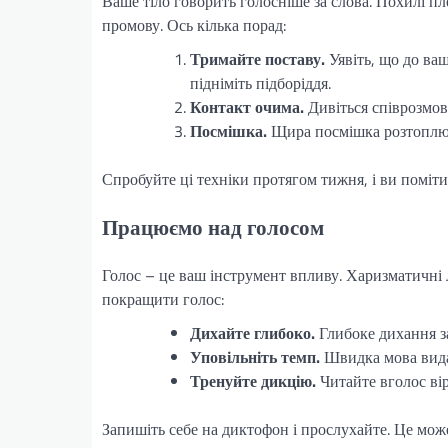
Ваше тіло говорить голосніше за слова. Похилі п
промову. Ось кілька порад:
Тримайте поставу.
Уявіть, що до ваш
підніміть підборіддя.
Контакт очима.
Дивіться співрозмов
Посмішка.
Щира посмішка розтоплює 
Спробуйте ці техніки протягом тижня, і ви поміти
Працюємо над голосом
Голос – це ваш інструмент впливу. Харизматичні л
покращити голос:
Дихайте глибоко.
Глибоке дихання з
Уповільніть темп.
Швидка мова видає
Тренуйте дикцію.
Читайте вголос ві
Запишіть себе на диктофон і прослухайте. Це може