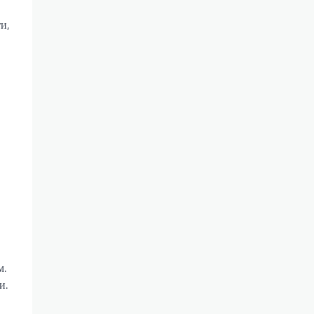
и,
м.
и.