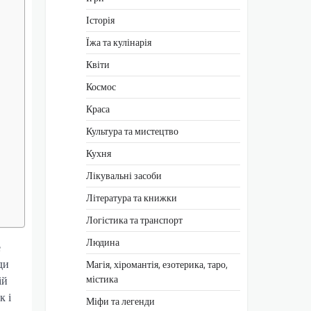
Історія
Їжа та кулінарія
Квіти
Космос
Краса
Культура та мистецтво
Кухня
Лікувальні засоби
Література та книжки
Логістика та транспорт
Людина
е
ди
Магія, хіромантія, езотерика, таро,
містика
ій
к і
Міфи та легенди