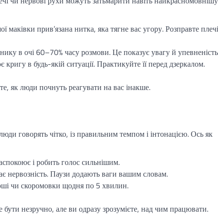
лечі чи нервові рухи можуть затьмарити навіть найкрасномовнішу
ої маківки прив’язана нитка, яка тягне вас угору. Розправте плечі
нику в очі 60–70% часу розмови. Це показує увагу й упевненість
кригу в будь-якій ситуації. Практикуйте її перед дзеркалом.
те, як люди почнуть реагувати на вас інакше.
юди говорять чітко, із правильним темпом і інтонацією. Ось як
аспокоює і робить голос сильнішим.
 нервозність. Паузи додають ваги вашим словам.
рші чи скоромовки щодня по 5 хвилин.
 бути незручно, але ви одразу зрозумієте, над чим працювати.