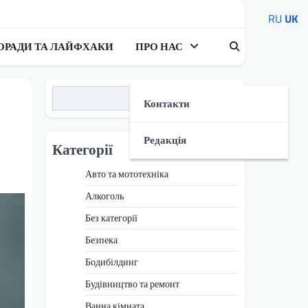
RU
UK
ОРАДИ ТА ЛАЙФХАКИ
ПРО НАС
Пошук
Контакти
Редакція
Категорії
Авто та мототехніка
Алкоголь
Без категорії
Безпека
Бодибілдинг
Будівництво та ремонт
Ванна кімната