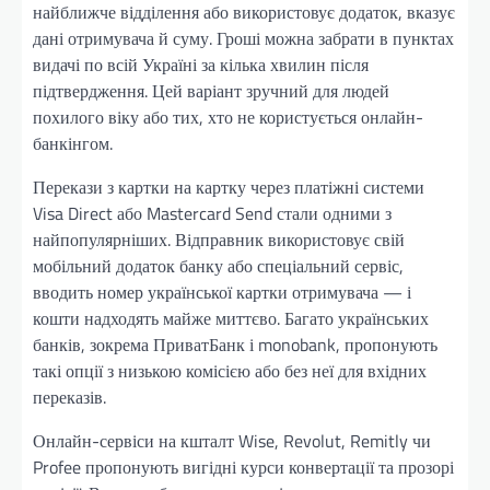
найближче відділення або використовує додаток, вказує
дані отримувача й суму. Гроші можна забрати в пунктах
видачі по всій Україні за кілька хвилин після
підтвердження. Цей варіант зручний для людей
похилого віку або тих, хто не користується онлайн-
банкінгом.
Перекази з картки на картку через платіжні системи
Visa Direct або Mastercard Send стали одними з
найпопулярніших. Відправник використовує свій
мобільний додаток банку або спеціальний сервіс,
вводить номер української картки отримувача — і
кошти надходять майже миттєво. Багато українських
банків, зокрема ПриватБанк і monobank, пропонують
такі опції з низькою комісією або без неї для вхідних
переказів.
Онлайн-сервіси на кшталт Wise, Revolut, Remitly чи
Profee пропонують вигідні курси конвертації та прозорі