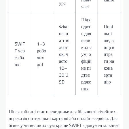
урс
часі
Підх
Фікс
одит
Пові
ован
ь для
льні
а + ві
вели
ше, в
SWIF
1–3
дсот
ких с
ищі в
T чер
робо
ок, ч
ум, о
итра
ез ба
чих
асто
фіцій
ти на
нк
дні
10–
не пі
конв
30 U
дтве
ерта
SD
рдже
цію
ння
Після таблиці стає очевидним: для більшості сімейних
переказів оптимальні карткові або онлайн-сервіси. Для
бізнесу чи великих сум краще SWIFT з документальним