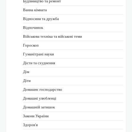
Будівництво та ремонт
Ванна кімната
Відносини та дружба
Відпочинок
Військова техніка та військові теми
Гороскоп
Гуманітрані науки
Дієти та схуднення
Дім
Діти
Домашнє господарство
Домашні улюбленці
Домашній затишок
Закони України
Здоров'я