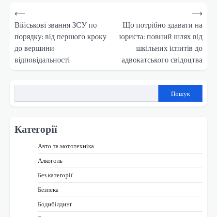
Навігація
⟵
⟶
записів
Військові звання ЗСУ по
Що потрібно здавати на
порядку: від першого кроку
юриста: повний шлях від
до вершини
шкільних іспитів до
відповідальності
адвокатського свідоцтва
Пошук
Категорії
Авто та мототехніка
Алкоголь
Без категорії
Безпека
Бодибілдинг