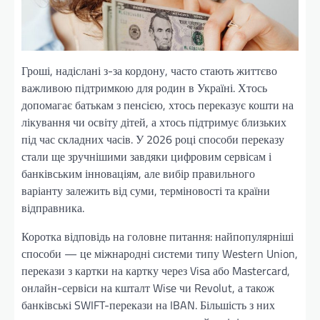
Гроші, надіслані з-за кордону, часто стають життєво
важливою підтримкою для родин в Україні. Хтось
допомагає батькам з пенсією, хтось переказує кошти на
лікування чи освіту дітей, а хтось підтримує близьких
під час складних часів. У 2026 році способи переказу
стали ще зручнішими завдяки цифровим сервісам і
банківським інноваціям, але вибір правильного
варіанту залежить від суми, терміновості та країни
відправника.
Коротка відповідь на головне питання: найпопулярніші
способи — це міжнародні системи типу Western Union,
перекази з картки на картку через Visa або Mastercard,
онлайн-сервіси на кшталт Wise чи Revolut, а також
банківські SWIFT-перекази на IBAN. Більшість з них