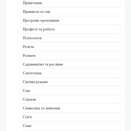
Привітання
Прикмети та сни
Програми тренування
Професії та робота
Психологія
Релігія
Розваги
Садівництво та рослини
Сантехніка
Своїми руками
Секс
Серіали
Символіка та значення
Сім’я
Соки