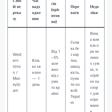
Спос
Час
сія
іб пе
надх
Пере
Недо
(оріє
река
одже
ваги
ліки
нтов
зу
ння
но)
Вищ
а ком
Готів
ісія п
ка бе
Від 1
ри ве
West
з кар
–5%
лики
ern
Кіль
тки,
зале
х сум
Unio
ка хв
швид
жно
ах, п
n /
илин
кість,
від с
отріб
Mon
— 1
пунк
уми
ен па
eyGr
день
ти по
та кр
спор
am
всій
аїни
т для
Украї
отри
ні
манн
я