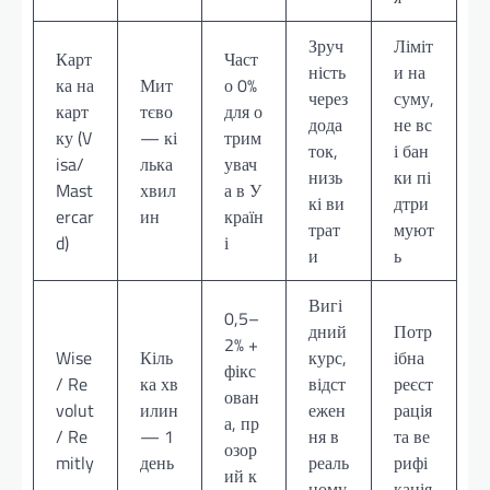
Зруч
Ліміт
Карт
Част
ність
и на
ка на
Мит
о 0%
через
суму,
карт
тєво
для о
дода
не вс
ку (V
— кі
трим
ток,
і бан
isa/
лька
увач
низь
ки пі
Mast
хвил
а в У
кі ви
дтри
ercar
ин
країн
трат
муют
d)
і
и
ь
Вигі
0,5–
дний
Потр
2% +
Wise
Кіль
курс,
ібна
фікс
/ Re
ка хв
відст
реєст
ован
volut
илин
ежен
рація
а, пр
/ Re
— 1
ня в
та ве
озор
mitly
день
реаль
рифі
ий к
ному
кація