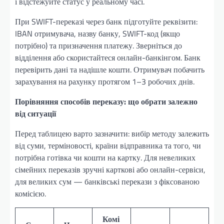
і відстежуйте статус у реальному часі.
При SWIFT-переказі через банк підготуйте реквізити:
IBAN отримувача, назву банку, SWIFT-код (якщо
потрібно) та призначення платежу. Зверніться до
відділення або скористайтеся онлайн-банкінгом. Банк
перевірить дані та надішле кошти. Отримувач побачить
зарахування на рахунку протягом 1–3 робочих днів.
Порівняння способів переказу: що обрати залежно
від ситуації
Перед таблицею варто зазначити: вибір методу залежить
від суми, терміновості, країни відправника та того, чи
потрібна готівка чи кошти на картку. Для невеликих
сімейних переказів зручні карткові або онлайн-сервіси,
для великих сум — банківські перекази з фіксованою
комісією.
Комі