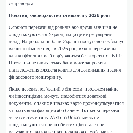
супроводом.
Податки, законодавство та нюанси у 2026 році
Особисті перекази від родичів або друзів зазвичай не
оподатковуються в Україні, якщо це не регулярний
дохід. Національний банк України поступово пом’якшує
валютні обмеження, і в 2026 році вхідні перекази на
картки фізичних осіб відбуваються без жорстких лімітів.
Проте при великих сумах банк може запросити
підтвердження джерела коштів для дотримання правил
фінансового моніторингу.
Якщо переказ пов’язаний з бізнесом, продажем майна
чи інвестиціями, можуть знадобитися додаткові
документи. У таких випадках варто проконсультуватися
з податковим фахівцем або банком. Готівкові перекази
через системи типу Western Union також не
оподатковуються при особистих цілях, але при
регулярних надходженнях податкова служба може