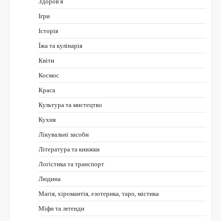
Здоров'я
Ігри
Історія
Їжа та кулінарія
Квіти
Космос
Краса
Культура та мистецтво
Кухня
Лікувальні засоби
Література та книжки
Логістика та транспорт
Людина
Магія, хіромантія, езотерика, таро, містика
Міфи та легенди