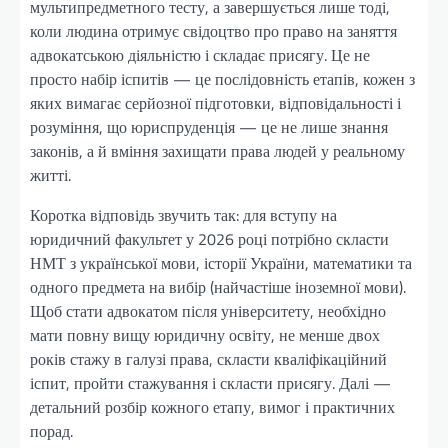
мультипредметного тесту, а завершується лише тоді,
коли людина отримує свідоцтво про право на заняття
адвокатською діяльністю і складає присягу. Це не
просто набір іспитів — це послідовність етапів, кожен з
яких вимагає серйозної підготовки, відповідальності і
розуміння, що юриспруденція — це не лише знання
законів, а й вміння захищати права людей у реальному
житті.
Коротка відповідь звучить так: для вступу на
юридичний факультет у 2026 році потрібно скласти
НМТ з української мови, історії України, математики та
одного предмета на вибір (найчастіше іноземної мови).
Щоб стати адвокатом після університету, необхідно
мати повну вищу юридичну освіту, не менше двох
років стажу в галузі права, скласти кваліфікаційний
іспит, пройти стажування і скласти присягу. Далі —
детальний розбір кожного етапу, вимог і практичних
порад.