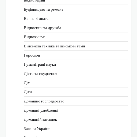
Бодибілдинг
Будівництво та ремонт
Ванна кімната
Відносини та дружба
Відпочинок
Військова техніка та військові теми
Гороскоп
Гуманітрані науки
Дієти та схуднення
Дім
Діти
Домашнє господарство
Домашні улюбленці
Домашній затишок
Закони України