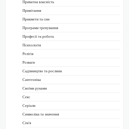
Приватна власність
Привітання
Прикмети та сни
Програми тренування
Професії та робота
Психологія
Релігія
Розваги
Садівництво та рослини
Сантехніка
Своїми руками
Секс
Серіали
Символіка та значення
Сім’я