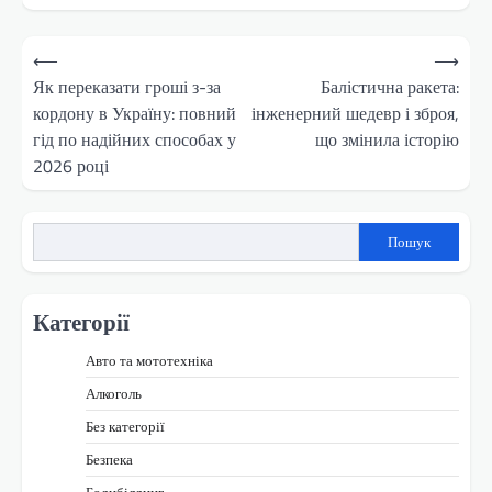
Навігація
⟵
⟶
записів
Як переказати гроші з-за
Балістична ракета:
кордону в Україну: повний
інженерний шедевр і зброя,
гід по надійних способах у
що змінила історію
2026 році
Пошук
Категорії
Авто та мототехніка
Алкоголь
Без категорії
Безпека