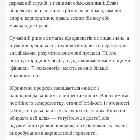
державній службі (з певними обмеженнями). Деякі
обирають спеціалізацію: кримінальне право, сімейні
спори, корпоративне право, захист бізнесу або
міжнародне право.
Сучасний ринок вимагає від адвокатів не лише знань, а
й уміння працювати з технологіями, вести переговори
англійською, розуміти економічні процеси. Ті, хто
поєднує юридичну освіту з додатковими компетенціями
(фінанси, IT, психологія), мають значно більше
можливостей.
Юридична професія залишається однією з
найвідповідальніших і найпрестижніших. Вона вимагає
постійного саморозвитку, етичної стійкості і готовності
захищати права навіть у складних ситуаціях. Якщо ви
обираєте цей шлях — готуйтеся до довгої, але
надзвичайно цікавої подорожі, на якій кожне складене
випробування відкриває нові горизонти.