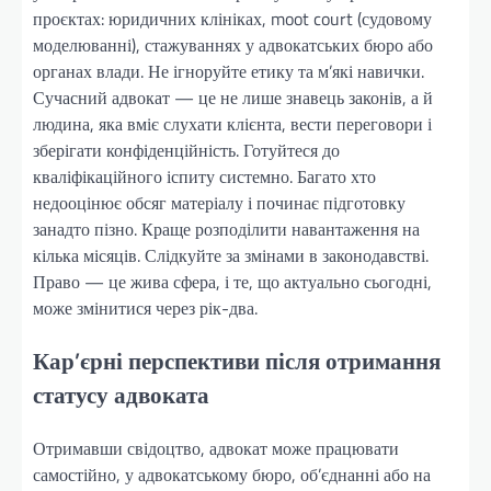
проєктах: юридичних клініках, moot court (судовому
моделюванні), стажуваннях у адвокатських бюро або
органах влади. Не ігноруйте етику та м’які навички.
Сучасний адвокат — це не лише знавець законів, а й
людина, яка вміє слухати клієнта, вести переговори і
зберігати конфіденційність. Готуйтеся до
кваліфікаційного іспиту системно. Багато хто
недооцінює обсяг матеріалу і починає підготовку
занадто пізно. Краще розподілити навантаження на
кілька місяців. Слідкуйте за змінами в законодавстві.
Право — це жива сфера, і те, що актуально сьогодні,
може змінитися через рік-два.
Кар’єрні перспективи після отримання
статусу адвоката
Отримавши свідоцтво, адвокат може працювати
самостійно, у адвокатському бюро, об’єднанні або на