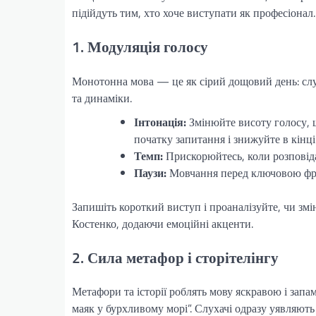
підійдуть тим, хто хоче виступати як професіонал.
1. Модуляція голосу
Монотонна мова — це як сірий дощовий день: слух
та динаміки.
Інтонація:
Змінюйте висоту голосу, 
початку запитання і знижуйте в кінц
Темп:
Прискорюйтесь, коли розповіда
Паузи:
Мовчання перед ключовою фра
Запишіть короткий виступ і проаналізуйте, чи зм
Костенко, додаючи емоційні акценти.
2. Сила метафор і сторітелінгу
Метафори та історії роблять мову яскравою і запам
маяк у бурхливому морі”. Слухачі одразу уявляють