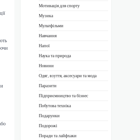
Мотивація для спорту
ції
Музика
Мультфільми
Навчання
ують
Напої
аючи
Наука та природа
Новини
Одяг, взуття, аксесуари та мода
ви
Паразити
Підприємництво та бізнес
Побутова техніка
Подарунки
або
Подорожі
Поради та лайфхаки