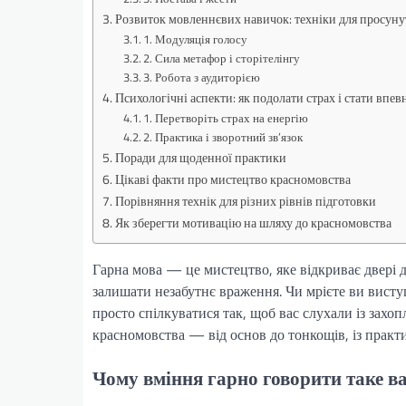
Розвиток мовленнєвих навичок: техніки для просун
1. Модуляція голосу
2. Сила метафор і сторітелінгу
3. Робота з аудиторією
Психологічні аспекти: як подолати страх і стати впе
1. Перетворіть страх на енергію
2. Практика і зворотний зв’язок
Поради для щоденної практики
Цікаві факти про мистецтво красномовства
Порівняння технік для різних рівнів підготовки
Як зберегти мотивацію на шляху до красномовства
Гарна мова — це мистецтво, яке відкриває двері 
залишати незабутнє враження. Чи мрієте ви висту
просто спілкуватися так, щоб вас слухали із захо
красномовства — від основ до тонкощів, із практ
Чому вміння гарно говорити таке в