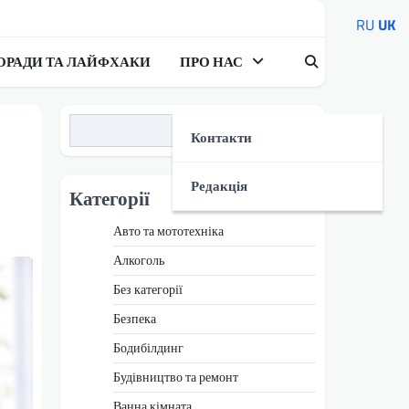
RU
UK
ОРАДИ ТА ЛАЙФХАКИ
ПРО НАС
Пошук
Контакти
Редакція
Категорії
Авто та мототехніка
Алкоголь
Без категорії
Безпека
Бодибілдинг
Будівництво та ремонт
Ванна кімната