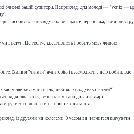
кі близькі вашій аудиторії. Наприклад, для молоді — “успіх — ц
у”.
торії з особистого досвіду або вигадайте персонажа, який ілюстру
чи виступ. Це тренує креативність і робить мову живою.
рите. Вміння “читати” аудиторію і взаємодіяти з нею робить вас
з вас мріяв виступити так, щоб зал аплодував стоячи?”
хачі відволікаються, змініть темп або додайте жарт.
яти руки чи відповісти на просте запитання.
иклад, із друзями чи колегами. З часом ви навчитеся відчувати