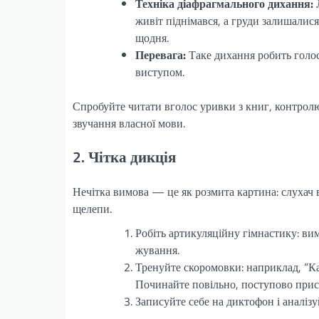
Техніка діафрагмального дихання:
Л
живіт піднімався, а груди залишалис
щодня.
Перевага:
Таке дихання робить голос
виступом.
Спробуйте читати вголос уривки з книг, контролю
звучання власної мови.
2. Чітка дикція
Нечітка вимова — це як розмита картина: слухач в
щелепи.
Робіть артикуляційну гімнастику: ви
жування.
Тренуйте скоромовки: наприклад, “К
Починайте повільно, поступово при
Записуйте себе на диктофон і аналізу