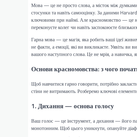
Мова — це не просто слова, а місток між думками
стосунки та навіть самооцінку. За даними Harvar
ключовими при наймі. Але красномовство — це не л
переконуєте колег чи навіть заспокоюєте близьких
Гарна мова — це магія, яка робить ваші ідеї жив
не факти, а емоції, які ви викликаєте. Уявіть: ви
вашого наступного слова. Це не мрія, а навичка, 
Основи красномовства: з чого почат
Щоб навчитися гарно говорити, потрібно закласти
стіни не витримають. Розберемо ключові елементи
1. Дихання — основа голосу
Ваш голос — це інструмент, а дихання — його па
монотонним. Щоб цього уникнути, опануйте діаф