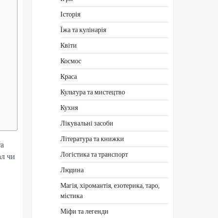
Історія
Їжа та кулінарія
Квіти
Космос
Краса
Культура та мистецтво
Кухня
Лікувальні засоби
Література та книжки
та
Логістика та транспорт
ал чи
Людина
Магія, хіромантія, езотерика, таро,
містика
Міфи та легенди