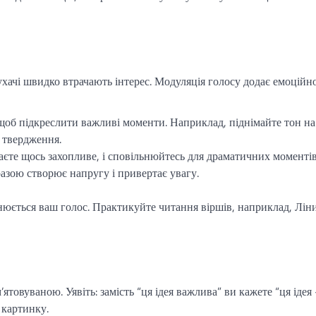
ачі швидко втрачають інтерес. Модуляція голосу додає емоційно
щоб підкреслити важливі моменти. Наприклад, піднімайте тон на
і твердження.
єте щось захопливе, і сповільнюйтесь для драматичних моментів
зою створює напругу і привертає увагу.
інюється ваш голос. Практикуйте читання віршів, наприклад, Лін
’ятовуваною. Уявіть: замість “ця ідея важлива” ви кажете “ця іде
 картинку.