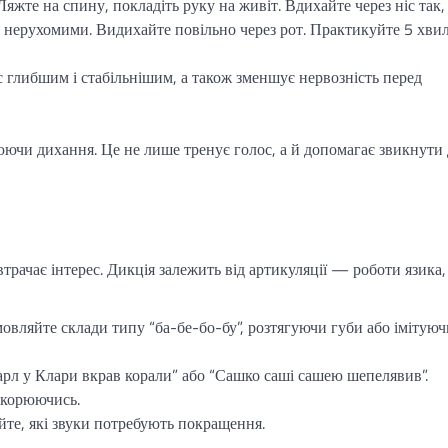
яжте на спину, покладіть руку на живіт. Вдихайте через ніс так
я нерухомими. Видихайте повільно через рот. Практикуйте 5 хви
 глибшим і стабільнішим, а також зменшує нервозність перед
ючи дихання. Це не лише тренує голос, а й допомагає звикнути
трачає інтерес. Дикція залежить від артикуляції — роботи язика, 
мовляйте склади типу “ба-бе-бо-бу”, розтягуючи губи або імітуюч
арл у Клари вкрав корали” або “Сашко саші сашею шепелявив”.
скорюючись.
йте, які звуки потребують покращення.