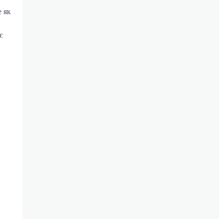
е як
є