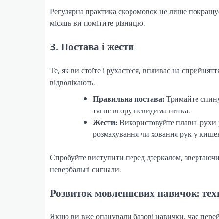
Регулярна практика скоромовок не лише покращує 
місяць ви помітите різницю.
3. Постава і жести
Те, як ви стоїте і рухаєтеся, впливає на сприйнят
відволікають.
Правильна постава:
Тримайте спину 
тягне вгору невидима нитка.
Жести:
Використовуйте плавні рухи 
розмахування чи ховання рук у кише
Спробуйте виступити перед дзеркалом, звертаючи 
невербальні сигнали.
Розвиток мовленнєвих навичок: тех
Якщо ви вже опанували базові навички, час перей