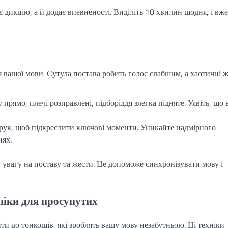
дикцію, а й додає впевненості. Виділіть 10 хвилин щодня, і вже
тя вашої мови. Сутула постава робить голос слабшим, а хаотичні 
прямо, плечі розправлені, підборіддя злегка підняте. Уявіть, що 
рук, щоб підкреслити ключові моменти. Уникайте надмірного
нях.
увагу на поставу та жести. Це допоможе синхронізувати мову і
ніки для просунутих
ти до тонкощів, які зроблять вашу мову незабутньою. Ці техніки