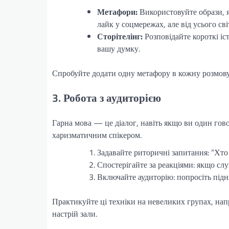
Метафори:
Використовуйте образи, я
лайк у соцмережах, але від усього світ
Сторітелінг:
Розповідайте короткі іс
вашу думку.
Спробуйте додати одну метафору в кожну розмову 
3. Робота з аудиторією
Гарна мова — це діалог, навіть якщо ви один гово
харизматичним спікером.
Задавайте риторичні запитання: “Хто 
Спостерігайте за реакціями: якщо слу
Включайте аудиторію: попросіть підн
Практикуйте ці техніки на невеликих групах, напр
настрій зали.