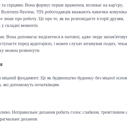
 та серцями. Вона формує перше враження, впливає на кар’єру,
d Business Review, 70% роботодавців вважають навички комуніка
ише про роботу. Це про те, як ви розповідаєте історії друзям,
 у складні моменти.
ими. Вона допомагає виділитися в натовпі, адже люди запам’ятов
 виступаєте перед аудиторією, і кожен слухач затамував подих, чек
яку можна розвинути.
и
 міцний фундамент. Це як будівництво будинку: без міцної осно
, які допоможуть початківцям.
ливо. Неправильне дихання робить голос слабким, тремтливим 
рагмальне дихання.