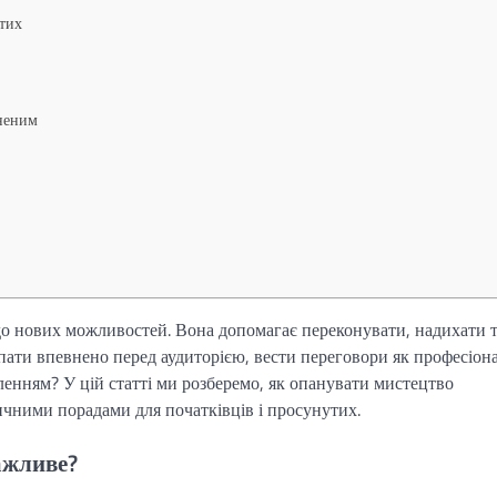
утих
вненим
до нових можливостей. Вона допомагає переконувати, надихати 
пати впевнено перед аудиторією, вести переговори як професіон
пленням? У цій статті ми розберемо, як опанувати мистецтво
ичними порадами для початківців і просунутих.
ажливе?