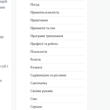
, щоб
Посуд
лин
Приватна власність
Привітання
Прикмети та сни
Програми тренування
 до
Професії та робота
Психологія
Релігія
губ і
Розваги
Садівництво та рослини
и
Сантехніка
Своїми руками
Секс
Серіали