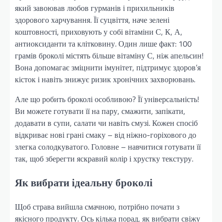
який завоював любов гурманів і прихильників
здорового харчування. Її суцвіття, наче зелені
коштовності, приховують у собі вітаміни С, К, А,
антиоксиданти та клітковину. Один лише факт: 100
грамів броколі містять більше вітаміну С, ніж апельсин!
Вона допомагає зміцнити імунітет, підтримує здоров’я
кісток і навіть знижує ризик хронічних захворювань.
Але що робить броколі особливою? Її універсальність!
Ви можете готувати її на пару, смажити, запікати,
додавати в супи, салати чи навіть смузі. Кожен спосіб
відкриває нові грані смаку – від ніжно-горіхового до
злегка солодкуватого. Головне – навчитися готувати її
так, щоб зберегти яскравий колір і хрустку текстуру.
Як вибрати ідеальну броколі
Щоб страва вийшла смачною, потрібно почати з
якісного продукту. Ось кілька порад, як вибрати свіжу