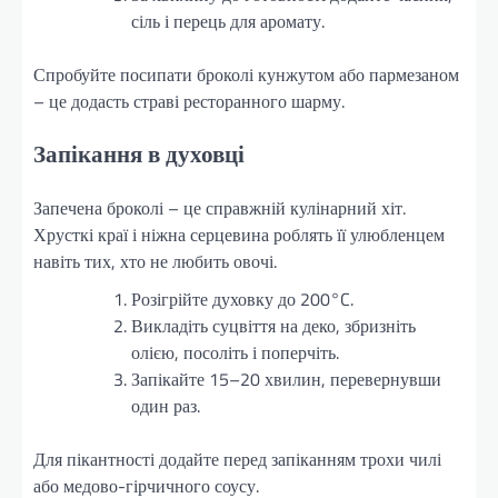
сіль і перець для аромату.
Спробуйте посипати броколі кунжутом або пармезаном
– це додасть страві ресторанного шарму.
Запікання в духовці
Запечена броколі – це справжній кулінарний хіт.
Хрусткі краї і ніжна серцевина роблять її улюбленцем
навіть тих, хто не любить овочі.
Розігрійте духовку до 200°C.
Викладіть суцвіття на деко, збризніть
олією, посоліть і поперчіть.
Запікайте 15–20 хвилин, перевернувши
один раз.
Для пікантності додайте перед запіканням трохи чилі
або медово-гірчичного соусу.