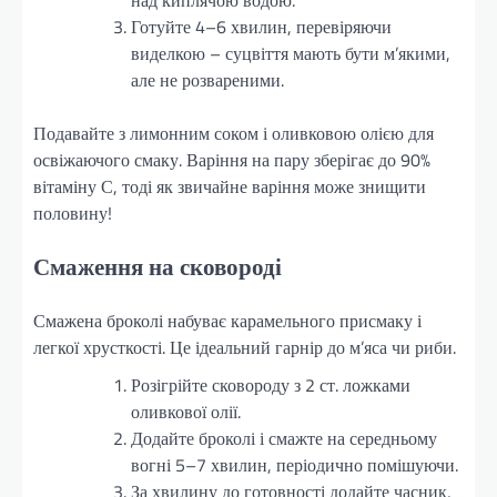
над киплячою водою.
Готуйте 4–6 хвилин, перевіряючи
виделкою – суцвіття мають бути м’якими,
але не розвареними.
Подавайте з лимонним соком і оливковою олією для
освіжаючого смаку. Варіння на пару зберігає до 90%
вітаміну С, тоді як звичайне варіння може знищити
половину!
Смаження на сковороді
Смажена броколі набуває карамельного присмаку і
легкої хрусткості. Це ідеальний гарнір до м’яса чи риби.
Розігрійте сковороду з 2 ст. ложками
оливкової олії.
Додайте броколі і смажте на середньому
вогні 5–7 хвилин, періодично помішуючи.
За хвилину до готовності додайте часник,