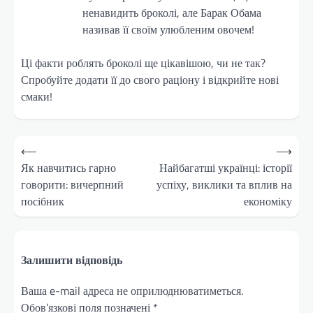
ненавидить броколі, але Барак Обама
називав її своїм улюбленим овочем!
Ці факти роблять броколі ще цікавішою, чи не так?
Спробуйте додати її до свого раціону і відкрийте нові
смаки!
Навігація
⟵
⟶
записів
Як навчитись гарно
Найбагатші українці: історії
говорити: вичерпний
успіху, виклики та вплив на
посібник
економіку
Залишити відповідь
Ваша e-mail адреса не оприлюднюватиметься.
Обов’язкові поля позначені
*