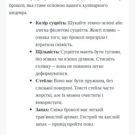
броколі, яка стане основою вашого кулінарного
шедевра.
Колір суцвіть:
Шукайте темно-зелені або
злегка фіолетові суцвіття. Жовті плями –
ознака того, що броколі перезріла і
втратила свіжість.
Щільність:
Суцвіття мають бути тугими,
без м’яких чи в’ялих ділянок. Стисніть
голівку – вона не повинна легко
деформуватися.
Стебло:
Воно має бути пружним, без
слизької поверхні. Товсті стебла часто
жорсткі, але їх можна очистити і
використати.
Запах:
Свіжа броколі має легкий
трав’янистий аромат. Гострий чи кислий
запах – привід пройти повз.