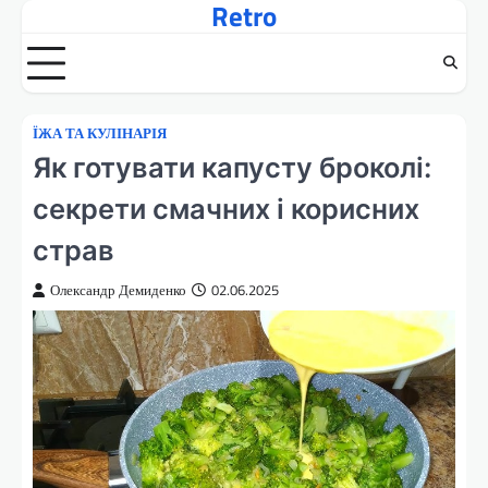
Retro
Перейти
до
вмісту
ЇЖА ТА КУЛІНАРІЯ
Як готувати капусту броколі:
секрети смачних і корисних
страв
Олександр Демиденко
02.06.2025