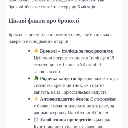
броколі збереже смак і текстуру до 6 місяців.
Цікаві факти про броколі
Броколі – це не тільки смачний овоч, але й справжнє
джерело несподіваних історій!
Броколі – італієць за походженням:
Цей овоч уперше з’явився в Італії ще в VI
столітті до н.е. і лише в XX столітті
завоював світ.
Родичка капусти:
Броколі належить до
сімейства хрестоцвітних, як і цвітна
капуста, кейл і брюссельська капуста.
Антиоксидантна бомба:
Сульфорафан
у броколі може знижувати ризик раку, за
даними журналу Nutrition and Cancer.
Улюблениця президентів:
Джордж
Буш-старший публічно заявляв, що