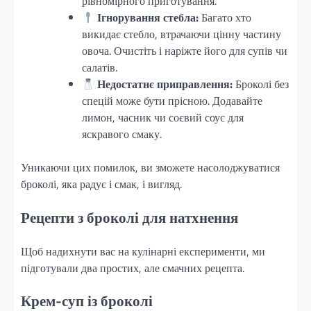
рівномірного приготування.
Ігнорування стебла:
Багато хто
викидає стебло, втрачаючи цінну частину
овоча. Очистіть і наріжте його для супів чи
салатів.
Недостатнє приправлення:
Броколі без
спецій може бути прісною. Додавайте
лимон, часник чи соєвий соус для
яскравого смаку.
Уникаючи цих помилок, ви зможете насолоджуватися
броколі, яка радує і смак, і вигляд.
Рецепти з броколі для натхнення
Щоб надихнути вас на кулінарні експерименти, ми
підготували два простих, але смачних рецепта.
Крем-суп із броколі