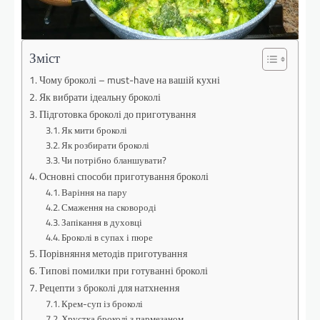
Зміст
Чому броколі – must-have на вашій кухні
Як вибрати ідеальну броколі
Підготовка броколі до приготування
Як мити броколі
Як розбирати броколі
Чи потрібно бланшувати?
Основні способи приготування броколі
Варіння на пару
Смаження на сковороді
Запікання в духовці
Броколі в супах і пюре
Порівняння методів приготування
Типові помилки при готуванні броколі
Рецепти з броколі для натхнення
Крем-суп із броколі
Хрустка броколі з пармезаном