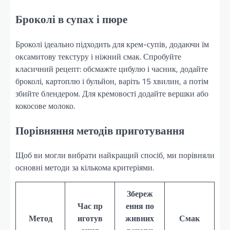
Броколі в супах і пюре
Броколі ідеально підходить для крем-супів, додаючи їм
оксамитову текстуру і ніжний смак. Спробуйте
класичний рецепт: обсмажте цибулю і часник, додайте
броколі, картоплю і бульйон, варіть 15 хвилин, а потім
збийте блендером. Для кремовості додайте вершки або
кокосове молоко.
Порівняння методів приготування
Щоб ви могли вибрати найкращий спосіб, ми порівняли
основні методи за кількома критеріями.
Збереж
Час пр
ення по
Метод
иготув
живних
Смак