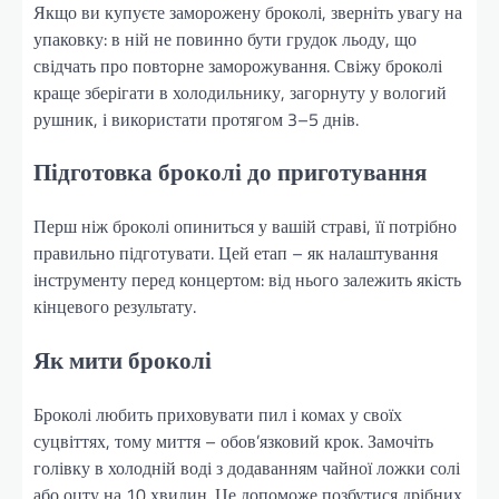
Якщо ви купуєте заморожену броколі, зверніть увагу на
упаковку: в ній не повинно бути грудок льоду, що
свідчать про повторне заморожування. Свіжу броколі
краще зберігати в холодильнику, загорнуту у вологий
рушник, і використати протягом 3–5 днів.
Підготовка броколі до приготування
Перш ніж броколі опиниться у вашій страві, її потрібно
правильно підготувати. Цей етап – як налаштування
інструменту перед концертом: від нього залежить якість
кінцевого результату.
Як мити броколі
Броколі любить приховувати пил і комах у своїх
суцвіттях, тому миття – обов’язковий крок. Замочіть
голівку в холодній воді з додаванням чайної ложки солі
або оцту на 10 хвилин. Це допоможе позбутися дрібних