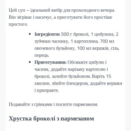
Цей суп – ідеальний вибір для прохолодного вечора.
Він зігріває і насичує, а приготувати його простіше
простого.
Інгредієнти:
500 г броколі, 1 цибулина, 2
зубчики часнику, 1 картоплина, 700 мл
овочевого бульйону, 100 мл вершків, сіль,
перець.
Приготування:
Обсмажте цибулю і
часник, додайте нарізану картоплю і
броколі, залийте бульйоном. Варіть 15
хвилин, збийте блендером, додайте вершки
і приправте.
Подавайте з грінками і посипте пармезаном.
Хрустка броколі з пармезаном