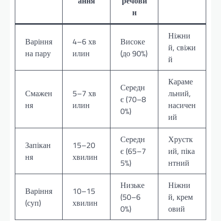
ання
речови
н
Ніжни
Варіння
4–6 хв
Високе
й, свіжи
на пару
илин
(до 90%)
й
Караме
Середн
Смажен
5–7 хв
льний,
є (70–8
ня
илин
насичен
0%)
ий
Середн
Хрустк
Запікан
15–20
є (65–7
ий, піка
ня
хвилин
5%)
нтний
Низьке
Ніжни
Варіння
10–15
(50–6
й, крем
(суп)
хвилин
0%)
овий