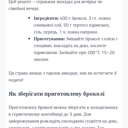
Цей рецепт – справжня знахідка для вечірки чи
сімейної вечері.
Інгредієнти:
400 г броколі, 3 ст. ложки
оливкової олії, 50 г тертого пармезану,
сіль, перець, 1 ч. ложка паприки.
Приготування:
Змішайте броколі з олією і
спеціями, викладіть на деко, посипте
пармезаном. Запікайте при 200°C 15–20
хвилин.
Ця страва зникає з тарілок швидше, ніж ви встигнете її
подати!
Як зберігати приготовлену броколі
Приготовлену броколі можна зберігати в холодильнику
в герметичному контейнері до 3 днів. Для
заморожування розкладіть охолоджені суцвіття на деко,
заморозьте, а потім перекладіть у zip-пакети. Так