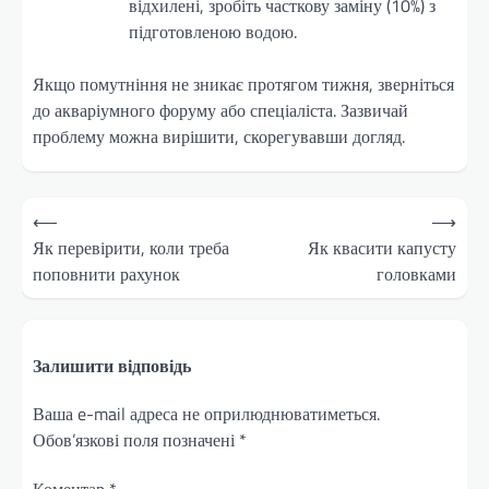
відхилені, зробіть часткову заміну (10%) з
підготовленою водою.
Якщо помутніння не зникає протягом тижня, зверніться
до акваріумного форуму або спеціаліста. Зазвичай
проблему можна вирішити, скорегувавши догляд.
Навігація
⟵
⟶
записів
Як перевірити, коли треба
Як квасити капусту
поповнити рахунок
головками
Залишити відповідь
Ваша e-mail адреса не оприлюднюватиметься.
Обов’язкові поля позначені
*