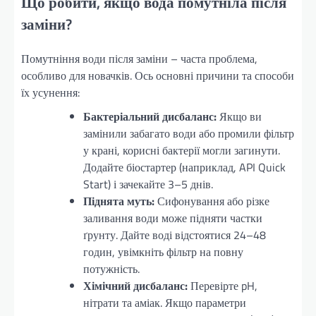
Що робити, якщо вода помутніла після
заміни?
Помутніння води після заміни – часта проблема,
особливо для новачків. Ось основні причини та способи
їх усунення:
Бактеріальний дисбаланс:
Якщо ви
замінили забагато води або промили фільтр
у крані, корисні бактерії могли загинути.
Додайте біостартер (наприклад, API Quick
Start) і зачекайте 3–5 днів.
Піднята муть:
Сифонування або різке
заливання води може підняти частки
ґрунту. Дайте воді відстоятися 24–48
годин, увімкніть фільтр на повну
потужність.
Хімічний дисбаланс:
Перевірте pH,
нітрати та аміак. Якщо параметри