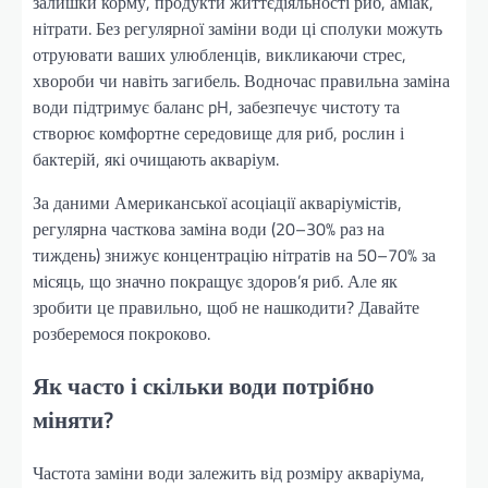
залишки корму, продукти життєдіяльності риб, аміак,
нітрати. Без регулярної заміни води ці сполуки можуть
отруювати ваших улюбленців, викликаючи стрес,
хвороби чи навіть загибель. Водночас правильна заміна
води підтримує баланс pH, забезпечує чистоту та
створює комфортне середовище для риб, рослин і
бактерій, які очищають акваріум.
За даними Американської асоціації акваріумістів,
регулярна часткова заміна води (20–30% раз на
тиждень) знижує концентрацію нітратів на 50–70% за
місяць, що значно покращує здоров’я риб. Але як
зробити це правильно, щоб не нашкодити? Давайте
розберемося покроково.
Як часто і скільки води потрібно
міняти?
Частота заміни води залежить від розміру акваріума,