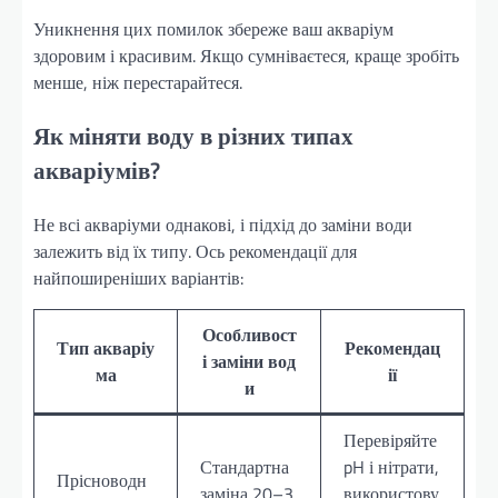
Уникнення цих помилок збереже ваш акваріум
здоровим і красивим. Якщо сумніваєтеся, краще зробіть
менше, ніж перестарайтеся.
Як міняти воду в різних типах
акваріумів?
Не всі акваріуми однакові, і підхід до заміни води
залежить від їх типу. Ось рекомендації для
найпоширеніших варіантів:
Особливост
Тип акваріу
Рекомендац
і заміни вод
ма
ії
и
Перевіряйте
Стандартна
pH і нітрати,
Прісноводн
заміна 20–3
використову