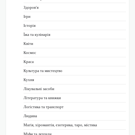
Здоров'я
Ігри
Історія
Їжа та кулінарія
Квіти
Космос
Краса
Культура та мистецтво
Кухня
Лікувальні засоби
Література та книжки
Логістика та транспорт
Людина
Магія, хіромантія, езотерика, таро, містика
Міфи та легенди