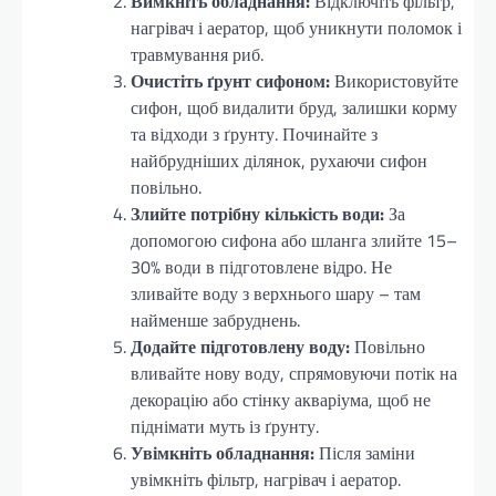
Вимкніть обладнання:
Відключіть фільтр,
нагрівач і аератор, щоб уникнути поломок і
травмування риб.
Очистіть ґрунт сифоном:
Використовуйте
сифон, щоб видалити бруд, залишки корму
та відходи з ґрунту. Починайте з
найбрудніших ділянок, рухаючи сифон
повільно.
Злийте потрібну кількість води:
За
допомогою сифона або шланга злийте 15–
30% води в підготовлене відро. Не
зливайте воду з верхнього шару – там
найменше забруднень.
Додайте підготовлену воду:
Повільно
вливайте нову воду, спрямовуючи потік на
декорацію або стінку акваріума, щоб не
піднімати муть із ґрунту.
Увімкніть обладнання:
Після заміни
увімкніть фільтр, нагрівач і аератор.