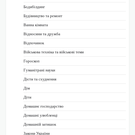
Бодибілдинг
Будівництво та ремонт
Ванна кімната
Відносини та дружба
Відпочинок
Військова техніка та військові теми
Гороскоп
Гуманітрані науки
Дієти та схуднення
Дім
Діти
Домашнє господарство
Домашні улюбленці
Домашній затишок
Закони України