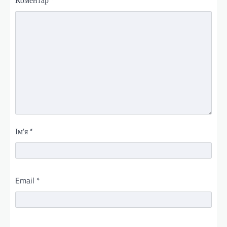
Коментар
*
Ім'я
*
Email
*