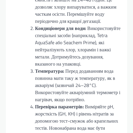
дозволяє хлору випаруватися, а важким
часткам осісти. Перемішуйте воду
періодично для кращої дегазації.
Кондиціонери для води:
Використовуйте
спеціальні засоби (наприклад, Tetra
AquaSafe або Seachem Prime), які
нейтралізують хлор, хлорамін і важкі
метали. Дотримуйтесь дозування,
вказаного на упаковці.
Температура:
Перед додаванням вода
повинна мати таку ж температуру, як в
акваріумі (зазвичай 24–28°C).
Використовуйте акваріумний термометр і
нагрівач, якщо потрібно.
Перевірка параметрів:
Виміряйте pH,
жорсткість (GH, KH) і рівень нітратів за
допомогою тест-смужок або крапельних
тестів. Новонабрана вода має бути