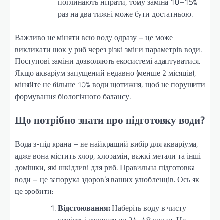
поглинають нітрати, тому заміна 10–15%
раз на два тижні може бути достатньою.
Важливо не міняти всю воду одразу – це може
викликати шок у риб через різкі зміни параметрів води.
Поступові заміни дозволяють екосистемі адаптуватися.
Якщо акваріум запущений недавно (менше 2 місяців),
міняйте не більше 10% води щотижня, щоб не порушити
формування біологічного балансу.
Що потрібно знати про підготовку води?
Вода з-під крана – не найкращий вибір для акваріума,
адже вона містить хлор, хлорамін, важкі метали та інші
домішки, які шкідливі для риб. Правильна підготовка
води – це запорука здоров’я ваших улюбленців. Ось як
це зробити:
Відстоювання:
Наберіть воду в чисту
ємність і залиште на 24–48 годин. Це