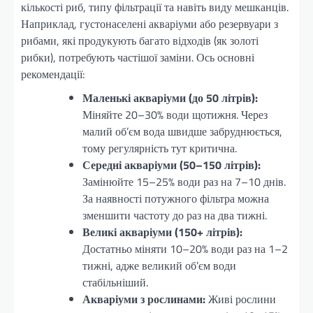
кількості риб, типу фільтрації та навіть виду мешканців.
Наприклад, густонаселені акваріуми або резервуари з
рибами, які продукують багато відходів (як золоті
рибки), потребують частішої заміни. Ось основні
рекомендації:
Маленькі акваріуми (до 50 літрів):
Міняйте 20–30% води щотижня. Через
малий об’єм вода швидше забруднюється,
тому регулярність тут критична.
Середні акваріуми (50–150 літрів):
Замінюйте 15–25% води раз на 7–10 днів.
За наявності потужного фільтра можна
зменшити частоту до раз на два тижні.
Великі акваріуми (150+ літрів):
Достатньо міняти 10–20% води раз на 1–2
тижні, адже великий об’єм води
стабільніший.
Акваріуми з рослинами:
Живі рослини