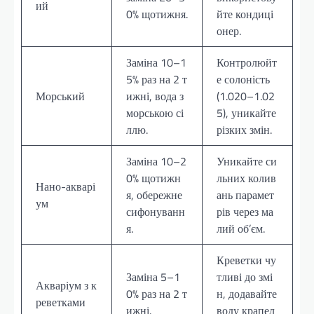
ий
0% щотижня.
йте кондиці
онер.
Заміна 10–1
Контролюйт
5% раз на 2 т
е солоність
Морський
ижні, вода з
(1.020–1.02
морською сі
5), уникайте
ллю.
різких змін.
Заміна 10–2
Уникайте си
0% щотижн
льних колив
Нано-акварі
я, обережне
ань парамет
ум
сифонуванн
рів через ма
я.
лий об’єм.
Креветки чу
Заміна 5–1
тливі до змі
Акваріум з к
0% раз на 2 т
н, додавайте
реветками
ижні.
воду крапел