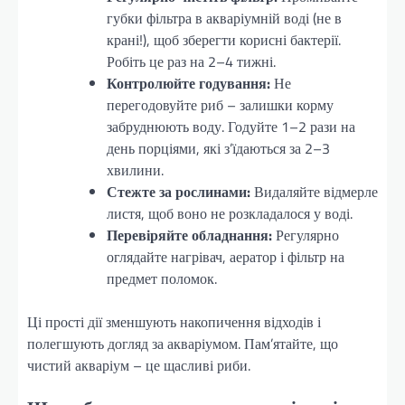
губки фільтра в акваріумній воді (не в
крані!), щоб зберегти корисні бактерії.
Робіть це раз на 2–4 тижні.
Контролюйте годування:
Не
перегодовуйте риб – залишки корму
забруднюють воду. Годуйте 1–2 рази на
день порціями, які з’їдаються за 2–3
хвилини.
Стежте за рослинами:
Видаляйте відмерле
листя, щоб воно не розкладалося у воді.
Перевіряйте обладнання:
Регулярно
оглядайте нагрівач, аератор і фільтр на
предмет поломок.
Ці прості дії зменшують накопичення відходів і
полегшують догляд за акваріумом. Пам’ятайте, що
чистий акваріум – це щасливі риби.