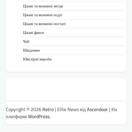
Цікаві та визначні місця
Цікаві та визначні події
Цікаві та визначні постаті
Цікаві факти
Чай
Шкідники
Ювелірні вироби
Copyright © 2026
Retro
| Elite News від
Ascendoor
| На
платформі
WordPress
.