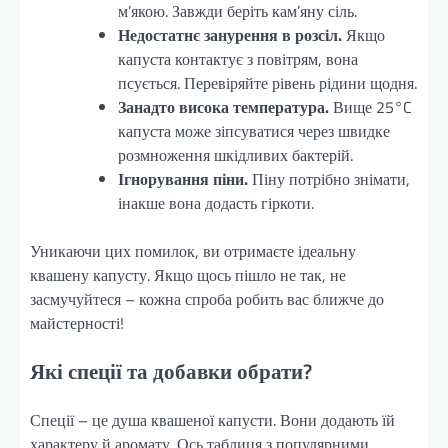
м’якою. Завжди беріть кам’яну сіль.
Недостатнє занурення в розсіл.
Якщо
капуста контактує з повітрям, вона
псується. Перевіряйте рівень рідини щодня.
Занадто висока температура.
Вище 25°C
капуста може зіпсуватися через швидке
розмноження шкідливих бактерій.
Ігнорування піни.
Піну потрібно знімати,
інакше вона додасть гіркоти.
Уникаючи цих помилок, ви отримаєте ідеальну
квашену капусту. Якщо щось пішло не так, не
засмучуйтеся – кожна спроба робить вас ближче до
майстерності!
Які спеції та добавки обрати?
Спеції – це душа квашеної капусти. Вони додають їй
характеру й аромату. Ось таблиця з популярними