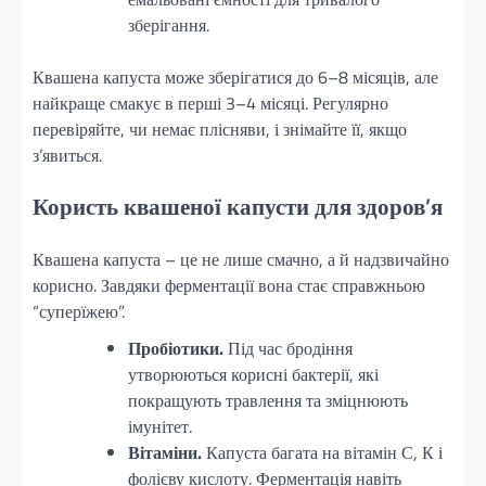
зберігання.
Квашена капуста може зберігатися до 6–8 місяців, але
найкраще смакує в перші 3–4 місяці. Регулярно
перевіряйте, чи немає плісняви, і знімайте її, якщо
з’явиться.
Користь квашеної капусти для здоров’я
Квашена капуста – це не лише смачно, а й надзвичайно
корисно. Завдяки ферментації вона стає справжньою
“суперїжею”.
Пробіотики.
Під час бродіння
утворюються корисні бактерії, які
покращують травлення та зміцнюють
імунітет.
Вітаміни.
Капуста багата на вітамін С, К і
фолієву кислоту. Ферментація навіть