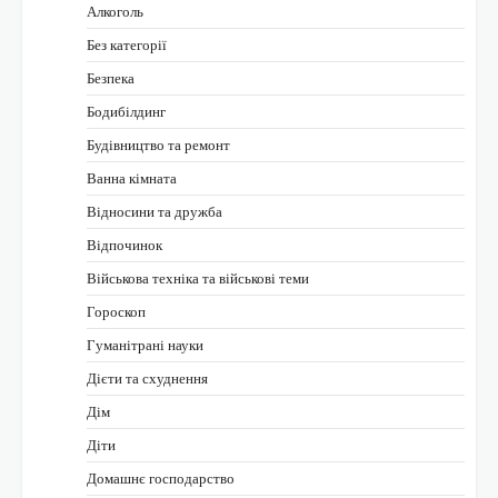
Алкоголь
Без категорії
Безпека
Бодибілдинг
Будівництво та ремонт
Ванна кімната
Відносини та дружба
Відпочинок
Військова техніка та військові теми
Гороскоп
Гуманітрані науки
Дієти та схуднення
Дім
Діти
Домашнє господарство