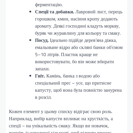
ферментацію.
Спеції та добавки.
Лавровий лист, перець
горошком, кмин, насіння кропу додають
аромату. Деякі господині кладуть моркву,
буряк чи журавлину для кольору та смаку.
Посуд.
Ідеально підійде дерев’яна діжка,
емальоване відро або скляні банки об’ємом
5–10 літрів. Пластик краще не
використовувати, бо він може вбирати
запахи.
Гніт.
Камінь, банка з водою або
спеціальний прес – усе, що притисне
капусту, щоб вона була повністю занурена
в розсіл.
Кожен елемент у цьому списку відіграє свою роль.
Наприклад, вибір капусти впливає на хрусткість, а
спеції – на унікальність смаку. Якщо ви новачок,
почніть із невеликої кількості, щоб відчути процес.