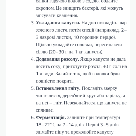
банки гарячою водою з содою, обдайте
окропом. Це знищить бактерії, які можуть
зіпсувати квашення.
Укладання капусти.
На дно покладіть шар
зеленого листя, потім спеції (наприклад, 2–
3 лаврові листки, 10 горошин перцю).
Щільно укладайте головки, пересипаючи
сіллю (20–30 г на 1 кг капусти).
Додавання розсолу.
Якщо капуста не дала
досить соку, приготуйте розсіл: 30 г солі на
1 л води. Залийте так, щоб головки були
повністю покриті.
Встановлення гніту.
Покладіть зверху
чисте листя, дерев’яний круг або тарілку, а
на неї – гніт. Переконайтеся, що капуста не
спливає.
Ферментація.
Залиште при температурі
18–22°C на 7–14 днів. Перші 3–5 днів
знімайте піну та проколюйте капусту