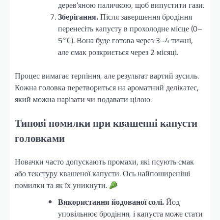
дерев’яною паличкою, щоб випустити гази.
Зберігання.
Після завершення бродіння
перенесіть капусту в прохолодне місце (0–
5°C). Вона буде готова через 3–4 тижні,
але смак розкриється через 2 місяці.
Процес вимагає терпіння, але результат вартий зусиль.
Кожна головка перетвориться на ароматний делікатес,
який можна нарізати чи подавати цілою.
Типові помилки при квашенні капусти
головками
Новачки часто допускають промахи, які псують смак
або текстуру квашеної капусти. Ось найпоширеніші
помилки та як їх уникнути.
Використання йодованої солі.
Йод
уповільнює бродіння, і капуста може стати