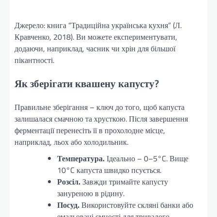
Джерело: книга “Традиційна українська кухня” (Л.
Кравченко, 2018). Ви можете експериментувати,
додаючи, наприклад, часник чи хрін для більшої
пікантності.
Як зберігати квашену капусту?
Правильне зберігання – ключ до того, щоб капуста
залишалася смачною та хрусткою. Після завершення
ферментації перенесіть її в прохолодне місце,
наприклад, льох або холодильник.
Температура.
Ідеально – 0–5°C. Вище
10°C капуста швидко псується.
Розсіл.
Завжди тримайте капусту
зануреною в рідину.
Посуд.
Використовуйте скляні банки або
емальовані ємності для тривалого