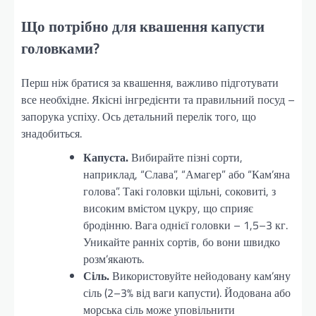
Що потрібно для квашення капусти
головками?
Перш ніж братися за квашення, важливо підготувати
все необхідне. Якісні інгредієнти та правильний посуд –
запорука успіху. Ось детальний перелік того, що
знадобиться.
Капуста.
Вибирайте пізні сорти,
наприклад, “Слава”, “Амагер” або “Кам’яна
голова”. Такі головки щільні, соковиті, з
високим вмістом цукру, що сприяє
бродінню. Вага однієї головки – 1,5–3 кг.
Уникайте ранніх сортів, бо вони швидко
розм’якають.
Сіль.
Використовуйте нейодовану кам’яну
сіль (2–3% від ваги капусти). Йодована або
морська сіль може уповільнити