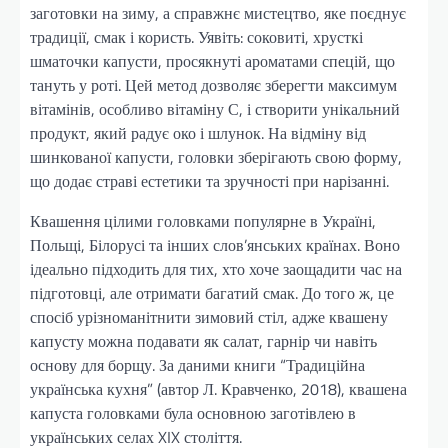
заготовки на зиму, а справжнє мистецтво, яке поєднує
традиції, смак і користь. Уявіть: соковиті, хрусткі
шматочки капусти, просякнуті ароматами спецій, що
тануть у роті. Цей метод дозволяє зберегти максимум
вітамінів, особливо вітаміну С, і створити унікальний
продукт, який радує око і шлунок. На відміну від
шинкованої капусти, головки зберігають свою форму,
що додає страві естетики та зручності при нарізанні.
Квашення цілими головками популярне в Україні,
Польщі, Білорусі та інших слов’янських країнах. Воно
ідеально підходить для тих, хто хоче заощадити час на
підготовці, але отримати багатий смак. До того ж, це
спосіб урізноманітнити зимовий стіл, адже квашену
капусту можна подавати як салат, гарнір чи навіть
основу для борщу. За даними книги “Традиційна
українська кухня” (автор Л. Кравченко, 2018), квашена
капуста головками була основною заготівлею в
українських селах XIX століття.