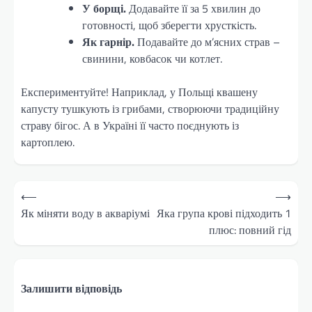
У борщі.
Додавайте її за 5 хвилин до
готовності, щоб зберегти хрусткість.
Як гарнір.
Подавайте до м’ясних страв –
свинини, ковбасок чи котлет.
Експериментуйте! Наприклад, у Польщі квашену
капусту тушкують із грибами, створюючи традиційну
страву бігос. А в Україні її часто поєднують із
картоплею.
Навігація
⟵
⟶
записів
Як міняти воду в акваріумі
Яка група крові підходить 1
плюс: повний гід
Залишити відповідь