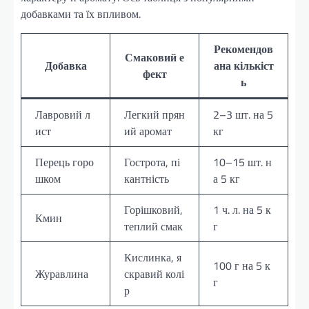
добавками та їх впливом.
Рекомендов
Смаковий е
Добавка
ана кількіст
фект
ь
Лавровий л
Легкий прян
2–3 шт. на 5
ист
ий аромат
кг
Перець горо
Гострота, пі
10–15 шт. н
шком
кантність
а 5 кг
Горішковий,
1 ч. л. на 5 к
Кмин
теплий смак
г
Кислинка, я
100 г на 5 к
Журавлина
скравий колі
г
р