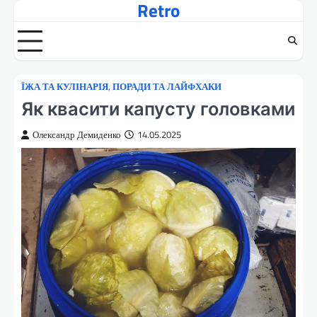
Retro
Перейти
до
вмісту
ЇЖА ТА КУЛІНАРІЯ
,
ПОРАДИ ТА ЛАЙФХАКИ
Як квасити капусту головками
Олександр Демиденко
14.05.2025