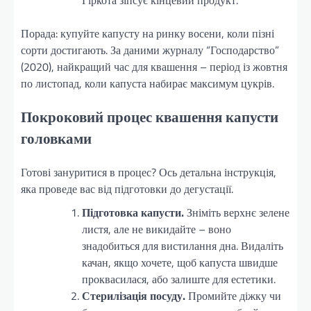
Гіркота зіпсує кінцевий продукт.
Порада: купуйте капусту на ринку восени, коли пізні
сорти достигають. За даними журналу “Господарство”
(2020), найкращий час для квашення – період із жовтня
по листопад, коли капуста набирає максимум цукрів.
Покроковий процес квашення капусти
головками
Готові зануритися в процес? Ось детальна інструкція,
яка проведе вас від підготовки до дегустації.
Підготовка капусти.
Зніміть верхнє зелене
листя, але не викидайте – воно
знадобиться для вистилання дна. Видаліть
качан, якщо хочете, щоб капуста швидше
проквасилася, або залиште для естетики.
Стерилізація посуду.
Промийте діжку чи