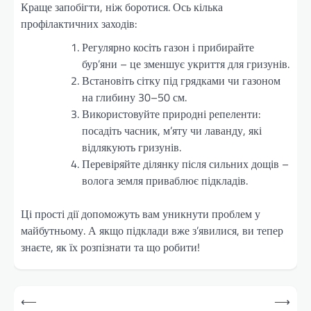
Краще запобігти, ніж боротися. Ось кілька
профілактичних заходів:
Регулярно косіть газон і прибирайте
бур’яни – це зменшує укриття для гризунів.
Встановіть сітку під грядками чи газоном
на глибину 30–50 см.
Використовуйте природні репеленти:
посадіть часник, м’яту чи лаванду, які
відлякують гризунів.
Перевіряйте ділянку після сильних дощів –
волога земля приваблює підкладів.
Ці прості дії допоможуть вам уникнути проблем у
майбутньому. А якщо підклади вже з’явилися, ви тепер
знаєте, як їх розпізнати та що робити!
Навігація
⟵
⟶