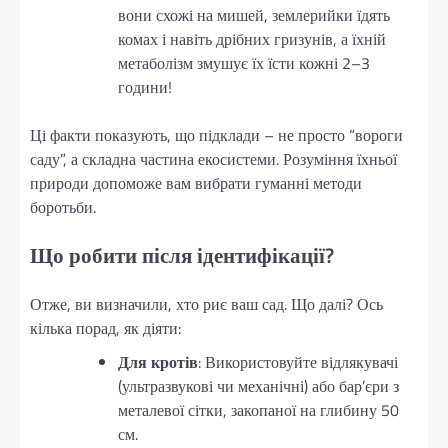
вони схожі на мишей, землерийки їдять
комах і навіть дрібних гризунів, а їхній
метаболізм змушує їх їсти кожні 2–3
години!
Ці факти показують, що підклади – не просто “вороги
саду”, а складна частина екосистеми. Розуміння їхньої
природи допоможе вам вибрати гуманні методи
боротьби.
Що робити після ідентифікації?
Отже, ви визначили, хто риє ваш сад. Що далі? Ось
кілька порад, як діяти:
Для кротів
: Використовуйте відлякувачі
(ультразвукові чи механічні) або бар’єри з
металевої сітки, закопаної на глибину 50
см.