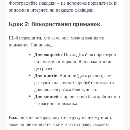
Фотографуйте знахідки – це допоможе порівняти їх із
описами в інтернеті чи показати фахівцеві.
Крок 2: Використання приманок
Щоб перевірити, хто саме риє, можна залишити
приманку. Наприклад:
Для ховрахів
: Покладіть біля нори зерно
чи шматочки моркви. Якщо їжа зникне –
це гризун.
Для кротів
: Вони не їдять рослин, але
реагують на комах. Спробуйте покласти
дощового черв’яка біля тунелю.
Для мишей
: Сир чи зерно біля дрібних нір
– класична приманка.
Важливо: не використовуйте отруту на цьому етапі,
адже ви ще не знаєте, з ким маєте справу, і можете