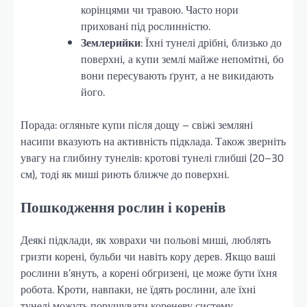
корінцями чи травою. Часто нори
приховані під рослинністю.
Землерийки
: Їхні тунелі дрібні, близько до
поверхні, а купи землі майже непомітні, бо
вони пересувають ґрунт, а не викидають
його.
Порада: огляньте купи після дощу – свіжі земляні
насипи вказують на активність підклада. Також зверніть
увагу на глибину тунелів: кротові тунелі глибші (20–30
см), тоді як миші риють ближче до поверхні.
Пошкодження рослин і коренів
Деякі підклади, як ховрахи чи польові миші, люблять
гризти корені, бульби чи навіть кору дерев. Якщо ваші
рослини в’януть, а корені обгризені, це може бути їхня
робота. Кроти, навпаки, не їдять рослини, але їхні
тунелі можуть порушувати кореневу систему,