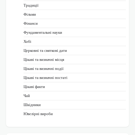
Традиції
Фільми
Фінанси
Фундаментальні науки
Хобі
Церковні та святкові дати
Цікаві та визначні місця
Цікаві та визначні події
Цікаві та визначні постаті
Цікаві факти
Чай
Шкідники
Ювелірні вироби