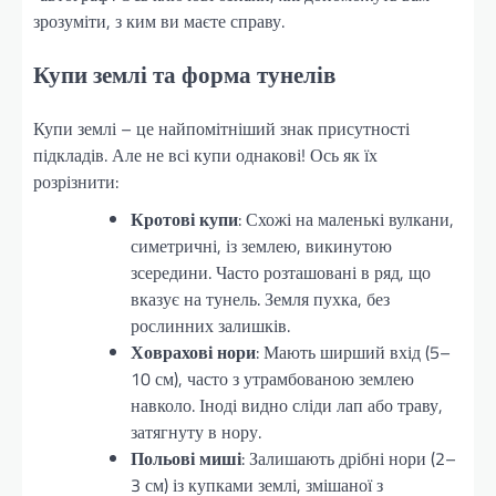
зрозуміти, з ким ви маєте справу.
Купи землі та форма тунелів
Купи землі – це найпомітніший знак присутності
підкладів. Але не всі купи однакові! Ось як їх
розрізнити:
Кротові купи
: Схожі на маленькі вулкани,
симетричні, із землею, викинутою
зсередини. Часто розташовані в ряд, що
вказує на тунель. Земля пухка, без
рослинних залишків.
Ховрахові нори
: Мають ширший вхід (5–
10 см), часто з утрамбованою землею
навколо. Іноді видно сліди лап або траву,
затягнуту в нору.
Польові миші
: Залишають дрібні нори (2–
3 см) із купками землі, змішаної з