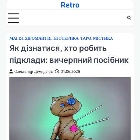
Retro
Перейти
до
вмісту
МАГІЯ, ХІРОМАНТІЯ, ЕЗОТЕРИКА, ТАРО, МІСТИКА
Як дізнатися, хто робить
підклади: вичерпний посібник
Олександр Демиденко
01.06.2025