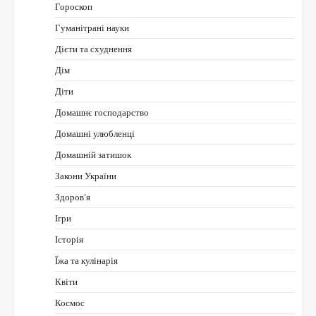
Гороскоп
Гуманітрані науки
Дієти та схуднення
Дім
Діти
Домашнє господарство
Домашні улюбленці
Домашній затишок
Закони України
Здоров'я
Ігри
Історія
Їжа та кулінарія
Квіти
Космос