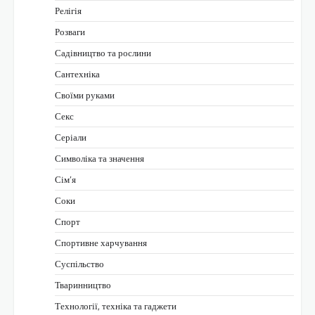
Релігія
Розваги
Садівництво та рослини
Сантехніка
Своїми руками
Секс
Серіали
Символіка та значення
Сім’я
Соки
Спорт
Спортивне харчування
Суспільство
Тваринництво
Технології, техніка та гаджети