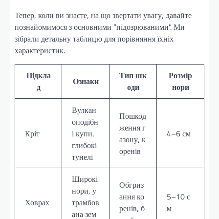
Тепер, коли ви знаєте, на що звертати увагу, давайте
познайомимося з основними “підозрюваними”. Ми
зібрали детальну таблицю для порівняння їхніх
характеристик.
Підкла
Тип шк
Розмір
Ознаки
д
оди
нори
Вулкан
Пошкод
оподібн
ження г
Кріт
і купи,
4–6 см
азону, к
глибокі
оренів
тунелі
Широкі
Обгриз
нори, у
ання ко
5–10 с
Ховрах
трамбов
ренів, б
м
ана зем