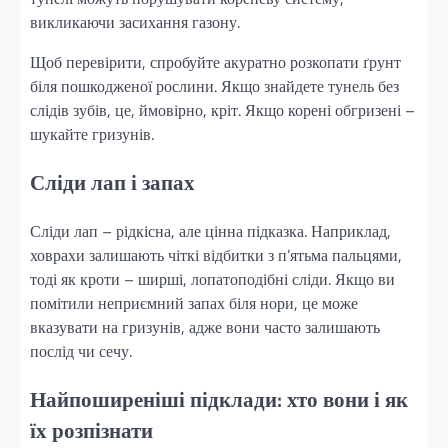
викликаючи засихання газону.
Щоб перевірити, спробуйте акуратно розкопати ґрунт
біля пошкодженої рослини. Якщо знайдете тунель без
слідів зубів, це, ймовірно, кріт. Якщо корені обгризені –
шукайте гризунів.
Сліди лап і запах
Сліди лап – рідкісна, але цінна підказка. Наприклад,
ховрахи залишають чіткі відбитки з п’ятьма пальцями,
тоді як кроти – ширші, лопатоподібні сліди. Якщо ви
помітили неприємний запах біля нори, це може
вказувати на гризунів, адже вони часто залишають
послід чи сечу.
Найпоширеніші підклади: хто вони і як
їх розпізнати