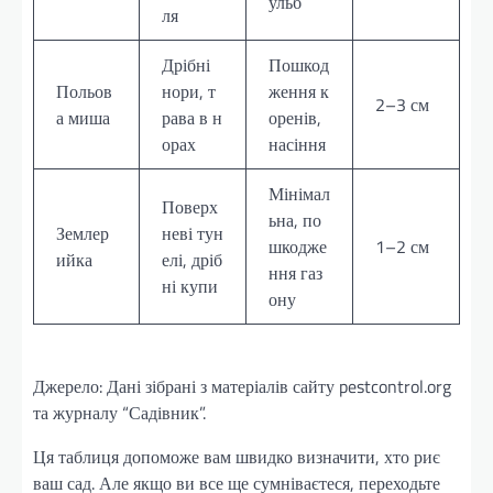
ульб
ля
Дрібні
Пошкод
Польов
нори, т
ження к
2–3 см
а миша
рава в н
оренів,
орах
насіння
Мінімал
Поверх
ьна, по
Землер
неві тун
шкодже
1–2 см
ийка
елі, дріб
ння газ
ні купи
ону
Джерело: Дані зібрані з матеріалів сайту pestcontrol.org
та журналу “Садівник”.
Ця таблиця допоможе вам швидко визначити, хто риє
ваш сад. Але якщо ви все ще сумніваєтеся, переходьте