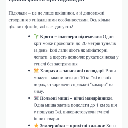
Підклади – це не лише шкідники, а й дивовижні
створіння з унікальними особливостями. Ось кілька
цікавих фактів, які вас здивують!
Кроти – інженери підземелля
: Один
кріт може прокопати до 20 метрів тунелів
за день! Їхні лапи діють як мініатюрні
лопати, а шерсть дозволяє рухатися назад у
тунелі без застрягання.
Ховрахи – запасливі господарі
: Вони
можуть накопичити до 10 кг їжі в своїх
норах, створюючи справжні “комори” на
зиму.
Польові миші – нічні мандрівники
:
Одна миша здатна подолати до 1 км за ніч
у пошуках їжі, використовуючи тунелі
інших тварин.
Землерийки – крихітні хижаки
: Хоча