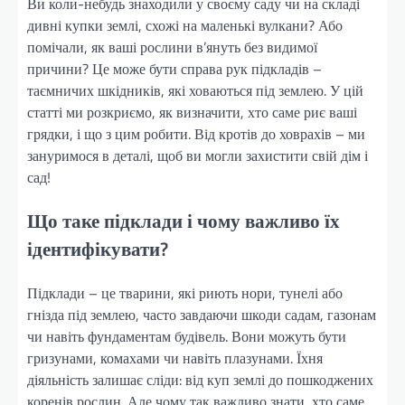
Ви коли-небудь знаходили у своєму саду чи на складі
дивні купки землі, схожі на маленькі вулкани? Або
помічали, як ваші рослини в’януть без видимої
причини? Це може бути справа рук підкладів –
таємничих шкідників, які ховаються під землею. У цій
статті ми розкриємо, як визначити, хто саме риє ваші
грядки, і що з цим робити. Від кротів до ховрахів – ми
зануримося в деталі, щоб ви могли захистити свій дім і
сад!
Що таке підклади і чому важливо їх
ідентифікувати?
Підклади – це тварини, які риють нори, тунелі або
гнізда під землею, часто завдаючи шкоди садам, газонам
чи навіть фундаментам будівель. Вони можуть бути
гризунами, комахами чи навіть плазунами. Їхня
діяльність залишає сліди: від куп землі до пошкоджених
коренів рослин. Але чому так важливо знати, хто саме