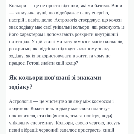
Кольори — це не просто відтінки, які ми бачимо. Вони
— як музика душі, що відображає нашу енергію,
настрій і навіть долю. Астрологія стверджує, що кожен
знак зодіаку має свої унікальні кольори, які резонують із
його характером і допомагають розкрити внутрішній
потенціал. У цій статті ми зануримося в магію кольорів,
розкриємо, які відтінки підходять кожному знаку
зодіаку, як їх використовувати в житті та чому це
працює. Готові знайти свій колір?
Як кольори пов’язані зі знаками
зодіаку?
Астрологія — це мистецтво зв’язку між космосом і
людиною. Кожен знак зодіаку має свою планету-
покровителя, стихію (вогонь, земля, повітря, вода) і
унікальну енергетику. Кольори, своєю чергою, несуть
певні вібрації: червоний запалює пристрасть, синій