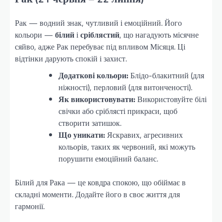
Рак — водний знак, чутливий і емоційний. Його
кольори —
білий
і
сріблястий
, що нагадують місячне
сяйво, адже Рак перебуває під впливом Місяця. Ці
відтінки дарують спокій і захист.
Додаткові кольори:
Блідо-блакитний (для
ніжності), перловий (для витонченості).
Як використовувати:
Використовуйте білі
свічки або сріблясті прикраси, щоб
створити затишок.
Що уникати:
Яскравих, агресивних
кольорів, таких як червоний, які можуть
порушити емоційний баланс.
Білий для Рака — це ковдра спокою, що обіймає в
складні моменти. Додайте його в своє життя для
гармонії.