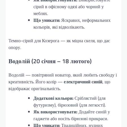
сірий в офісному одязі або чорний у
меблях.
Що уникати:
Яскравих, неформальних
кольорів, які відволікають.
Темно-сірий для Козерога — як міцна скеля, що дає
опору.
Водолій (20 січня – 18 лютого)
Водолій — повітряний новатор, який любить свободу і
креативність. Його колір —
електричний синій
, що
відображає оригінальність.
Додаткові кольори:
Сріблястий (для
футуризму), бірюзовий (для легкості).
Як використовувати:
Додайте синій у
гаджети або носіть бірюзові прикраси.
Що уникати:
Традиційних, нудних