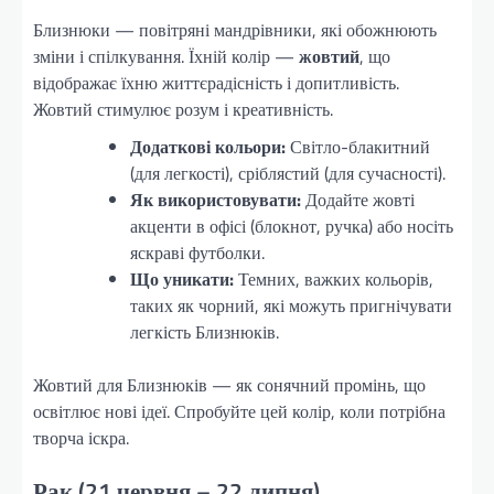
Близнюки — повітряні мандрівники, які обожнюють
зміни і спілкування. Їхній колір —
жовтий
, що
відображає їхню життєрадісність і допитливість.
Жовтий стимулює розум і креативність.
Додаткові кольори:
Світло-блакитний
(для легкості), сріблястий (для сучасності).
Як використовувати:
Додайте жовті
акценти в офісі (блокнот, ручка) або носіть
яскраві футболки.
Що уникати:
Темних, важких кольорів,
таких як чорний, які можуть пригнічувати
легкість Близнюків.
Жовтий для Близнюків — як сонячний промінь, що
освітлює нові ідеї. Спробуйте цей колір, коли потрібна
творча іскра.
Рак (21 червня – 22 липня)