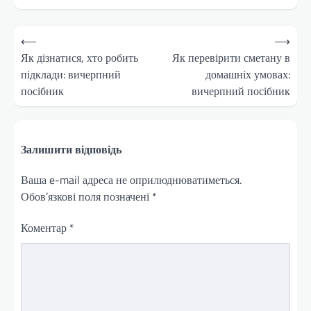
Навігація
⟵
⟶
записів
Як дізнатися, хто робить
Як перевірити сметану в
підклади: вичерпний
домашніх умовах:
посібник
вичерпний посібник
Залишити відповідь
Ваша e-mail адреса не оприлюднюватиметься.
Обов’язкові поля позначені
*
Коментар
*