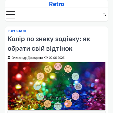
Retro
Перейти
до
вмісту
ГОРОСКОП
Колір по знаку зодіаку: як
обрати свій відтінок
Олександр Демиденко
02.06.2025