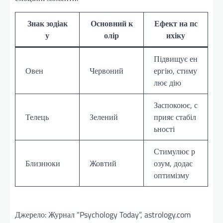
Знак зодіак
Основний к
Ефект на пс
у
олір
ихіку
Підвищує ен
Овен
Червоний
ергію, стиму
лює дію
Заспокоює, с
Телець
Зелений
прияє стабіл
ьності
Стимулює р
Близнюки
Жовтий
озум, додає
оптимізму
Джерело: Журнал “Psychology Today”, astrology.com