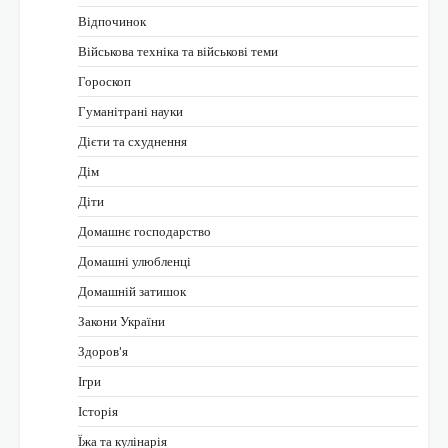
Відпочинок
Військова техніка та військові теми
Гороскоп
Гуманітрані науки
Дієти та схуднення
Дім
Діти
Домашнє господарство
Домашні улюбленці
Домашній затишок
Закони України
Здоров'я
Ігри
Історія
Їжа та кулінарія