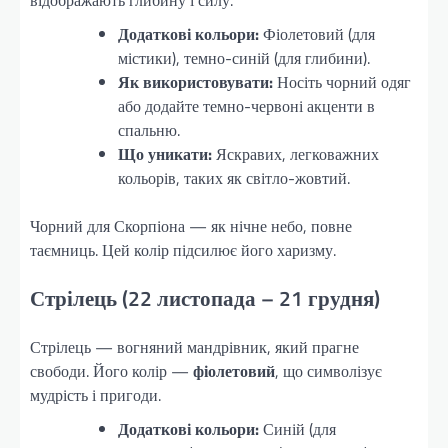
відображають глибину і силу.
Додаткові кольори:
Фіолетовий (для
містики), темно-синій (для глибини).
Як використовувати:
Носіть чорний одяг
або додайте темно-червоні акценти в
спальню.
Що уникати:
Яскравих, легковажних
кольорів, таких як світло-жовтий.
Чорний для Скорпіона — як нічне небо, повне
таємниць. Цей колір підсилює його харизму.
Стрілець (22 листопада – 21 грудня)
Стрілець — вогняний мандрівник, який прагне
свободи. Його колір —
фіолетовий
, що символізує
мудрість і пригоди.
Додаткові кольори:
Синій (для