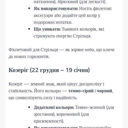
натхнення), бірюзовий (для легкості).
Як використовувати:
Носіть фіолетові
аксесуари або додайте цей колір у
подорожні нотатки.
Що уникати:
Тьмяних кольорів, які
стримують енергію Стрільця.
Фіолетовий для Стрільця — як зоряне небо, що кличе
до нових горизонтів.
Козеріг (22 грудня – 19 січня)
Козеріг — земний знак, який цінує дисципліну і
стабільність. Його кольори —
темно-сірий
і
чорний
,
що символізують силу і надійність.
Додаткові кольори:
Темно-зелений (для
зростання), коричневий (для
приземленості).
Як використовувати:
Використовуйте