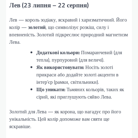
Лев (23 липня – 22 серпня)
Лев — король зодіаку, яскравий і харизматичний. Його
колір —
золотий
, що символізує розкіш, силу і
впевненість. Золотий підкреслює природний магнетизм
Лева.
Додаткові кольори:
Помаранчевий (для
тепла), пурпуровий (для величі).
Як використовувати:
Носіть золоті
прикраси або додайте золоті акценти в
інтер’єр (рамки, світильники).
Що уникати:
Тьмяних кольорів, таких як
сірий, які приглушують сяйво Лева.
Золотий для Лева — як корона, що нагадує про його
унікальність. Цей колір допоможе вам сяяти ще
яскравіше.