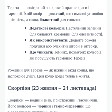
Терези — повітряний знак, який прагне краси і
гармонії. Їхній колір —
рожевий
, що символізує любов
і ніжність, а також
блакитний
для спокою.
Додаткові кольори:
Пастельний зелений
(для балансу), кремовий (для елегантності).
Як використовувати:
Додайте рожеві
подушки або блакитні штори в інтер’єр.
Що уникати:
Темних, похмурих кольорів,
які порушують гармонію Терезів.
Рожевий для Терезів — як ніжний захід сонця, що
заспокоює душу. Цей колір додає тепла в життя.
Скорпіон (23 жовтня – 21 листопада)
Скорпіон — водний знак, пристрасний і таємничий.
Його кольори —
чорний
і
темно-червоний
, що