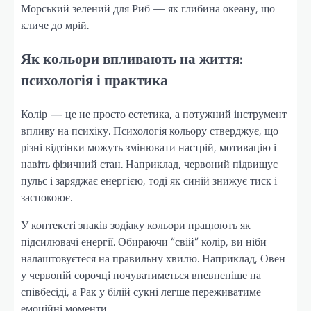
Морський зелений для Риб — як глибина океану, що
кличе до мрій.
Як кольори впливають на життя:
психологія і практика
Колір — це не просто естетика, а потужний інструмент
впливу на психіку. Психологія кольору стверджує, що
різні відтінки можуть змінювати настрій, мотивацію і
навіть фізичний стан. Наприклад, червоний підвищує
пульс і заряджає енергією, тоді як синій знижує тиск і
заспокоює.
У контексті знаків зодіаку кольори працюють як
підсилювачі енергії. Обираючи “свій” колір, ви ніби
налаштовуєтеся на правильну хвилю. Наприклад, Овен
у червоній сорочці почуватиметься впевненіше на
співбесіді, а Рак у білій сукні легше переживатиме
емоційні моменти.