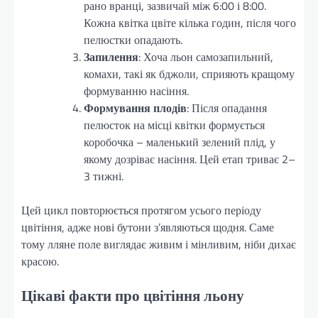
рано вранці, зазвичай між 6:00 і 8:00.
Кожна квітка цвіте кілька годин, після чого
пелюстки опадають.
Запилення
: Хоча льон самозапильний,
комахи, такі як бджоли, сприяють кращому
формуванню насіння.
Формування плодів
: Після опадання
пелюсток на місці квітки формується
коробочка – маленький зелений плід, у
якому дозріває насіння. Цей етап триває 2–
3 тижні.
Цей цикл повторюється протягом усього періоду
цвітіння, адже нові бутони з’являються щодня. Саме
тому лляне поле виглядає живим і мінливим, ніби дихає
красою.
Цікаві факти про цвітіння льону