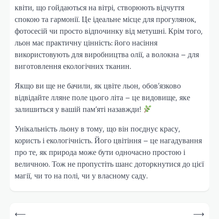
квіти, що гойдаються на вітрі, створюють відчуття
спокою та гармонії. Це ідеальне місце для прогулянок,
фотосесій чи просто відпочинку від метушні. Крім того,
льон має практичну цінність: його насіння
використовують для виробництва олії, а волокна – для
виготовлення екологічних тканин.
Якщо ви ще не бачили, як цвіте льон, обов’язково
відвідайте лляне поле цього літа – це видовище, яке
залишиться у вашій пам’яті назавжди!
Унікальність льону в тому, що він поєднує красу,
користь і екологічність. Його цвітіння – це нагадування
про те, як природа може бути одночасно простою і
величною. Тож не пропустіть шанс доторкнутися до цієї
магії, чи то на полі, чи у власному саду.
Навігація
⟵
⟶