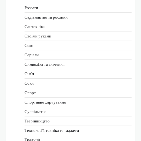
Розваги
Садівництво та рослини
Сантехніка
Своїми руками
Секс
Серіали
Символіка та значення
Сім’я
Соки
Спорт
Спортивне харчування
Суспільство
Тваринництво
Технології, техніка та гаджети
Традиції