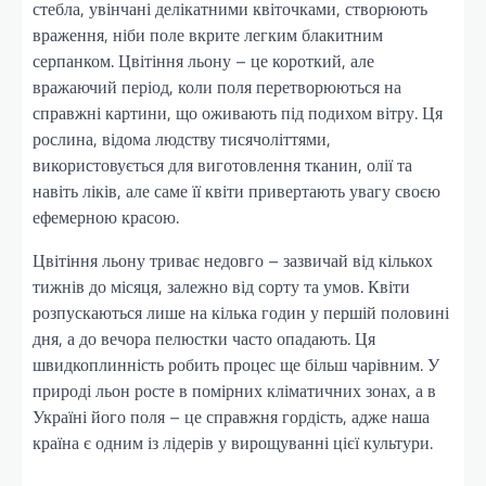
стебла, увінчані делікатними квіточками, створюють
враження, ніби поле вкрите легким блакитним
серпанком. Цвітіння льону – це короткий, але
вражаючий період, коли поля перетворюються на
справжні картини, що оживають під подихом вітру. Ця
рослина, відома людству тисячоліттями,
використовується для виготовлення тканин, олії та
навіть ліків, але саме її квіти привертають увагу своєю
ефемерною красою.
Цвітіння льону триває недовго – зазвичай від кількох
тижнів до місяця, залежно від сорту та умов. Квіти
розпускаються лише на кілька годин у першій половині
дня, а до вечора пелюстки часто опадають. Ця
швидкоплинність робить процес ще більш чарівним. У
природі льон росте в помірних кліматичних зонах, а в
Україні його поля – це справжня гордість, адже наша
країна є одним із лідерів у вирощуванні цієї культури.