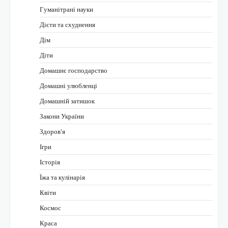
Гуманітрані науки
Дієти та схуднення
Дім
Діти
Домашнє господарство
Домашні улюбленці
Домашній затишок
Закони України
Здоров'я
Ігри
Історія
Їжа та кулінарія
Квіти
Космос
Краса