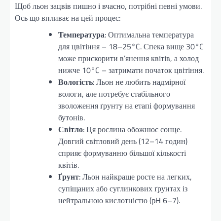
Щоб льон зацвів пишно і вчасно, потрібні певні умови.
Ось що впливає на цей процес:
Температура
: Оптимальна температура
для цвітіння – 18–25°C. Спека вище 30°C
може прискорити в’янення квітів, а холод
нижче 10°C – затримати початок цвітіння.
Вологість
: Льон не любить надмірної
вологи, але потребує стабільного
зволоження ґрунту на етапі формування
бутонів.
Світло
: Ця рослина обожнює сонце.
Довгий світловий день (12–14 годин)
сприяє формуванню більшої кількості
квітів.
Ґрунт
: Льон найкраще росте на легких,
супіщаних або суглинкових ґрунтах із
нейтральною кислотністю (pH 6–7).