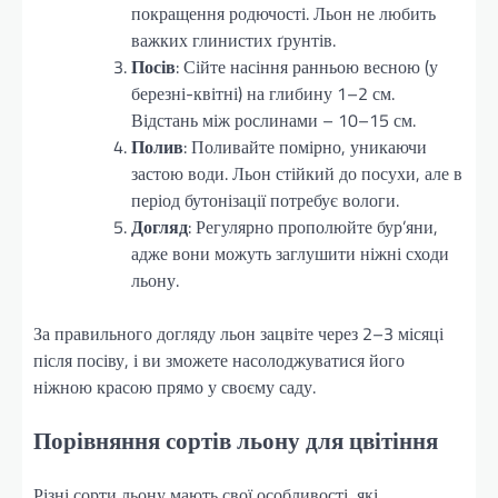
покращення родючості. Льон не любить
важких глинистих ґрунтів.
Посів
: Сійте насіння ранньою весною (у
березні-квітні) на глибину 1–2 см.
Відстань між рослинами – 10–15 см.
Полив
: Поливайте помірно, уникаючи
застою води. Льон стійкий до посухи, але в
період бутонізації потребує вологи.
Догляд
: Регулярно прополюйте бур’яни,
адже вони можуть заглушити ніжні сходи
льону.
За правильного догляду льон зацвіте через 2–3 місяці
після посіву, і ви зможете насолоджуватися його
ніжною красою прямо у своєму саду.
Порівняння сортів льону для цвітіння
Різні сорти льону мають свої особливості, які