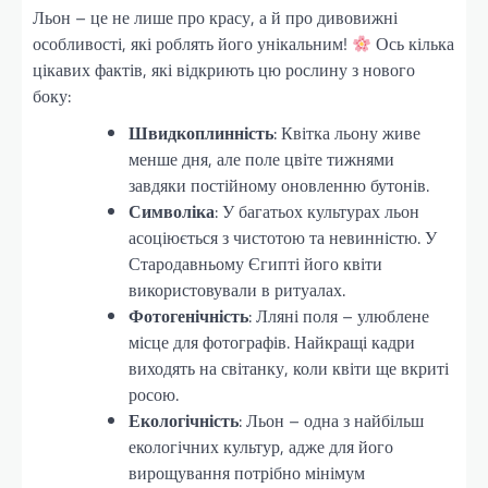
Льон – це не лише про красу, а й про дивовижні
особливості, які роблять його унікальним!
Ось кілька
цікавих фактів, які відкриють цю рослину з нового
боку:
Швидкоплинність
: Квітка льону живе
менше дня, але поле цвіте тижнями
завдяки постійному оновленню бутонів.
Символіка
: У багатьох культурах льон
асоціюється з чистотою та невинністю. У
Стародавньому Єгипті його квіти
використовували в ритуалах.
Фотогенічність
: Лляні поля – улюблене
місце для фотографів. Найкращі кадри
виходять на світанку, коли квіти ще вкриті
росою.
Екологічність
: Льон – одна з найбільш
екологічних культур, адже для його
вирощування потрібно мінімум