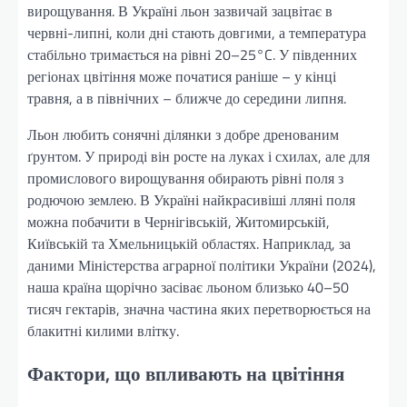
вирощування. В Україні льон зазвичай зацвітає в
червні-липні, коли дні стають довгими, а температура
стабільно тримається на рівні 20–25°C. У південних
регіонах цвітіння може початися раніше – у кінці
травня, а в північних – ближче до середини липня.
Льон любить сонячні ділянки з добре дренованим
ґрунтом. У природі він росте на луках і схилах, але для
промислового вирощування обирають рівні поля з
родючою землею. В Україні найкрасивіші лляні поля
можна побачити в Чернігівській, Житомирській,
Київській та Хмельницькій областях. Наприклад, за
даними Міністерства аграрної політики України (2024),
наша країна щорічно засіває льоном близько 40–50
тисяч гектарів, значна частина яких перетворюється на
блакитні килими влітку.
Фактори, що впливають на цвітіння