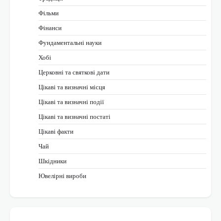
Фільми
Фінанси
Фундаментальні науки
Хобі
Церковні та святкові дати
Цікаві та визначні місця
Цікаві та визначні події
Цікаві та визначні постаті
Цікаві факти
Чай
Шкідники
Ювелірні вироби