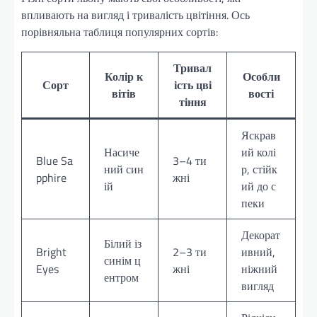
впливають на вигляд і тривалість цвітіння. Ось
порівняльна таблиця популярних сортів:
Тривал
Колір к
Особли
Сорт
ість цві
вітів
вості
тіння
Яскрав
Насиче
ий колі
Blue Sa
3–4 ти
ний син
р, стійк
pphire
жні
ій
ий до с
пеки
Декорат
Білий із
Bright
2–3 ти
ивний,
синім ц
Eyes
жні
ніжний
ентром
вигляд