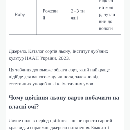
Рідкісн
ий колі
Рожеви
2–3 ти
Ruby
р, чутли
й
жні
вий до
вологи
Джерело: Каталог сортів льону, Інститут луб’яних
культур НААН України, 2023.
Ця таблиця допоможе обрати сорт, який найкраще
підійде для вашого саду чи поля, залежно від
естетичних уподобань і кліматичних умов.
Чому цвітіння льону варто побачити на
власні очі?
Лляне поле в період цвітіння – це не просто гарний
краєвид, а справжнє джерело натхнення. Блакитні