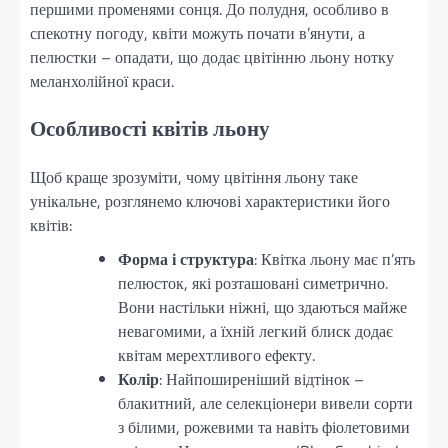
першими променями сонця. До полудня, особливо в
спекотну погоду, квіти можуть почати в’янути, а
пелюстки – опадати, що додає цвітінню льону нотку
меланхолійної краси.
Особливості квітів льону
Щоб краще зрозуміти, чому цвітіння льону таке
унікальне, розглянемо ключові характеристики його
квітів:
Форма і структура
: Квітка льону має п’ять
пелюсток, які розташовані симетрично.
Вони настільки ніжні, що здаються майже
невагомими, а їхній легкий блиск додає
квітам мерехтливого ефекту.
Колір
: Найпоширеніший відтінок –
блакитний, але селекціонери вивели сорти
з білими, рожевими та навіть фіолетовими