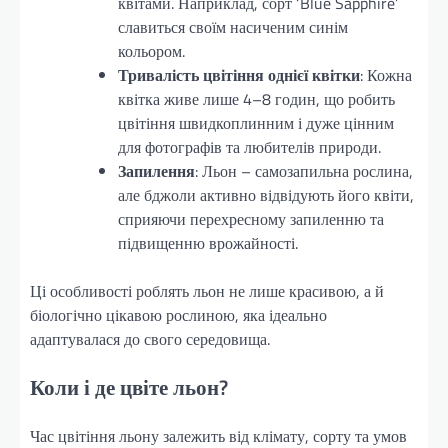
квітами. Наприклад, сорт ‘Blue Sapphire’
славиться своїм насиченим синім
кольором.
Тривалість цвітіння однієї квітки
: Кожна
квітка живе лише 4–8 годин, що робить
цвітіння швидкоплинним і дуже цінним
для фотографів та любителів природи.
Запилення
: Льон – самозапильна рослина,
але бджоли активно відвідують його квіти,
сприяючи перехресному запиленню та
підвищенню врожайності.
Ці особливості роблять льон не лише красивою, а й
біологічно цікавою рослиною, яка ідеально
адаптувалася до свого середовища.
Коли і де цвіте льон?
Час цвітіння льону залежить від клімату, сорту та умов