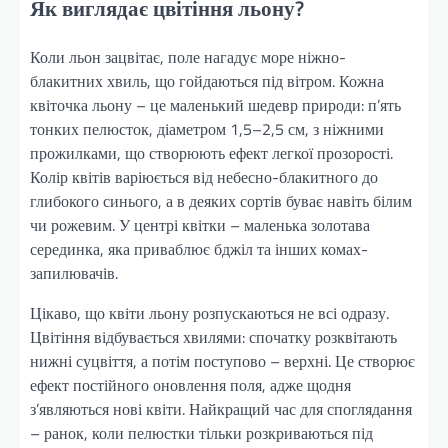
Як виглядає цвітіння льону?
Коли льон зацвітає, поле нагадує море ніжно-
блакитних хвиль, що гойдаються під вітром. Кожна
квіточка льону – це маленький шедевр природи: п’ять
тонких пелюсток, діаметром 1,5–2,5 см, з ніжними
прожилками, що створюють ефект легкої прозорості.
Колір квітів варіюється від небесно-блакитного до
глибокого синього, а в деяких сортів буває навіть білим
чи рожевим. У центрі квітки – маленька золотава
серединка, яка приваблює бджіл та інших комах-
запилювачів.
Цікаво, що квіти льону розпускаються не всі одразу.
Цвітіння відбувається хвилями: спочатку розквітають
нижні суцвіття, а потім поступово – верхні. Це створює
ефект постійного оновлення поля, адже щодня
з’являються нові квіти. Найкращий час для споглядання
– ранок, коли пелюстки тільки розкриваються під