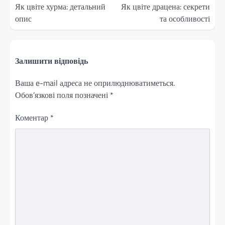
записів
Як цвіте хурма: детальний
Як цвіте драцена: секрети
опис
та особливості
Залишити відповідь
Ваша e-mail адреса не оприлюднюватиметься.
Обов’язкові поля позначені
*
Коментар
*