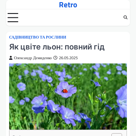
Retro
Перейти
до
вмісту
САДІВНИЦТВО ТА РОСЛИНИ
Як цвіте льон: повний гід
Олександр Демиденко
26.05.2025