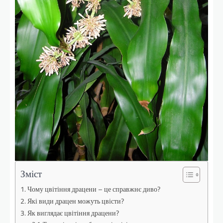
Зміст
Чому цвітіння драцени – це справжнє диво?
Які види драцен можуть цвісти?
Як виглядає цвітіння драцени?