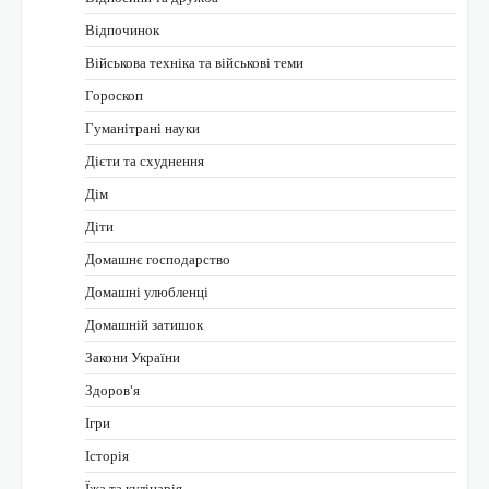
Відпочинок
Військова техніка та військові теми
Гороскоп
Гуманітрані науки
Дієти та схуднення
Дім
Діти
Домашнє господарство
Домашні улюбленці
Домашній затишок
Закони України
Здоров'я
Ігри
Історія
Їжа та кулінарія