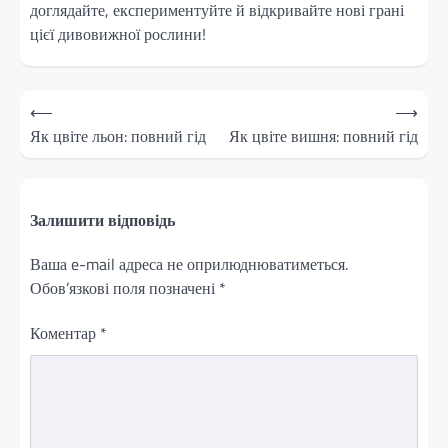
доглядайте, експериментуйте й відкривайте нові грані
цієї дивовижної рослини!
Навігація
⟵
⟶
записів
Як цвіте льон: повний гід
Як цвіте вишня: повний гід
Залишити відповідь
Ваша e-mail адреса не оприлюднюватиметься.
Обов’язкові поля позначені
*
Коментар
*