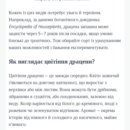
Кожен із цих видів потребує уваги й терпіння.
Наприклад, за даними ботанічного довідника
Encyclopedia of Houseplants
, драцена запашна може
зацвісти через 5–7 років після посадки, якщо умови
близькі до тропічних. Тож обирайте сорт із урахуванням
ваших можливостей і бажання експериментувати.
Як виглядає цвітіння драцени?
Цвітіння драцени – це завжди сюрприз. Квіти зазвичай
з’являються на довгому квітконосі, що виростає з
верхівки або між листям. Вони можуть бути дрібними,
зібраними в суцвіття, або поодинокими, залежно від
виду. Колір варіюється від білого до кремового, іноді з
рожевим чи зеленуватим відтінком. Аромат – окрема
історія: від ніжного й солодкого до насиченого, майже
п’янкого.