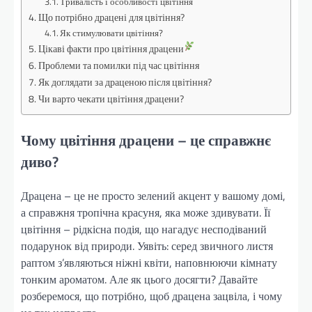
Тривалість і особливості цвітіння
Що потрібно драцені для цвітіння?
Як стимулювати цвітіння?
Цікаві факти про цвітіння драцени
Проблеми та помилки під час цвітіння
Як доглядати за драценою після цвітіння?
Чи варто чекати цвітіння драцени?
Чому цвітіння драцени – це справжнє
диво?
Драцена – це не просто зелений акцент у вашому домі,
а справжня тропічна красуня, яка може здивувати. Її
цвітіння – рідкісна подія, що нагадує несподіваний
подарунок від природи. Уявіть: серед звичного листя
раптом з’являються ніжні квіти, наповнюючи кімнату
тонким ароматом. Але як цього досягти? Давайте
розберемося, що потрібно, щоб драцена зацвіла, і чому