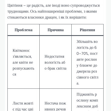
Цвітіння – це радість, але іноді воно супроводжується
труднощами. Ось найпоширеніші проблеми, з якими
стикаються власники драцен, і як їх вирішити:
Проблема
Причина
Рішення
Збільшіть во
логість до 6
Квітконос
0–70%, пост
з’являється,
Недостатня
авте рослин
але квіти не
вологість аб
у ближче до
розпускають
о брак світла
джерела роз
ся
сіяного світл
а.
Підживіть р
ослину комп
Листя жовті
Нестача пож
лексним доб
є під час цві
ивних речов