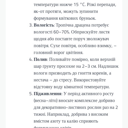
температури нижче 15 °C. Різкі перепади,
як-от протяги, можуть зупинити
формування квіткових бруньок.
Вологість
: Тропічна драцена потребує
вологості 60–70%. Обприскуйте листя
щодня або поставте поруч зволожувач
повітря. Сухе повітря, особливо взимку, –
головний ворог цвітіння.
Полив
: Поливайте помірно, коли верхній
шар ґрунту просохне на 2–3 см. Надлишок
вологи призводить до гниття коренів, а
нестача – до стресу. Використовуйте
відстояну воду кімнатної температури.
Підживлення
: У період активного росту
(весна–літо) вносьте комплексне добриво
для декоративно-листяних рослин раз на 2
тижні. Наприклад, добрива з високим
вмістом азоту та калію сприяють
формуванню квітів.