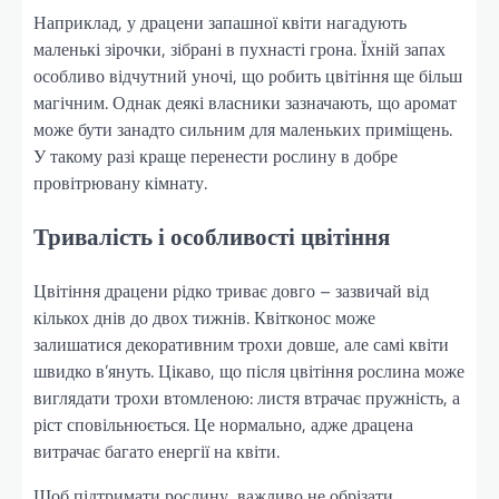
Наприклад, у драцени запашної квіти нагадують
маленькі зірочки, зібрані в пухнасті грона. Їхній запах
особливо відчутний уночі, що робить цвітіння ще більш
магічним. Однак деякі власники зазначають, що аромат
може бути занадто сильним для маленьких приміщень.
У такому разі краще перенести рослину в добре
провітрювану кімнату.
Тривалість і особливості цвітіння
Цвітіння драцени рідко триває довго – зазвичай від
кількох днів до двох тижнів. Квітконос може
залишатися декоративним трохи довше, але самі квіти
швидко в’януть. Цікаво, що після цвітіння рослина може
виглядати трохи втомленою: листя втрачає пружність, а
ріст сповільнюється. Це нормально, адже драцена
витрачає багато енергії на квіти.
Щоб підтримати рослину, важливо не обрізати