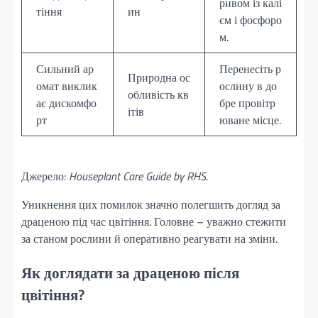
ривом із калі
тіння
ин
єм і фосфоро
м.
Сильний ар
Перенесіть р
Природна ос
омат виклик
ослину в до
обливість кв
ає дискомфо
бре провітр
ітів
рт
юване місце.
Джерело:
Houseplant Care Guide by RHS
.
Уникнення цих помилок значно полегшить догляд за
драценою під час цвітіння. Головне – уважно стежити
за станом рослини й оперативно реагувати на зміни.
Як доглядати за драценою після
цвітіння?