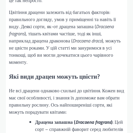
це так непросто.
Цвітіння драцени залежить від багатьох факторів:
правильного догляду, умов у приміщенні та навіть її
виду. Деякі сорти, як-от драцена запашна (
Dracaena
fragrans
), тішать квітами частіше, тоді як інші,
наприклад драцена драконова (
Dracaena draco
), можуть
не цвісти роками. У цій статті ми зануримося в усі
тонкощі, щоб ви могли дочекатися цього чарівного
моменту.
Які види драцен можуть цвісти?
Не всі драцени однаково схильні до цвітіння. Кожен вид
має свої особливості, і знання їх допоможе вам обрати
правильну рослину. Ось найпоширеніші сорти, які
можуть порадувати квітами:
Драцена запашна (
Dracaena fragrans
)
: Цей
сорт – справжній фаворит серед любителів