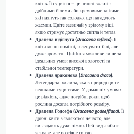
квітів. Її суцвіття – це пишні волоті з
дрібними білими або кремовими квітами,
які пахнуть так солодко, що нагадують
жасмин. Цвіте зазвичай у зрілому віці,
якщо отримує достатньо світла й тепла.
Драцена відігнута (
Dracaena reflexa
)
: Її
квіти менш помітні, зеленувато-білі, але
дуже ароматні. Цвітіння можливе лише за
ідеальних умов: високої вологості та
стабільної температури.
Драцена драконова (
Dracaena draco
)
:
Легендарна рослина, яка в природі цвіте
великими суцвіттями. У домашніх умовах
це рідкість, адже потрібні роки, щоб
рослина досягла потрібного розміру.
Драцена Годсефа (
Dracaena godseffiana
)
: Її
дрібні квіти з’являються нечасто, але
виглядають дуже ніжно. Цей вид любить
яскраве, але розсіяне світло.