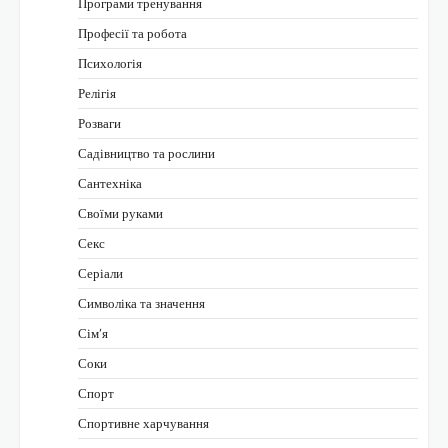
Програми тренування
Професії та робота
Психологія
Релігія
Розваги
Садівництво та рослини
Сантехніка
Своїми руками
Секс
Серіали
Символіка та значення
Сім’я
Соки
Спорт
Спортивне харчування