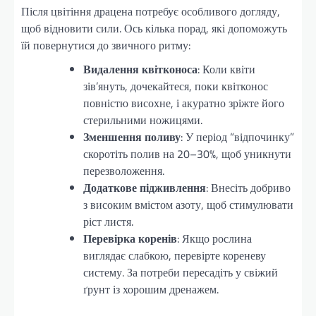
Після цвітіння драцена потребує особливого догляду,
щоб відновити сили. Ось кілька порад, які допоможуть
їй повернутися до звичного ритму:
Видалення квітконоса
: Коли квіти
зів’януть, дочекайтеся, поки квітконос
повністю висохне, і акуратно зріжте його
стерильними ножицями.
Зменшення поливу
: У період “відпочинку”
скоротіть полив на 20–30%, щоб уникнути
перезволоження.
Додаткове підживлення
: Внесіть добриво
з високим вмістом азоту, щоб стимулювати
ріст листя.
Перевірка коренів
: Якщо рослина
виглядає слабкою, перевірте кореневу
систему. За потреби пересадіть у свіжий
ґрунт із хорошим дренажем.