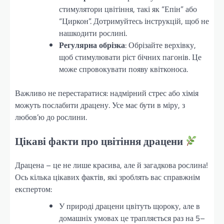
стимулятори цвітіння, такі як “Епін” або
“Циркон”. Дотримуйтесь інструкцій, щоб не
нашкодити рослині.
Регулярна обрізка
: Обрізайте верхівку,
щоб стимулювати ріст бічних пагонів. Це
може спровокувати появу квітконоса.
Важливо не перестаратися: надмірний стрес або хімія
можуть послабити драцену. Усе має бути в міру, з
любов’ю до рослини.
Цікаві факти про цвітіння драцени
Драцена – це не лише красива, але й загадкова рослина!
Ось кілька цікавих фактів, які зроблять вас справжнім
експертом:
У природі драцени цвітуть щороку, але в
домашніх умовах це трапляється раз на 5–