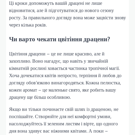
Ці кроки допоможуть вашій драцені не лише
відновитися, але й підготуватися до нового сезону
росту. За правильного догляду вона може зацвісти знову
через кілька років.
Чи варто чекати цвітіння драцени?
Цвітіння драцени – це не лише красиво, але й
захопливо. Воно нагадує, що навіть у звичайній
кімнатній рослині ховається частинка тропічної магії.
Хоча дочекатися квітів непросто, терпіння й любов до
догляду обов’язково винагородяться. Кожна пелюстка,
кожен аромат – це маленьке свято, яке робить вашу
драцену ще більш особливою.
Якщо ви тільки починаєте свій шлях із драценою, не
поспішайте. Створюйте для неї комфортні умови,
насолоджуйтесь її зеленим листям і вірте, що одного
дня вона здивує вас ніжними квітами. А поки –