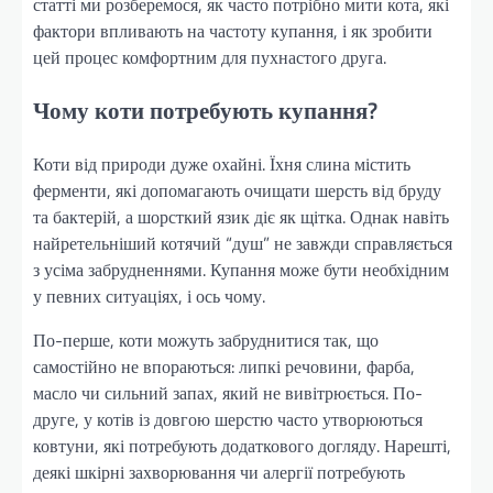
статті ми розберемося, як часто потрібно мити кота, які
фактори впливають на частоту купання, і як зробити
цей процес комфортним для пухнастого друга.
Чому коти потребують купання?
Коти від природи дуже охайні. Їхня слина містить
ферменти, які допомагають очищати шерсть від бруду
та бактерій, а шорсткий язик діє як щітка. Однак навіть
найретельніший котячий “душ” не завжди справляється
з усіма забрудненнями. Купання може бути необхідним
у певних ситуаціях, і ось чому.
По-перше, коти можуть забруднитися так, що
самостійно не впораються: липкі речовини, фарба,
масло чи сильний запах, який не вивітрюється. По-
друге, у котів із довгою шерстю часто утворюються
ковтуни, які потребують додаткового догляду. Нарешті,
деякі шкірні захворювання чи алергії потребують