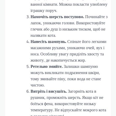
ванної кімнати. Можна покласти улюблену
іграшку поруч.
Намочіть шерсть поступово.
Починайте з
лапок, уникаючи голови. Використовуйте
глечик або душ із низьким тиском, щоб не
налякати кота.
Нанесіть шампунь.
Спіньте його легкими
масажними рухами, уникаючи очей, вух і
носа. Особливу увагу приділіть хвосту та
животу, де накопичується жир.
Ретельно змийте.
Залишки шампуню
можуть викликати подразнення шкіри,
тому змивайте піну, поки вода не стане
чистою.
Витріть і висушіть.
Загорніть кота в
рушник, промокніть шерсть. Якщо кіт не
боїться фена, використовуйте низьку
температуру. Не відпускайте мокрого кота
в холодну кімнату!