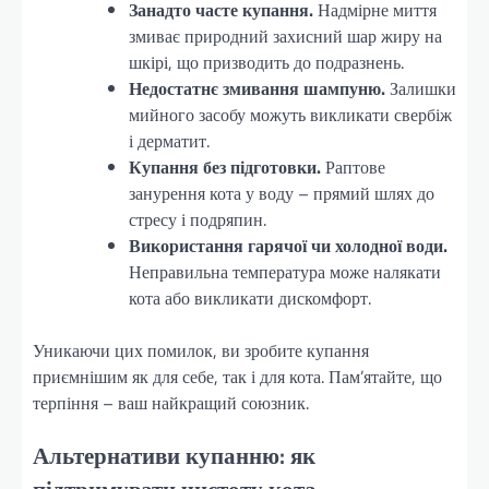
Занадто часте купання.
Надмірне миття
змиває природний захисний шар жиру на
шкірі, що призводить до подразнень.
Недостатнє змивання шампуню.
Залишки
мийного засобу можуть викликати свербіж
і дерматит.
Купання без підготовки.
Раптове
занурення кота у воду – прямий шлях до
стресу і подряпин.
Використання гарячої чи холодної води.
Неправильна температура може налякати
кота або викликати дискомфорт.
Уникаючи цих помилок, ви зробите купання
приємнішим як для себе, так і для кота. Пам’ятайте, що
терпіння – ваш найкращий союзник.
Альтернативи купанню: як
підтримувати чистоту кота