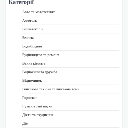
Категорії
Авто та мототехніка
Алкоголь
Без категорії
Безпека
Бодибілдинг
Будівництво та ремонт
Ванна кімната
Відносини та дружба
Відпочинок
Військова техніка та військові теми
Гороскоп
Гуманітрані науки
Дієти та схуднення
Дім