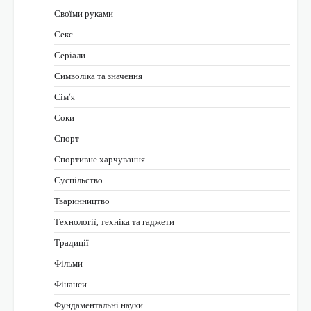
Своїми руками
Секс
Серіали
Символіка та значення
Сім’я
Соки
Спорт
Спортивне харчування
Суспільство
Тваринництво
Технології, техніка та гаджети
Традиції
Фільми
Фінанси
Фундаментальні науки