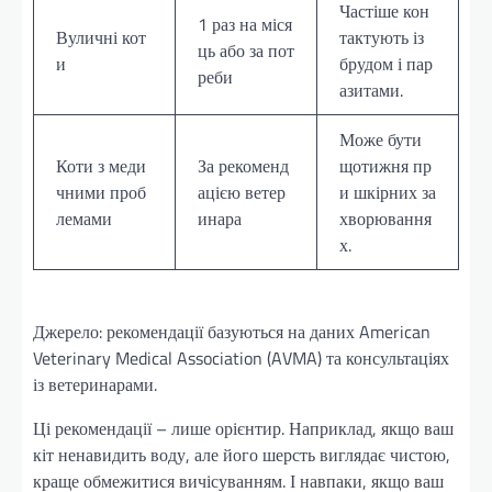
Частіше кон
1 раз на міся
Вуличні кот
тактують із
ць або за пот
и
брудом і пар
реби
азитами.
Може бути
Коти з меди
За рекоменд
щотижня пр
чними проб
ацією ветер
и шкірних за
лемами
инара
хворювання
х.
Джерело: рекомендації базуються на даних American
Veterinary Medical Association (AVMA) та консультаціях
із ветеринарами.
Ці рекомендації – лише орієнтир. Наприклад, якщо ваш
кіт ненавидить воду, але його шерсть виглядає чистою,
краще обмежитися вичісуванням. І навпаки, якщо ваш