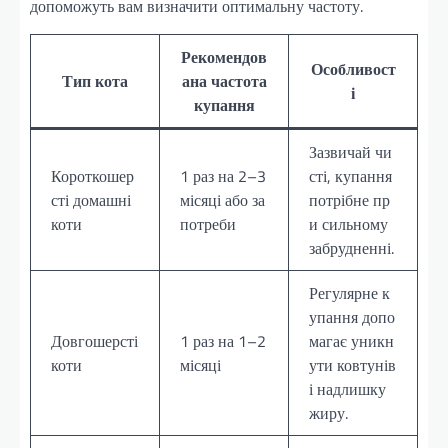
допоможуть вам визначити оптимальну частоту.
Рекомендов
Особливост
Тип кота
ана частота
і
купання
Зазвичай чи
Короткошер
1 раз на 2–3
сті, купання
сті домашні
місяці або за
потрібне пр
коти
потреби
и сильному
забрудненні.
Регулярне к
упання допо
Довгошерсті
1 раз на 1–2
магає уникн
коти
місяці
ути ковтунів
і надлишку
жиру.