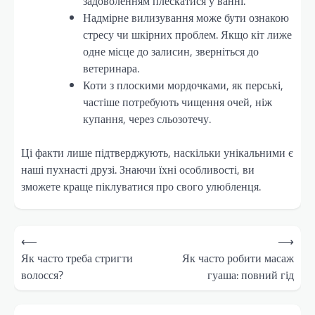
задоволенням плескатися у ванні.
Надмірне вилизування може бути ознакою
стресу чи шкірних проблем. Якщо кіт лиже
одне місце до залисин, зверніться до
ветеринара.
Коти з плоскими мордочками, як перські,
частіше потребують чищення очей, ніж
купання, через сльозотечу.
Ці факти лише підтверджують, наскільки унікальними є
наші пухнасті друзі. Знаючи їхні особливості, ви
зможете краще піклуватися про свого улюбленця.
Навігація
⟵
⟶
записів
Як часто треба стригти
Як часто робити масаж
волосся?
гуаша: повний гід