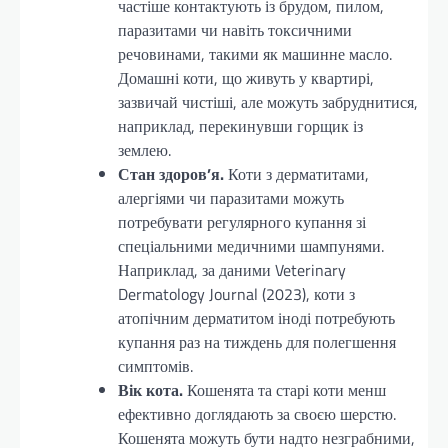
частіше контактують із брудом, пилом,
паразитами чи навіть токсичними
речовинами, такими як машинне масло.
Домашні коти, що живуть у квартирі,
зазвичай чистіші, але можуть забруднитися,
наприклад, перекинувши горщик із
землею.
Стан здоров’я.
Коти з дерматитами,
алергіями чи паразитами можуть
потребувати регулярного купання зі
спеціальними медичними шампунями.
Наприклад, за даними Veterinary
Dermatology Journal (2023), коти з
атопічним дерматитом іноді потребують
купання раз на тиждень для полегшення
симптомів.
Вік кота.
Кошенята та старі коти менш
ефективно доглядають за своєю шерстю.
Кошенята можуть бути надто незграбними,