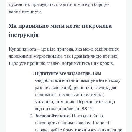
пухнастик примудрився залізти в миску з борщем,
ванна неминуча!
Як правильно мити кота: покрокова
інструкція
Купання кота – це ціла пригода, яка може закінчитися
як ніжними муркотіннями, так і драматичною втечею.
Щоб усе пройшло гладко, дотримуйтесь цих кроків.
Підготуйте все заздалегідь.
Вам
знадобляться котячий шампунь (ні в якому
разі не людський!), рушники, глечик для
поливання, неслизький килимок і,
можливо, помічник. Переконайтеся, що
вода тепла (приблизно 38°C).
Заспокойте кота.
Погладьте його,
поговоріть ніжним голосом. Якщо кіт
нервує, дайте йому трохи часу звикнути до