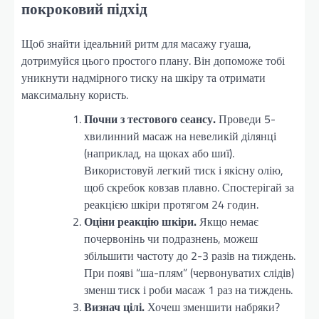
покроковий підхід
Щоб знайти ідеальний ритм для масажу гуаша,
дотримуйся цього простого плану. Він допоможе тобі
уникнути надмірного тиску на шкіру та отримати
максимальну користь.
Почни з тестового сеансу.
Проведи 5-
хвилинний масаж на невеликій ділянці
(наприклад, на щоках або шиї).
Використовуй легкий тиск і якісну олію,
щоб скребок ковзав плавно. Спостерігай за
реакцією шкіри протягом 24 годин.
Оціни реакцію шкіри.
Якщо немає
почервонінь чи подразнень, можеш
збільшити частоту до 2-3 разів на тиждень.
При появі “ша-плям” (червонуватих слідів)
зменш тиск і роби масаж 1 раз на тиждень.
Визнач цілі.
Хочеш зменшити набряки?