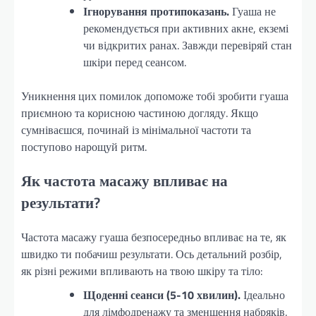
Ігнорування протипоказань.
Гуаша не
рекомендується при активних акне, екземі
чи відкритих ранах. Завжди перевіряй стан
шкіри перед сеансом.
Уникнення цих помилок допоможе тобі зробити гуаша
приємною та корисною частиною догляду. Якщо
сумніваєшся, починай із мінімальної частоти та
поступово нарощуй ритм.
Як частота масажу впливає на
результати?
Частота масажу гуаша безпосередньо впливає на те, як
швидко ти побачиш результати. Ось детальний розбір,
як різні режими впливають на твою шкіру та тіло:
Щоденні сеанси (5-10 хвилин).
Ідеально
для лімфодренажу та зменшення набряків.