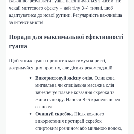
Важливо: результати гуаша накопичуються з часом. Не
чекай миттєвого ефекту – дай тілу 3-4 тижні, щоб
адаптуватися до нової рутини. Регулярність важливіша
за інтенсивність!
Поради для максимальної ефективності
гуаша
Щоб масаж гуаша приносив максимум користі,
дотримуйся цих простих, але дієвих рекомендацій:
Використовуй якісну олію.
Оливкова,
мигдальна чи спеціальна масажна олія
забезпечує плавне ковзання скребка та
живить шкіру. Наноси 3-5 крапель перед
сеансом.
Очищуй скребок.
Після кожного
використання протирай скребок
спиртовим розчином або мильною водою,