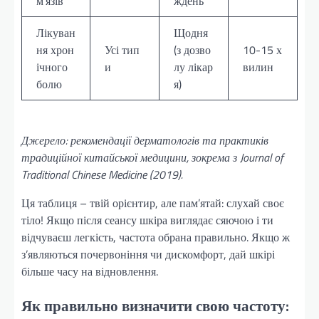
м’язів
ждень
Лікуван
Щодня
ня хрон
Усі тип
(з дозво
10-15 х
ічного
и
лу лікар
вилин
болю
я)
Джерело: рекомендації дерматологів та практиків
традиційної китайської медицини, зокрема з Journal of
Traditional Chinese Medicine (2019).
Ця таблиця – твій орієнтир, але пам’ятай: слухай своє
тіло! Якщо після сеансу шкіра виглядає сяючою і ти
відчуваєш легкість, частота обрана правильно. Якщо ж
з’являються почервоніння чи дискомфорт, дай шкірі
більше часу на відновлення.
Як правильно визначити свою частоту: