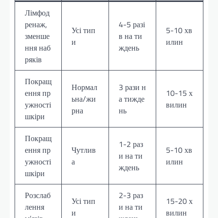
Лімфод
ренаж,
4-5 разі
Усі тип
5-10 хв
зменше
в на ти
и
илин
ння наб
ждень
ряків
Покращ
Нормал
3 рази н
ення пр
10-15 х
ьна/жи
а тижде
ужності
вилин
рна
нь
шкіри
Покращ
1-2 раз
ення пр
Чутлив
5-10 хв
и на ти
ужності
а
илин
ждень
шкіри
Розслаб
2-3 раз
Усі тип
15-20 х
лення
и на ти
и
вилин