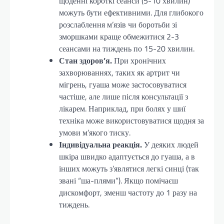
щоденні короткі сеанси (5-10 хвилин)
можуть бути ефективними. Для глибокого
розслаблення м’язів чи боротьби зі
зморшками краще обмежитися 2-3
сеансами на тиждень по 15-20 хвилин.
Стан здоров’я.
При хронічних
захворюваннях, таких як артрит чи
мігрень, гуаша може застосовуватися
частіше, але лише після консультації з
лікарем. Наприклад, при болях у шиї
техніка може використовуватися щодня за
умови м’якого тиску.
Індивідуальна реакція.
У деяких людей
шкіра швидко адаптується до гуаша, а в
інших можуть з’являтися легкі синці (так
звані “ша-плями”). Якщо помічаєш
дискомфорт, зменш частоту до 1 разу на
тиждень.