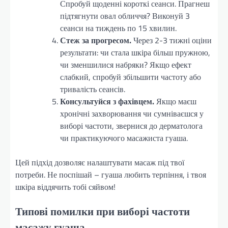
Спробуй щоденні короткі сеанси. Прагнеш
підтягнути овал обличчя? Виконуй 3
сеанси на тиждень по 15 хвилин.
Стеж за прогресом.
Через 2-3 тижні оціни
результати: чи стала шкіра більш пружною,
чи зменшилися набряки? Якщо ефект
слабкий, спробуй збільшити частоту або
тривалість сеансів.
Консультуйся з фахівцем.
Якщо маєш
хронічні захворювання чи сумніваєшся у
виборі частоти, звернися до дерматолога
чи практикуючого масажиста гуаша.
Цей підхід дозволяє налаштувати масаж під твої
потреби. Не поспішай – гуаша любить терпіння, і твоя
шкіра віддячить тобі сяйвом!
Типові помилки при виборі частоти
масажу гуаша