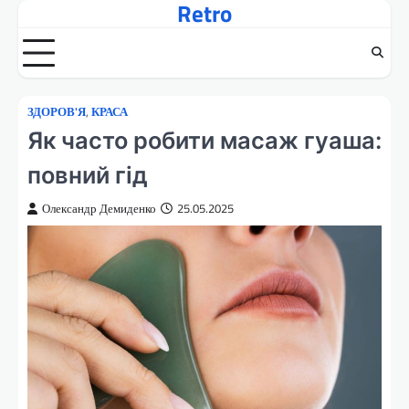
Retro
Перейти
до
вмісту
ЗДОРОВ'Я
,
КРАСА
Як часто робити масаж гуаша:
повний гід
Олександр Демиденко
25.05.2025