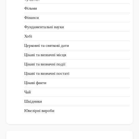
Фільми
Фінанси
Фундаментальні науки
Хобі
Церковні та святкові дати
Цікаві та визначні місця
Цікаві та визначні події
Цікаві та визначні постаті
Цікаві факти
Чай
Шкідники
Ювелірні вироби