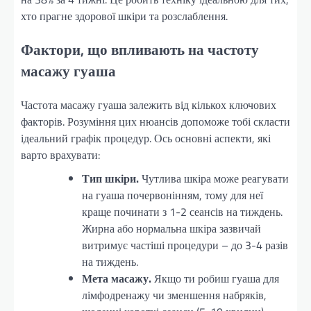
хто прагне здорової шкіри та розслаблення.
Фактори, що впливають на частоту
масажу гуаша
Частота масажу гуаша залежить від кількох ключових
факторів. Розуміння цих нюансів допоможе тобі скласти
ідеальний графік процедур. Ось основні аспекти, які
варто врахувати:
Тип шкіри.
Чутлива шкіра може реагувати
на гуаша почервонінням, тому для неї
краще починати з 1-2 сеансів на тиждень.
Жирна або нормальна шкіра зазвичай
витримує частіші процедури – до 3-4 разів
на тиждень.
Мета масажу.
Якщо ти робиш гуаша для
лімфодренажу чи зменшення набряків,