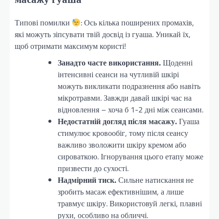
Типові помилки
: Ось кілька поширених промахів,
які можуть зіпсувати твій досвід із гуаша. Уникай їх,
щоб отримати максимум користі!
Занадто часте використання.
Щоденні
інтенсивні сеанси на чутливій шкірі
можуть викликати подразнення або навіть
мікротравми. Завжди давай шкірі час на
відновлення – хоча б 1-2 дні між сеансами.
Недостатній догляд після масажу.
Гуаша
стимулює кровообіг, тому після сеансу
важливо зволожити шкіру кремом або
сироваткою. Ігнорування цього етапу може
призвести до сухості.
Надмірний тиск.
Сильне натискання не
зробить масаж ефективнішим, а лише
травмує шкіру. Використовуй легкі, плавні
рухи, особливо на обличчі.