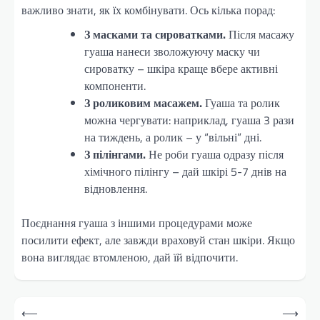
важливо знати, як їх комбінувати. Ось кілька порад:
З масками та сироватками.
Після масажу
гуаша нанеси зволожуючу маску чи
сироватку – шкіра краще вбере активні
компоненти.
З роликовим масажем.
Гуаша та ролик
можна чергувати: наприклад, гуаша 3 рази
на тиждень, а ролик – у “вільні” дні.
З пілінгами.
Не роби гуаша одразу після
хімічного пілінгу – дай шкірі 5-7 днів на
відновлення.
Поєднання гуаша з іншими процедурами може
посилити ефект, але завжди враховуй стан шкіри. Якщо
вона виглядає втомленою, дай їй відпочити.
Навігація
⟵
⟶