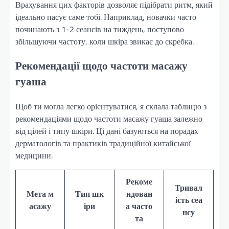
Врахування цих факторів дозволяє підібрати ритм, який
ідеально пасує саме тобі. Наприклад, новачки часто
починають з 1-2 сеансів на тиждень, поступово
збільшуючи частоту, коли шкіра звикає до скребка.
Рекомендації щодо частоти масажу
гуаша
Щоб ти могла легко орієнтуватися, я склала таблицю з
рекомендаціями щодо частоти масажу гуаша залежно
від цілей і типу шкіри. Ці дані базуються на порадах
дерматологів та практиків традиційної китайської
медицини.
Рекоме
Тривал
Мета м
Тип шк
ндован
ість сеа
асажу
іри
а часто
нсу
та