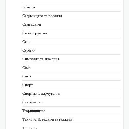
Розваги
Садівництво та рослини
Сантехніка
Своїми руками
Секс
Серіали
Символіка та значення
Сім’я
Соки
Спорт
Спортивне харчування
Суспільство
Тваринництво
Технології, техніка та гаджети
Традиції