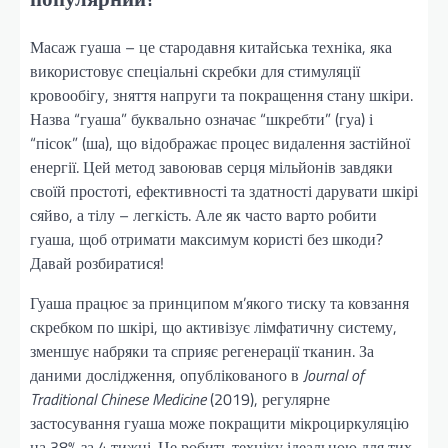
Масаж гуаша – це стародавня китайська техніка, яка
використовує спеціальні скребки для стимуляції
кровообігу, зняття напруги та покращення стану шкіри.
Назва “гуаша” буквально означає “шкребти” (гуа) і
“пісок” (ша), що відображає процес видалення застійної
енергії. Цей метод завоював серця мільйонів завдяки
своїй простоті, ефективності та здатності дарувати шкірі
сяйво, а тілу – легкість. Але як часто варто робити
гуаша, щоб отримати максимум користі без шкоди?
Давай розбиратися!
Гуаша працює за принципом м’якого тиску та ковзання
скребком по шкірі, що активізує лімфатичну систему,
зменшує набряки та сприяє регенерації тканин. За
даними дослідження, опублікованого в
Journal of
Traditional Chinese Medicine
(2019), регулярне
застосування гуаша може покращити мікроциркуляцію
на 38% за 4 тижні. Це робить техніку ідеальною для тих,