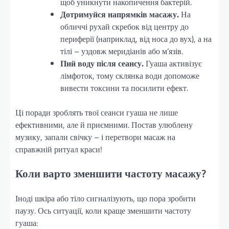
щоб уникнути накопичення бактерій.
Дотримуйся напрямків масажу.
На
обличчі рухай скребок від центру до
периферії (наприклад, від носа до вух), а на
тілі – уздовж меридіанів або м’язів.
Пий воду після сеансу.
Гуаша активізує
лімфоток, тому склянка води допоможе
вивести токсини та посилити ефект.
Ці поради зроблять твої сеанси гуаша не лише
ефективними, але й приємними. Постав улюблену
музику, запали свічку – і перетвори масаж на
справжній ритуал краси!
Коли варто зменшити частоту масажу?
Іноді шкіра або тіло сигналізують, що пора зробити
паузу. Ось ситуації, коли краще зменшити частоту
гуаша: