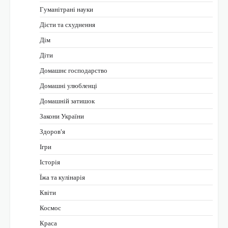
Гуманітрані науки
Дієти та схуднення
Дім
Діти
Домашнє господарство
Домашні улюбленці
Домашній затишок
Закони України
Здоров'я
Ігри
Історія
Їжа та кулінарія
Квіти
Космос
Краса