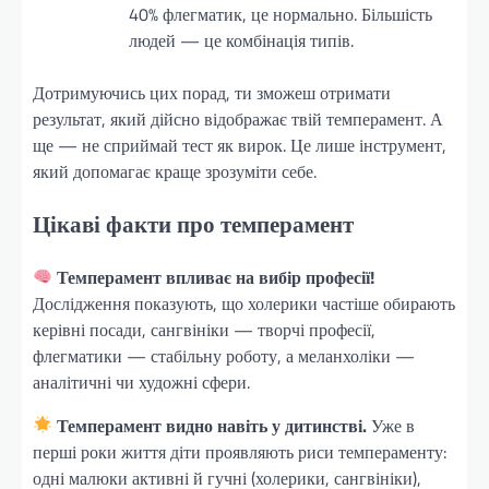
40% флегматик, це нормально. Більшість
людей — це комбінація типів.
Дотримуючись цих порад, ти зможеш отримати
результат, який дійсно відображає твій темперамент. А
ще — не сприймай тест як вирок. Це лише інструмент,
який допомагає краще зрозуміти себе.
Цікаві факти про темперамент
Темперамент впливає на вибір професії!
Дослідження показують, що холерики частіше обирають
керівні посади, сангвініки — творчі професії,
флегматики — стабільну роботу, а меланхоліки —
аналітичні чи художні сфери.
Темперамент видно навіть у дитинстві.
Уже в
перші роки життя діти проявляють риси темпераменту:
одні малюки активні й гучні (холерики, сангвініки),