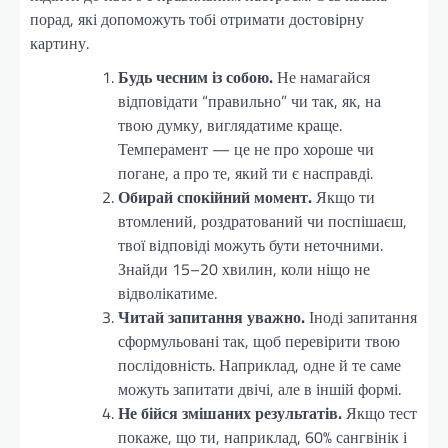
порад, які допоможуть тобі отримати достовірну
картину.
Будь чесним із собою.
Не намагайся
відповідати “правильно” чи так, як, на
твою думку, виглядатиме краще.
Темперамент — це не про хороше чи
погане, а про те, який ти є насправді.
Обирай спокійний момент.
Якщо ти
втомлений, роздратований чи поспішаєш,
твої відповіді можуть бути неточними.
Знайди 15–20 хвилин, коли ніщо не
відволікатиме.
Читай запитання уважно.
Іноді запитання
сформульовані так, щоб перевірити твою
послідовність. Наприклад, одне й те саме
можуть запитати двічі, але в іншій формі.
Не бійся змішаних результатів.
Якщо тест
покаже, що ти, наприклад, 60% сангвінік і