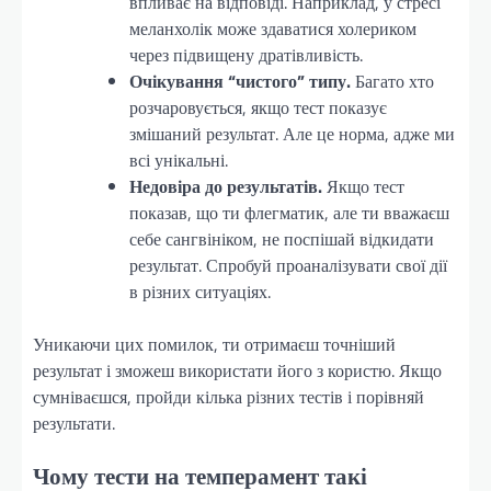
впливає на відповіді. Наприклад, у стресі
меланхолік може здаватися холериком
через підвищену дратівливість.
Очікування “чистого” типу.
Багато хто
розчаровується, якщо тест показує
змішаний результат. Але це норма, адже ми
всі унікальні.
Недовіра до результатів.
Якщо тест
показав, що ти флегматик, але ти вважаєш
себе сангвініком, не поспішай відкидати
результат. Спробуй проаналізувати свої дії
в різних ситуаціях.
Уникаючи цих помилок, ти отримаєш точніший
результат і зможеш використати його з користю. Якщо
сумніваєшся, пройди кілька різних тестів і порівняй
результати.
Чому тести на темперамент такі