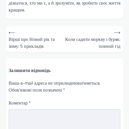
дізнатися, хто ми є, а й зрозуміти, як зробити своє життя
кращим.
Навігація
⟵
⟶
записів
Вірші про Новий рік та
Коли садити моркву і буряк:
зиму: 5 прикладів
повний гід
Залишити відповідь
Ваша e-mail адреса не оприлюднюватиметься.
Обов’язкові поля позначені
*
Коментар
*