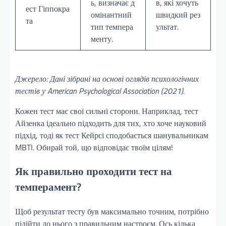
ь, визначає д
в, які хочуть
ест Гіппокра
омінантний
швидкий рез
та
тип темпера
ультат.
менту.
Джерело: Дані зібрані на основі оглядів психологічних
тестів у American Psychological Association (2021).
Кожен тест має свої сильні сторони. Наприклад, тест
Айзенка ідеально підходить для тих, хто хоче науковий
підхід, тоді як тест Кейрсі сподобається шанувальникам
MBTI. Обирай той, що відповідає твоїм цілям!
Як правильно проходити тест на
темперамент?
Щоб результат тесту був максимально точним, потрібно
підійти до нього з правильним настроєм. Ось кілька