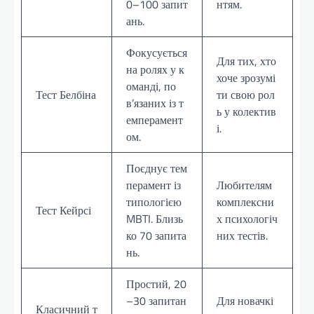
0–100 запит
нтям.
ань.
Фокусується
Для тих, хто
на ролях у к
хоче зрозумі
оманді, по
Тест Белбіна
ти свою рол
в’язаних із т
ь у колектив
емперамент
і.
ом.
Поєднує тем
перамент із
Любителям
типологією
комплексни
Тест Кейрсі
MBTI. Близь
х психологіч
ко 70 запита
них тестів.
нь.
Простий, 20
–30 запитан
Для новачкі
Класичний т