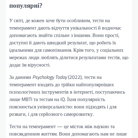
популярні?
У світі, де кожен хоче бути особливим, тести на
темперамент дають відчуття унікальності й водночас
допомагають знайти спільне з іншими. Вони прості,
доступні й дають швидкий результат, що робить їх
ідеальними для самопізнання. Крім того, у соціальних
мережах люди люблять ділитися результатами тестів, що
додає їм вірусності.
За даними
Psychology Today
(2022), тести на
темперамент входять до трійки найпопулярніших
психологічних інструментів в інтернеті, поступаючись
лише MBTI та тестам на IQ. Їхня популярність
пояснюється універсальністю: вони підходять і для
розваги, і для серйозного саморозвитку.
Тести на темперамент — це місток між наукою та
повсякденним життям. Вони допомагають нам не лише