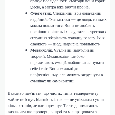
бракує послідовності: сьогодні вони горять
ідеєю, а завтра вже забули про неї.
Флегматик
: Спокійний, врівноважений,
надійний. Флегматики — це люди, на яких
можна покластися. Вони не люблять
поспішних рішень і хаосу, зате в стресових
ситуаціях зберігають холодну голову. Їхня
слабкість — іноді надмірна повільність.
Меланхолік
: Чутливий, задумливий,
творчий. Меланхоліки глибоко
переживають емоції, люблять аналізувати
себе і світ. Вони схильні до
перфекціонізму, але можуть загрузнути в
сумнівах чи самокритиці.
Важливо пам’ятати, що чистих типів темпераменту
майже не існує. Більшість із нас — це унікальна суміш
кількох типів, де один домінує. Тести допомагають
визначити цю пропорцію, щоб ти міг працювати зі