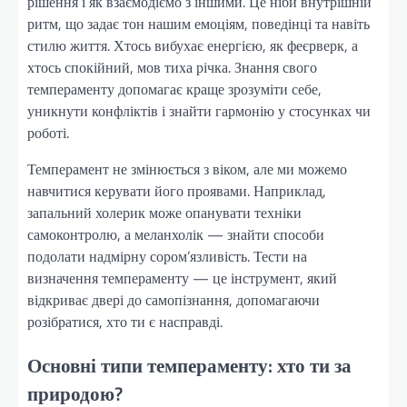
рішення і як взаємодіємо з іншими. Це ніби внутрішній
ритм, що задає тон нашим емоціям, поведінці та навіть
стилю життя. Хтось вибухає енергією, як феєрверк, а
хтось спокійний, мов тиха річка. Знання свого
темпераменту допомагає краще зрозуміти себе,
уникнути конфліктів і знайти гармонію у стосунках чи
роботі.
Темперамент не змінюється з віком, але ми можемо
навчитися керувати його проявами. Наприклад,
запальний холерик може опанувати техніки
самоконтролю, а меланхолік — знайти способи
подолати надмірну сором’язливість. Тести на
визначення темпераменту — це інструмент, який
відкриває двері до самопізнання, допомагаючи
розібратися, хто ти є насправді.
Основні типи темпераменту: хто ти за
природою?