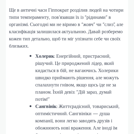
Ще в античні часи Гіппократ розділив людей на чотири
типи темпераменту, пов’язавши їх із “рідинами” в
організмі. Сьогодні ми не віримо в “жовч” чи “слиз”, але
класифікація залишилася актуальною. Давай розберемо
кожен тип детально, щоб ти міг упізнати себе чи своїх
близьких.
Холерик
: Енергійний, пристрасний,
рішучий. Це природжений лідер, який
кидається в бій, не вагаючись. Холерики
швидко приймають рішення, але можуть
спалахнути гнівом, якщо щось іде не за
планом. Їхній девіз: “Дій зараз, думай
потім!”
Сангвінік
: Життєрадісний, товариський,
оптимістичний. Сангвініки — душа
компанії, вони легко заводять друзів і
обожнюють нові враження. Але іноді їм