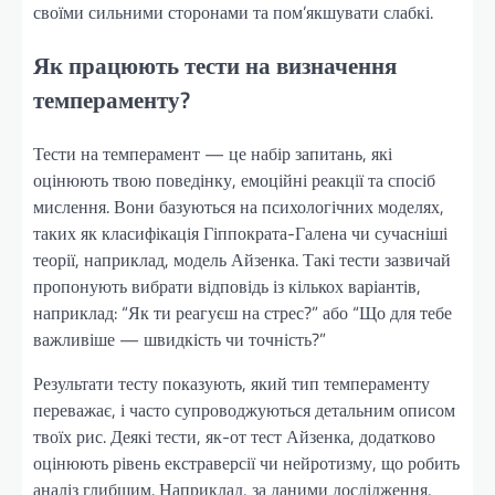
своїми сильними сторонами та пом’якшувати слабкі.
Як працюють тести на визначення
темпераменту?
Тести на темперамент — це набір запитань, які
оцінюють твою поведінку, емоційні реакції та спосіб
мислення. Вони базуються на психологічних моделях,
таких як класифікація Гіппократа-Галена чи сучасніші
теорії, наприклад, модель Айзенка. Такі тести зазвичай
пропонують вибрати відповідь із кількох варіантів,
наприклад: “Як ти реагуєш на стрес?” або “Що для тебе
важливіше — швидкість чи точність?”
Результати тесту показують, який тип темпераменту
переважає, і часто супроводжуються детальним описом
твоїх рис. Деякі тести, як-от тест Айзенка, додатково
оцінюють рівень екстраверсії чи нейротизму, що робить
аналіз глибшим. Наприклад, за даними дослідження,