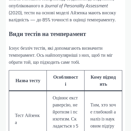
опублікованого в
Journal of Personality Assessment
(2020), тести на основі моделі Айзенка мають високу
валідність — до 85% точності в оцінці темпераменту.
Види тестів на темперамент
Існує безліч тестів, які допомагають визначити
темперамент. Ось найпопулярніші з них, щоб ти міг
обрати той, що підходить саме тобі.
Особливост
Кому підход
Назва тесту
і
ить
Оцінює екст
раверсію, не
Тим, хто хоч
йротизм і пс
е глибокий а
Тест Айзенк
ихотизм. Ск
наліз із наук
а
ладається з 5
овим підґру