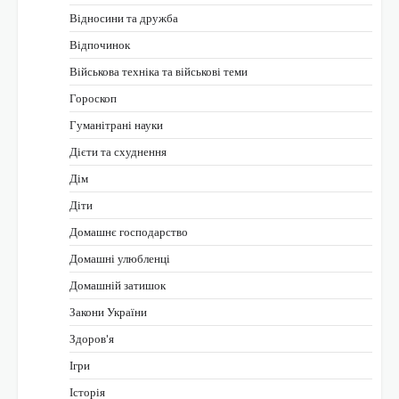
Відносини та дружба
Відпочинок
Військова техніка та військові теми
Гороскоп
Гуманітрані науки
Дієти та схуднення
Дім
Діти
Домашнє господарство
Домашні улюбленці
Домашній затишок
Закони України
Здоров'я
Ігри
Історія