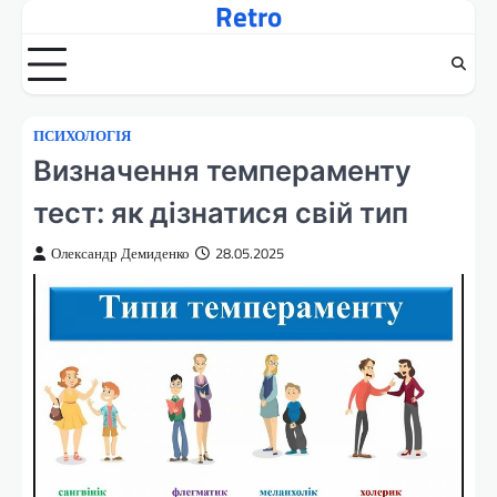
Retro
Перейти
до
вмісту
ПСИХОЛОГІЯ
Визначення темпераменту
тест: як дізнатися свій тип
Олександр Демиденко
28.05.2025