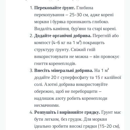
Перекопайте ґрунт.
Глибина
перекопування – 25-30 см, адже корені
моркви і буряка проникають глибоко.
Видаліть каміння, бур’яни та старі корені.
Додайте органічні добрива.
Перегній або
компост (4-6 кг на 1 м²) покращить
структуру ґрунту. Свіжий гній
використовувати не можна – він провокує
гниття коренеплодів.
Внесіть мінеральні добрива.
На 1 м²
додайте 20 г суперфосфату та 15 г калійної
солі. Азотні добрива використовуйте
обережно, щоб не переборщити –
надлишок азоту робить коренеплоди
несмачними.
Розпушіть і вирівняйте грядку.
Грунт має
бути легким, без грудок. Для моркви
ідеально зробити високі грядки (15-20 см),