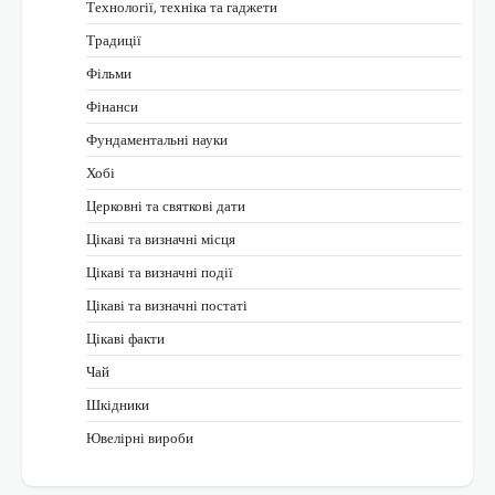
Технології, техніка та гаджети
Традиції
Фільми
Фінанси
Фундаментальні науки
Хобі
Церковні та святкові дати
Цікаві та визначні місця
Цікаві та визначні події
Цікаві та визначні постаті
Цікаві факти
Чай
Шкідники
Ювелірні вироби