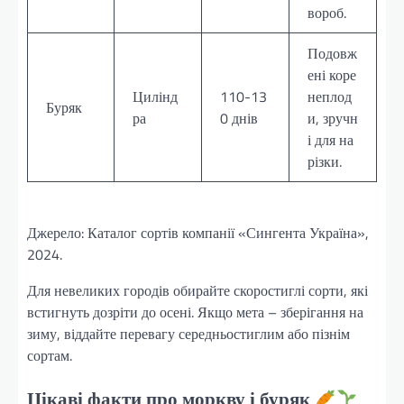
вороб.
Подовж
ені коре
Цилінд
110-13
неплод
Буряк
ра
0 днів
и, зручн
і для на
різки.
Джерело: Каталог сортів компанії «Сингента Україна»,
2024.
Для невеликих городів обирайте скоростиглі сорти, які
встигнуть дозріти до осені. Якщо мета – зберігання на
зиму, віддайте перевагу середньостиглим або пізнім
сортам.
Цікаві факти про моркву і буряк