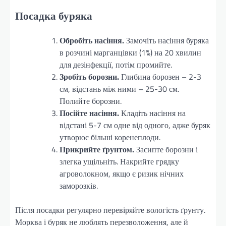
Посадка буряка
Обробіть насіння.
Замочіть насіння буряка
в розчині марганцівки (1%) на 20 хвилин
для дезінфекції, потім промийте.
Зробіть борозни.
Глибина борозен – 2-3
см, відстань між ними – 25-30 см.
Полийте борозни.
Посійте насіння.
Кладіть насіння на
відстані 5-7 см одне від одного, адже буряк
утворює більші коренеплоди.
Прикрийте ґрунтом.
Засипте борозни і
злегка ущільніть. Накрийте грядку
агроволокном, якщо є ризик нічних
заморозків.
Після посадки регулярно перевіряйте вологість ґрунту.
Морква і буряк не люблять перезволоження, але й