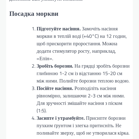
Посадка моркви
Підготуйте насіння.
Замочіть насіння
моркви в теплій воді (+40°C) на 12 годин,
щоб прискорити проростання. Можна
додати стимулятор росту, наприклад,
«Епін».
Зробіть борозни.
На грядці зробіть борозни
глибиною 1-2 см із відстанню 15-20 см
між ними. Полийте борозни теплою водою.
Посійте насіння.
Розподіліть насіння
рівномірно, залишаючи 2-3 см між ними.
Для зручності змішайте насіння з піском
(1:5).
Засипте і утрамбуйте.
Присипте борозни
пухким ґрунтом і злегка притисніть. Не
поливайте зверху, щоб не утворилася кірка.