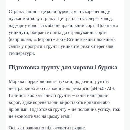
Стрілкування – це коли буряк замість коренеплоду
пускає квіткову стрілку. Це трапляється через холод,
надмірну вологість або неправильний сорт. Щоб цього
уникнути, обирайте стійкі до стрілкування сорти
(наприклад, «Детройт» або «Єгипетський плоский»),
садіть у прогрітий ґрунт і уникайте різких перепадів
температури.
Підготовка ґрунту для моркви і буряка
Морква і буряк люблять пухкий, родючий ґрунт із
нейтральною або слабокислою реакцією (pH 6.0-7.0).
Глинисті або кам’янисті ґрунти – їхній найгірший
ворог, адже коренеплоди виростають кривими або
дрібними. Підготовка ґрунту – це половина успіху, тож
не економте час на цьому етапі!
Ось як правильно підготувати грядки: