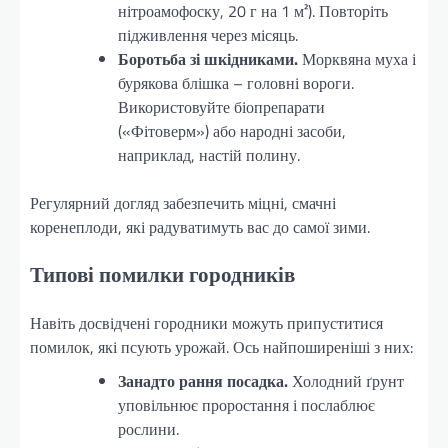
нітроамофоску, 20 г на 1 м²). Повторіть
підживлення через місяць.
Боротьба зі шкідниками.
Морквяна муха і
бурякова блішка – головні вороги.
Використовуйте біопрепарати
(«Фітоверм») або народні засоби,
наприклад, настій полину.
Регулярний догляд забезпечить міцні, смачні
коренеплоди, які радуватимуть вас до самої зими.
Типові помилки городників
Навіть досвідчені городники можуть припуститися
помилок, які псують урожай. Ось найпоширеніші з них:
Занадто рання посадка.
Холодний ґрунт
уповільнює проростання і послаблює
рослини.