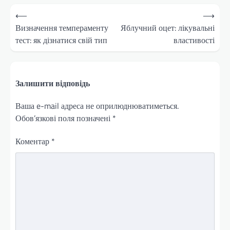
Навігація
⟵
⟶
записів
Визначення темпераменту
Яблучний оцет: лікувальні
тест: як дізнатися свій тип
властивості
Залишити відповідь
Ваша e-mail адреса не оприлюднюватиметься.
Обов’язкові поля позначені
*
Коментар
*