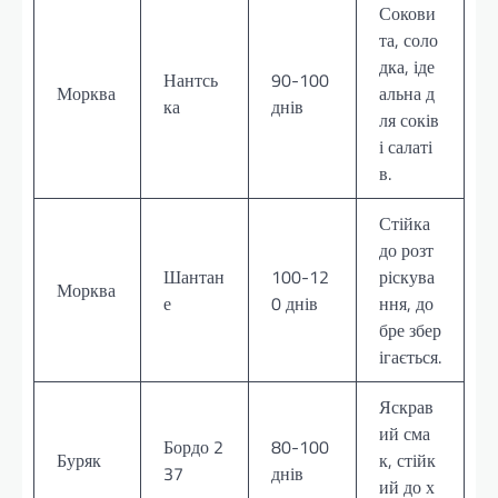
Сокови
та, соло
дка, іде
Нантсь
90-100
Морква
альна д
ка
днів
ля соків
і салаті
в.
Стійка
до розт
Шантан
100-12
ріскува
Морква
е
0 днів
ння, до
бре збер
ігається.
Яскрав
ий сма
Бордо 2
80-100
Буряк
к, стійк
37
днів
ий до х