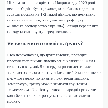
Ці терміни – лише орієнтир. Наприклад, у 2023 році
весна в Україні була прохолодною, і багато городників
зсунули посадку на 1-2 тижні пізніше, що позитивно
позначилося на сходах (за даними агрофоруму
«Сільське господарство України»). Завжди перевіряйте
погоду та стан ґрунту перед посадкою!
Як визначити готовність ґрунту?
Щоб переконатися, що ґрунт готовий, проведіть
простий тест: візьміть жменю землі з глибини 10 см і
стисніть її в кулаці. Якщо грудка розсипається, але
залишається вологою – ґрунт ідеальний. Якщо липне до
рук – ще зарано, почекайте, поки земля підсохне.
Температуру ґрунту можна виміряти ґрунтовим
термометром або орієнтуватися на народні прикмети:
коли береза починає розпускати листя, час садити
моркву.