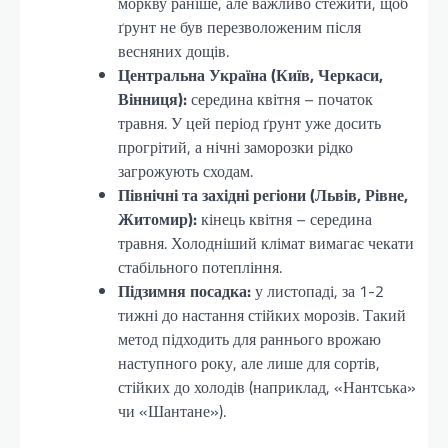
моркву раніше, але важливо стежити, щоб
ґрунт не був перезволоженим після
весняних дощів.
Центральна Україна (Київ, Черкаси,
Вінниця):
середина квітня – початок
травня. У цей період ґрунт уже досить
прогрітий, а нічні заморозки рідко
загрожують сходам.
Північні та західні регіони (Львів, Рівне,
Житомир):
кінець квітня – середина
травня. Холодніший клімат вимагає чекати
стабільного потепління.
Підзимня посадка:
у листопаді, за 1-2
тижні до настання стійких морозів. Такий
метод підходить для раннього врожаю
наступного року, але лише для сортів,
стійких до холодів (наприклад, «Нантська»
чи «Шантане»).