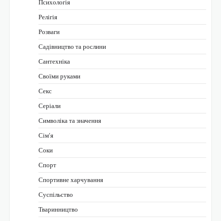
Психологія
Релігія
Розваги
Садівництво та рослини
Сантехніка
Своїми руками
Секс
Серіали
Символіка та значення
Сім’я
Соки
Спорт
Спортивне харчування
Суспільство
Тваринництво