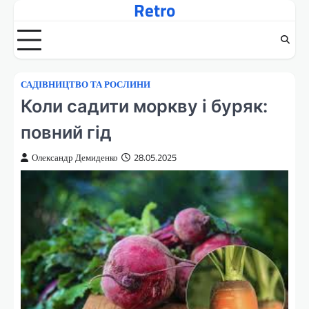
Retro
Перейти
до
вмісту
САДІВНИЦТВО ТА РОСЛИНИ
Коли садити моркву і буряк:
повний гід
Олександр Демиденко
28.05.2025