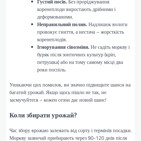
Густий посів.
Без проріджування
коренеплоди виростають дрібними і
деформованими.
Неправильний полив.
Надлишок вологи
провокує гниття, а нестача – жорсткість
коренеплодів.
Ігнорування сівозміни.
Не садіть моркву і
буряк після зонтичних культур (кріп,
петрушка) або на тому самому місці два
роки поспіль.
Уникаючи цих помилок, ви значно підвищите шанси на
багатий урожай. Якщо щось пішло не так, не
засмучуйтеся – кожен сезон дає новий шанс!
Коли збирати урожай?
Час збору врожаю залежить від сорту і термінів посадки.
Моркву зазвичай прибирають через 90-120 днів після