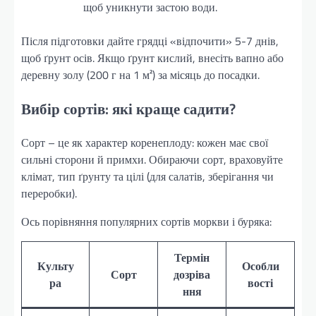
щоб уникнути застою води.
Після підготовки дайте грядці «відпочити» 5-7 днів,
щоб ґрунт осів. Якщо ґрунт кислий, внесіть вапно або
деревну золу (200 г на 1 м²) за місяць до посадки.
Вибір сортів: які краще садити?
Сорт – це як характер коренеплоду: кожен має свої
сильні сторони й примхи. Обираючи сорт, враховуйте
клімат, тип ґрунту та цілі (для салатів, зберігання чи
переробки).
Ось порівняння популярних сортів моркви і буряка:
Термін
Культу
Особли
Сорт
дозріва
ра
вості
ння