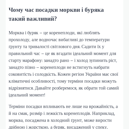
Чому час посадки моркви і буряка
такий важливий?
Морква і буряк – це коренеплоди, які люблять
прохолоду, але водночас вибагливі до температури
ґрунту та тривалості світлового дня. Садити їх у
правильний час – це як вгадати ідеальний момент для
старту марафону: занадто рано – і холод зупинить ріст,
занадто пізно – коренеплоди не встигнуть набрати
соковитість і солодкість. Кожен регіон України має свої
кліматичні особливості, тому терміни посадки можуть
відрізнятися. Давайте розберемося, як обрати той самий
ідеальний момент!
Терміни посадки впливають не лише на врожайність, а
й на смак, розмір і лежкість коренеплодів. Наприклад,
морква, посаджена в холодний ґрунт, може вирости
дрібною і жорсткою, а буряк, висаджений у спеку,