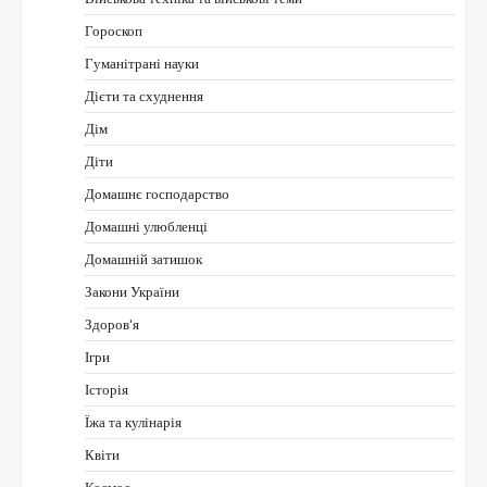
Гороскоп
Гуманітрані науки
Дієти та схуднення
Дім
Діти
Домашнє господарство
Домашні улюбленці
Домашній затишок
Закони України
Здоров'я
Ігри
Історія
Їжа та кулінарія
Квіти