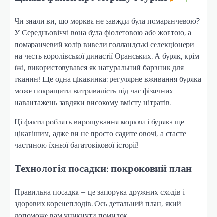
Чи знали ви, що морква не завжди була помаранчевою?
У Середньовіччі вона була фіолетовою або жовтою, а
помаранчевий колір вивели голландські селекціонери
на честь королівської династії Оранських. А буряк, крім
їжі, використовувався як натуральний барвник для
тканин! Ще одна цікавинка: регулярне вживання буряка
може покращити витривалість під час фізичних
навантажень завдяки високому вмісту нітратів.
Ці факти роблять вирощування моркви і буряка ще
цікавішим, адже ви не просто садите овочі, а стаєте
частиною їхньої багатовікової історії!
Технологія посадки: покроковий план
Правильна посадка – це запорука дружних сходів і
здорових коренеплодів. Ось детальний план, який
допоможе вам уникнути помилок.