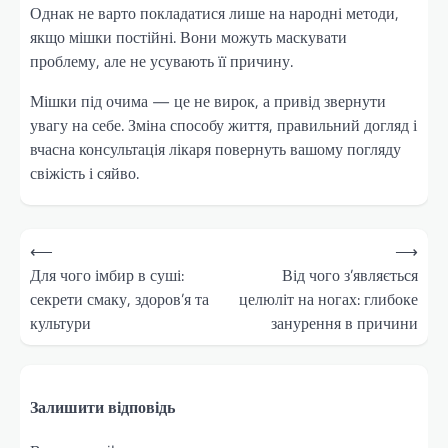
Однак не варто покладатися лише на народні методи,
якщо мішки постійні. Вони можуть маскувати
проблему, але не усувають її причину.
Мішки під очима — це не вирок, а привід звернути
увагу на себе. Зміна способу життя, правильний догляд і
вчасна консультація лікаря повернуть вашому погляду
свіжість і сяйво.
Навігація
⟵
⟶
записів
Для чого імбир в суші:
Від чого з’являється
секрети смаку, здоров’я та
целюліт на ногах: глибоке
культури
занурення в причини
Залишити відповідь