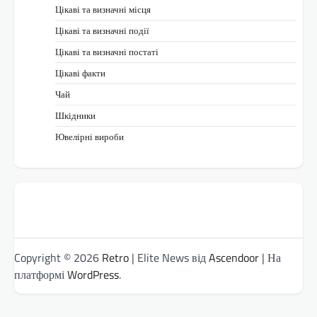
Цікаві та визначні місця
Цікаві та визначні події
Цікаві та визначні постаті
Цікаві факти
Чай
Шкідники
Ювелірні вироби
Copyright © 2026
Retro
| Elite News від
Ascendoor
| На
платформі
WordPress
.