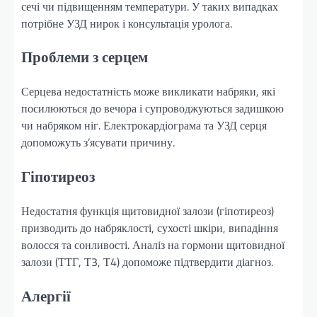
сечі чи підвищенням температури. У таких випадках
потрібне УЗД нирок і консультація уролога.
Проблеми з серцем
Серцева недостатність може викликати набряки, які
посилюються до вечора і супроводжуються задишкою
чи набряком ніг. Електрокардіограма та УЗД серця
допоможуть з’ясувати причину.
Гіпотиреоз
Недостатня функція щитовидної залози (гіпотиреоз)
призводить до набряклості, сухості шкіри, випадіння
волосся та сонливості. Аналіз на гормони щитовидної
залози (ТТГ, Т3, Т4) допоможе підтвердити діагноз.
Алергії