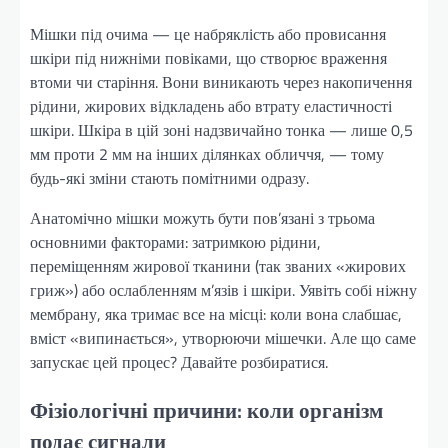
Мішки під очима — це набряклість або провисання
шкіри під нижніми повіками, що створює враження
втоми чи старіння. Вони виникають через накопичення
рідини, жирових відкладень або втрату еластичності
шкіри. Шкіра в цій зоні надзвичайно тонка — лише 0,5
мм проти 2 мм на інших ділянках обличчя, — тому
будь-які зміни стають помітними одразу.
Анатомічно мішки можуть бути пов’язані з трьома
основними факторами: затримкою рідини,
переміщенням жирової тканини (так званих «жирових
гриж») або ослабленням м’язів і шкіри. Уявіть собі ніжну
мембрану, яка тримає все на місці: коли вона слабшає,
вміст «випинається», утворюючи мішечки. Але що саме
запускає цей процес? Давайте розбиратися.
Фізіологічні причини: коли організм
подає сигнали