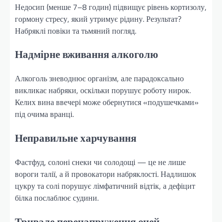
Недосип (менше 7–8 годин) підвищує рівень кортизолу,
гормону стресу, який утримує рідину. Результат?
Набряклі повіки та тьмяний погляд.
Надмірне вживання алкоголю
Алкоголь зневоднює організм, але парадоксально
викликає набряки, оскільки порушує роботу нирок.
Келих вина ввечері може обернутися «подушечками»
під очима вранці.
Неправильне харчування
Фастфуд, солоні снеки чи солодощі — це не лише
вороги талії, а й провокатори набряклості. Надлишок
цукру та солі порушує лімфатичний відтік, а дефіцит
білка послаблює судини.
Тривале перенапруження очей