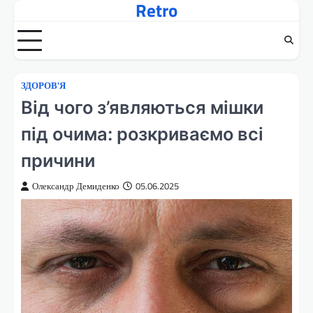
Retro
Перейти
до
вмісту
ЗДОРОВ'Я
Від чого з’являються мішки
під очима: розкриваємо всі
причини
Олександр Демиденко
05.06.2025