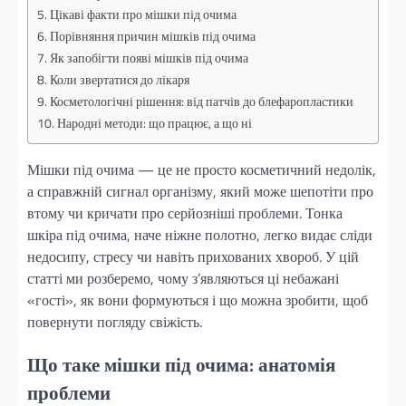
Цікаві факти про мішки під очима
Порівняння причин мішків під очима
Як запобігти появі мішків під очима
Коли звертатися до лікаря
Косметологічні рішення: від патчів до блефаропластики
Народні методи: що працює, а що ні
Мішки під очима — це не просто косметичний недолік,
а справжній сигнал організму, який може шепотіти про
втому чи кричати про серйозніші проблеми. Тонка
шкіра під очима, наче ніжне полотно, легко видає сліди
недосипу, стресу чи навіть прихованих хвороб. У цій
статті ми розберемо, чому з’являються ці небажані
«гості», як вони формуються і що можна зробити, щоб
повернути погляду свіжість.
Що таке мішки під очима: анатомія
проблеми