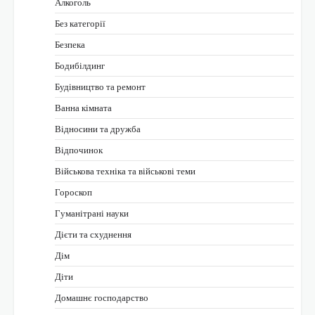
Алкоголь
Без категорії
Безпека
Бодибілдинг
Будівництво та ремонт
Ванна кімната
Відносини та дружба
Відпочинок
Військова техніка та військові теми
Гороскоп
Гуманітрані науки
Дієти та схуднення
Дім
Діти
Домашнє господарство