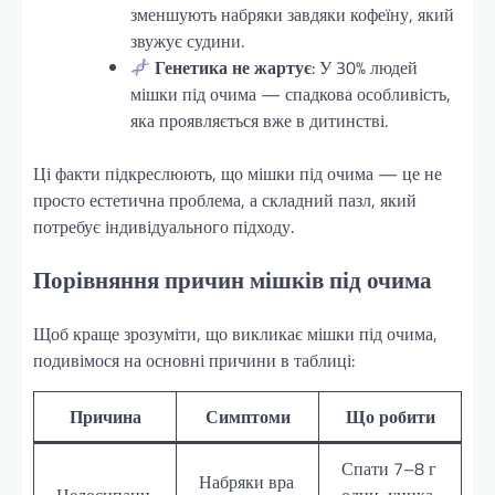
зменшують набряки завдяки кофеїну, який
звужує судини.
Генетика не жартує
: У 30% людей
мішки під очима — спадкова особливість,
яка проявляється вже в дитинстві.
Ці факти підкреслюють, що мішки під очима — це не
просто естетична проблема, а складний пазл, який
потребує індивідуального підходу.
Порівняння причин мішків під очима
Щоб краще зрозуміти, що викликає мішки під очима,
подивімося на основні причини в таблиці:
Причина
Симптоми
Що робити
Спати 7–8 г
Набряки вра
Недосипанн
один, уника