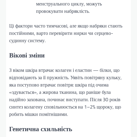
менструального циклу, можуть
провокувати набряклість.
Ці фактори часто тимчасові, але якщо набряки стають
постійними, варто перевірити нирки чи серцево-
судинну систему.
Вікові зміни
З віком шкіра втрачає колаген і еластин — білки, що
відповідають за її пружність. Уявіть повітряну кульку,
яка поступово втрачає повітря: шкіра під очима
«здувається», а жирова тканина, що раніше була
надійно захована, починає виступати. Після 30 років
синтез колагену сповільнюється на 1–2% щороку, що
робить мішки помітнішими.
Генетична схильність