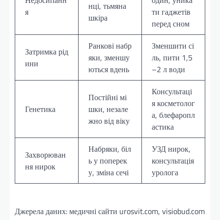
нці, тьмяна
я
ти гаджетів
шкіра
перед сном
Ранкові набр
Зменшити сі
Затримка рід
яки, зменшу
ль, пити 1,5
ини
ються вдень
–2 л води
Консультаці
Постійні мі
я косметолог
Генетика
шки, незале
а, блефаропл
жно від віку
астика
Набряки, біл
УЗД нирок,
Захворюван
ь у поперек
консультація
ня нирок
у, зміна сечі
уролога
Джерела даних: медичні сайти urosvit.com, visiobud.com