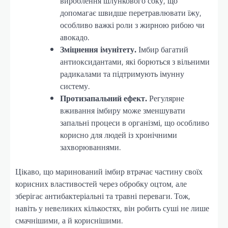
вироблення шлункового соку, що
допомагає швидше перетравлювати їжу,
особливо важкі роли з жирною рибою чи
авокадо.
Зміцнення імунітету.
Імбир багатий
антиоксидантами, які борються з вільними
радикалами та підтримують імунну
систему.
Протизапальний ефект.
Регулярне
вживання імбиру може зменшувати
запальні процеси в організмі, що особливо
корисно для людей із хронічними
захворюваннями.
Цікаво, що маринований імбир втрачає частину своїх
корисних властивостей через обробку оцтом, але
зберігає антибактеріальні та травні переваги. Тож,
навіть у невеликих кількостях, він робить суші не лише
смачнішими, а й кориснішими.