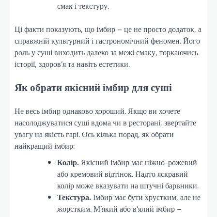
смак і текстуру.
Ці факти показують, що імбир – це не просто додаток, а
справжній культурний і гастрономічний феномен. Його
роль у суші виходить далеко за межі смаку, торкаючись
історії, здоров’я та навіть естетики.
Як обрати якісний імбир для суші
Не весь імбир однаково хороший. Якщо ви хочете
насолоджуватися суші вдома чи в ресторані, звертайте
увагу на якість гарі. Ось кілька порад, як обрати
найкращий імбир:
Колір.
Якісний імбир має ніжно-рожевий
або кремовий відтінок. Надто яскравий
колір може вказувати на штучні барвники.
Текстура.
Імбир має бути хрустким, але не
жорстким. М’який або в’ялий імбир –