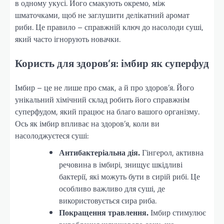
в одному укусі. Його смакують окремо, між
шматочками, щоб не заглушити делікатний аромат
риби. Це правило – справжній ключ до насолоди суші,
який часто ігнорують новачки.
Користь для здоров’я: імбир як суперфуд
Імбир – це не лише про смак, а й про здоров’я. Його
унікальний хімічний склад робить його справжнім
суперфудом, який працює на благо вашого організму.
Ось як імбир впливає на здоров’я, коли ви
насолоджуєтеся суші:
Антибактеріальна дія.
Гінгерол, активна
речовина в імбирі, знищує шкідливі
бактерії, які можуть бути в сирій рибі. Це
особливо важливо для суші, де
використовується сира риба.
Покращення травлення.
Імбир стимулює