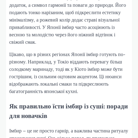
додаток, а символ гармонії та поваги до природи. Його
подають тонко нарізаним, щоб підкреслити естетику
мінімалізму, а рожевий колір додає страві візуальної
привабливості. У Японії імбир часто асоціюють із
весною та молодістю через його ніжний відтінок і
свіжий смак.
Цікаво, що в різних регіонах Японії імбир готують по-
різному. Наприклад, у Токіо віддають перевагу більш
солодкому маринаду, тоді як у Кіото імбир може бути
гострішим, із сильним оцтовим акцентом. Ці нюанси
відображають локальні смаки та підкреслюють
багатогранність японської кухні.
Як правильно їсти імбир із суші: поради
для новачків
Імбир – це не просто гарнір, а важлива частина ритуалу
споживання суші. Ось кілька порад, як правильно