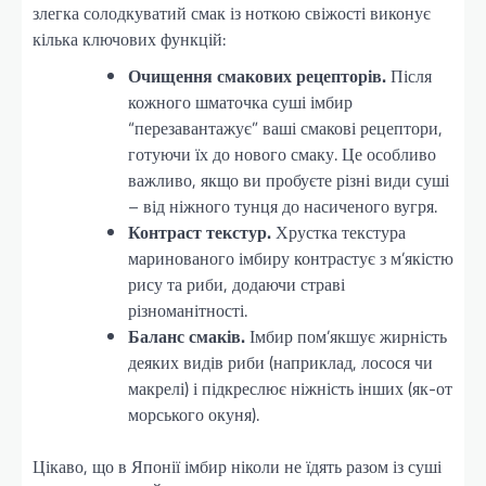
злегка солодкуватий смак із ноткою свіжості виконує
кілька ключових функцій:
Очищення смакових рецепторів.
Після
кожного шматочка суші імбир
“перезавантажує” ваші смакові рецептори,
готуючи їх до нового смаку. Це особливо
важливо, якщо ви пробуєте різні види суші
– від ніжного тунця до насиченого вугря.
Контраст текстур.
Хрустка текстура
маринованого імбиру контрастує з м’якістю
рису та риби, додаючи страві
різноманітності.
Баланс смаків.
Імбир пом’якшує жирність
деяких видів риби (наприклад, лосося чи
макрелі) і підкреслює ніжність інших (як-от
морського окуня).
Цікаво, що в Японії імбир ніколи не їдять разом із суші