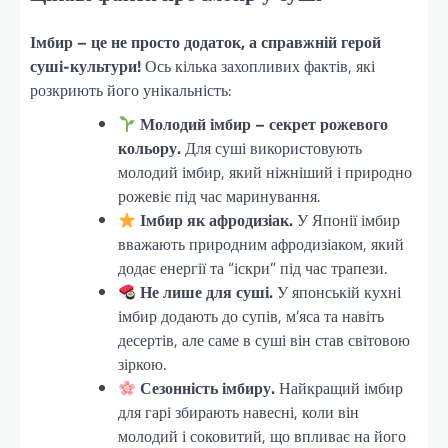
Імбир – це не просто додаток, а справжній герой
суші-культури!
Ось кілька захопливих фактів, які
розкриють його унікальність:
Молодий імбир – секрет рожевого
кольору.
Для суші використовують
молодий імбир, який ніжніший і природно
рожевіє під час маринування.
Імбир як афродизіак.
У Японії імбир
вважають природним афродизіаком, який
додає енергії та “іскри” під час трапези.
Не лише для суші.
У японській кухні
імбир додають до супів, м’яса та навіть
десертів, але саме в суші він став світовою
зіркою.
Сезонність імбиру.
Найкращий імбир
для гарі збирають навесні, коли він
молодий і соковитий, що впливає на його