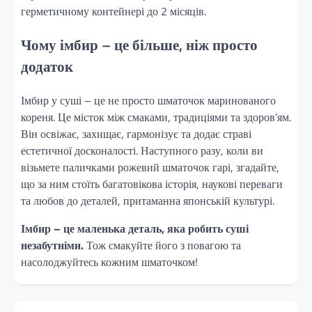
герметичному контейнері до 2 місяців.
Чому імбир – це більше, ніж просто
додаток
Імбир у суші – це не просто шматочок маринованого
кореня. Це місток між смаками, традиціями та здоров’ям.
Він освіжає, захищає, гармонізує та додає страві
естетичної досконалості. Наступного разу, коли ви
візьмете паличками рожевий шматочок гарі, згадайте,
що за ним стоїть багатовікова історія, наукові переваги
та любов до деталей, притаманна японській культурі.
Імбир – це маленька деталь, яка робить суші
незабутніми.
Тож смакуйте його з повагою та
насолоджуйтесь кожним шматочком!
Навігація