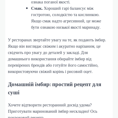
ознака поганої якості.
Смак.
Хороший гарі балансує між
гостротою, солодкістю та кислинкою.
Якщо смак надто агресивний, це може
бути ознакою низької якості маринаду.
У ресторанах звертайте увагу на те, як подають імбир.
Якщо він виглядає свіжим і акуратно нарізаним, це
свідчить про увагу до деталей у закладі. Для
домашнього використання обирайте імбир від
перевірених брендів або готуйте його самостійно,
використовуючи свіжий корінь і рисовий оцет.
Домашній імбир: простий рецепт для
суші
Хочете відтворити ресторанний досвід удома?
Приготувати маринований імбир нескладно! Ось
покроковий рецепт: