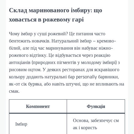
Склад маринованого імбиру: що
ховається в рожевому гарі
Чому імбир у суші рожевий? Це питання часто
бентежить новачків. Натуральний імбир – кремово-
білий, але під час маринування він набуває ніжно-
рожевого відтінку. Це відбувається через реакцію
антоціанів (природних пігментів у молодому імбирі) з
рисовим оцтом. У деяких ресторанах для яскравішого
кольору додають натуральні бар personally барвники,
як-от сік буряка, або навіть штучні, що не впливають на
смак.
Компонент
Функція
Основа, забезпечує см
Імбир
ак і користь