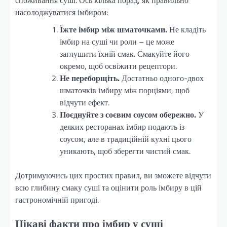
насолоджуватися імбиром:
Їжте імбир між шматочками.
Не кладіть
імбир на суші чи роли – це може
заглушити їхній смак. Смакуйте його
окремо, щоб освіжити рецептори.
Не переборщіть.
Достатньо одного-двох
шматочків імбиру між порціями, щоб
відчути ефект.
Поєднуйте з соєвим соусом обережно.
У
деяких ресторанах імбир подають із
соусом, але в традиційній кухні цього
уникають, щоб зберегти чистий смак.
Дотримуючись цих простих правил, ви зможете відчути
всю глибину смаку суші та оцінити роль імбиру в цій
гастрономічній пригоді.
Цікаві факти про імбир у суші