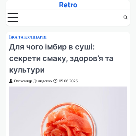
Retro
Перейти
до
вмісту
ЇЖА ТА КУЛІНАРІЯ
Для чого імбир в суші:
секрети смаку, здоров’я та
культури
Олександр Демиденко
05.06.2025