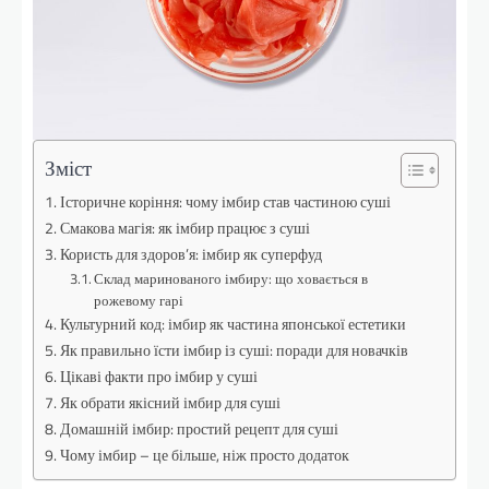
Зміст
Історичне коріння: чому імбир став частиною суші
Смакова магія: як імбир працює з суші
Користь для здоров’я: імбир як суперфуд
Склад маринованого імбиру: що ховається в
рожевому гарі
Культурний код: імбир як частина японської естетики
Як правильно їсти імбир із суші: поради для новачків
Цікаві факти про імбир у суші
Як обрати якісний імбир для суші
Домашній імбир: простий рецепт для суші
Чому імбир – це більше, ніж просто додаток