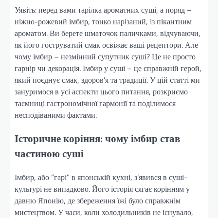
Уявіть: перед вами тарілка ароматних суші, а поряд –
ніжно-рожевий імбир, тонко нарізаний, із пікантним
ароматом. Ви берете шматочок паличками, відчуваючи,
як його гоструватий смак освіжає ваші рецептори. Але
чому імбир – незмінний супутник суші? Це не просто
гарнір чи декорація. Імбир у суші – це справжній герой,
який поєднує смак, здоров’я та традиції. У цій статті ми
зануримося в усі аспекти цього питання, розкриємо
таємниці гастрономічної гармонії та поділимося
несподіваними фактами.
Історичне коріння: чому імбир став
частиною суші
Імбир, або “гарі” в японській кухні, з’явився в суші-
культурі не випадково. Його історія сягає корінням у
давню Японію, де збереження їжі було справжнім
мистецтвом. У часи, коли холодильників не існувало,