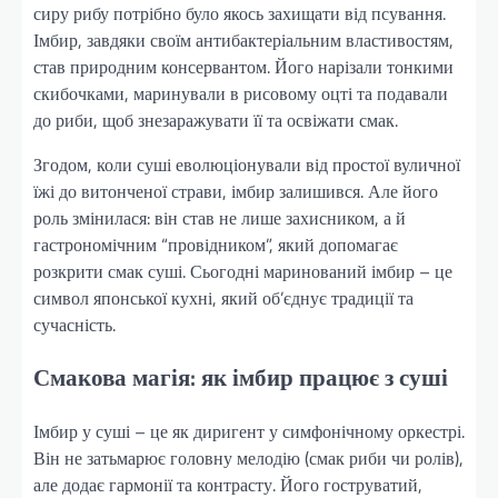
сиру рибу потрібно було якось захищати від псування.
Імбир, завдяки своїм антибактеріальним властивостям,
став природним консервантом. Його нарізали тонкими
скибочками, маринували в рисовому оцті та подавали
до риби, щоб знезаражувати її та освіжати смак.
Згодом, коли суші еволюціонували від простої вуличної
їжі до витонченої страви, імбир залишився. Але його
роль змінилася: він став не лише захисником, а й
гастрономічним “провідником”, який допомагає
розкрити смак суші. Сьогодні маринований імбир – це
символ японської кухні, який об’єднує традиції та
сучасність.
Смакова магія: як імбир працює з суші
Імбир у суші – це як диригент у симфонічному оркестрі.
Він не затьмарює головну мелодію (смак риби чи ролів),
але додає гармонії та контрасту. Його гоструватий,