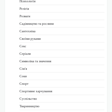
Психологія
Релігія
Розваги
Садівництво та рослини
Сантехніка
Своїми руками
Секс
Серіали
Символіка та значення
Сім’я
Соки
Спорт
Спортивне харчування
Суспільство
Тваринництво