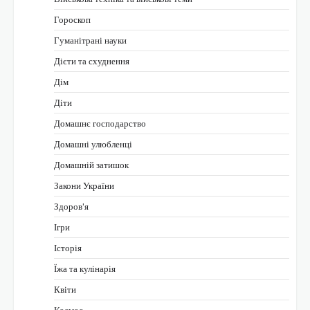
Гороскоп
Гуманітрані науки
Дієти та схуднення
Дім
Діти
Домашнє господарство
Домашні улюбленці
Домашній затишок
Закони України
Здоров'я
Ігри
Історія
Їжа та кулінарія
Квіти