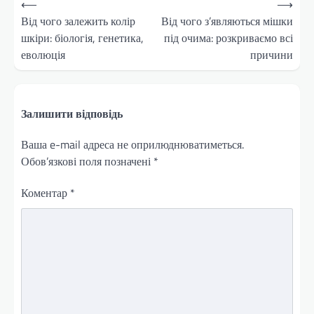
⟵
⟶
записів
Від чого залежить колір
Від чого з’являються мішки
шкіри: біологія, генетика,
під очима: розкриваємо всі
еволюція
причини
Залишити відповідь
Ваша e-mail адреса не оприлюднюватиметься.
Обов’язкові поля позначені
*
Коментар
*