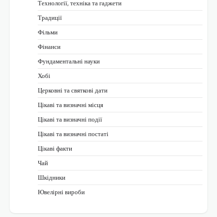
Технології, техніка та гаджети
Традиції
Фільми
Фінанси
Фундаментальні науки
Хобі
Церковні та святкові дати
Цікаві та визначні місця
Цікаві та визначні події
Цікаві та визначні постаті
Цікаві факти
Чай
Шкідники
Ювелірні вироби