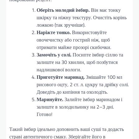
Оберіть молодий імбир.
Він має тонку
шкірку та ніжну текстуру. Очистіть корінь
ложкою (так зручніше).
Наріжте тонко.
Використовуйте
овочечистку або гострий ніж, щоб
отримати майже прозорі скибочки.
Замочіть у солі.
Посипте імбир сіллю та
залиште на 30 хвилин, щоб позбутися
надлишкової вологи.
Приготуйте маринад.
Змішайте 100 мл
рисового оцту, 2 ст. л. цукру та дрібку солі.
Доведіть до кипіння та охолодіть.
Маринуйте.
Залийте імбир маринадом і
залиште в холодильнику на 2–3 дні.
Готово!
Такий імбир ідеально доповнить ваші суші та додасть
страві автентичного смаку. Зберігайте його в