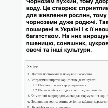
Зміст
Що таке чорноземи та чому вони особливі
Географічні широти чорноземів: де їх шукати
Північна півкуля: серце чорноземів
Південна півкуля: рідкісні острівці чорноземів
Кліматичні та природні умови для формування чорн
Порівняння чорноземних регіонів: таблиця характер
Цікаві факти про чорноземи