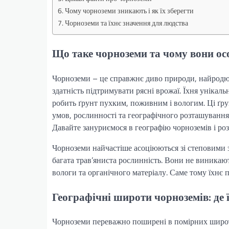
Чому чорноземи зникають і як їх зберегти
Чорноземи та їхнє значення для людства
Що таке чорноземи та чому вони ос
Чорноземи – це справжнє диво природи, найродючі
здатність підтримувати рясні врожаї. Їхня унікаль
робить ґрунт пухким, поживним і вологим. Ці ґр
умов, рослинності та географічного розташування.
Давайте зануриємося в географію чорноземів і ро
Чорноземи найчастіше асоціюються зі степовими зо
багата трав’яниста рослинність. Вони не виникают
вологи та органічного матеріалу. Саме тому їхн
Географічні широти чорноземів: де 
Чорноземи переважно поширені в помірних широтах