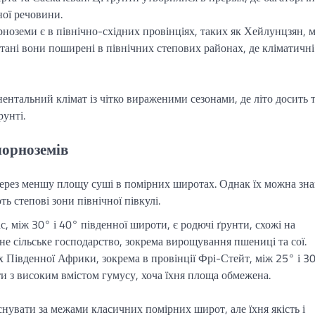
ої речовини.
ноземи є в північно-східних провінціях, таких як Хейлунцзян, 
стані вони поширені в північних степових районах, де кліматичні
нентальний клімат із чітко вираженими сезонами, де літо досить 
унті.
 чорноземів
 через меншу площу суші в помірних широтах. Однак їх можна зна
ь степові зони північної півкулі.
, між 30° і 40° південної широти, є родючі ґрунти, схожі на
е сільське господарство, зокрема вирощування пшениці та сої.
 Південної Африки, зокрема в провінції Фрі-Стейт, між 25° і 3
и з високим вмістом гумусу, хоча їхня площа обмежена.
нувати за межами класичних помірних широт, але їхня якість і