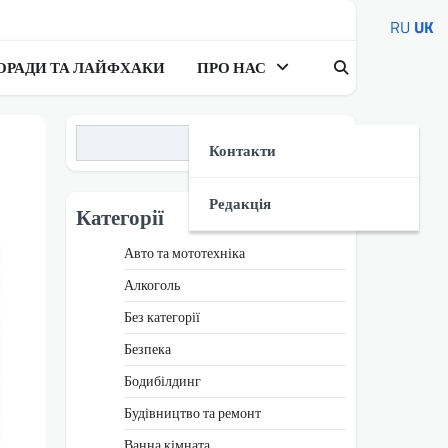
RU
UK
ОРАДИ ТА ЛАЙФХАКИ
ПРО НАС
Пошук
Контакти
Редакція
Категорії
Авто та мототехніка
Алкоголь
Без категорії
Безпека
Бодибілдинг
Будівництво та ремонт
Ванна кімната