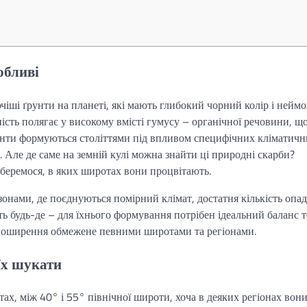
обливі
ші ґрунти на планеті, які мають глибокий чорний колір і неймо
ність полягає у високому вмісті гумусу – органічної речовини, щ
унти формуються століттями під впливом специфічних кліматич
 Але де саме на земній кулі можна знайти ці природні скарби?
зберемося, в яких широтах вони процвітають.
нами, де поєднуються помірний клімат, достатня кількість опаді
ь будь-де – для їхнього формування потрібен ідеальний баланс т
є поширення обмежене певними широтами та регіонами.
їх шукати
, між 40° і 55° північної широти, хоча в деяких регіонах вон