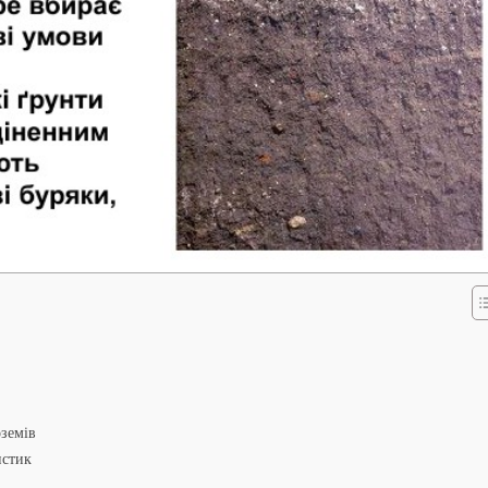
оземів
истик