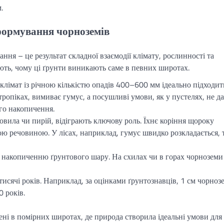
.
формування чорноземів
ння – це результат складної взаємодії клімату, рослинності та
ають, чому ці ґрунти виникають саме в певних широтах.
імат із річною кількістю опадів 400–600 мм ідеально підходит
 тропіках, вимиває гумус, а посушливі умови, як у пустелях, не д
го накопичення.
ковила чи пирій, відіграють ключову роль. Їхнє коріння щороку
ою речовиною. У лісах, наприклад, гумус швидко розкладається, 
 накопиченню ґрунтового шару. На схилах чи в горах чорноземи
сячі років. Наприклад, за оцінками ґрунтознавців, 1 см чорноз
 років.
ні в помірних широтах, де природа створила ідеальні умови для