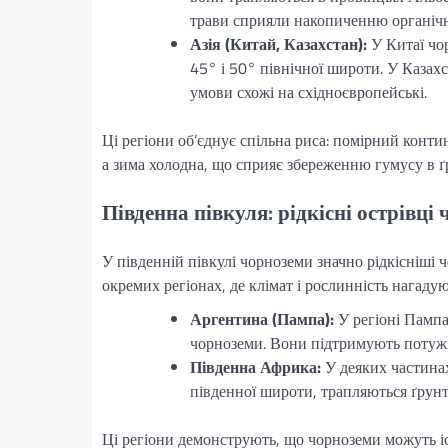
трави сприяли накопиченню органічн
Азія (Китай, Казахстан):
У Китаї чор
45° і 50° північної широти. У Казах
умови схожі на східноєвропейські.
Ці регіони об’єднує спільна риса: помірний конти
а зима холодна, що сприяє збереженню гумусу в ґр
Південна півкуля: рідкісні острівці
У південній півкулі чорноземи значно рідкісніші
окремих регіонах, де клімат і рослинність нагадуют
Аргентина (Пампа):
У регіоні Пампас
чорноземи. Вони підтримують потужн
Південна Африка:
У деяких частинах
південної широти, трапляються ґрунт
Ці регіони демонструють, що чорноземи можуть іс