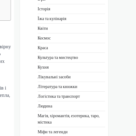
Історія
Їжа та кулінарія
Квіти
Космос
вірну
Краса
о
Культура та мистецтво
них
Кухня
Лікувальні засоби
Література та книжки
в і
епла,
Логістика та транспорт
Людина
Магія, хіромантія, езотерика, таро,
містика
и
Міфи та легенди