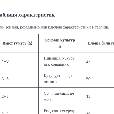
таблиця характеристик
и зонами, розглянемо їхні ключові характеристики в таблиці.
Основні культур
Вміст гумусу (%)
Площа (млн г
и
Пшениця, кукуру
4–8
27
дза, соняшник
Кукурудза, соя, п
3–6
50
шениця
Соя, пшениця, яч
2–5
15
мінь
Рис, соя, кукурудз
3–7
10