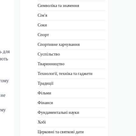
Символіка та значення
Сім’я
Соки
Спорт
Спортивне харчування
ь для
Суспільство
ають
Тваринництво
Технології, техніка та гаджети
тому
Традиції
Фільми
 не
Фінанси
ему
Фундаментальні науки
Хобі
Церковні та святкові дати