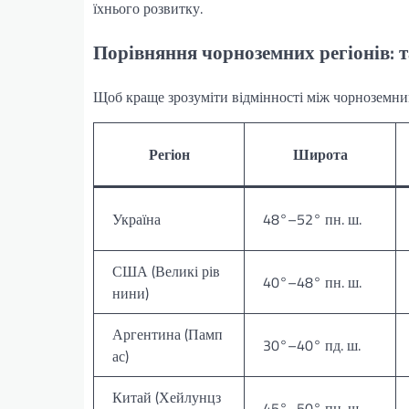
їхнього розвитку.
Порівняння чорноземних регіонів: 
Щоб краще зрозуміти відмінності між чорноземним
Регіон
Широта
Україна
48°–52° пн. ш.
США (Великі рів
40°–48° пн. ш.
нини)
Аргентина (Памп
30°–40° пд. ш.
ас)
Китай (Хейлунцз
45°–50° пн. ш.