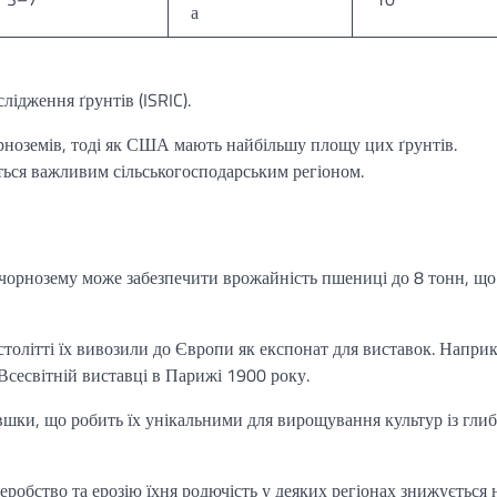
а
ідження ґрунтів (ISRIC).
орноземів, тоді як США мають найбільшу площу цих ґрунтів.
ься важливим сільськогосподарським регіоном.
чорнозему може забезпечити врожайність пшениці до 8 тонн, що
столітті їх вивозили до Європи як експонат для виставок. Наприк
Всесвітній виставці в Парижі 1900 року.
шки, що робить їх унікальними для вирощування культур із гли
еробство та ерозію їхня родючість у деяких регіонах знижується 