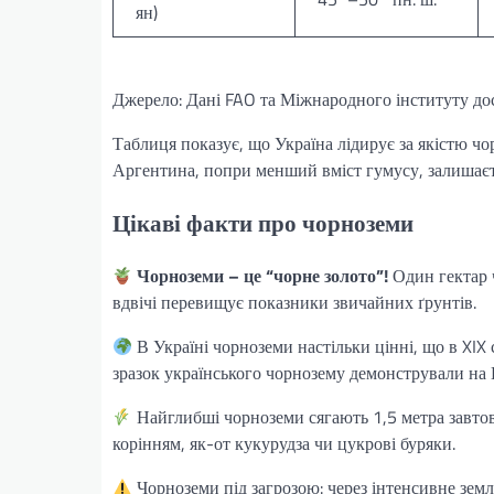
ян)
Джерело: Дані FAO та Міжнародного інституту досл
Таблиця показує, що Україна лідирує за якістю ч
Аргентина, попри менший вміст гумусу, залишаєт
Цікаві факти про чорноземи
Чорноземи – це “чорне золото”!
Один гектар 
вдвічі перевищує показники звичайних ґрунтів.
В Україні чорноземи настільки цінні, що в XIX 
зразок українського чорнозему демонстрували на 
Найглибші чорноземи сягають 1,5 метра завтов
корінням, як-от кукурудза чи цукрові буряки.
Чорноземи під загрозою: через інтенсивне земл