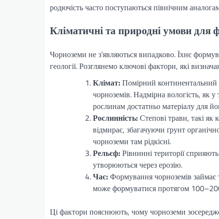
родючість часто поступаються північним аналогам
Кліматичні та природні умови для 
Чорноземи не з’являються випадково. Їхнє формува
геології. Розглянемо ключові фактори, які визнач
Клімат:
Помірний континентальний кл
чорноземів. Надмірна вологість, як у
рослинам достатньо матеріалу для йо
Рослинність:
Степові трави, такі як 
відмирає, збагачуючи ґрунт органічн
чорноземи там рідкісні.
Рельєф:
Рівнинні території сприяють
утворюються через ерозію.
Час:
Формування чорноземів займає ти
може формуватися протягом 100–200
Ці фактори пояснюють, чому чорноземи зосередже