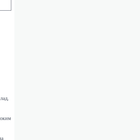
лад,
боким
на