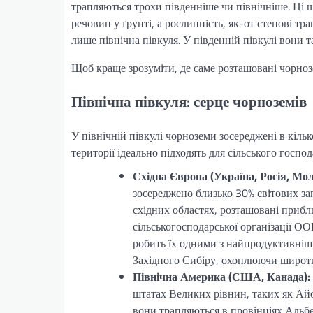
трапляються трохи південніше чи північніше. Ці
речовин у ґрунті, а рослинність, як-от степові т
лише північна півкуля. У південній півкулі вони 
Щоб краще зрозуміти, де саме розташовані чорнозе
Північна півкуля: серце чорноземів
У північній півкулі чорноземи зосереджені в кіль
території ідеально підходять для сільського госп
Східна Європа (Україна, Росія, Мол
зосереджено близько 30% світових зап
східних областях, розташовані прибл
сільськогосподарської організації ОО
робить їх одними з найпродуктивніших
Західного Сибіру, охоплюючи широти
Північна Америка (США, Канада):
штатах Великих рівнин, таких як Айов
вони трапляються в провінціях Альбер