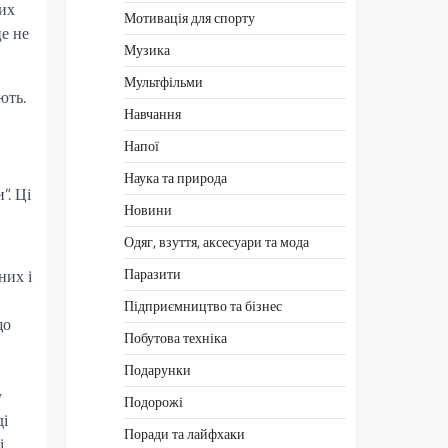
них
Мотивація для спорту
це не
Музика
Мультфільми
ють.
Навчання
Напої
Наука та природа
”. Ці
Новини
Одяг, взуття, аксесуари та мода
Паразити
них і
Підприємництво та бізнес
що
Побутова техніка
Подарунки
у
Подорожі
ді
Поради та лайфхаки
і