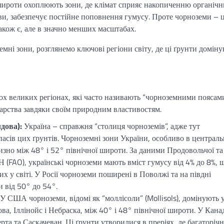
 широти охоплюють зони, де клімат сприяє накопиченню органіч
рави, забезпечує постійне поповнення гумусу. Проте чорноземи – 
також є, але в значно менших масштабах.
мні зони, розглянемо ключові регіони світу, де ці ґрунти доміну
кох великих регіонах, які часто називають “чорноземними поясами
одарства завдяки своїм природним властивостям.
дова):
Україна – справжня “столиця чорноземів”, адже тут
асів цих ґрунтів. Чорноземні зони України, особливо в централь
изно між 48° і 52° північної широти. За даними Продовольчої та
Н (FAO), українські чорноземи мають вміст гумусу від 4% до 8%, 
 у світі. У Росії чорноземи поширені в Поволжі та на півдні
 від 50° до 54°.
У США чорноземи, відомі як “моллісоли” (Mollisols), домінують 
а, Іллінойс і Небраска, між 40° і 48° північної широти. У Кана
та та Саскачеван. Ці ґрунти утворилися в преріях, де багаторічн