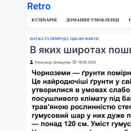
Retro
Перейти
до
вмісту
КУЛІНАРІЯ
ДОМАШНІ УЛЮБЛЕНЦІ
НАУКА ТА ПРИРОДА
,
ЦІКАВІ ФАКТИ
В яких широтах пош
Олександр Демиденко
18.05.2025