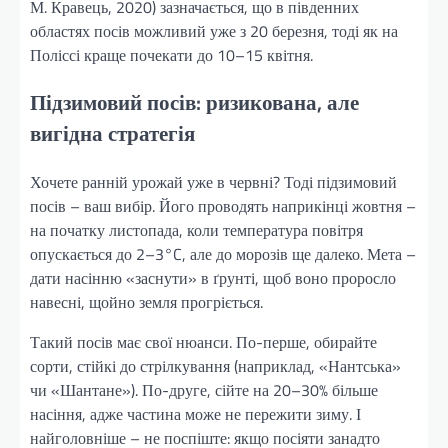
М. Кравець, 2020) зазначається, що в південних
областях посів можливий уже з 20 березня, тоді як на
Поліссі краще почекати до 10–15 квітня.
Підзимовий посів: ризикована, але
вигідна стратегія
Хочете ранній урожай уже в червні? Тоді підзимовий
посів – ваш вибір. Його проводять наприкінці жовтня –
на початку листопада, коли температура повітря
опускається до 2–3°C, але до морозів ще далеко. Мета –
дати насінню «заснути» в ґрунті, щоб воно проросло
навесні, щойно земля прогріється.
Такий посів має свої нюанси. По-перше, обирайте
сорти, стійкі до стрілкування (наприклад, «Нантська»
чи «Шантане»). По-друге, сійте на 20–30% більше
насіння, адже частина може не пережити зиму. І
найголовніше – не поспіште: якщо посіяти занадто