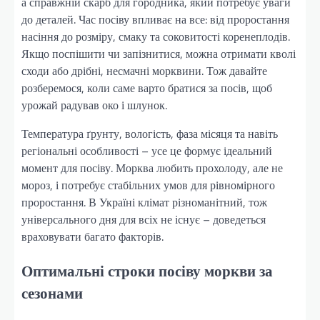
а справжній скарб для городника, який потребує уваги
до деталей. Час посіву впливає на все: від проростання
насіння до розміру, смаку та соковитості коренеплодів.
Якщо поспішити чи запізнитися, можна отримати кволі
сходи або дрібні, несмачні морквини. Тож давайте
розберемося, коли саме варто братися за посів, щоб
урожай радував око і шлунок.
Температура ґрунту, вологість, фаза місяця та навіть
регіональні особливості – усе це формує ідеальний
момент для посіву. Морква любить прохолоду, але не
мороз, і потребує стабільних умов для рівномірного
проростання. В Україні клімат різноманітний, тож
універсального дня для всіх не існує – доведеться
враховувати багато факторів.
Оптимальні строки посіву моркви за
сезонами