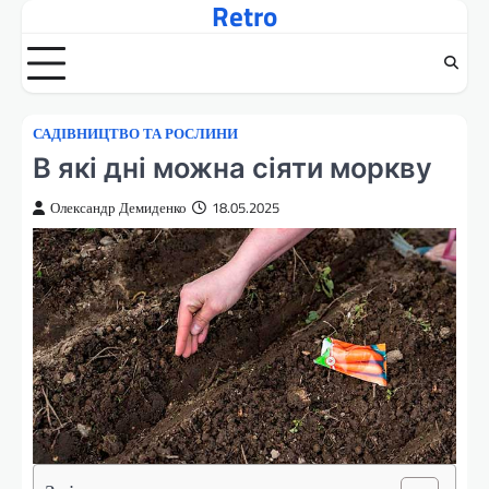
Retro
Перейти
до
вмісту
САДІВНИЦТВО ТА РОСЛИНИ
В які дні можна сіяти моркву
Олександр Демиденко
18.05.2025