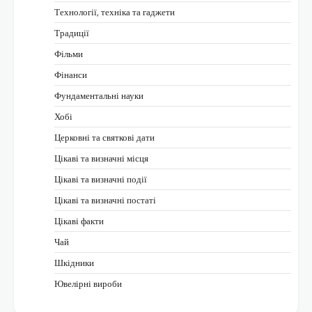
Технології, техніка та гаджети
Традиції
Фільми
Фінанси
Фундаментальні науки
Хобі
Церковні та святкові дати
Цікаві та визначні місця
Цікаві та визначні події
Цікаві та визначні постаті
Цікаві факти
Чай
Шкідники
Ювелірні вироби