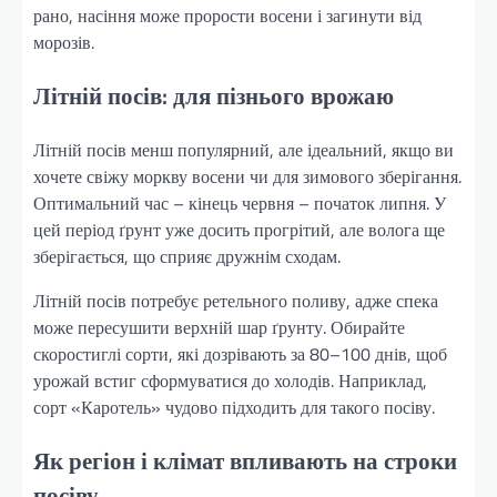
рано, насіння може прорости восени і загинути від
морозів.
Літній посів: для пізнього врожаю
Літній посів менш популярний, але ідеальний, якщо ви
хочете свіжу моркву восени чи для зимового зберігання.
Оптимальний час – кінець червня – початок липня. У
цей період ґрунт уже досить прогрітий, але волога ще
зберігається, що сприяє дружнім сходам.
Літній посів потребує ретельного поливу, адже спека
може пересушити верхній шар ґрунту. Обирайте
скоростиглі сорти, які дозрівають за 80–100 днів, щоб
урожай встиг сформуватися до холодів. Наприклад,
сорт «Каротель» чудово підходить для такого посіву.
Як регіон і клімат впливають на строки
посіву