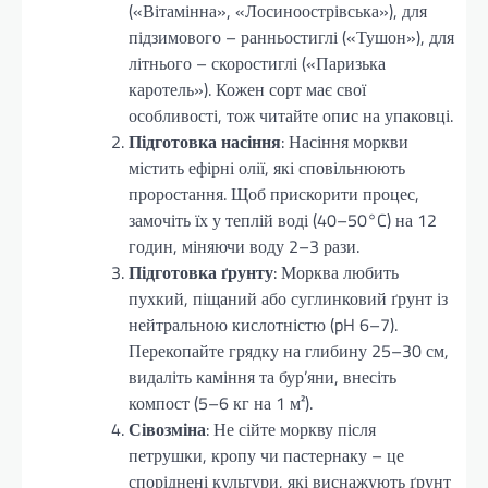
(«Вітамінна», «Лосиноострівська»), для
підзимового – ранньостиглі («Тушон»), для
літнього – скоростиглі («Паризька
каротель»). Кожен сорт має свої
особливості, тож читайте опис на упаковці.
Підготовка насіння
: Насіння моркви
містить ефірні олії, які сповільнюють
проростання. Щоб прискорити процес,
замочіть їх у теплій воді (40–50°C) на 12
годин, міняючи воду 2–3 рази.
Підготовка ґрунту
: Морква любить
пухкий, піщаний або суглинковий ґрунт із
нейтральною кислотністю (pH 6–7).
Перекопайте грядку на глибину 25–30 см,
видаліть каміння та бур’яни, внесіть
компост (5–6 кг на 1 м²).
Сівозміна
: Не сійте моркву після
петрушки, кропу чи пастернаку – це
споріднені культури, які виснажують ґрунт