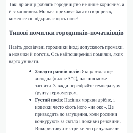
Такі дрібниці роблять городництво не лише корисним, а
й захопливим. Морква приховує багато сюрпризів, і
кожен сезон відкриває щось нове!
Типові помилки городників-початківців
Навіть досвідчені городники іноді допускають промахи,
а новачки й поготів. Ось найпоширеніші помилки, яких
варто уникати.
Занадто ранній посів
: Якщо земля ще
холодна (нижче 3°C), насіння може
загнити. Завжди перевіряйте температуру
ґрунту термометром.
Густий посів
: Насіння моркви дрібне, і
новачки часто сіють його «на око». Це
призводить до загущення, коли рослини
конкурують за світло і поживні речовини.
Використовуйте стрічки чи гранульоване