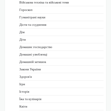
Військова техніка та військові теми
Гороскоп
Гуманітрані науки
Дієти та схуднення
Дім
Діти
Домашнє господарство
Домашні улюбленці
Домашній затишок
Закони України
Здоров'я
Ігри
Історія
Їжа та кулінарія
Квіти