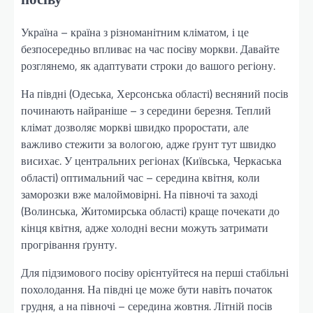
Україна – країна з різноманітним кліматом, і це
безпосередньо впливає на час посіву моркви. Давайте
розглянемо, як адаптувати строки до вашого регіону.
На півдні (Одеська, Херсонська області) весняний посів
починають найраніше – з середини березня. Теплий
клімат дозволяє моркві швидко проростати, але
важливо стежити за вологою, адже ґрунт тут швидко
висихає. У центральних регіонах (Київська, Черкаська
області) оптимальний час – середина квітня, коли
заморозки вже малоймовірні. На півночі та заході
(Волинська, Житомирська області) краще почекати до
кінця квітня, адже холодні весни можуть затримати
прогрівання ґрунту.
Для підзимового посіву орієнтуйтеся на перші стабільні
похолодання. На півдні це може бути навіть початок
грудня, а на півночі – середина жовтня. Літній посів