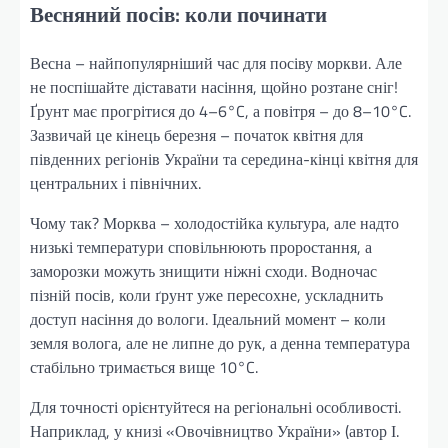
Весняний посів: коли починати
Весна – найпопулярніший час для посіву моркви. Але
не поспішайте діставати насіння, щойно розтане сніг!
Ґрунт має прогрітися до 4–6°C, а повітря – до 8–10°C.
Зазвичай це кінець березня – початок квітня для
південних регіонів України та середина-кінці квітня для
центральних і північних.
Чому так? Морква – холодостійка культура, але надто
низькі температури сповільнюють проростання, а
заморозки можуть знищити ніжні сходи. Водночас
пізній посів, коли ґрунт уже пересохне, ускладнить
доступ насіння до вологи. Ідеальний момент – коли
земля волога, але не липне до рук, а денна температура
стабільно тримається вище 10°C.
Для точності орієнтуйтеся на регіональні особливості.
Наприклад, у книзі «Овочівництво України» (автор І.