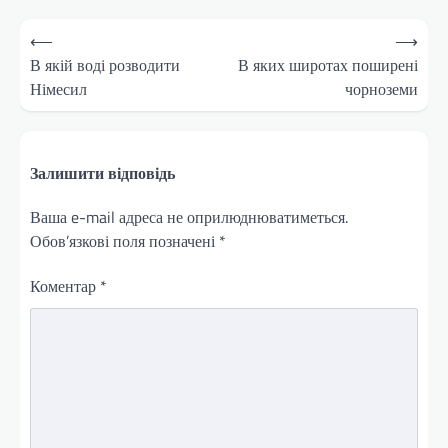
Навігація
⟵
⟶
записів
В якій воді розводити
В яких широтах поширені
Німесил
чорноземи
Залишити відповідь
Ваша e-mail адреса не оприлюднюватиметься.
Обов’язкові поля позначені
*
Коментар
*