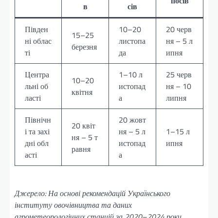
посів
в
сів
Півден
10–20
20 черв
15–25
ні облас
листопа
ня – 5 л
березня
ті
да
ипня
Центра
1–10 л
25 черв
10–20
льні об
истопад
ня – 10
квітня
ласті
а
липня
Північн
20 жовт
20 квіт
і та захі
ня – 5 л
1–15 л
ня – 5 т
дні обл
истопад
ипня
равня
асті
а
Джерело: На основі рекомендацій Українського
інституту овочівництва та даних
агрометеорологічних станцій за 2020–2024 роки.