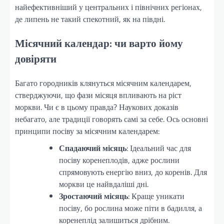
найефективніший у центральних і північних регіонах,
де липень не такий спекотний, як на півдні.
Місячний календар: чи варто йому
довіряти
Багато городників клянуться місячним календарем,
стверджуючи, що фази місяця впливають на ріст
моркви. Чи є в цьому правда? Наукових доказів
небагато, але традиції говорять самі за себе. Ось основні
принципи посіву за місячним календарем:
Спадаючий місяць
: Ідеальний час для
посіву коренеплодів, адже рослини
спрямовують енергію вниз, до коренів. Для
моркви це найвдаліші дні.
Зростаючий місяць
: Краще уникати
посіву, бо рослина може піти в бадилля, а
коренеплід залишиться дрібним.