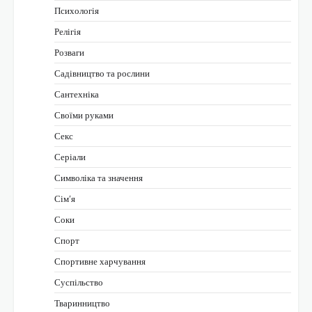
Психологія
Релігія
Розваги
Садівництво та рослини
Сантехніка
Своїми руками
Секс
Серіали
Символіка та значення
Сім’я
Соки
Спорт
Спортивне харчування
Суспільство
Тваринництво