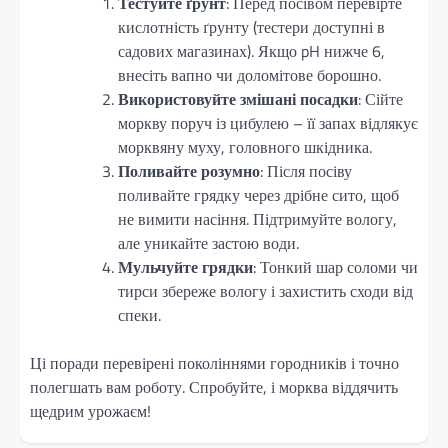
Тестуйте ґрунт
: Перед посівом перевірте
кислотність ґрунту (тестери доступні в
садових магазинах). Якщо pH нижче 6,
внесіть вапно чи доломітове борошно.
Використовуйте змішані посадки
: Сійте
моркву поруч із цибулею – її запах відлякує
морквяну муху, головного шкідника.
Поливайте розумно
: Після посіву
поливайте грядку через дрібне сито, щоб
не вимити насіння. Підтримуйте вологу,
але уникайте застою води.
Мульчуйте грядки
: Тонкий шар соломи чи
тирси збереже вологу і захистить сходи від
спеки.
Ці поради перевірені поколіннями городників і точно
полегшать вам роботу. Спробуйте, і морква віддячить
щедрим урожаєм!