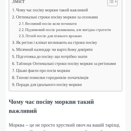
Зміст
Чому час посіву моркви такий важливий
Оптимальні строки посіву моркви за сезонами
Весняний посів: коли починати
Підзимовий посів: ризикована, але вигідна стратегія
Літній посів: для пізнього врожаю
Як регіон і клімат впливають на строки посіву
Місячний календар: чи варто йому довіряти
Підготовка до посіву: що потрібно знати
Таблиця: Оптимальні строки посіву моркви за регіонами
Цікаві факти про посів моркви
Типові помилки городників-початківців
Поради для ідеального посіву моркви
Чому час посіву моркви такий
важливий
Морква – це не просто хрусткий овоч на вашій тарілці,