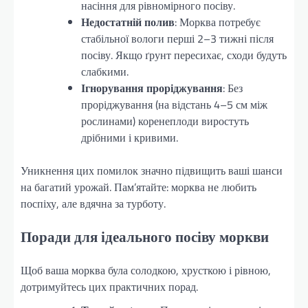
насіння для рівномірного посіву.
Недостатній полив
: Морква потребує
стабільної вологи перші 2–3 тижні після
посіву. Якщо ґрунт пересихає, сходи будуть
слабкими.
Ігнорування проріджування
: Без
проріджування (на відстань 4–5 см між
рослинами) коренеплоди виростуть
дрібними і кривими.
Уникнення цих помилок значно підвищить ваші шанси
на багатий урожай. Пам’ятайте: морква не любить
поспіху, але вдячна за турботу.
Поради для ідеального посіву моркви
Щоб ваша морква була солодкою, хрусткою і рівною,
дотримуйтесь цих практичних порад.