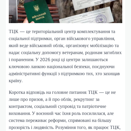
ТЦК — це територіальний центр комплектування та
соціальної підтримки, орган військового управління,
який веде військовий облік, організовує мобілізацію та
надає соціальну допомогу ветеранам, родинам загиблих
і пораненим. У 2026 році ці центри залишаються
ключовою ланкою національної безпеки, поєднуючи
адміністративні функції з підтримкою тих, хто захищав
країну.
Коротка відповідь на головне питання: ТЦК — це не
лише про призов, а й про облік, рекрутинг за
контрактом, соціальний супровід та патріотичне
виховання. У воєнний час їхня роль посилилася, але
система переживає реформи, спрямовані на більшу
прозорість і людяність. Розуміння того, як працює ТЦК,