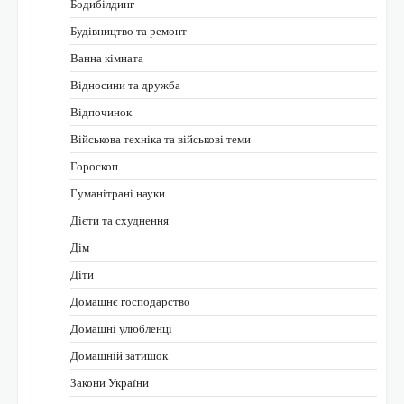
Бодибілдинг
Будівництво та ремонт
Ванна кімната
Відносини та дружба
Відпочинок
Військова техніка та військові теми
Гороскоп
Гуманітрані науки
Дієти та схуднення
Дім
Діти
Домашнє господарство
Домашні улюбленці
Домашній затишок
Закони України