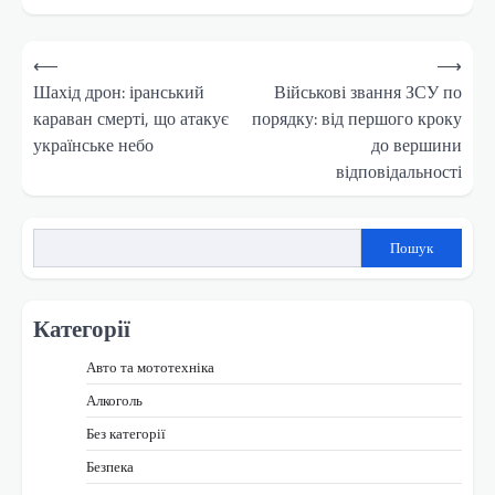
Навігація
⟵
⟶
записів
Шахід дрон: іранський
Військові звання ЗСУ по
караван смерті, що атакує
порядку: від першого кроку
українське небо
до вершини
відповідальності
Пошук
Категорії
Авто та мототехніка
Алкоголь
Без категорії
Безпека