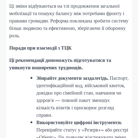
Ці зміни відбуваються на тлі продовження загальної
мобілізації та пошуку балансу між потребами фронту і
правами громадян. Реформа покликана зробити систему
більш людяною та ефективною, зберігаючи її оборонну
роль.
Поради при взаємодії з ТЦК
Ці рекомендації допоможуть підготуватися та
уникнути поширених труднощів.
Збирайте документи заздалегідь.
Паспорт,
ідентифікаційний код, військовий квиток,
довідки про сімейний стан, навчання чи
здоров’я — повний пакет зменшує
кількість візитів і прискорює розгляд
справи.
Використовуйте цифрові інструменти.
Перевіряйте статус у «Резерв+» або реєстрі
«Оберіг». Це дозволяє відстежувати зміни