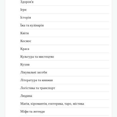
Здоров'я
Ігри
Історія
Їжа та кулінарія
Квіти
Космос
Краса
Культура та мистецтво
Кухня
Лікувальні засоби
Література та книжки
Логістика та транспорт
Людина
Магія, хіромантія, езотерика, таро, містика
Міфи та легенди