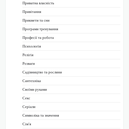
Приватна власність
Привітання
Прикмети та сни
Програми тренування
Професії та робота
Психологія
Релігія
Розваги
Садівництво та рослини
Сантехніка
Своїми руками
Секс
Серіали
Символіка та значення
Сім’я