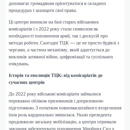
допомагає громадянам орієнтуватися в складних
процедурах і захищати свої права.
Ці центри виникли на базі старих військових
комісаріатів і з 2022 року стали символом як
необхідності поповнення армії, так і дискусій про
методи роботи. Сьогодні ТЦК — це не просто будівлі з
чергами, а частина механізму, який адаптується до
викликів затяжної війни, цифровізації та суспільних
очікувань.
Історія та еволюція ТЦК: від комісаріатів до
сучасних центрів
До 2022 року військові комісаріати займалися
переважно обліком призовників і допризовною
підготовкою. З початком повномасштабного вторгнення
їхня роль кардинально змінилася. Укази президента
продовжили загальну мобілізацію, а центри отримали
завдання забезпечувати поповнення Збройних Сил у