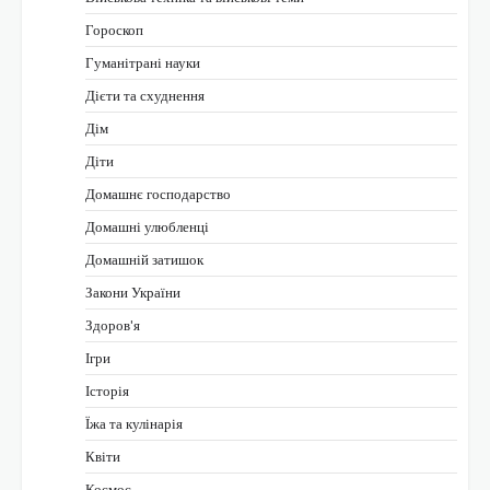
Гороскоп
Гуманітрані науки
Дієти та схуднення
Дім
Діти
Домашнє господарство
Домашні улюбленці
Домашній затишок
Закони України
Здоров'я
Ігри
Історія
Їжа та кулінарія
Квіти
Космос