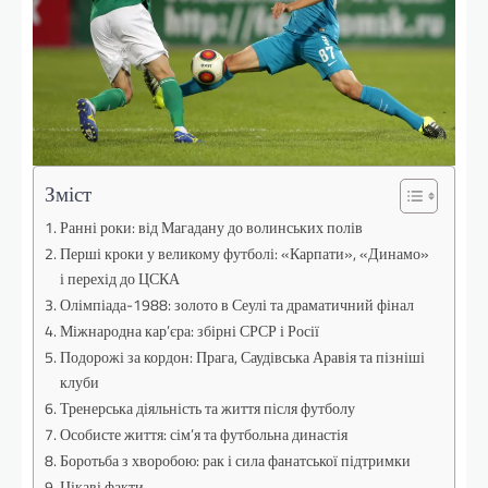
Зміст
Ранні роки: від Магадану до волинських полів
Перші кроки у великому футболі: «Карпати», «Динамо»
і перехід до ЦСКА
Олімпіада-1988: золото в Сеулі та драматичний фінал
Міжнародна кар’єра: збірні СРСР і Росії
Подорожі за кордон: Прага, Саудівська Аравія та пізніші
клуби
Тренерська діяльність та життя після футболу
Особисте життя: сім’я та футбольна династія
Боротьба з хворобою: рак і сила фанатської підтримки
Цікаві факти