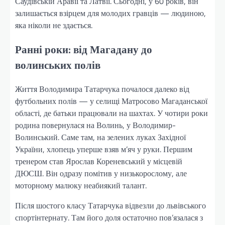
Саудівській Аравії та Латвії. Сьогодні, у 60 років, він
залишається взірцем для молодих гравців — людиною,
яка ніколи не здається.
Ранні роки: від Магадану до
волинських полів
Життя Володимира Татарчука почалося далеко від
футбольних полів — у селищі Матросово Магаданської
області, де батьки працювали на шахтах. У чотири роки
родина повернулася на Волинь, у Володимир-
Волинський. Саме там, на зелених луках Західної
України, хлопець уперше взяв м’яч у руки. Першим
тренером став Ярослав Кореневський у місцевій
ДЮСШ. Він одразу помітив у низькорослому, але
моторному малюку неабиякий талант.
Після шостого класу Татарчука відвезли до львівського
спортінтернату. Там його доля остаточно пов’язалася з