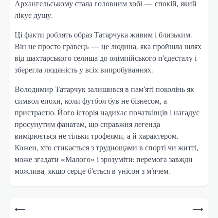
Архангельському стала головним хобі — спокій, який
лікує душу.
Ці факти роблять образ Татарчука живим і близьким.
Він не просто гравець — це людина, яка пройшла шлях
від шахтарського селища до олімпійського п’єдесталу і
зберегла людяність у всіх випробуваннях.
Володимир Татарчук залишився в пам’яті поколінь як
символ епохи, коли футбол був не бізнесом, а
пристрастю. Його історія надихає початківців і нагадує
просунутим фанатам, що справжня легенда
вимірюється не тільки трофеями, а й характером.
Кожен, хто стикається з труднощами в спорті чи житті,
може згадати «Малого» і зрозуміти: перемога завжди
можлива, якщо серце б’ється в унісон з м’ячем.
Навігація
⟵
⟶