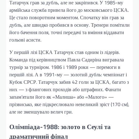
Татарчук грав за дубль, але не закріпився. У 1985-му
армійська служба привела його до московського ЦСКА.
Це стало поворотним моментом. Спочатку він грав за
дубль, але швидко пробився в основу. Тренери помітили
його бачення поля, точні передачі та вміння віддавати
гольові асисти.
У першій лізі ЦСКА Татарчук став одним із лідерів.
Команда під керівництвом Павла Садиріна вигравала
турнір за турніром. 1986 і 1989 роки — перемоги в
першій лізі. А в 1991-му — золотий дубль: чемпіонат і
Кубок СРСР. Татарчук забив 42 голи за ЦСКА, багато з
них — з флангових проходів або штрафних. Фанати
запам’ятали його як «Малиша» або «Малого» —
прізвисько, яке підкреслювало невеликий зріст (170 см),
але не зменшувало велич гри.
Олімпіада-1988: золото в Сеулі та
драматичний фінал