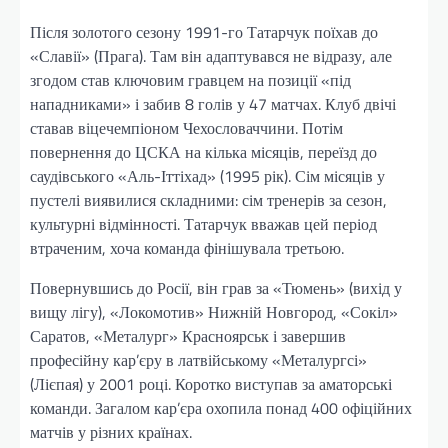
Після золотого сезону 1991-го Татарчук поїхав до
«Славії» (Прага). Там він адаптувався не відразу, але
згодом став ключовим гравцем на позиції «під
нападниками» і забив 8 голів у 47 матчах. Клуб двічі
ставав віцечемпіоном Чехословаччини. Потім
повернення до ЦСКА на кілька місяців, переїзд до
саудівського «Аль-Іттіхад» (1995 рік). Сім місяців у
пустелі виявилися складними: сім тренерів за сезон,
культурні відмінності. Татарчук вважав цей період
втраченим, хоча команда фінішувала третьою.
Повернувшись до Росії, він грав за «Тюмень» (вихід у
вищу лігу), «Локомотив» Нижній Новгород, «Сокіл»
Саратов, «Металург» Красноярськ і завершив
професійну кар’єру в латвійському «Металургсі»
(Лієпая) у 2001 році. Коротко виступав за аматорські
команди. Загалом кар’єра охопила понад 400 офіційних
матчів у різних країнах.