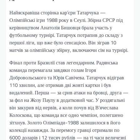
Найяскравіша сторінка кар’єри Татарчука —
Олімпійські ігри 1988 року в Сеулі. Збірна СРСР під
керівництвом Анатолія Бишовця брала участь у
футбольному турнірі. Татарчук потрапив до складу з
першої ліги, що вже було сенсацією. Він зіграв 10
матчів за олімпійську збірну, включаючи сім на турнірі.
Фінал проти Бразилії став легендарним. Радянська
команда перемагала завдяки голам Ігоря
Добровольського та Юрія Савічева. Татарчук відіграв
110 хвилин, але отримав дві жовті картки і був
видалений. Перша — за срив атаки на бровці, друга —
за фол на Жозу Паулу в додатковий час. У роздягальні
він закурив від нервів, а коли почув від В’ячеслава
Колоскова, що команда все одно чемпіон, полегшено
зітхнув. Золото Олімпіади-1988 залишилося в його
колекції назавжди. За перемогу гравці отримали по
6000 доларів і 12 тисяч рублів — на ті часи величезні