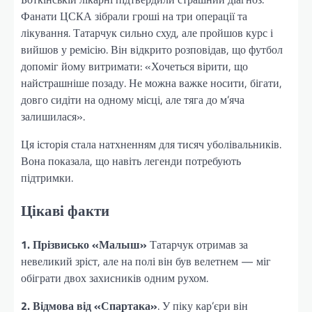
Фанати ЦСКА зібрали гроші на три операції та
лікування. Татарчук сильно схуд, але пройшов курс і
вийшов у ремісію. Він відкрито розповідав, що футбол
допоміг йому витримати: «Хочеться вірити, що
найстрашніше позаду. Не можна важке носити, бігати,
довго сидіти на одному місці, але тяга до м’яча
залишилася».
Ця історія стала натхненням для тисяч уболівальників.
Вона показала, що навіть легенди потребують
підтримки.
Цікаві факти
1. Прізвисько «Малыш»
Татарчук отримав за
невеликий зріст, але на полі він був велетнем — міг
обіграти двох захисників одним рухом.
2. Відмова від «Спартака»
. У піку кар’єри він