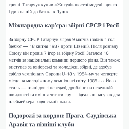
гроші. Татарчук купив «Жигулі» шостої моделі і довго
їздив на ній до батька в Луцьк.
Міжнародна кар’єра: збірні СРСР і Росії
За збірну СРСР Татарчук зіграв 9 матчів і забив 1 гол
(дебют — 18 квітня 1987 проти Швеції). Після розпаду
Союзу він провів 7 ігор за збірну Росії. Загалом 16
матчів за національні команди першого рівня. Він також
виступав за юніорські та молодіжні збірні, де здобув
срібло чемпіонату Європи U-18 у 1984-му та четверте
місце на молодіжному чемпіонаті світу 1985-го. Його
стиль — точні довгі передачі, дриблінг на невеликій
швидкості та вміння читати гру — ідеально пасував для
плеймейкера радянської школи.
Подорожі за кордон: Прага, Саудівська
Аравія та пізніші клуби