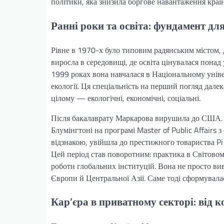
політики, яка знизила боргове навантаження країни
Ранні роки та освіта: фундамент дл
Рівне в 1970-х було типовим радянським містом, 
виросла в середовищі, де освіта цінувалася понад
1999 роках вона навчалася в Національному уніве
екології. Ця спеціальність на перший погляд далека
цілому — екологічні, економічні, соціальні.
Після бакалаврату Маркарова вирушила до США. У
Блумінгтоні на програмі Master of Public Affairs 
відзнакою, увійшла до престижного товариства Pi
Цей період став поворотним: практика в Світовом
роботи глобальних інституцій. Вона не просто в
Європи й Центральної Азії. Саме тоді сформувалас
Кар’єра в приватному секторі: від 