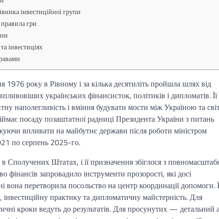
рівника інвестиційної групи
и правила гри
йни
 та інвестиціях
правами
 1976 року в Рівному і за кілька десятиліть пройшла шлях від
впливовіших українських фінансисток, політиків і дипломатів. Її
итну наполегливість і вміння будувати мости між Україною та сві
біймає посаду позаштатної радниці Президента України з питань
вжуючи впливати на майбутнє держави після роботи міністром
21 по серпень 2025-го.
 Сполучених Штатах, і її призначення збіглося з повномасшта
во фінансів запровадило інструменти прозорості, які досі
і вона перетворила посольство на центр координації допомоги. Ї
в, інвестиційну практику та дипломатичну майстерність. Для
ктичні кроки ведуть до результатів. Для просунутих — детальний 