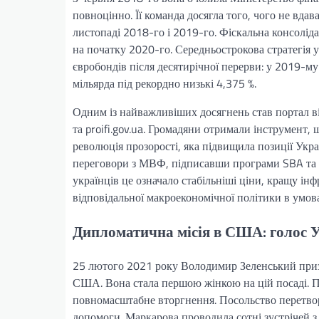
повноцінно. Її команда досягла того, чого не вда
листопаді 2018-го і 2019-го. Фіскальна консоліда
на початку 2020-го. Середньострокова стратегія 
євробондів після десятирічної перерви: у 2019-му
мільярда під рекордно низькі 4,375 %.
Одним із найважливіших досягнень став портал ві
та proifi.gov.ua. Громадяни отримали інструмент, 
революція прозорості, яка підвищила позиції Ук
переговори з МВФ, підписавши програми SBA та EF
українців це означало стабільніші ціни, кращу ін
відповідальної макроекономічної політики в умова
Дипломатична місія в США: голос У
25 лютого 2021 року Володимир Зеленський при
США. Вона стала першою жінкою на цій посаді. Пр
повномасштабне вторгнення. Посольство перетвори
допомоги. Маркарова проводила сотні зустрічей з