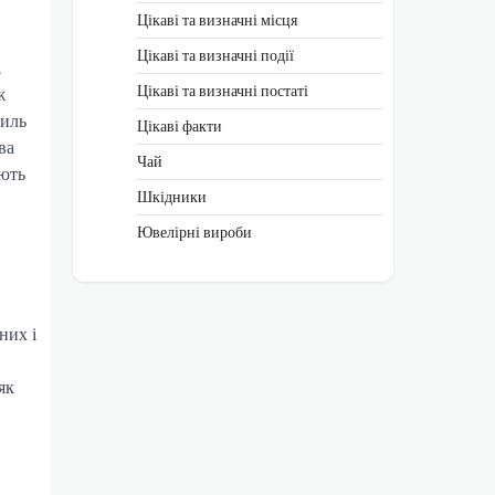
Цікаві та визначні місця
Цікаві та визначні події
.
Цікаві та визначні постаті
ж
тиль
Цікаві факти
ва
Чай
ують
Шкідники
Ювелірні вироби
них і
як