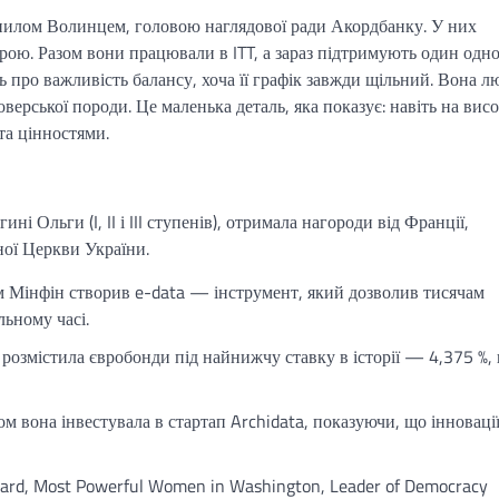
нилом Волинцем, головою наглядової ради Акордбанку. У них
порою. Разом вони працювали в ITT, а зараз підтримують один одно
ь про важливість балансу, хоча її графік завжди щільний. Вона л
верської породи. Це маленька деталь, яка показує: навіть на вис
та цінностями.
Ольги (I, II і III ступенів), отримала нагороди від Франції,
ної Церкви України.
м Мінфін створив e-data — інструмент, який дозволив тисячам
ьному часі.
розмістила євробонди під найнижчу ставку в історії — 4,375 %,
ом вона інвестувала в стартап Archidata, показуючи, що інноваці
d, Most Powerful Women in Washington, Leader of Democracy