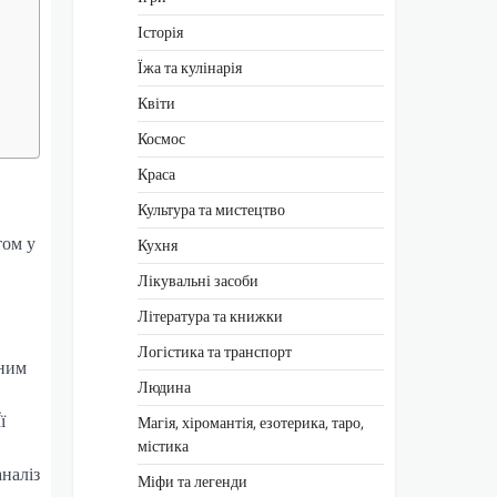
Історія
Їжа та кулінарія
Квіти
Космос
Краса
Культура та мистецтво
том у
Кухня
Лікувальні засоби
Література та книжки
Логістика та транспорт
бним
Людина
ї
Магія, хіромантія, езотерика, таро,
містика
аналіз
Міфи та легенди