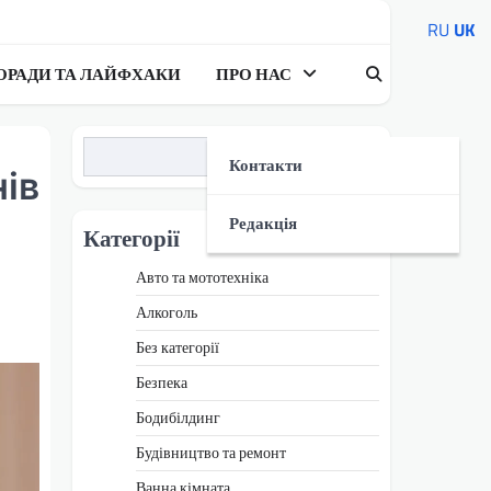
RU
UK
ОРАДИ ТА ЛАЙФХАКИ
ПРО НАС
Пошук
Контакти
ів
Редакція
Категорії
Авто та мототехніка
Алкоголь
Без категорії
Безпека
Бодибілдинг
Будівництво та ремонт
Ванна кімната