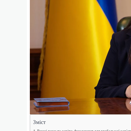
Зміст
Ранні роки та освіта: фундамент для глобальної кар’є