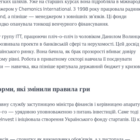
гких шляхів. Уже на старших курсах вона підробляла в міжнаро
джером у Chemonics International. З 1998 року працювала радник
nd, а пізніше — менеджером з зовнішніх зв’язків. Ці фонди
видко опанувала тонкощі венчурного фінансування.
групу ITT, працюючи пліч-о-пліч із чоловіком Данилом Волинце
озвивала проекти в банківській сфері та нерухомості. Цей досвід
аїнського ринку. Вона бачила, як брак прозорості вбиває довіру
ному рівні. Робота в приватному секторі навчила її поєднувати
и — навичка, яка пізніше врятувала державний бюджет у кризов
форми, які змінили правила гри
вну службу заступницею міністра фінансів і керівницею апарату
16-го — урядовою уповноваженою з питань інвестицій. Саме тоді
Invest і ініціювала створення Українського фонду стартапів. Ці 
нсів — спочатку як виконувачка обов’язків, а з листопада —