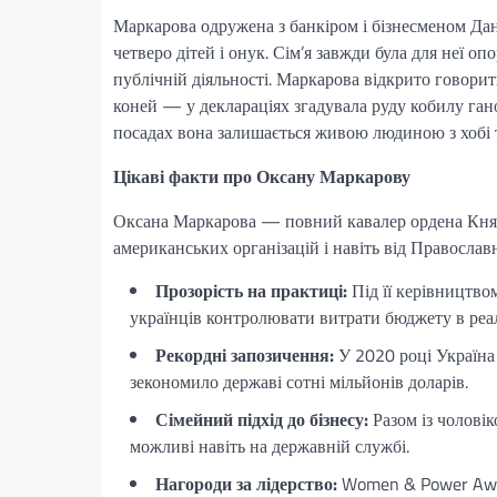
Маркарова одружена з банкіром і бізнесменом Да
четверо дітей і онук. Сім’я завжди була для неї о
публічній діяльності. Маркарова відкрито говорит
коней — у деклараціях згадувала руду кобилу гано
посадах вона залишається живою людиною з хобі 
Цікаві факти про Оксану Маркарову
Оксана Маркарова — повний кавалер ордена Княгині 
американських організацій і навіть від Православ
Прозорість на практиці:
Під її керівництво
українців контролювати витрати бюджету в реал
Рекордні запозичення:
У 2020 році Україна 
зекономило державі сотні мільйонів доларів.
Сімейний підхід до бізнесу:
Разом із чоловік
можливі навіть на державній службі.
Нагороди за лідерство:
Women & Power Awar