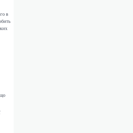
го в
юбить
оких
 що
ї