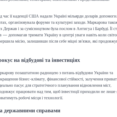
ід час її каденції США надали Україні мільярди доларів допомоги
тах, організовувала форуми та культурні заходи. Маркарова тако
 Держав і за сумісництвом була послом в Антигуа і Барбуді. Її с
в — допомагав тримати Україну в центрі уваги навіть коли світо
вершила місію, залишивши після себе міцні зв’язки, які продовж
окус на відбудові та інвестиціях
ркарову позаштатною радницею з питань відбудови України та
окращення бізнес-клімату, фінансової стійкості, залучення приват
 ідеально пасує для стратегічного планування відновлення міст,
родовжує працювати над тим, щоб інвестиції приходили не лише 
ватимуть робочі місця і технології.
 та державними справами