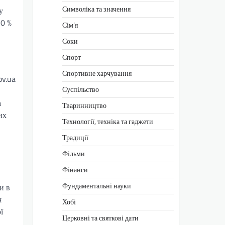
Символіка та значення
у
50 %
Сім’я
Соки
Спорт
Спортивне харчування
ov.ua
Суспільство
а
Тваринництво
их
Технології, техніка та гаджети
Традиції
Фільми
Фінанси
Фундаментальні науки
и в
я
Хобі
ї
Церковні та святкові дати