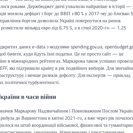
валося роками. Держбюджет двічі ухвалили найраніше в історії — 
ція знизила дефіцит і борг до ВВП з 80 % у 2017-му до близько 
управління боргом дозволила Україні повернутися на ринок
 розмістили мільярд євро під 6,75 %, а в січні 2020-го — 1,25
дкритих даних e-data з модулями spending.gov.ua, openbudget.g
щоб бачити, куди йдуть їхні податки. Це не просто сайт — це
раїни в міжнародних рейтингах. Маркарова також успішно провел
F, які підтримали країну в рік подвійних виборів. Для звичайн
фраструктуру і менше ризиків дефолту. Для експертів — приклад
х політичної турбулентності.
країни в часи війни
значив Маркарову Надзвичайним і Повноважним Послом Україн
ибула до Вашингтона в квітні 2021-го, а вже через рік почалос
лося на штаб координації військової, фінансової та гуманітарно
 конгресменами, сенаторами, бізнесменами і представниками