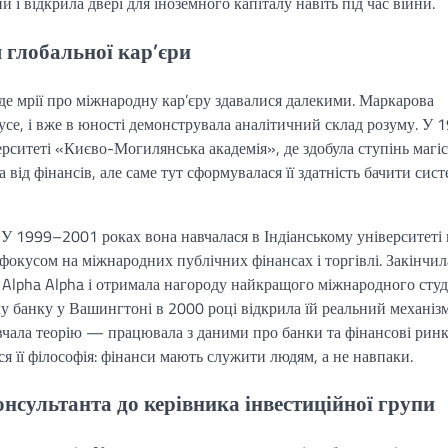
 і відкрила двері для іноземного капіталу навіть під час війни.
я глобальної кар’єри
де мрії про міжнародну кар’єру здавалися далекими. Маркарова
 усе, і вже в юності демонструвала аналітичний склад розуму. У 
рситеті «Києво-Могилянська академія», де здобула ступінь магі
 від фінансів, але саме тут сформувалася її здатність бачити сис
 1999–2001 роках вона навчалася в Індіанському університеті 
з фокусом на міжнародних публічних фінансах і торгівлі. Закінчил
 Alpha Alpha і отримала нагороду найкращого міжнародного студ
у банку у Вашингтоні в 2000 році відкрила їй реальний механіз
ивчала теорію — працювала з даними про банки та фінансові рин
я її філософія: фінанси мають служити людям, а не навпаки.
консультанта до керівника інвестиційної групи