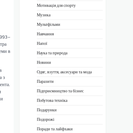
Мотивація для спорту
Музика
Мультфільми
Навчання
1993–
Напої
стра
теми в
Наука та природа
Новини
в
Одяг, взуття, аксесуари та мода
а з
Паразити
ента.
Підприємництво та бізнес
м
ки
Побутова техніка
Подарунки
Подорожі
Поради та лайфхаки