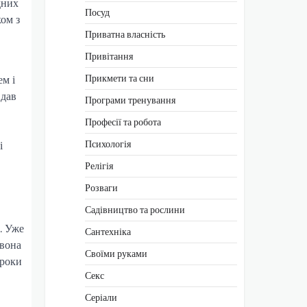
дних
Посуд
ом з
Приватна власність
Привітання
Прикмети та сни
м і
 дав
Програми тренування
Професії та робота
Психологія
і
Релігія
Розваги
Садівництво та рослини
. Уже
Сантехніка
 вона
Своїми руками
кроки
Секс
Серіали