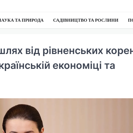
НАУКА ТА ПРИРОДА
САДІВНИЦТВО ТА РОСЛИНИ
П
лях від рівненських корен
країнській економіці та