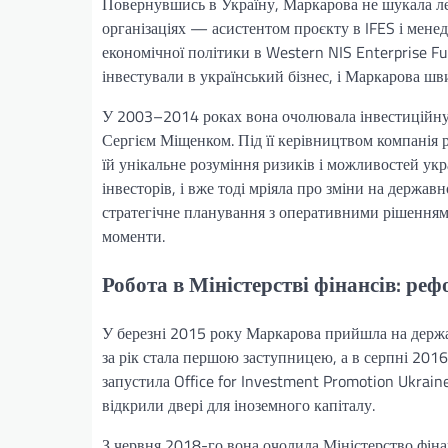
Повернувшись в Україну, Маркарова не шукала ле
організаціях — асистентом проєкту в IFES і мене
економічної політики в Western NIS Enterprise Fu
інвестували в український бізнес, і Маркарова ш
У 2003–2014 роках вона очолювала інвестиційну 
Сергієм Міщенком. Під її керівництвом компанія р
їй унікальне розуміння ризиків і можливостей укр
інвесторів, і вже тоді мріяла про зміни на держав
стратегічне планування з оперативними рішенням
моменти.
Робота в Міністерстві фінансів: ре
У березні 2015 року Маркарова прийшла на держа
за рік стала першою заступницею, а в серпні 20
запустила Office for Investment Promotion Ukraine
відкрили двері для іноземного капіталу.
З червня 2018-го вона очолила Міністерство фіна