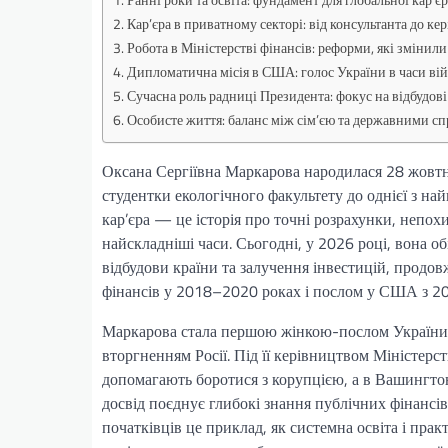
Кар’єра в приватному секторі: від консультанта до ке
Робота в Міністерстві фінансів: реформи, які змінил
Дипломатична місія в США: голос України в часи ві
Сучасна роль радниці Президента: фокус на відбудові
Особисте життя: баланс між сім’єю та державними с
Оксана Сергіївна Маркарова народилася 28 жовтня
студентки екологічного факультету до однієї з най
кар’єра — це історія про точні розрахунки, непох
найскладніші часи. Сьогодні, у 2026 році, вона о
відбудови країни та залучення інвестицій, продо
фінансів у 2018–2020 роках і послом у США з 20
Маркарова стала першою жінкою-послом України в
вторгненням Росії. Під її керівництвом Міністерст
допомагають боротися з корупцією, а в Вашингтон
досвід поєднує глибокі знання публічних фінансі
початківців це приклад, як системна освіта і пра