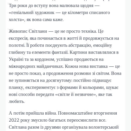
Три роки до вступу вона малювала щодня —
«геніальний художник — це кілометри списаного
холста», як вона сама каже.
Живопис Світлани — це не просто техніка. Це
експресія, яка починається в житті й продовжується на
полотні. Її роботи поєднують абстракцію, емоційну
глибину та елементи фантазії. Картини виставлялися в
Україні та за кордоном, успішно продаються на
міжнародних майданчиках. Кожна нова виставка — це
не просто показ, а продовження розмови зі світом. Вона
не зупиняється на досягнутому: постійно підвищує
планку, експериментує з формами й кольорами, шукає
нові способи передати «світле й незвичне», яке так
любить.
А потім прийшла війна. Повномасштабне вторгнення
2022 року змусило багатьох переосмислити все.
Світлана разом із друзями організувала волонтерський