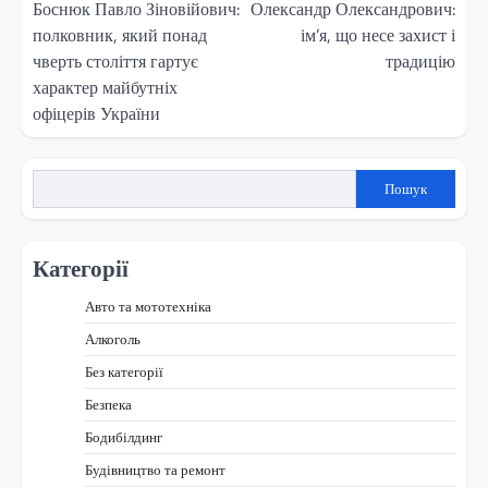
записів
Боснюк Павло Зіновійович:
Олександр Олександрович:
полковник, який понад
ім’я, що несе захист і
чверть століття гартує
традицію
характер майбутніх
офіцерів України
Пошук
Категорії
Авто та мототехніка
Алкоголь
Без категорії
Безпека
Бодибілдинг
Будівництво та ремонт