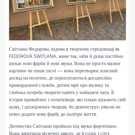
Світлана Федорова, відома в творчому середовищі як
FEDOROVA SWITLANA, живе так, ніби її душа постійно
шукає нові фарби й нові звуки. Вона не просто малює
картини чи пише пісні — вона перетворює власний
досвід на полотно, де переплітаються дисципліна
прикордонної служби, дитячі мрії про музику та
глибока потреба творити навіть у найважчі часи. Її
історія приваблює і початківців, які тільки шукають свій
шлях, і досвідчених творців, бо демонструє: ніколи не
пізно додати нову фарбу до палітри життя.
Дитинство Світлани пройшло під звуки фортепіано.
Вона закінчила музичну школу, де її голос і слух