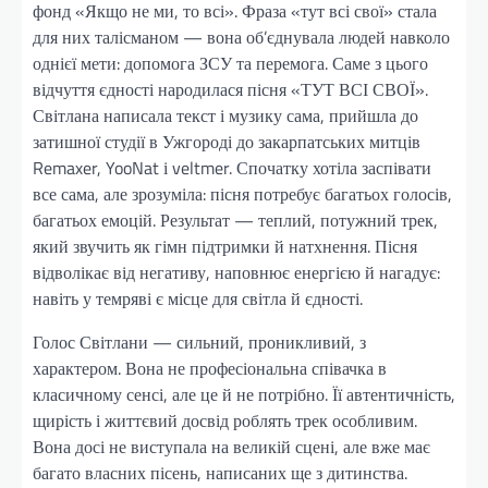
фонд «Якщо не ми, то всі». Фраза «тут всі свої» стала
для них талісманом — вона об’єднувала людей навколо
однієї мети: допомога ЗСУ та перемога. Саме з цього
відчуття єдності народилася пісня «ТУТ ВСІ СВОЇ».
Світлана написала текст і музику сама, прийшла до
затишної студії в Ужгороді до закарпатських митців
Remaxer, YooNat і veltmer. Спочатку хотіла заспівати
все сама, але зрозуміла: пісня потребує багатьох голосів,
багатьох емоцій. Результат — теплий, потужний трек,
який звучить як гімн підтримки й натхнення. Пісня
відволікає від негативу, наповнює енергією й нагадує:
навіть у темряві є місце для світла й єдності.
Голос Світлани — сильний, проникливий, з
характером. Вона не професіональна співачка в
класичному сенсі, але це й не потрібно. Її автентичність,
щирість і життєвий досвід роблять трек особливим.
Вона досі не виступала на великій сцені, але вже має
багато власних пісень, написаних ще з дитинства.