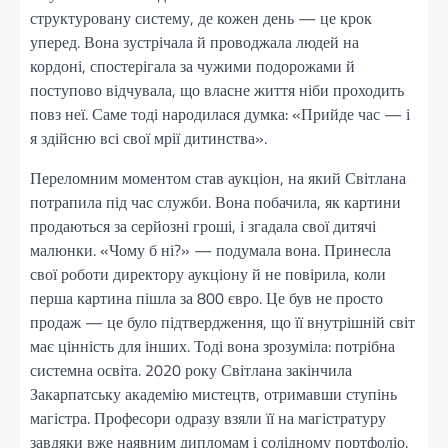
структуровану систему, де кожен день — це крок
уперед. Вона зустрічала й проводжала людей на
кордоні, спостерігала за чужими подорожами й
поступово відчувала, що власне життя ніби проходить
повз неї. Саме тоді народилася думка: «Прийде час — і
я здійсню всі свої мрії дитинства».
Переломним моментом став аукціон, на який Світлана
потрапила під час служби. Вона побачила, як картини
продаються за серйозні гроші, і згадала свої дитячі
малюнки. «Чому б ні?» — подумала вона. Принесла
свої роботи директору аукціону й не повірила, коли
перша картина пішла за 800 євро. Це був не просто
продаж — це було підтвердження, що її внутрішній світ
має цінність для інших. Тоді вона зрозуміла: потрібна
системна освіта. 2020 року Світлана закінчила
Закарпатську академію мистецтв, отримавши ступінь
магістра. Професори одразу взяли її на магістратуру
завдяки вже наявним дипломам і солідному портфоліо.