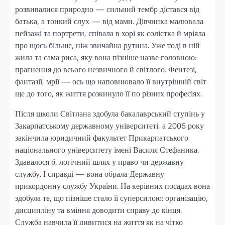
розвивалися природно — сильний тембр дістався від
батька, а тонкий слух — від мами. Дівчинка малювала
пейзажі та портрети, співала в хорі як солістка й мріяла
про щось більше, ніж звичайна рутина. Уже тоді в ній
жила та сама риса, яку вона пізніше назве головною:
прагнення до всього незвичного й світлого. Фентезі,
фантазії, мрії — ось що наповнювало її внутрішній світ
ще до того, як життя розкинуло її по різних професіях.
Після школи Світлана здобула бакалаврський ступінь у
Закарпатському державному університеті, а 2006 року
закінчила юридичний факультет Прикарпатського
національного університету імені Василя Стефаника.
Здавалося б, логічний шлях у право чи державну
службу. І справді — вона обрала Державну
прикордонну службу України. На керівних посадах вона
здобула те, що пізніше стало її суперсилою: організацію,
дисципліну та вміння доводити справу до кінця.
Служба навчила її дивитися на життя як на чітко