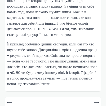
шлях — це не історія про «успіх з нуля», а про
послідовну працю, високу планку й уміння чути себе
навіть тоді, коли навколо шумить війна. Кожна її
картина, кожна нота — це маленьке світло, яке вона
запалює для себе й для інших. І чим більше людей
дізнаються про FEDOROVA SWITLANA, тим яскравіше
стає ця палітра українського мистецтва.
Її приклад особливо цінний сьогодні, коли багато хто
шукає себе заново. Дисципліна + мрія + щоденна праця
= результат, який надихає. Світлана не просто творить
— вона живе творчістю, і це найпотужніша мотивація
для всіх, хто досі сумнівається, чи варто починати нове
в 40, 50 чи будь-якому іншому віці. Її історії, її фарби й
її голос продовжують звучати — і це тільки початок
нової, ще яскравішої глави.
Навігація
⟵
⟶