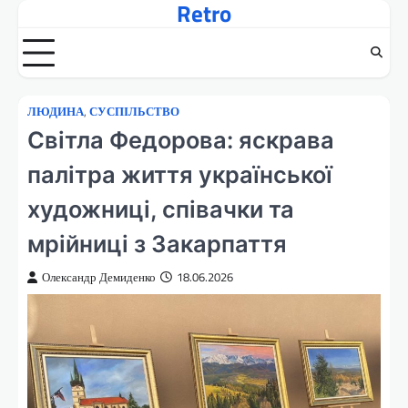
Retro
Перейти
до
вмісту
ЛЮДИНА
,
СУСПІЛЬСТВО
Світла Федорова: яскрава
палітра життя української
художниці, співачки та
мрійниці з Закарпаття
Олександр Демиденко
18.06.2026