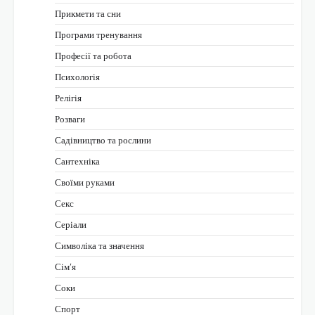
Прикмети та сни
Програми тренування
Професії та робота
Психологія
Релігія
Розваги
Садівництво та рослини
Сантехніка
Своїми руками
Секс
Серіали
Символіка та значення
Сім’я
Соки
Спорт