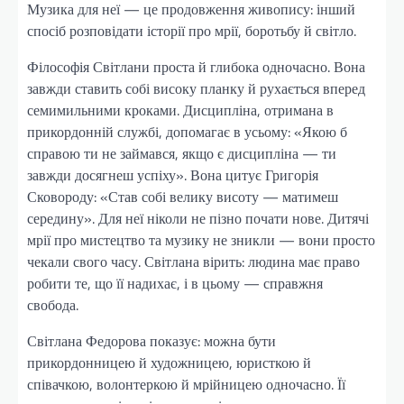
Музика для неї — це продовження живопису: інший
спосіб розповідати історії про мрії, боротьбу й світло.
Філософія Світлани проста й глибока одночасно. Вона
завжди ставить собі високу планку й рухається вперед
семимильними кроками. Дисципліна, отримана в
прикордонній службі, допомагає в усьому: «Якою б
справою ти не займався, якщо є дисципліна — ти
завжди досягнеш успіху». Вона цитує Григорія
Сковороду: «Став собі велику висоту — матимеш
середину». Для неї ніколи не пізно почати нове. Дитячі
мрії про мистецтво та музику не зникли — вони просто
чекали свого часу. Світлана вірить: людина має право
робити те, що її надихає, і в цьому — справжня
свобода.
Світлана Федорова показує: можна бути
прикордонницею й художницею, юристкою й
співачкою, волонтеркою й мрійницею одночасно. Її