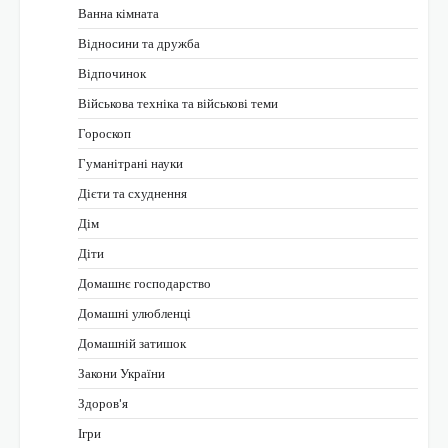
Ванна кімната
Відносини та дружба
Відпочинок
Військова техніка та військові теми
Гороскоп
Гуманітрані науки
Дієти та схуднення
Дім
Діти
Домашнє господарство
Домашні улюбленці
Домашній затишок
Закони України
Здоров'я
Ігри