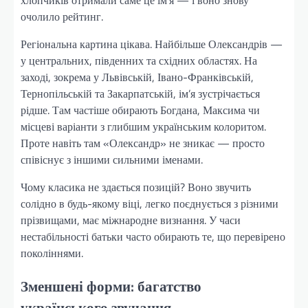
хлопчиків отримали саме це ім’я — і воно знову
очолило рейтинг.
Регіональна картина цікава. Найбільше Олександрів —
у центральних, південних та східних областях. На
заході, зокрема у Львівській, Івано-Франківській,
Тернопільській та Закарпатській, ім’я зустрічається
рідше. Там частіше обирають Богдана, Максима чи
місцеві варіанти з глибшим українським колоритом.
Проте навіть там «Олександр» не зникає — просто
співіснує з іншими сильними іменами.
Чому класика не здається позицій? Воно звучить
солідно в будь-якому віці, легко поєднується з різними
прізвищами, має міжнародне визнання. У часи
нестабільності батьки часто обирають те, що перевірено
поколіннями.
Зменшені форми: багатство
українського звучання