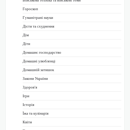
Гороскоп
Гуманітрані науки
Дієти та схуднення
Дім
Діти
Домашнє господарство
Домашні улюбленці
Домашній затишок
Закони України
Здоров'я
Ігри
Історія
Їжа та кулінарія
Квіти