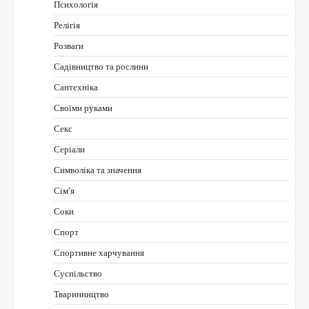
Психологія
Релігія
Розваги
Садівництво та рослини
Сантехніка
Своїми руками
Секс
Серіали
Символіка та значення
Сім’я
Соки
Спорт
Спортивне харчування
Суспільство
Тваринництво