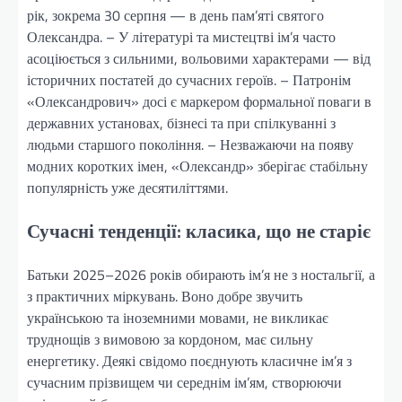
рік, зокрема 30 серпня — в день пам’яті святого
Олександра. – У літературі та мистецтві ім’я часто
асоціюється з сильними, вольовими характерами — від
історичних постатей до сучасних героїв. – Патронім
«Олександрович» досі є маркером формальної поваги в
державних установах, бізнесі та при спілкуванні з
людьми старшого покоління. – Незважаючи на появу
модних коротких імен, «Олександр» зберігає стабільну
популярність уже десятиліттями.
Сучасні тенденції: класика, що не старіє
Батьки 2025–2026 років обирають ім’я не з ностальгії, а
з практичних міркувань. Воно добре звучить
українською та іноземними мовами, не викликає
труднощів з вимовою за кордоном, має сильну
енергетику. Деякі свідомо поєднують класичне ім’я з
сучасним прізвищем чи середнім ім’ям, створюючи