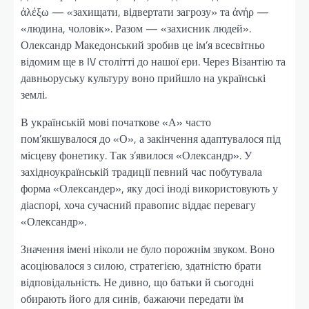
ἀλέξω — «захищати, відвертати загрозу» та ἀνήρ —
«людина, чоловік». Разом — «захисник людей».
Олександр Македонський зробив це ім’я всесвітньо
відомим ще в IV столітті до нашої ери. Через Візантію та
давньоруську культуру воно прийшло на українські
землі.
В українській мові початкове «А» часто
пом’якшувалося до «О», а закінчення адаптувалося під
місцеву фонетику. Так з’явилося «Олександр». У
західноукраїнській традиції певний час побутувала
форма «Олександер», яку досі іноді використовують у
діаспорі, хоча сучасний правопис віддає перевагу
«Олександр».
Значення імені ніколи не було порожнім звуком. Воно
асоціювалося з силою, стратегією, здатністю брати
відповідальність. Не дивно, що батьки й сьогодні
обирають його для синів, бажаючи передати їм