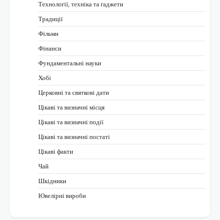
Технології, техніка та гаджети
Традиції
Фільми
Фінанси
Фундаментальні науки
Хобі
Церковні та святкові дати
Цікаві та визначні місця
Цікаві та визначні події
Цікаві та визначні постаті
Цікаві факти
Чай
Шкідники
Ювелірні вироби