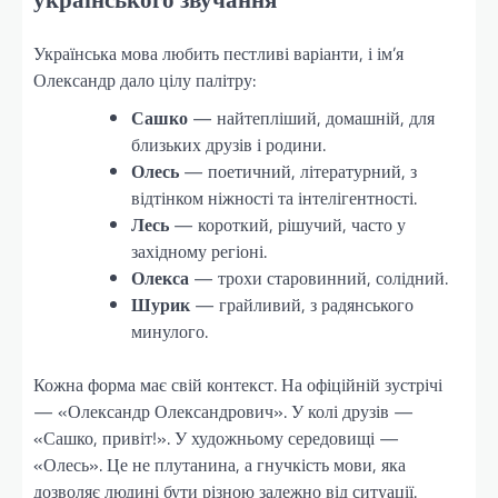
Українська мова любить пестливі варіанти, і ім’я
Олександр дало цілу палітру:
Сашко
— найтепліший, домашній, для
близьких друзів і родини.
Олесь
— поетичний, літературний, з
відтінком ніжності та інтелігентності.
Лесь
— короткий, рішучий, часто у
західному регіоні.
Олекса
— трохи старовинний, солідний.
Шурик
— грайливий, з радянського
минулого.
Кожна форма має свій контекст. На офіційній зустрічі
— «Олександр Олександрович». У колі друзів —
«Сашко, привіт!». У художньому середовищі —
«Олесь». Це не плутанина, а гнучкість мови, яка
дозволяє людині бути різною залежно від ситуації.