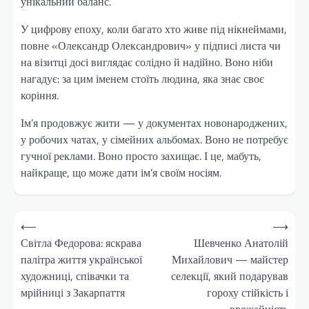
унікальний баланс.
У цифрову епоху, коли багато хто живе під нікнеймами,
повне «Олександр Олександрович» у підписі листа чи
на візитці досі виглядає солідно й надійно. Воно ніби
нагадує: за цим іменем стоїть людина, яка знає своє
коріння.
Ім’я продовжує жити — у документах новонароджених,
у робочих чатах, у сімейних альбомах. Воно не потребує
гучної реклами. Воно просто захищає. І це, мабуть,
найкраще, що може дати ім’я своїм носіям.
Навігація
⟵
⟶
записів
Світла Федорова: яскрава
Шевченко Анатолій
палітра життя української
Михайлович — майстер
художниці, співачки та
селекції, який подарував
мрійниці з Закарпаття
гороху стійкість і
врожайність