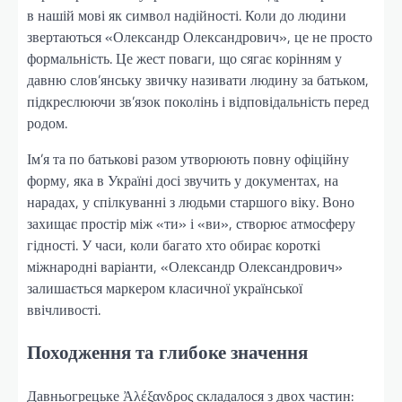
в нашій мові як символ надійності. Коли до людини
звертаються «Олександр Олександрович», це не просто
формальність. Це жест поваги, що сягає корінням у
давню слов’янську звичку називати людину за батьком,
підкреслюючи зв’язок поколінь і відповідальність перед
родом.
Ім’я та по батькові разом утворюють повну офіційну
форму, яка в Україні досі звучить у документах, на
нарадах, у спілкуванні з людьми старшого віку. Воно
захищає простір між «ти» і «ви», створює атмосферу
гідності. У часи, коли багато хто обирає короткі
міжнародні варіанти, «Олександр Олександрович»
залишається маркером класичної української
ввічливості.
Походження та глибоке значення
Давньогрецьке Ἀλέξανδρος складалося з двох частин: