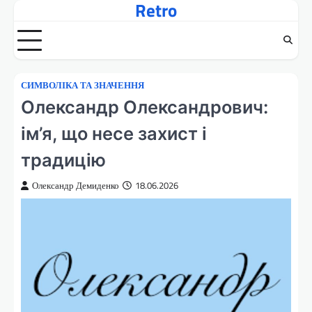
Retro
Перейти
до
вмісту
СИМВОЛІКА ТА ЗНАЧЕННЯ
Олександр Олександрович:
ім’я, що несе захист і
традицію
Олександр Демиденко
18.06.2026