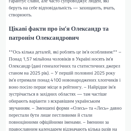
гарантує слави, але часто супроводжує людей, які
беруть на себе відповідальність — захищають, вчать,
створюють.
Цікаві факти про ім’я Олександр та
патронім Олександрович
**Ось кілька деталей, які роблять це ім’я особливим:** –
Понад 1,57 мільйона чоловіків в Україні носять ім’я
Олександр (дані генеалогічних та статистичних джерел
станом на 2025 рік). – У першій половині 2025 року
ім’я отримали понад 4100 новонароджених хлопчиків і
воно посіло перше місце в рейтингу. – Найрідше ім’я
зустрічається в західних областях — там частіше
обирають варіанти з яскравішим українським
звучанням. – Зменшені форми «Олесь» та «Лесь» давно
перестали бути лише пестливими й стали
повноцінними офіційними іменами. – Іменини за
православним календарем відзначають кілька разів на