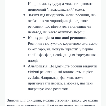
Наприклад, кукурудза може створювати
природний “парасольковий” ефект.
Захист від шкідників.
Деякі рослини, як-
от базилік чи чорнобривці, виділяють
речовини, що відлякують попелиць чи
нематод, які часто атакують перець.
Конкуренція за поживні речовини.
Рослини з потужною кореневою системою,
як-от гарбузи, можуть “красти” у перцю
калій і фосфор, необхідні для формування
плодів.
Алелопатія.
Це здатність рослин виділяти
хімічні речовини, які впливають на ріст
сусідів. Наприклад, фенхель може
пригнічувати перець, а морква, навпаки,
покращує його розвиток.
Знаючи ці принципи, можна створити грядку, де кожна
рослина підсилює іншу. Далі розглянемо, які культури