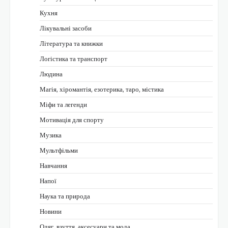
Кухня
Лікувальні засоби
Література та книжки
Логістика та транспорт
Людина
Магія, хіромантія, езотерика, таро, містика
Міфи та легенди
Мотивація для спорту
Музика
Мультфільми
Навчання
Напої
Наука та природа
Новини
Одяг, взуття, аксесуари та мода