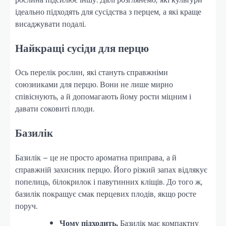
ідеально підходять для сусідства з перцем, а які краще
висаджувати подалі.
Найкращі сусіди для перцю
Ось перелік рослин, які стануть справжніми
союзниками для перцю. Вони не лише мирно
співіснують, а й допомагають йому рости міцним і
давати соковиті плоди.
Базилік
Базилік – це не просто ароматна приправа, а й
справжній захисник перцю. Його різкий запах відлякує
попелиць, білокрилок і павутинних кліщів. До того ж,
базилік покращує смак перцевих плодів, якщо росте
поруч.
Чому підходить.
Базилік має компактну