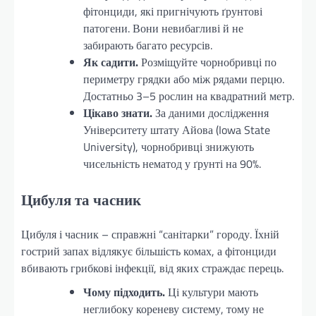
фітонциди, які пригнічують ґрунтові
патогени. Вони невибагливі й не
забирають багато ресурсів.
Як садити.
Розміщуйте чорнобривці по
периметру грядки або між рядами перцю.
Достатньо 3–5 рослин на квадратний метр.
Цікаво знати.
За даними дослідження
Університету штату Айова (Iowa State
University), чорнобривці знижують
чисельність нематод у ґрунті на 90%.
Цибуля та часник
Цибуля і часник – справжні “санітарки” городу. Їхній
гострий запах відлякує більшість комах, а фітонциди
вбивають грибкові інфекції, від яких страждає перець.
Чому підходить.
Ці культури мають
неглибоку кореневу систему, тому не