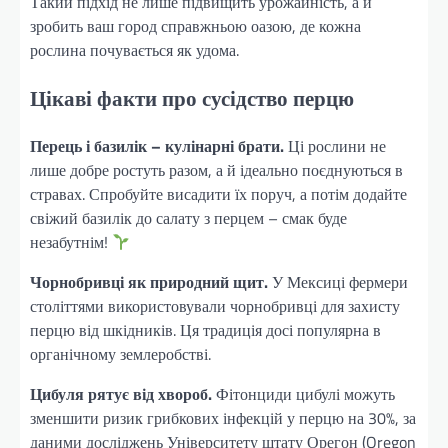
Такий підхід не лише підвищить урожайність, а й
зробить ваш город справжньою оазою, де кожна
рослина почувається як удома.
Цікаві факти про сусідство перцю
Перець і базилік – кулінарні брати.
Ці рослини не
лише добре ростуть разом, а й ідеально поєднуються в
стравах. Спробуйте висадити їх поруч, а потім додайте
свіжий базилік до салату з перцем – смак буде
незабутнім!
Чорнобривці як природний щит.
У Мексиці фермери
століттями використовували чорнобривці для захисту
перцю від шкідників. Ця традиція досі популярна в
органічному землеробстві.
Цибуля рятує від хвороб.
Фітонциди цибулі можуть
зменшити ризик грибкових інфекцій у перцю на 30%, за
даними досліджень Університету штату Орегон (Oregon