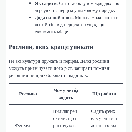
Як садити.
Сійте моркву в міжряддях або
чергуючи з перцем у шаховому порядку.
Додатковий плюс.
Морква може рости в
легкій тіні від перцевих кущів, що
економить місце.
Рослини, яких краще уникати
Не всі культури дружать із перцем. Деякі рослини
можуть пригнічувати його ріст, забирати поживні
речовини чи приваблювати шкідників.
Чому не під
Рослина
Що робити
ходить
Виділяє реч
Садіть фенх
овини, що п
ель у іншій ч
Фенхель
ригнічують
астині город