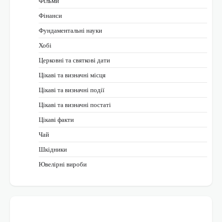
Фільми
Фінанси
Фундаментальні науки
Хобі
Церковні та святкові дати
Цікаві та визначні місця
Цікаві та визначні події
Цікаві та визначні постаті
Цікаві факти
Чай
Шкідники
Ювелірні вироби