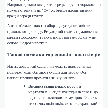
Наприклад, якщо висадити перець поруч із морквою, ви
можете отримати на 10–15% більше плодів завдяки
кращій аерації ґрунту.
Але пам’ятайте: навіть найкращі сусіди не замінять
правильного догляду. Регулярний полив, підживлення
калієм і фосфором, а також захист від заморозків – це
основа щедрого врожаю.
Типові помилки городників-початківців
Навіть досвідчені садівники можуть припуститися
помилок, коли обирають сусідів для перцю. Ось
найпоширеніші промахи і як їх уникнути.
Висаджування перцю поруч із
картоплею.
Обидві культури належать до
родини пасльонових, тому приваблюють
тих самих шкідників, як-от колорадський