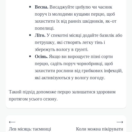
Весна.
Висаджуйте цибулю чи часник
поруч із молодими кущами перцю, щоб
захистити їх від ранніх шкідників, як-от
попелиці.
Літо.
У спекотні місяці додайте базилік або
петрушку, які створять легку тінь і
збережуть вологу в ґрунті.
Осінь.
Якщо ви вирощуєте пізні сорти
перцю, садіть поруч чорнобривці, щоб
захистити рослини від грибкових інфекцій,
які активізуються у вологу погоду.
Такий підхід допоможе перцю залишатися здоровим
протягом усього сезону.
Навігація
⟵
⟶
записів
Лев місяць: таємниці
Коли можна пікірувати