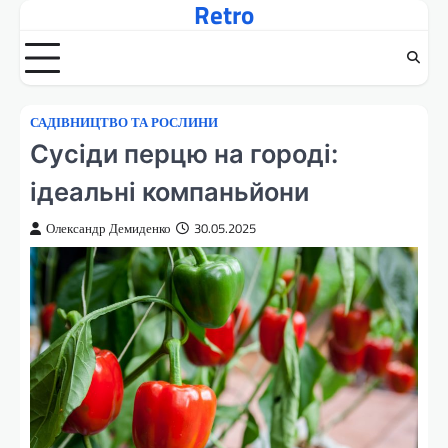
Retro
Перейти
до
вмісту
САДІВНИЦТВО ТА РОСЛИНИ
Сусіди перцю на городі:
ідеальні компаньйони
Олександр Демиденко
30.05.2025