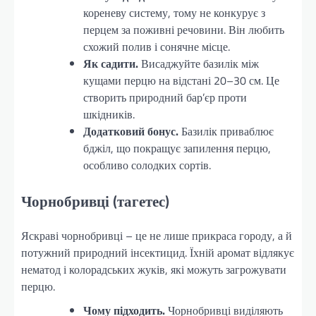
кореневу систему, тому не конкурує з
перцем за поживні речовини. Він любить
схожий полив і сонячне місце.
Як садити.
Висаджуйте базилік між
кущами перцю на відстані 20–30 см. Це
створить природний бар’єр проти
шкідників.
Додатковий бонус.
Базилік приваблює
бджіл, що покращує запилення перцю,
особливо солодких сортів.
Чорнобривці (тагетес)
Яскраві чорнобривці – це не лише прикраса городу, а й
потужний природний інсектицид. Їхній аромат відлякує
нематод і колорадських жуків, які можуть загрожувати
перцю.
Чому підходить.
Чорнобривці виділяють