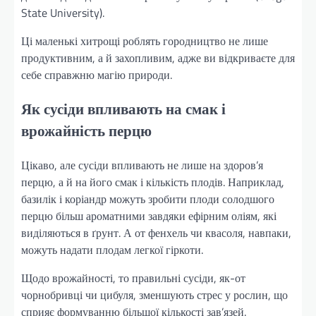
State University).
Ці маленькі хитрощі роблять городництво не лише
продуктивним, а й захопливим, адже ви відкриваєте для
себе справжню магію природи.
Як сусіди впливають на смак і
врожайність перцю
Цікаво, але сусіди впливають не лише на здоров’я
перцю, а й на його смак і кількість плодів. Наприклад,
базилік і коріандр можуть зробити плоди солодшого
перцю більш ароматними завдяки ефірним оліям, які
виділяються в ґрунт. А от фенхель чи квасоля, навпаки,
можуть надати плодам легкої гіркоти.
Щодо врожайності, то правильні сусіди, як-от
чорнобривці чи цибуля, зменшують стрес у рослин, що
сприяє формуванню більшої кількості зав’язей.