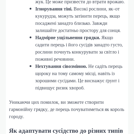
жук. Це може призвести до втрати врожаю.
Ігнорування тіні.
Високі рослини, як-от
кукурудза, можуть затінити перець, якщо
посаджені занадто близько. Завжди
залишайте достатньо простору для сонця.
Надмірне ущільнення грядки.
Якщо
садити перець і його сусідів занадто густо,
рослини почнуть конкурувати за світло і
поживні речовини.
Нехтування сівозміною.
Не садіть перець
щороку на тому самому місці, навіть із
хорошими сусідами. Це виснажує ґрунт і
підвищує ризик хвороб.
Уникаючи цих помилок, ви зможете створити
гармонійну грядку, де перець почуватиметься як король
городу.
Як адаптувати сусідство до різних типів