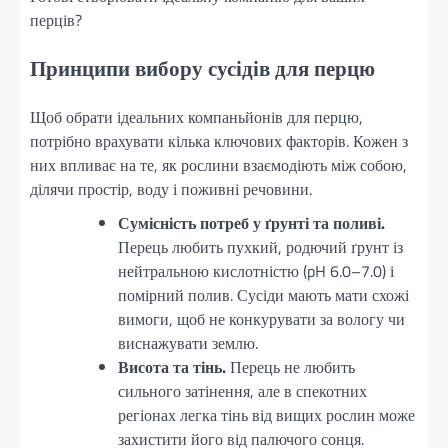
перців?
Принципи вибору сусідів для перцю
Щоб обрати ідеальних компаньйонів для перцю,
потрібно врахувати кілька ключових факторів. Кожен з
них впливає на те, як рослини взаємодіють між собою,
ділячи простір, воду і поживні речовини.
Сумісність потреб у ґрунті та поливі.
Перець любить пухкий, родючий ґрунт із
нейтральною кислотністю (pH 6.0–7.0) і
помірний полив. Сусіди мають мати схожі
вимоги, щоб не конкурувати за вологу чи
виснажувати землю.
Висота та тінь.
Перець не любить
сильного затінення, але в спекотних
регіонах легка тінь від вищих рослин може
захистити його від палючого сонця.