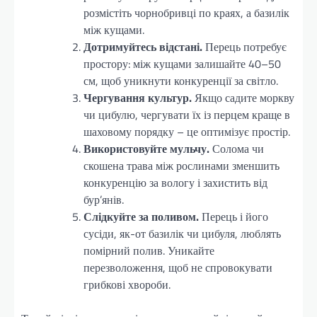
розмістіть чорнобривці по краях, а базилік
між кущами.
Дотримуйтесь відстані.
Перець потребує
простору: між кущами залишайте 40–50
см, щоб уникнути конкуренції за світло.
Чергування культур.
Якщо садите моркву
чи цибулю, чергувати їх із перцем краще в
шаховому порядку – це оптимізує простір.
Використовуйте мульчу.
Солома чи
скошена трава між рослинами зменшить
конкуренцію за вологу і захистить від
бур’янів.
Слідкуйте за поливом.
Перець і його
сусіди, як-от базилік чи цибуля, люблять
помірний полив. Уникайте
перезволоження, щоб не спровокувати
грибкові хвороби.