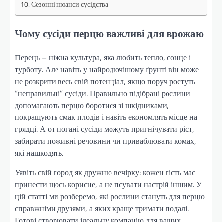
Сезонні нюанси сусідства
Чому сусіди перцю важливі для врожаю
Перець – ніжна культура, яка любить тепло, сонце і
турботу. Але навіть у найродючішому ґрунті він може
не розкрити весь свій потенціал, якщо поруч ростуть
“неправильні” сусіди. Правильно підібрані рослини
допомагають перцю боротися зі шкідниками,
покращують смак плодів і навіть економлять місце на
грядці. А от погані сусіди можуть пригнічувати ріст,
забирати поживні речовини чи приваблювати комах,
які нашкодять.
Уявіть свій город як дружню вечірку: кожен гість має
принести щось корисне, а не псувати настрій іншим. У
цій статті ми розберемо, які рослини стануть для перцю
справжніми друзями, а яких краще тримати подалі.
Готові створювати ідеальну компанію для ваших