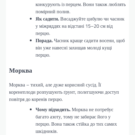
конкурують із перцем. Вони також люблять
помірний полив.
Як садити.
Висаджуйте цибулю чи часник
у міжряддях на відстані 15–20 см від
перцю.
Порада.
Часник краще садити восени, щоб
він уже навесні захищав молоді кущі
перцю.
Морква
Морква – тихий, але дуже корисний сусід. Її
коренеплоди розпушують ґрунт, полегшуючи доступ
повітря до коренів перцю.
Чому підходить.
Морква не потребує
багато азоту, тому не забирає його у
перцю. Вона також стійка до тих самих
шкідників.