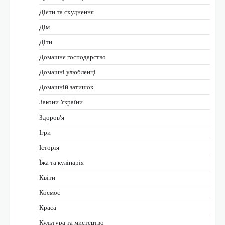
Дієти та схуднення
Дім
Діти
Домашнє господарство
Домашні улюбленці
Домашній затишок
Закони України
Здоров'я
Ігри
Історія
Їжа та кулінарія
Квіти
Космос
Краса
Культура та мистецтво