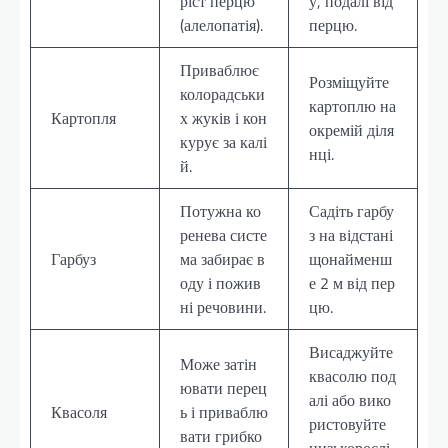
ріст перцю
у, подалі від
(алелопатія).
перцю.
Приваблює
Розміщуйте
колорадськи
картоплю на
Картопля
х жуків і кон
окремій діля
курує за калі
нці.
й.
Потужна ко
Садіть гарбу
ренева систе
з на відстані
Гарбуз
ма забирає в
щонайменш
оду і пожив
е 2 м від пер
ні речовини.
цю.
Висаджуйте
Може затін
квасолю под
ювати перец
алі або вико
Квасоля
ь і приваблю
ристовуйте
вати грибко