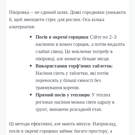
Пікіровка – не єдиний шлях. Деякі городники уникають
її, щоб зменшити стрес для рослин. Ось кілька
альтернатив:
Посів в окремі горщики
: Сійте по 2-3
насінини в кожен горщик, а потім видаліть
слабші сіянці. Це виключає потребу в
пікіровці, але вимагає більше місця.
Використання торф’яних таблеток
:
Насіння сіють у таблетки, які потім
переносять у більші ємності без
травмування коренів.
Прямий посів у теплицю
: У теплих
регіонах насіння можна сіяти одразу в
ґрунт, минаючи розсадний етап.
Ці методи ефективні, але мають мінуси. Наприклад,
посів в окремі горщики займає багато простору, а