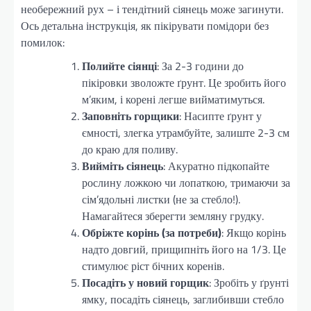
необережний рух – і тендітний сіянець може загинути.
Ось детальна інструкція, як пікірувати помідори без
помилок:
Полийте сіянці
: За 2-3 години до
пікіровки зволожте ґрунт. Це зробить його
м’яким, і корені легше вийматимуться.
Заповніть горщики
: Насипте ґрунт у
ємності, злегка утрамбуйте, залиште 2-3 см
до краю для поливу.
Вийміть сіянець
: Акуратно підкопайте
рослину ложкою чи лопаткою, тримаючи за
сім’ядольні листки (не за стебло!).
Намагайтеся зберегти земляну грудку.
Обріжте корінь (за потреби)
: Якщо корінь
надто довгий, прищипніть його на 1/3. Це
стимулює ріст бічних коренів.
Посадіть у новий горщик
: Зробіть у ґрунті
ямку, посадіть сіянець, заглибивши стебло