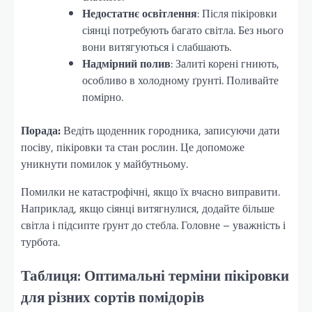
Недостатнє освітлення
: Після пікіровки
сіянці потребують багато світла. Без нього
вони витягуються і слабшають.
Надмірний полив
: Залиті корені гниють,
особливо в холодному ґрунті. Поливайте
помірно.
Порада:
Ведіть щоденник городника, записуючи дати
посіву, пікіровки та стан рослин. Це допоможе
уникнути помилок у майбутньому.
Помилки не катастрофічні, якщо їх вчасно виправити.
Наприклад, якщо сіянці витягнулися, додайте більше
світла і підсипте ґрунт до стебла. Головне – уважність і
турбота.
Таблиця: Оптимальні терміни пікіровки
для різних сортів помідорів