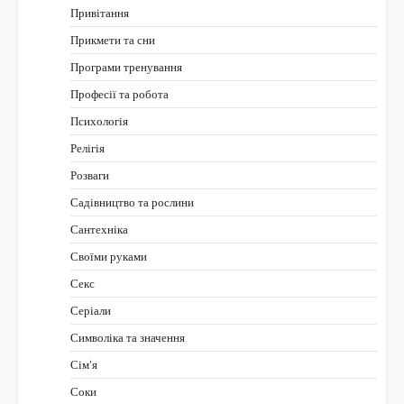
Привітання
Прикмети та сни
Програми тренування
Професії та робота
Психологія
Релігія
Розваги
Садівництво та рослини
Сантехніка
Своїми руками
Секс
Серіали
Символіка та значення
Сім’я
Соки