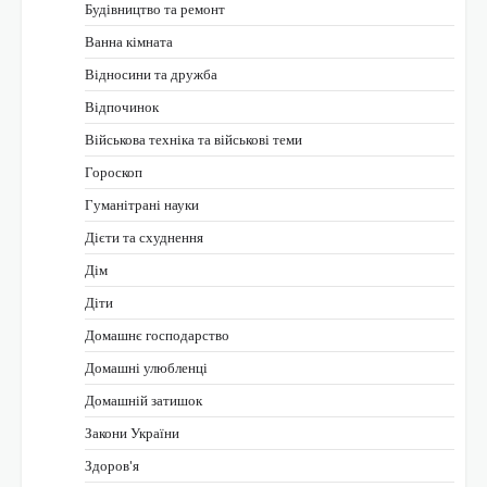
Будівництво та ремонт
Ванна кімната
Відносини та дружба
Відпочинок
Військова техніка та військові теми
Гороскоп
Гуманітрані науки
Дієти та схуднення
Дім
Діти
Домашнє господарство
Домашні улюбленці
Домашній затишок
Закони України
Здоров'я