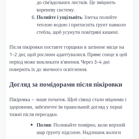
до сім’ядольних листків. Це зміцнить
кореневу систему.
Полийте і ущільніть
: Злегка полийте
теплою водою і притисніть ґрунт навколо
стебла, щоб усунути повітряні кишені.
Після пікіровки поставте горщики в затінене місце на
1-2 дні, щоб рослини адаптувалися. Пряме сонце в цей
період може викликати в’янення. Через 3-4 дні
поверніть їх до звичного освітлення.
Догляд за помідорами після пікіровки
Пікіровка – лише початок. Щоб сіянці стали міцними і
здоровими, забезпечте їм правильний догляд у перші
тижні після пересадки.
Полив
: Поливайте помірно, коли верхній
шар ґрунту підсохне. Надлишок вологи