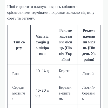
Щоб спростити планування, ось таблиця з
орієнтовними термінами пікіровки залежно від типу
сорту та регіону:
Рекоме
Рекоме
Час від
ндован
ндован
Тип со
сходів д
ий міся
ий міся
рту
о пікіро
ць (Пів
ць (Пів
вки
ніч Укр
день Ук
аїни)
раїни)
10-14 д
Березен
Ранні
Лютий
нів
ь
Середн
Березен
Лютий-
15-20 д
ьостигл
ь-квіте
березен
нів
і
нь
ь