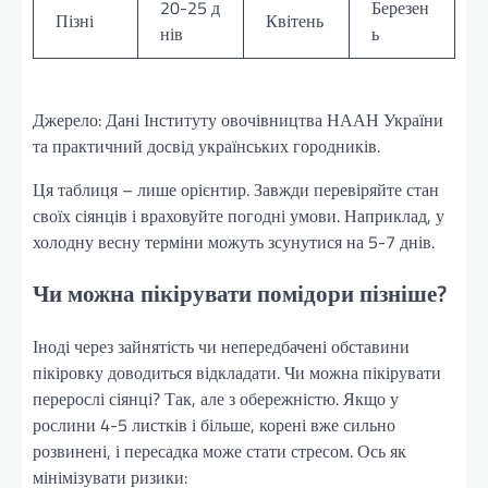
20-25 д
Березен
Пізні
Квітень
нів
ь
Джерело: Дані Інституту овочівництва НААН України
та практичний досвід українських городників.
Ця таблиця – лише орієнтир. Завжди перевіряйте стан
своїх сіянців і враховуйте погодні умови. Наприклад, у
холодну весну терміни можуть зсунутися на 5-7 днів.
Чи можна пікірувати помідори пізніше?
Іноді через зайнятість чи непередбачені обставини
пікіровку доводиться відкладати. Чи можна пікірувати
перерослі сіянці? Так, але з обережністю. Якщо у
рослини 4-5 листків і більше, корені вже сильно
розвинені, і пересадка може стати стресом. Ось як
мінімізувати ризики: