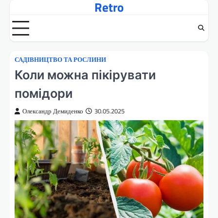
Retro
Перейти
до
вмісту
САДІВНИЦТВО ТА РОСЛИНИ
Коли можна пікірувати
помідори
Олександр Демиденко
30.05.2025