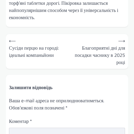
торф’яні таблетки дорогі. Пікіровка залишається
найпопулярнішим способом через її універсальність і
економність.
Навігація
⟵
⟶
записів
Сусіди перцю на городі:
Благоприятні дні для
ідеальні компаньйони
посадки часнику в 2025
році
Залишити відповідь
Ваша e-mail адреса не оприлюднюватиметься.
Обов’язкові поля позначені
*
Коментар
*