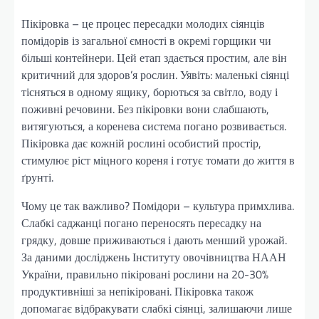
Пікіровка – це процес пересадки молодих сіянців
помідорів із загальної ємності в окремі горщики чи
більші контейнери. Цей етап здається простим, але він
критичний для здоров’я рослин. Уявіть: маленькі сіянці
тісняться в одному ящику, борються за світло, воду і
поживні речовини. Без пікіровки вони слабшають,
витягуються, а коренева система погано розвивається.
Пікіровка дає кожній рослині особистий простір,
стимулює ріст міцного кореня і готує томати до життя в
ґрунті.
Чому це так важливо? Помідори – культура примхлива.
Слабкі саджанці погано переносять пересадку на
грядку, довше приживаються і дають менший урожай.
За даними досліджень Інституту овочівництва НААН
України, правильно пікіровані рослини на 20-30%
продуктивніші за непікіровані. Пікіровка також
допомагає відбракувати слабкі сіянці, залишаючи лише