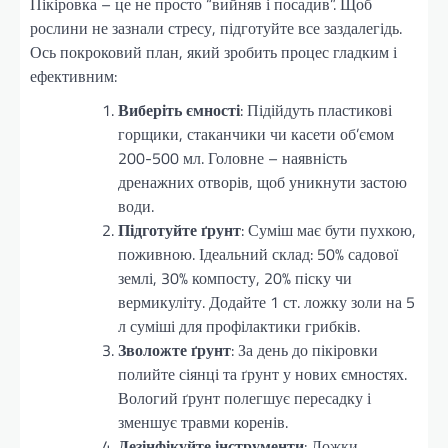
Пікіровка – це не просто “вийняв і посадив”. Щоб
рослини не зазнали стресу, підготуйте все заздалегідь.
Ось покроковий план, який зробить процес гладким і
ефективним:
Виберіть ємності
: Підійдуть пластикові
горщики, стаканчики чи касети об’ємом
200-500 мл. Головне – наявність
дренажних отворів, щоб уникнути застою
води.
Підготуйте ґрунт
: Суміш має бути пухкою,
поживною. Ідеальний склад: 50% садової
землі, 30% компосту, 20% піску чи
вермикуліту. Додайте 1 ст. ложку золи на 5
л суміші для профілактики грибків.
Зволожте ґрунт
: За день до пікіровки
полийте сіянці та ґрунт у нових ємностях.
Вологий ґрунт полегшує пересадку і
зменшує травми коренів.
Дезінфікуйте інструменти
: Ложки,