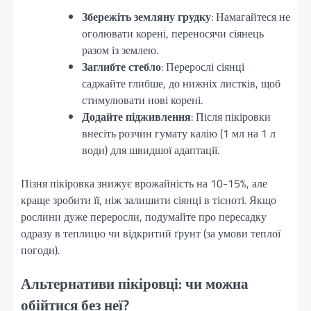
Збережіть земляну грудку
: Намагайтеся не
оголювати корені, переносячи сіянець
разом із землею.
Заглибте стебло
: Перерослі сіянці
саджайте глибше, до нижніх листків, щоб
стимулювати нові корені.
Додайте підживлення
: Після пікіровки
внесіть розчин гумату калію (1 мл на 1 л
води) для швидшої адаптації.
Пізня пікіровка знижує врожайність на 10-15%, але
краще зробити її, ніж залишити сіянці в тісноті. Якщо
рослини дуже переросли, подумайте про пересадку
одразу в теплицю чи відкритий ґрунт (за умови теплої
погоди).
Альтернативи пікіровці: чи можна
обійтися без неї?