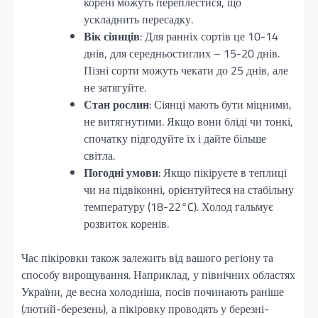
корені можуть переплестися, що
ускладнить пересадку.
Вік сіянців
: Для ранніх сортів це 10-14
днів, для середньостиглих – 15-20 днів.
Пізні сорти можуть чекати до 25 днів, але
не затягуйте.
Стан рослин
: Сіянці мають бути міцними,
не витягнутими. Якщо вони бліді чи тонкі,
спочатку підгодуйте їх і дайте більше
світла.
Погодні умови
: Якщо пікіруєте в теплиці
чи на підвіконні, орієнтуйтеся на стабільну
температуру (18-22°C). Холод гальмує
розвиток коренів.
Час пікіровки також залежить від вашого регіону та
способу вирощування. Наприклад, у північних областях
України, де весна холодніша, посів починають раніше
(лютий-березень), а пікіровку проводять у березні-