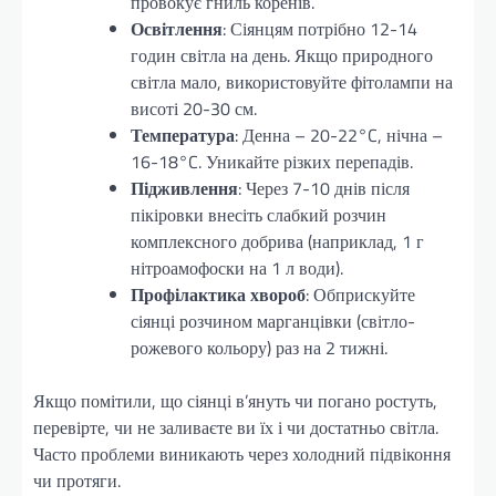
провокує гниль коренів.
Освітлення
: Сіянцям потрібно 12-14
годин світла на день. Якщо природного
світла мало, використовуйте фітолампи на
висоті 20-30 см.
Температура
: Денна – 20-22°C, нічна –
16-18°C. Уникайте різких перепадів.
Підживлення
: Через 7-10 днів після
пікіровки внесіть слабкий розчин
комплексного добрива (наприклад, 1 г
нітроамофоски на 1 л води).
Профілактика хвороб
: Обприскуйте
сіянці розчином марганцівки (світло-
рожевого кольору) раз на 2 тижні.
Якщо помітили, що сіянці в’януть чи погано ростуть,
перевірте, чи не заливаєте ви їх і чи достатньо світла.
Часто проблеми виникають через холодний підвіконня
чи протяги.