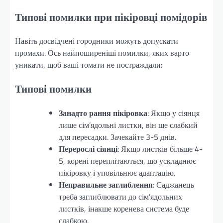
Типові помилки при пікіровці помідорів
Навіть досвідчені городники можуть допускати
промахи. Ось найпоширеніші помилки, яких варто
уникати, щоб ваші томати не постраждали:
Типові помилки
Занадто рання пікіровка
: Якщо у сіянця
лише сім’ядольні листки, він ще слабкий
для пересадки. Зачекайте 3-5 днів.
Перерослі сіянці
: Якщо листків більше 4-
5, корені переплітаються, що ускладнює
пікіровку і уповільнює адаптацію.
Неправильне заглиблення
: Саджанець
треба заглиблювати до сім’ядольних
листків, інакше коренева система буде
слабкою.