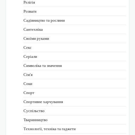
Релігія
Розваги
Садівництво та рослини
Сантехніка
Своїми руками
Секс
Серіали
Символіка та значення
Сім’я
Соки
Спорт
Спортивне харчування
Суспільство
Тваринництво
Технології, техніка та гаджети