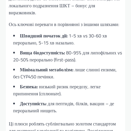
локального подразнення ШКТ – бонус для
виразковиків.
Ось ключові переваги в порівнянні з іншими шляхами:
Швидший початок дії:
1-5 хв vs 30-60 хв
перорально, 5-15 хв назально.
Вища біодоступність:
80-95% для липофільних vs
20-50% перорально (first-pass).
Мінімальний метаболізм:
лише слинні ензими,
без CYP450 печінки.
Безпека:
низький ризик передозу, легке
припинення (сплюньте).
Доступність:
для пептидів, білків, вакцин – де
пероральний нищить.
Ці плюси роблять сублінгвально золотим стандартом
для екстреної кардіології та паліативи. Дослідження