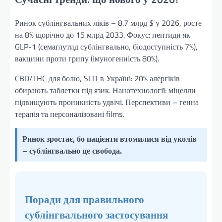
Ринок сублінгвальних ліків – 8.7 млрд $ у 2026, росте
на 8% щорічно до 15 млрд 2033. Фокус: пептиди як
GLP-1 (семаглутид сублінгвально, біодоступність 7%),
вакцини проти грипу (імуногенність 80%).
CBD/THC для болю, SLIT в Україні: 20% алергіків
обирають таблетки під язик. Нанотехнології: міцелли
підвищують проникність удвічі. Перспективи – генна
терапія та персоналізовані films.
Ринок зростає, бо пацієнти втомилися від уколів
– сублінгвально це свобода.
Поради для правильного
сублінгвального застосування