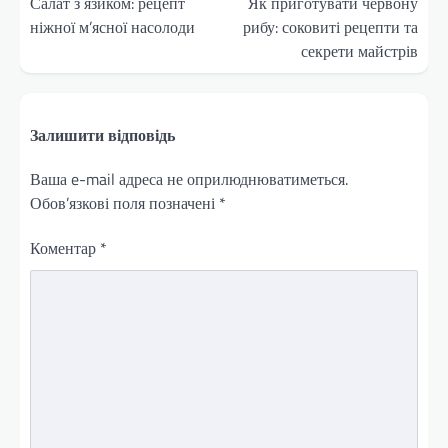
записів
Салат з язиком: рецепт
Як приготувати червону
ніжної м’ясної насолоди
рибу: соковиті рецепти та
секрети майстрів
Залишити відповідь
Ваша e-mail адреса не оприлюднюватиметься.
Обов’язкові поля позначені
*
Коментар
*