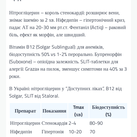
Нітрогліцерин – король стенокардії: розширює вени,
знімає ішемію за 2 хв. Ніфедипін – гіпертонічний криз,
падає АТ на 20-30 мм рт.ст. Фентаніл (Actiq) – раковий
біль, ефект як морфін, але швидший.
Вітамін B12 (Solgar Sublingual): для анеміків,
біодоступність 50% vs 1-2% перорально. Бупренорфін
(Suboxone) – опіоїдна залежність. SLIT-таблетки для
алергії: Grazax на пилок, зменшує симптоми на 40% за 3
роки.
В Україні: нітрогліцерин у “Доступних ліках”, B12 від
Solgar, SLIT від Staloral.
Tmax
Біодоступність
Препарат
Показання
(хв)
(%)
Нітрогліцерин
Стенокардія
2-4
80-90
Ніфедипін
Гіпертонія
10-20
70