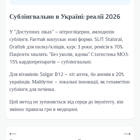
Сублінгвально в Україні: реалії 2026
У “Доступних ліках” – нітрогліцерин, амлодипін
сублінгв. Farmak випускає нові форми. SLIT: Staloral,
Oraltek для пилку/кліщів, курс 3 роки, ремісія в 70%.
Пацієнти хвалять: “Без уколів, вдома”. Статистика МОЗ:
15% кардіопрепаратів – сублінгвальні.
Для вітамінів: Solgar B12 – хіт аптек, бо анемія в 20%
українців. Майбутнє – локальні інновації, як гепаметіон
сублінгв для печінки.
Цей метод не зупиняється: від серця до імунітету, він
змінює правила гри в медицині.
Навігація
⟵
⟶