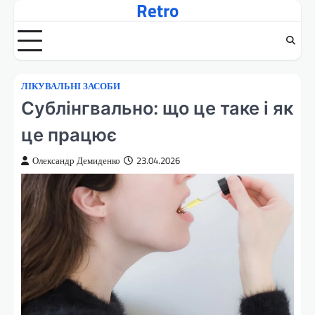
Retro
Перейти
до
вмісту
ЛІКУВАЛЬНІ ЗАСОБИ
Сублінгвально: що це таке і як
це працює
Олександр Демиденко
23.04.2026