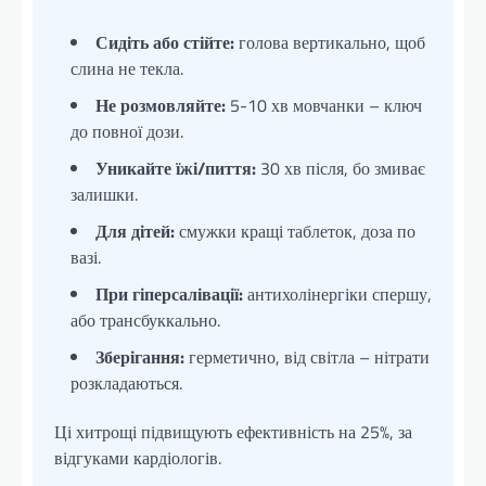
Сидіть або стійте:
голова вертикально, щоб
слина не текла.
Не розмовляйте:
5-10 хв мовчанки – ключ
до повної дози.
Уникайте їжі/пиття:
30 хв після, бо змиває
залишки.
Для дітей:
смужки кращі таблеток, доза по
вазі.
При гіперсалівації:
антихолінергіки спершу,
або трансбуккально.
Зберігання:
герметично, від світла – нітрати
розкладаються.
Ці хитрощі підвищують ефективність на 25%, за
відгуками кардіологів.