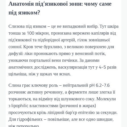
Анатомія під’язикової зони: чому саме
під язиком?
Слизова під язиком – це не випадковий вибір. Тут шкіра
тонша за 100 мікрон, пронизана мережею капілярів від
під’язикової та підборідної артерій, гілок зовнішньої
сонної. Кров тече бурхливо, з великою поверхнею для
дифузії: ліки проникають прямо у венозний потік,
уникаючи портальної вени печінки. За даними
анатомічних досліджень, васкуляризація тут у 4-5 разів
щільніша, ніж у щоках чи яснах.
Слина грає ключову роль – нейтральний pH 6.2-7.6
розчиняє активну речовину, а ферменти лише злегка її
торкаються, на відміну від шлункового соку. Молекули
з lipophilic властивостями (розчинні в жирах)
просочуються крізь ліпідний бар’єр епітелію за секунди.
Для гідрофільних – повільніше, але все одно швидше,
ніж перорально.