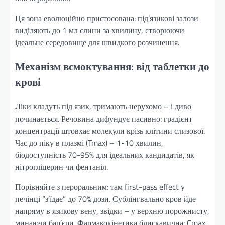
Ця зона еволюційно пристосована: під’язикові залози
виділяють до 1 мл слини за хвилину, створюючи
ідеальне середовище для швидкого розчинення.
Механізм всмоктування: від таблетки до
крові
Ліки кладуть під язик, тримають нерухомо – і диво
починається. Речовина дифундує пасивно: градієнт
концентрації штовхає молекули крізь клітини слизової.
Час до піку в плазмі (Tmax) – 1-10 хвилин,
біодоступність 70-95% для ідеальних кандидатів, як
нітрогліцерин чи фентаніл.
Порівняйте з пероральним: там first-pass effect у
печінці “з’їдає” до 70% дози. Сублінгвально кров йде
напряму в язикову вену, звідки – у верхню порожнисту,
минаючи бар’єри. Фармакокінетика блискавична: Cmax