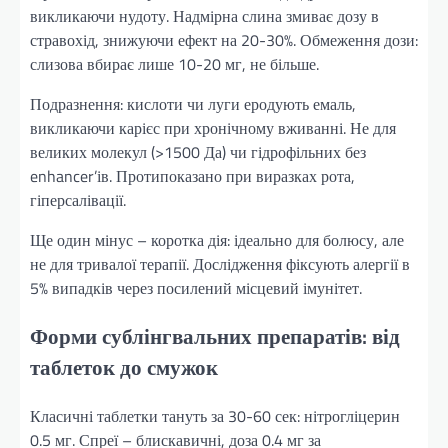
викликаючи нудоту. Надмірна слина змиває дозу в
стравохід, знижуючи ефект на 20-30%. Обмеження дози:
слизова вбирає лише 10-20 мг, не більше.
Подразнення: кислоти чи луги еродують емаль,
викликаючи карієс при хронічному вживанні. Не для
великих молекул (>1500 Да) чи гідрофільних без
enhancer’ів. Протипоказано при виразках рота,
гіперсалівації.
Ще один мінус – коротка дія: ідеально для болюсу, але
не для тривалої терапії. Дослідження фіксують алергії в
5% випадків через посилений місцевий імунітет.
Форми сублінгвальних препаратів: від
таблеток до смужок
Класичні таблетки тануть за 30-60 сек: нітрогліцерин
0.5 мг. Спреї – блискавичні, доза 0.4 мг за