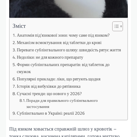
Зміст
Анатомія під’язикової зони: чому саме під язиком?
Механізм всмоктування: від таблетки до крові
Переваги сублінгвального шляху: швидкість рятує життя
Недоліки: не для кожного препарату
Форми сублінгвальних препаратів: від таблеток до
смужок
Популярні приклади: ліки, що рятують щодня
Історія: від вибухівки до рятівника
Сучасні тренди: що нового у 2026?
Поради для правильного сублінгвального
застосування
Сублінгвально в Україні: реалії 2026
Під язиком ховається справжній шлюз у кровотік –
тонка слизова, насичена капілярами, готова миттєво