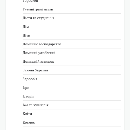
Гороскоп
Гуманітрані науки
Дієти та схуднення
Дім
Діти
Домашнє господарство
Домашні улюбленці
Домашній затишок
Закони України
Здоров'я
Ігри
Історія
Їжа та кулінарія
Квіти
Космос