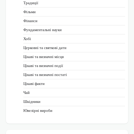
Традиції
Фільми
Фінанси
Фундаментальні науки
Хобі
Церковні та святкові дати
Цікаві та визначні місця
Цікаві та визначні події
Цікаві та визначні постаті
Цікаві факти
Чай
Шкідники
Ювелірні вироби