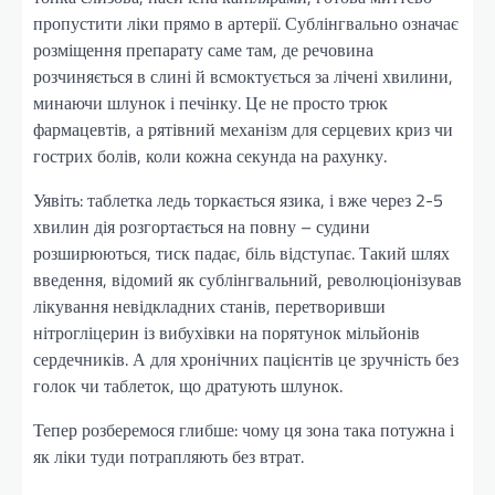
пропустити ліки прямо в артерії. Сублінгвально означає
розміщення препарату саме там, де речовина
розчиняється в слині й всмоктується за лічені хвилини,
минаючи шлунок і печінку. Це не просто трюк
фармацевтів, а рятівний механізм для серцевих криз чи
гострих болів, коли кожна секунда на рахунку.
Уявіть: таблетка ледь торкається язика, і вже через 2-5
хвилин дія розгортається на повну – судини
розширюються, тиск падає, біль відступає. Такий шлях
введення, відомий як сублінгвальний, революціонізував
лікування невідкладних станів, перетворивши
нітрогліцерин із вибухівки на порятунок мільйонів
сердечників. А для хронічних пацієнтів це зручність без
голок чи таблеток, що дратують шлунок.
Тепер розберемося глибше: чому ця зона така потужна і
як ліки туди потрапляють без втрат.