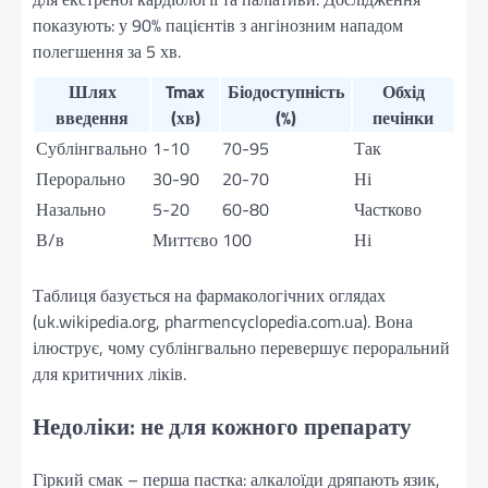
показують: у 90% пацієнтів з ангінозним нападом
полегшення за 5 хв.
Шлях
Tmax
Біодоступність
Обхід
введення
(хв)
(%)
печінки
Сублінгвально
1-10
70-95
Так
Перорально
30-90
20-70
Ні
Назально
5-20
60-80
Частково
В/в
Миттєво
100
Ні
Таблиця базується на фармакологічних оглядах
(uk.wikipedia.org, pharmencyclopedia.com.ua). Вона
ілюструє, чому сублінгвально перевершує пероральний
для критичних ліків.
Недоліки: не для кожного препарату
Гіркий смак – перша пастка: алкалоїди дряпають язик,