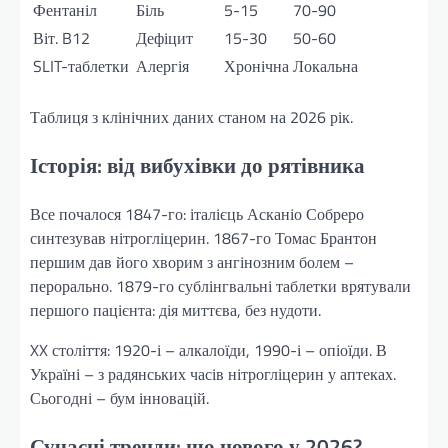
Фентаніл
Біль
5-15
70-90
Віт. B12
Дефіцит
15-30
50-60
SLIT-таблетки
Алергія
Хронічна
Локальна
Таблиця з клінічних даних станом на 2026 рік.
Історія: від вибухівки до рятівника
Все почалося 1847-го: італієць Асканіо Собреро
синтезував нітрогліцерин. 1867-го Томас Брантон
першим дав його хворим з ангінозним болем –
перорально. 1879-го сублінгвальні таблетки врятували
першого пацієнта: дія миттєва, без нудоти.
XX століття: 1920-і – алкалоїди, 1990-і – опіоїди. В
Україні – з радянських часів нітрогліцерин у аптеках.
Сьогодні – бум інновацій.
Сучасні тренди: що нового у 2026?