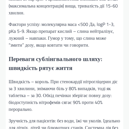
(максимальна концентрація) вища, тривалість дії 15-60
хвилин.
Фактори успіху: молекулярна маса <500 Да, logP 1-3,
pKa 5-9. Якщо препарат кислий – слина нейтралізує,
лужний – навпаки. Гумор у тому, що слина може
“змити” дозу, якщо ковтати чи говорити.
Переваги сублінгвального шляху:
швидкість рятує життя
Швидкість – король. При стенокардії нітрогліцерин діє
за 3 хвилини, знімаючи біль у 80% випадків, тоді як
таблетка – за 30. Обхід печінки зберігає повну дозу:
біодоступність нітрофемів сягає 90% проти 40%
перорально.
Зручність для пацієнтів: без води, їжі чи уколів. Ідеально
для літніх, дітей чи блювотних станів. Системна дія без