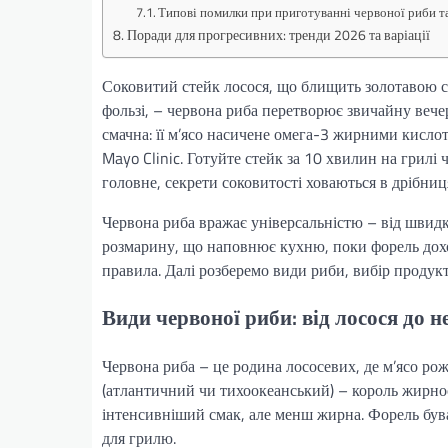
Типові помилки при приготуванні червоної риби та
Поради для прогресивних: тренди 2026 та варіації
Соковитий стейк лосося, що блищить золотавою ск
фользі, – червона риба перетворює звичайну вече
смачна: її м’ясо насичене омега-3 жирними кисло
Mayo Clinic. Готуйте стейк за 10 хвилин на грилі 
головне, секрети соковитості ховаються в дрібни
Червона риба вражає універсальністю – від швидк
розмарину, що наповнює кухню, поки форель доход
правила. Далі розберемо види риби, вибір продукт
Види червоної риби: від лосося до 
Червона риба – це родина лососевих, де м’ясо рож
(атлантичний чи тихоокеанський) – король жирност
інтенсивніший смак, але менш жирна. Форель був
для грилю.