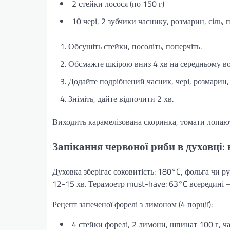
2 стейки лосося (по 150 г)
10 чері, 2 зубчики часнику, розмарин, сіль, пе
Обсушіть стейки, посоліть, поперчіть.
Обсмажте шкірою вниз 4 хв на середньому во
Додайте подрібнений часник, чері, розмарин, 
Зніміть, дайте відпочити 2 хв.
Виходить карамелізована скоринка, томати лопаю
Запікання червоної риби в духовці: 
Духовка зберігає соковитість: 180°C, фольга чи р
12-15 хв. Терамоетр must-have: 63°C всередині –
Рецепт запеченої форелі з лимоном (4 порції):
4 стейки форелі, 2 лимони, шпинат 100 г, час