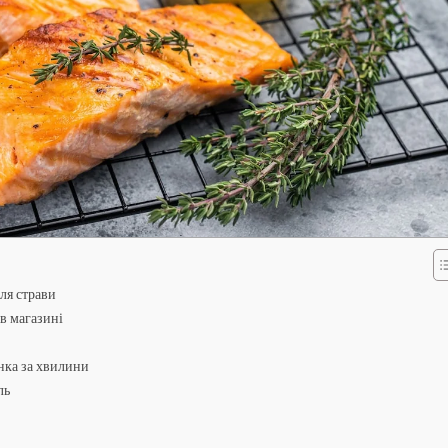
для страви
в магазині
нка за хвилини
ль