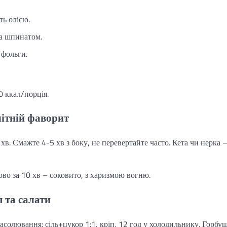
ть олією.
та шпинатом.
 фольги.
0 ккал/порція.
літній фаворит
в. Смажте 4-5 хв з боку, не перевертайте часто. Кета чи нерка 
ово за 10 хв – соковито, з харизмою вогню.
я та салати
Засолювання: сіль+цукор 1:1, кріп, 12 год у холодильнику. Горбу