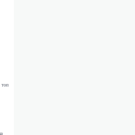
– топ
ша