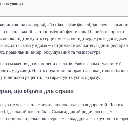
 як їх уникнути
оринкою на сковороді, або ніжне філе форелі, запечене з лимон
рю на справжній гастрономічний фестиваль. Ця риба не просто
тами, які підтримують серце і мозок, як підтверджують досліджен
чи засоліть сьомгу вдома – і отримайте делікатес, гідний ресторан
цях: правильний вибір, обсушування та температура.
ого смаження до витончених салатів. Уявіть аромат часнику й
ить у духовці. Навіть початківці впораються, якщо знати базові
у й детальні рецепти, які гарантують успіх щоразу.
нерки, що обрати для страви
евувате через астаксантин, антиоксидант з водоростей. Лосось
і, ідеальний для стейків. Сьомга, дикий родич лосося, має
ає озерною чи річковою: перша м’якша, друга – з хрусткою шкір