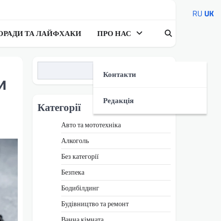
RU
UK
ОРАДИ ТА ЛАЙФХАКИ
ПРО НАС
Пошук
Контакти
и
Редакція
Категорії
Авто та мототехніка
Алкоголь
Без категорії
Безпека
Бодибілдинг
Будівництво та ремонт
Ванна кімната