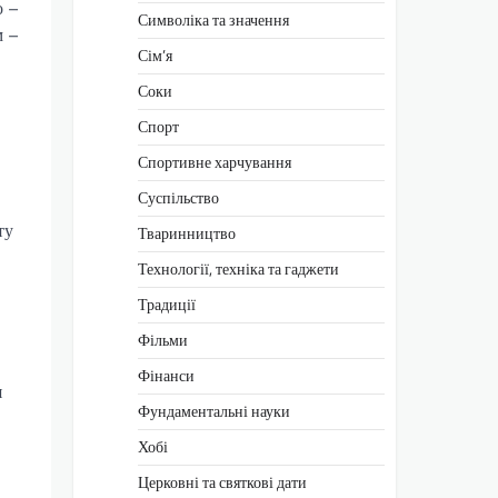
о –
Символіка та значення
м –
Сім’я
Соки
Спорт
Спортивне харчування
Суспільство
ту
Тваринництво
Технології, техніка та гаджети
Традиції
Фільми
Фінанси
я
Фундаментальні науки
Хобі
Церковні та святкові дати