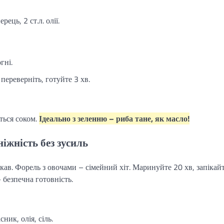
рець, 2 ст.л. олії.
гні.
переверніть, готуйте 3 хв.
ться соком.
Ідеально з зеленню – риба тане, як масло!
ніжність без зусиль
укав. Форель з овочами – сімейний хіт. Маринуйте 20 хв, запікай
 безпечна готовність.
ник, олія, сіль.