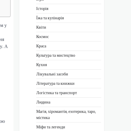
Історія
Їжа та кулінарія
ом у
Квіти
Космос
ня
у. А
Краса
Культура та мистецтво
Кухня
Лікувальні засоби
Література та книжки
Логістика та транспорт
Людина
Магія, хіромантія, езотерика, таро,
містика
кою
Міфи та легенди