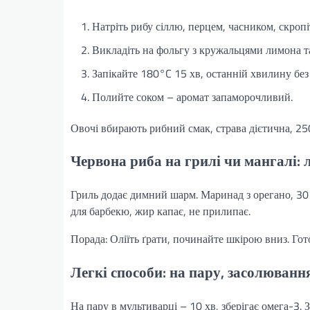
Натріть рибу сіллю, перцем, часником, скропі
Викладіть на фольгу з кружальцями лимона 
Запікайте 180°C 15 хв, останній хвилину без
Полийте соком – аромат запаморочливий.
Овочі вбирають рибний смак, страва дієтична, 25
Червона риба на грилі чи мангалі: 
Гриль додає димний шарм. Маринад з орегано, 30 х
для барбекю, жир капає, не прилипає.
Порада: Оліїть ґрати, починайте шкірою вниз. Гот
Легкі способи: на пару, засолюванн
На пару в мультиварці – 10 хв, зберігає омега-3. 