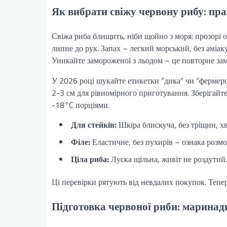
Як вибрати свіжу червону рибу: пра
Свіжа риба блищить, ніби щойно з моря: прозорі о
липне до рук. Запах – легкий морський, без аміаку
Уникайте замороженої з льодом – це повторне за
У 2026 році шукайте етикетки “дика” чи “фермер
2-3 см для рівномірного приготування. Зберігайте
-18°C порціями.
Для стейків:
Шкіра блискуча, без тріщин, х
Філе:
Еластичне, без пухирів – ознака розм
Ціла риба:
Луска щільна, живіт не роздутий.
Ці перевірки рятують від невдалих покупок. Тепе
Підготовка червоної риби: маринади