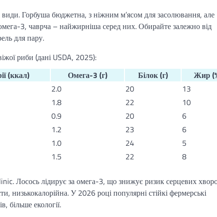
і види. Горбуша бюджетна, з ніжним м’ясом для засолювання, але
 омега-3, чаврча – найжирніша серед них. Обирайте залежно від
ель для пару.
віжої риби (дані USDA, 2025):
ії (ккал)
Омега-3 (г)
Білок (г)
Жир (
2.0
20
13
1.8
22
10
0.9
20
6
1.2
23
6
1.0
24
5
1.5
22
8
inic. Лосось лідирує за омега-3, що знижує ризик серцевих хвор
єти, низькокалорійна. У 2026 році популярні стійкі фермерські
, більше екології.