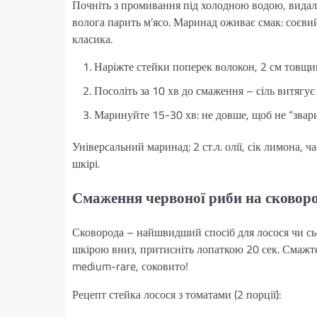
Почніть з промивання під холодною водою, видаліт
волога парить м’ясо. Маринад оживає смак: соєвий
класика.
Наріжте стейки поперек волокон, 2 см товщи
Посоліть за 10 хв до смаження – сіль витягує 
Маринуйте 15-30 хв: не довше, щоб не “звар
Універсальний маринад: 2 ст.л. олії, сік лимона, ч
шкірі.
Смаження червоної риби на сковоро
Сковорода – найшвидший спосіб для лосося чи сьо
шкірою вниз, притисніть лопаткою 20 сек. Смажте
medium-rare, соковито!
Рецепт стейка лосося з томатами (2 порції):