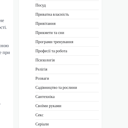
Посуд
Приватна власність
не
Привітання
сті.
Прикмети та сни
Програми тренування
щиною
Професії та робота
е при
Психологія
Релігія
Розваги
Садівництво та рослини
Сантехніка
.
Своїми руками
Секс
Серіали