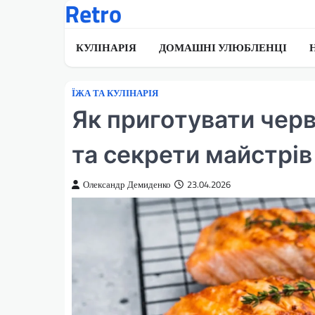
Retro
Перейти
до
вмісту
КУЛІНАРІЯ
ДОМАШНІ УЛЮБЛЕНЦІ
ЇЖА ТА КУЛІНАРІЯ
Як приготувати черв
та секрети майстрів
Олександр Демиденко
23.04.2026