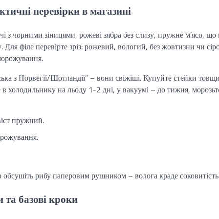
ктичні перевірки в магазині
чі з чорними зіницями, рожеві зябра без слизу, пружне м’ясо, що 
. Для філе перевірте зріз: рожевий, вологий, без жовтизни чи сіро
морожування.
ська з Норвегії/Шотландії” – вони свіжіші. Купуйте стейки тов
 в холодильнику на льоду 1-2 дні, у вакуумі – до тижня, морозьт
віст пружний.
орожування.
р обсушіть рибу паперовим рушником – волога краде соковитість
 та базові кроки