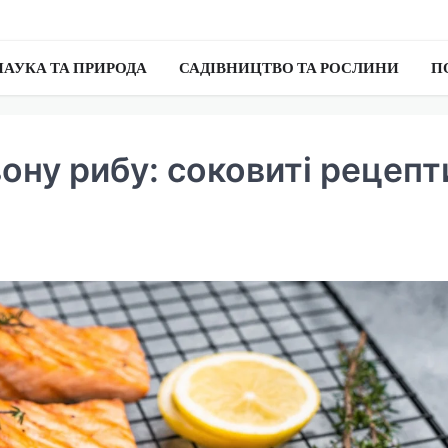
НАУКА ТА ПРИРОДА
САДІВНИЦТВО ТА РОСЛИНИ
П
ону рибу: соковиті рецепт