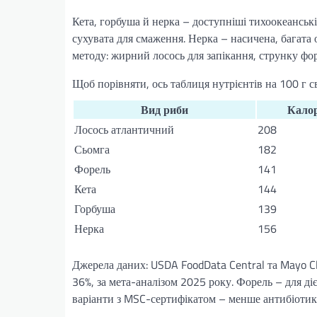
Кета, горбуша й нерка – доступніші тихоокеанськ
сухувата для смаження. Нерка – насичена, багата
методу: жирний лосось для запікання, струнку фор
Щоб порівняти, ось таблиця нутрієнтів на 100 г с
Вид риби
Калор
Лосось атлантичний
208
Сьомга
182
Форель
141
Кета
144
Горбуша
139
Нерка
156
Джерела даних: USDA FoodData Central та Mayo Cl
36%, за мета-аналізом 2025 року. Форель – для ді
варіанти з MSC-сертифікатом – менше антибіотиків