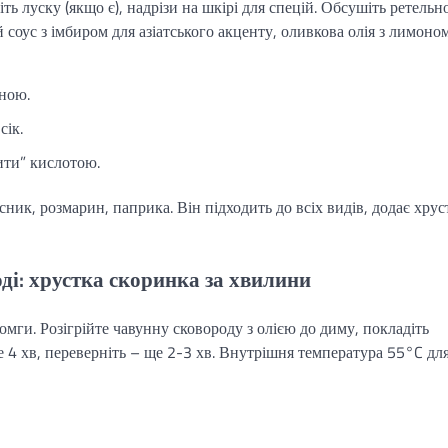
ь луску (якщо є), надрізи на шкірі для спецій. Обсушіть ретельн
 соус з імбиром для азіатського акценту, оливкова олія з лимоно
ною.
сік.
ити” кислотою.
асник, розмарин, паприка. Він підходить до всіх видів, додає хрус
ді: хрустка скоринка за хвилини
мги. Розігрійте чавунну сковороду з олією до диму, покладіть
 4 хв, переверніть – ще 2-3 хв. Внутрішня температура 55°C дл