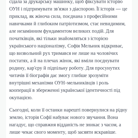
сідала за друкарську машинку, щоб фіксувати історію
ОУН і підтримувати зв’язки з діаспорою. Її історія — це
приклад, як жіноча сила, поєднана з професійними
навичками й глибоким патріотизмом, стає невидимим,
але незамінним фундаментом великих подій. Для
початківців, які тільки знайомляться з історією
українського націоналізму, Софія Мельник відкриває,
що визвольний рух тримався не лише на чоловічих
постатях, а й на плечах жінок, які вміли поєднувати
родину, кар’єру й підпільну роботу. Для просунутих
читачів її біографія дає змогу глибше зрозуміти
внутрішні механізми ОУН-мельниківців і роль
кооперації в збереженні української ідентичності під
окупацією.
Сьогодні, коли її останки нарешті повернулися на рідну
землю, історія Софії набуває нового звучання. Вона
нагадує, що справжня відданість не зникає з часом, а
лише чекає свого моменту, щоб засяяти яскравіше.