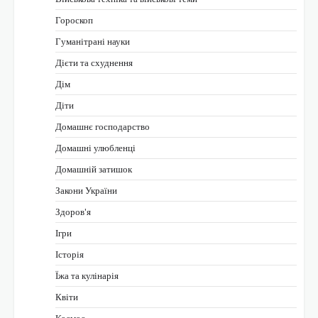
Гороскоп
Гуманітрані науки
Дієти та схуднення
Дім
Діти
Домашнє господарство
Домашні улюбленці
Домашній затишок
Закони України
Здоров'я
Ігри
Історія
Їжа та кулінарія
Квіти