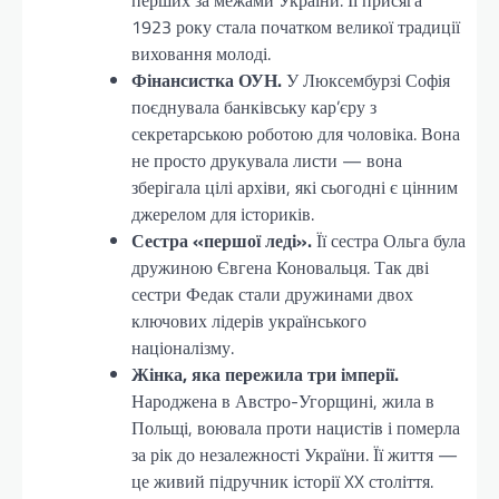
перших за межами України. Її присяга
1923 року стала початком великої традиції
виховання молоді.
Фінансистка ОУН.
У Люксембурзі Софія
поєднувала банківську кар’єру з
секретарською роботою для чоловіка. Вона
не просто друкувала листи — вона
зберігала цілі архіви, які сьогодні є цінним
джерелом для істориків.
Сестра «першої леді».
Її сестра Ольга була
дружиною Євгена Коновальця. Так дві
сестри Федак стали дружинами двох
ключових лідерів українського
націоналізму.
Жінка, яка пережила три імперії.
Народжена в Австро-Угорщині, жила в
Польщі, воювала проти нацистів і померла
за рік до незалежності України. Її життя —
це живий підручник історії XX століття.