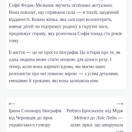
Софії Федак-Мельник звучить особливо актуально.
Вона показує, що справжня сила — в тихій, щоденній
відданості. Кожна жінка, яка сьогодні волонтерить,
навчає дітей чи підтримує родину в скрутні часи,
продовжує справу, яку розпочала Софія понад сто років
тому.
Її життя — це не просто біографія. Це історія про те, як
одна людина може стати опорою для цілого руху. І
тепер, коли вона нарешті вдома, ми маємо шанс
розповісти про неї повною мірою — з усіма деталями,
емоціями й уроками, які вона залишила нам.
Навігація
⟵
⟶
записів
Ірина Сопонару біографія:
Рейчел Броснахен: від Мідж
від Чернівців до зірок
Мейзел до Лоїс Лейн —
українського гумору
шлях зірки, що зачарувала
світ