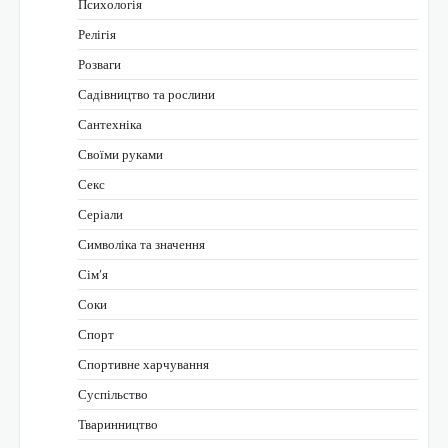
Психологія
Релігія
Розваги
Садівництво та рослини
Сантехніка
Своїми руками
Секс
Серіали
Символіка та значення
Сім’я
Соки
Спорт
Спортивне харчування
Суспільство
Тваринництво