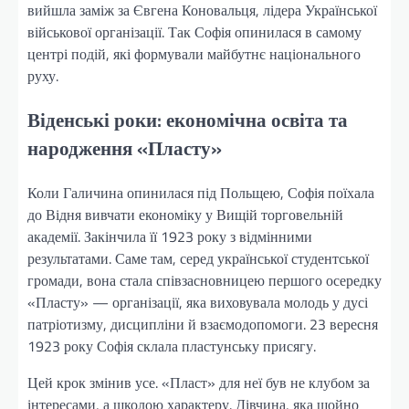
вийшла заміж за Євгена Коновальця, лідера Української
військової організації. Так Софія опинилася в самому
центрі подій, які формували майбутнє національного
руху.
Віденські роки: економічна освіта та
народження «Пласту»
Коли Галичина опинилася під Польщею, Софія поїхала
до Відня вивчати економіку у Вищій торговельній
академії. Закінчила її 1923 року з відмінними
результатами. Саме там, серед української студентської
громади, вона стала співзасновницею першого осередку
«Пласту» — організації, яка виховувала молодь у дусі
патріотизму, дисципліни й взаємодопомоги. 23 вересня
1923 року Софія склала пластунську присягу.
Цей крок змінив усе. «Пласт» для неї був не клубом за
інтересами, а школою характеру. Дівчина, яка щойно