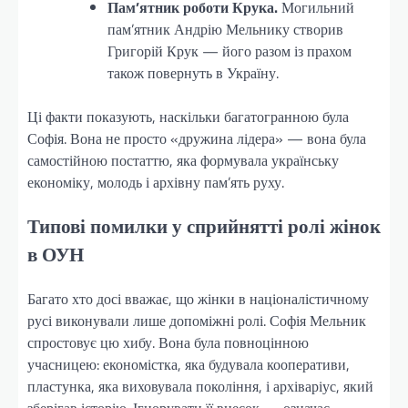
Пам’ятник роботи Крука.
Могильний
пам’ятник Андрію Мельнику створив
Григорій Крук — його разом із прахом
також повернуть в Україну.
Ці факти показують, наскільки багатогранною була
Софія. Вона не просто «дружина лідера» — вона була
самостійною постаттю, яка формувала українську
економіку, молодь і архівну пам’ять руху.
Типові помилки у сприйнятті ролі жінок
в ОУН
Багато хто досі вважає, що жінки в націоналістичному
русі виконували лише допоміжні ролі. Софія Мельник
спростовує цю хибу. Вона була повноцінною
учасницею: економістка, яка будувала кооперативи,
пластунка, яка виховувала покоління, і архіваріус, який