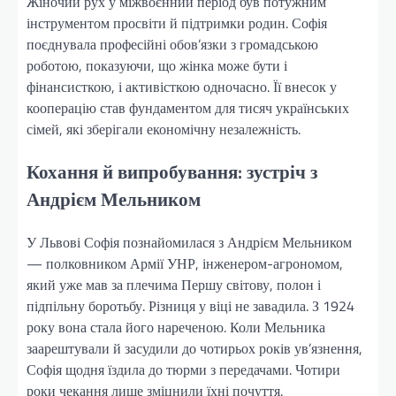
Жіночий рух у міжвоєнний період був потужним
інструментом просвіти й підтримки родин. Софія
поєднувала професійні обов’язки з громадською
роботою, показуючи, що жінка може бути і
фінансисткою, і активісткою одночасно. Її внесок у
кооперацію став фундаментом для тисяч українських
сімей, які зберігали економічну незалежність.
Кохання й випробування: зустріч з
Андрієм Мельником
У Львові Софія познайомилася з Андрієм Мельником
— полковником Армії УНР, інженером-агрономом,
який уже мав за плечима Першу світову, полон і
підпільну боротьбу. Різниця у віці не завадила. З 1924
року вона стала його нареченою. Коли Мельника
заарештували й засудили до чотирьох років ув’язнення,
Софія щодня їздила до тюрми з передачами. Чотири
роки чекання лише зміцнили їхні почуття.