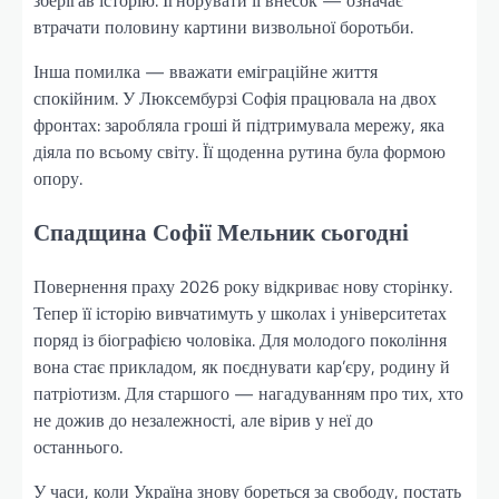
зберігав історію. Ігнорувати її внесок — означає
втрачати половину картини визвольної боротьби.
Інша помилка — вважати еміграційне життя
спокійним. У Люксембурзі Софія працювала на двох
фронтах: заробляла гроші й підтримувала мережу, яка
діяла по всьому світу. Її щоденна рутина була формою
опору.
Спадщина Софії Мельник сьогодні
Повернення праху 2026 року відкриває нову сторінку.
Тепер її історію вивчатимуть у школах і університетах
поряд із біографією чоловіка. Для молодого покоління
вона стає прикладом, як поєднувати кар’єру, родину й
патріотизм. Для старшого — нагадуванням про тих, хто
не дожив до незалежності, але вірив у неї до
останнього.
У часи, коли Україна знову бореться за свободу, постать