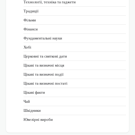
Технології, техніка та гаджети
Традиції
Фільми
Фінанси
Фундаментальні науки
Хобі
Церковні та святкові дати
Цікаві та визначні місця
Цікаві та визначні події
Цікаві та визначні постаті
Цікаві факти
Чай
Шкідники
Ювелірні вироби