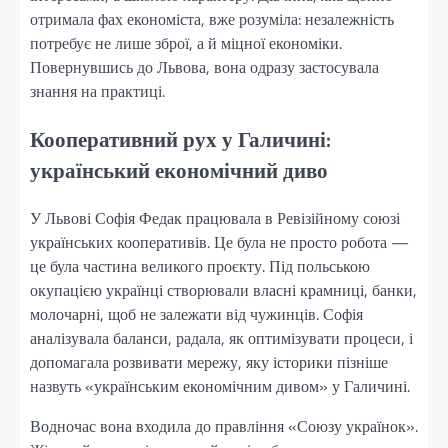
отримала фах економіста, вже розуміла: незалежність
потребує не лише зброї, а й міцної економіки.
Повернувшись до Львова, вона одразу застосувала
знання на практиці.
Кооперативний рух у Галичині:
український економічний диво
У Львові Софія Федак працювала в Ревізійному союзі
українських кооперативів. Це була не просто робота —
це була частина великого проєкту. Під польською
окупацією українці створювали власні крамниці, банки,
молочарні, щоб не залежати від чужинців. Софія
аналізувала баланси, радала, як оптимізувати процеси, і
допомагала розвивати мережу, яку історики пізніше
назвуть «українським економічним дивом» у Галичині.
Водночас вона входила до правління «Союзу українок».