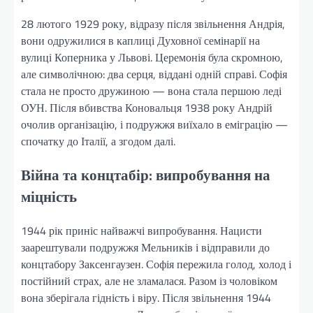
28 лютого 1929 року, відразу після звільнення Андрія,
вони одружилися в каплиці Духовної семінарії на
вулиці Коперника у Львові. Церемонія була скромною,
але символічною: два серця, віддані одній справі. Софія
стала не просто дружиною — вона стала першою леді
ОУН. Після вбивства Коновальця 1938 року Андрій
очолив організацію, і подружжя виїхало в еміграцію —
спочатку до Італії, а згодом далі.
Війна та концтабір: випробування на
міцність
1944 рік приніс найважчі випробування. Нацисти
заарештували подружжя Мельників і відправили до
концтабору Заксенгаузен. Софія пережила голод, холод і
постійний страх, але не зламалася. Разом із чоловіком
вона зберігала гідність і віру. Після звільнення 1944