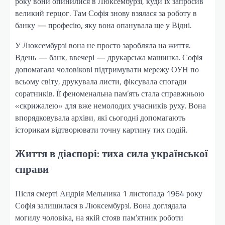
року вони опинилися в Люксембурзі, куди їх запросив
великий герцог. Там Софія знову взялася за роботу в
банку — професію, яку вона опанувала ще у Відні.
У Люксембурзі вона не просто заробляла на життя.
Вдень — банк, ввечері — друкарська машинка. Софія
допомагала чоловікові підтримувати мережу ОУН по
всьому світу, друкувала листи, фіксувала спогади
соратників. Її феноменальна пам’ять стала справжньою
«скрижалею» для вже немолодих учасників руху. Вона
впорядковувала архіви, які сьогодні допомагають
історикам відтворювати точну картину тих подій.
Життя в діаспорі: тиха сила української
справи
Після смерті Андрія Мельника 1 листопада 1964 року
Софія залишилася в Люксембурзі. Вона доглядала
могилу чоловіка, на якій стояв пам’ятник роботи