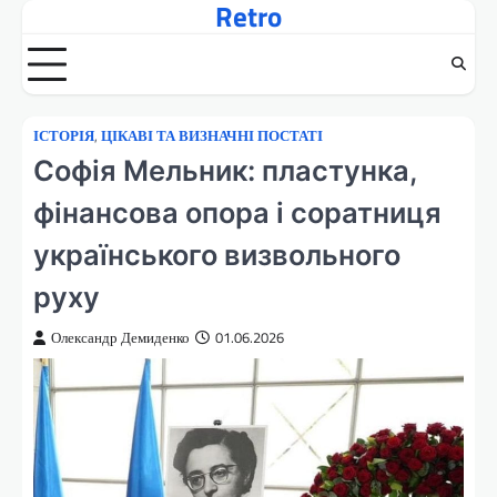
Retro
Перейти
до
вмісту
ІСТОРІЯ
,
ЦІКАВІ ТА ВИЗНАЧНІ ПОСТАТІ
Софія Мельник: пластунка,
фінансова опора і соратниця
українського визвольного
руху
Олександр Демиденко
01.06.2026