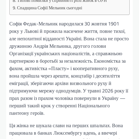
Типові помилки у сприйнятті ролі жінок в ОУН
Спадщина Софії Мельник сьогодні
Софія Федак-Мельник народилася 30 жовтня 1901
року у Львові й прожила насичене життя, повне тихої,
але непохитної відданості Україні. Вона стала не просто
дружиною Андрія Мельника, другого голови
Організації українських націоналістів, а справжньою
партнеркою в боротьбі за незалежність. Економістка за
фахом, активістка «Пласту» і кооперативного руху,
вона пройшла через арешти, концтабір і десятиліття
еміграції, зберігаючи архіви визвольного руху й
підтримуючи мережу однодумців. У травні 2026 року її
прах разом із прахом чоловіка повернули в Україну —
перший такий крок у створенні Національного
пантеону героїв.
Ця жінка не шукала слави на перших шпальтах. Вона
працювала в банках Люксембургу вдень, а ввечері