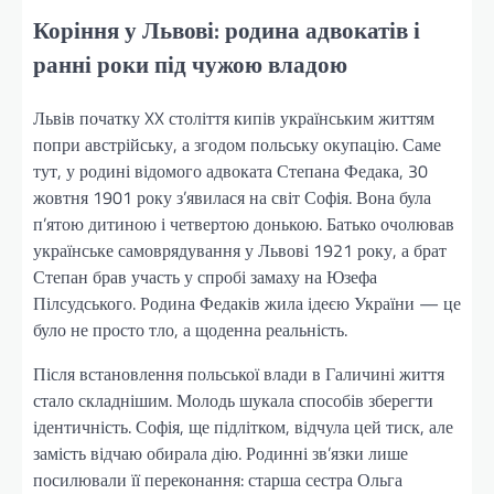
Коріння у Львові: родина адвокатів і
ранні роки під чужою владою
Львів початку XX століття кипів українським життям
попри австрійську, а згодом польську окупацію. Саме
тут, у родині відомого адвоката Степана Федака, 30
жовтня 1901 року з’явилася на світ Софія. Вона була
п’ятою дитиною і четвертою донькою. Батько очолював
українське самоврядування у Львові 1921 року, а брат
Степан брав участь у спробі замаху на Юзефа
Пілсудського. Родина Федаків жила ідеєю України — це
було не просто тло, а щоденна реальність.
Після встановлення польської влади в Галичині життя
стало складнішим. Молодь шукала способів зберегти
ідентичність. Софія, ще підлітком, відчула цей тиск, але
замість відчаю обирала дію. Родинні зв’язки лише
посилювали її переконання: старша сестра Ольга