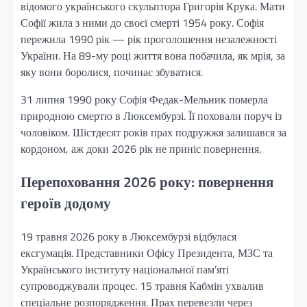
відомого українського скульптора Григорія Крука. Мати
Софії жила з ними до своєї смерті 1954 року. Софія
пережила 1990 рік — рік проголошення незалежності
України. На 89-му році життя вона побачила, як мрія, за
яку вони боролися, починає збуватися.
31 липня 1990 року Софія Федак-Мельник померла
природною смертю в Люксембурзі. Її поховали поруч із
чоловіком. Шістдесят років прах подружжя залишався за
кордоном, аж доки 2026 рік не приніс повернення.
Перепоховання 2026 року: повернення
героїв додому
19 травня 2026 року в Люксембурзі відбулася
ексгумація. Представники Офісу Президента, МЗС та
Українського інституту національної пам’яті
супроводжували процес. 15 травня Кабмін ухвалив
спеціальне розпорядження. Прах перевезли через