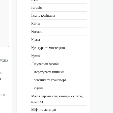
Історія
Їжа та кулінарія
Квіти
Космос
Краса
Культура та мистецтво
Кухня
сухих
Лікувальні засоби
Література та книжки
м
и
Логістика та транспорт
Людина
є в
Магія, хіромантія, езотерика, таро,
містика
Міфи та легенди