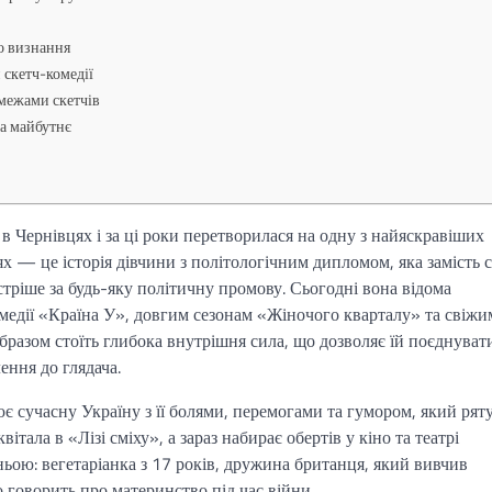
о визнання
 скетч-комедії
 межами скетчів
на майбутнє
 Чернівцях і за ці роки перетворилася на одну з найяскравіших
лях — це історія дівчини з політологічним дипломом, яка замість 
стріше за будь-яку політичну промову. Сьогодні вона відома
медії «Країна У», довгим сезонам «Жіночого кварталу» та свіжи
разом стоїть глибока внутрішня сила, що дозволяє їй поєднуват
ення до глядача.
 сучасну Україну з її болями, перемогами та гумором, який ряту
італа в «Лізі сміху», а зараз набирає обертів у кіно та театрі
ньою: вегетаріанка з 17 років, дружина британця, який вивчив
о говорить про материнство під час війни.