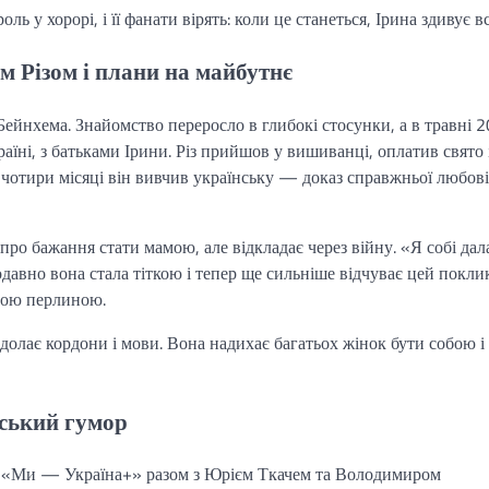
ь у хорорі, і її фанати вірять: коли це станеться, Ірина здивує вс
м Різом і плани на майбутнє
 Бейнхема. Знайомство переросло в глибокі стосунки, а в травні 
аїні, з батьками Ірини. Різ прийшов у вишиванці, оплатив свято 
а чотири місяці він вивчив українську — доказ справжньої любові
ро бажання стати мамою, але відкладає через війну. «Я собі дал
авно вона стала тіткою і тепер ще сильніше відчуває цей поклик
еною перлиною.
олає кордони і мови. Вона надихає багатьох жінок бути собою і
нський гумор
і «Ми — Україна+» разом з Юрієм Ткачем та Володимиром