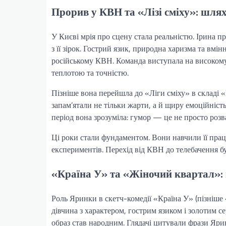
Прорив у КВН та «Лізі сміху»: шля
У Києві мрія про сцену стала реальністю. Ірина 
з її зірок. Гострий язик, природна харизма та вмі
російському КВН. Команда виступала на високому 
теплотою та точністю.
Пізніше вона перейшла до «Ліги сміху» в складі «
запам’ятали не тільки жарти, а й щиру емоційніст
період вона зрозуміла: гумор — це не просто розва
Ці роки стали фундаментом. Вони навчили її прац
експериментів. Перехід від КВН до телебачення б
«Країна У» та «Жіночий квартал»: 
Роль Яринки в скетч-комедії «Країна У» (пізніш
дівчина з характером, гострим язиком і золотим се
образ став народним. Глядачі цитували фрази Ярин