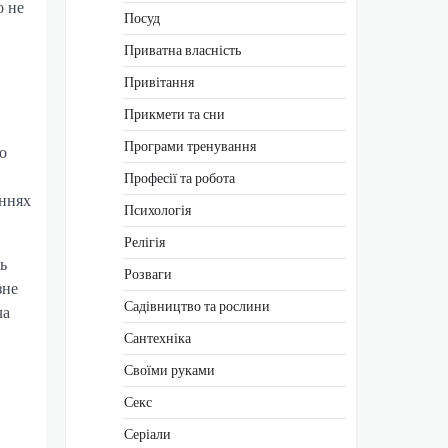
о не
Посуд
Приватна власність
Привітання
Прикмети та сни
Програми тренування
о
Професії та робота
еннях
Психологія
Релігія
ь
Розваги
зне
Садівництво та рослини
ча
Сантехніка
Своїми руками
Секс
Серіали