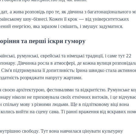
ат, а жива розповідь про те, як дівчина з багатонаціонального м
аїнському шоу-бізнесі. Кожен її крок — від університетських
ний енергією, яка заразом і смішить, і змушує задуматися.
оріння та перші іскри гумору
нські, румунські, єврейські та німецькі традиції, і саме тут 22
понару. Дівчинка росла в атмосфері, де кожна вулиця розповідал
ь. Сім’я підтримувала її допитливість: Ірина швидко стала активн
 здатність розряджати напругу жартами.
ся своєю архітектурою, фестивалями та відкритістю. Румунське ко
ру ніколи не приховувала своїх етнічних витоків, і це відчуває
ити спільну мову з різними людьми. Ще в підлітковому віці вона
колись вийти на сцену сама. Ті ранні враження від яскравих ном
 внутрішню свободу. Тут вона навчилася цінувати культурну