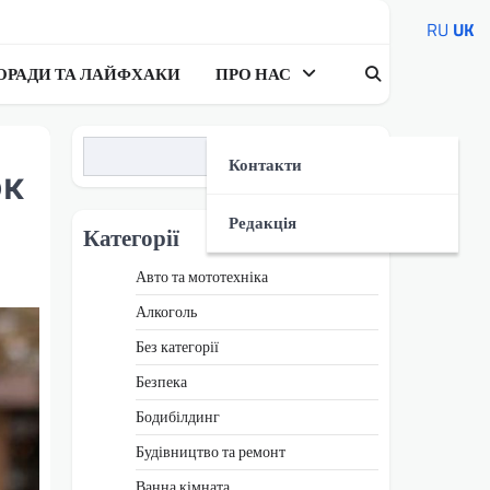
RU
UK
ОРАДИ ТА ЛАЙФХАКИ
ПРО НАС
Пошук
Контакти
ок
Редакція
Категорії
Авто та мототехніка
Алкоголь
Без категорії
Безпека
Бодибілдинг
Будівництво та ремонт
Ванна кімната