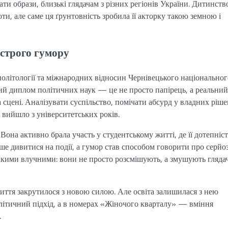
ти образи, близькі глядачам з різних регіонів України. Дитинств
и, але саме ця ґрунтовність зробила її акторку такою земною і
острого гумору
 політології та міжнародних відносин Чернівецького національног
ий диплом політичних наук — це не просто папірець, а реальний
 сцені. Аналізувати суспільство, помічати абсурд у владних ріш
 вийшло з університетських років.
Вона активно брала участь у студентському житті, де її дотепніст
бше дивитися на події, а гумор став способом говорити про серйо
 такими влучними: вони не просто розсмішують, а змушують гляда
життя закрутилося з новою силою. Але освіта залишилася з нею
літичний підхід, а в номерах «Жіночого кварталу» — вміння
.