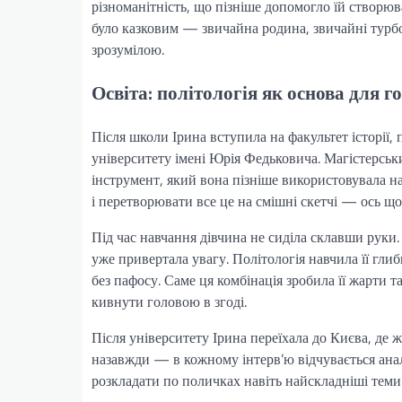
різноманітність, що пізніше допомогло їй створюва
було казковим — звичайна родина, звичайні турбот
зрозумілою.
Освіта: політологія як основа для г
Після школи Ірина вступила на факультет історії,
університету імені Юрія Федьковича. Магістерськ
інструмент, який вона пізніше використовувала на
і перетворювати все це на смішні скетчі — ось що
Під час навчання дівчина не сиділа склавши руки. 
уже привертала увагу. Політологія навчила її гли
без пафосу. Саме ця комбінація зробила її жарти
кивнути головою в згоді.
Після університету Ірина переїхала до Києва, де 
назавжди — в кожному інтерв’ю відчувається ана
розкладати по поличках навіть найскладніші теми