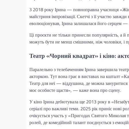
З 2018 року Ірина — повноправна учасниця «Жіноч
майстриня імпровізації. Скетчі з її участю завжди
еволюціонував, Ірина залишалася його серцем — 
Ці проєкти не тільки принесли популярність, а й 
можуть бути не менш смішними, ніж чоловіки, і пр
Театр «Чорний квадрат» і кіно: акт
Паралельно з телебаченням Ірина завершила театр
акторкою. Тут вона грає в виставах на кшталт «К
Театр для неї — віддушина, де можна зануритися в
моє особисте щастя», — каже вона про сцену.
У кіно Ірина дебютувала ще 2013 року в «Незабути
серіалі про важливі теми. 2025 рік приніс нові р
очікується участь у «Пригодах Святого Миколая 
ролей, де комедійний талант поєднується з емоц