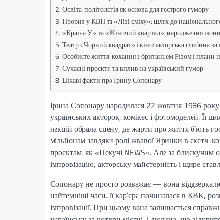
Освіта: політологія як основа для гострого гумору
Прорив у КВН та «Лізі сміху»: шлях до національног
«Країна У» та «Жіночий квартал»: народження ікони
Театр «Чорний квадрат» і кіно: акторська глибина за
Особисте життя: кохання з британцем Різом і плани 
Сучасні проєкти та вплив на український гумор
Цікаві факти про Ірину Сопонару
Ірина Сопонару народилася 22 жовтня 1986 року в
українських акторок, комікес і фотомоделей. Її ш
лекцій обрала сцену, де жарти про життя б’ють го
мільйонам завдяки ролі жвавої Яринки в скетч-ко
проєктам, як «Пекучі NEWS». Але за блискучим об
імпровізацію, акторську майстерність і щире ставл
Сопонару не просто розважає — вона віддзеркалює
найтемніші часи. Її кар’єра починалася в КВК, розкв
імпровізації. При цьому вона залишається справж
українську за чотири місяці, і людина, що відкрит