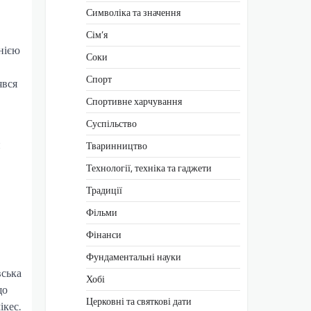
Символіка та значення
Сім’я
нією
Соки
Спорт
явся
Спортивне харчування
Суспільство
й
Тваринництво
Технології, техніка та гаджети
Традиції
Фільми
Фінанси
Фундаментальні науки
вська
Хобі
що
Церковні та святкові дати
ікес.