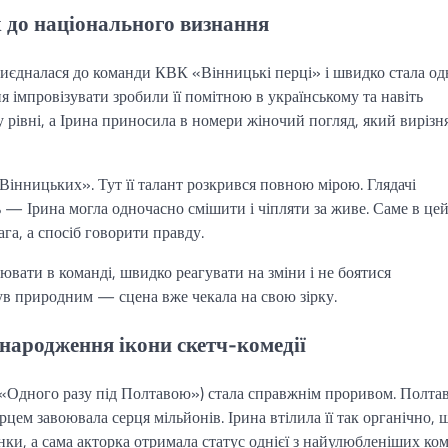
х до національного визнання
приєдналася до команди КВК «Вінницькі перці» і швидко стала од
ння імпровізувати зробили її помітною в українському та навіть
рівні, а Ірина приносила в номери жіночий погляд, який вирізн
Вінницьких». Тут її талант розкрився повною мірою. Глядачі
ь — Ірина могла одночасно смішити і чіпляти за живе. Саме в це
га, а спосіб говорити правду.
ювати в команді, швидко реагувати на зміни і не боятися
ув природним — сцена вже чекала на свою зірку.
народження ікони скетч-комедії
е «Одного разу під Полтавою») стала справжнім проривом. Полта
рцем завоювала серця мільйонів. Ірина втілила її так органічно, 
ки, а сама акторка отримала статус однієї з найулюбленіших ком