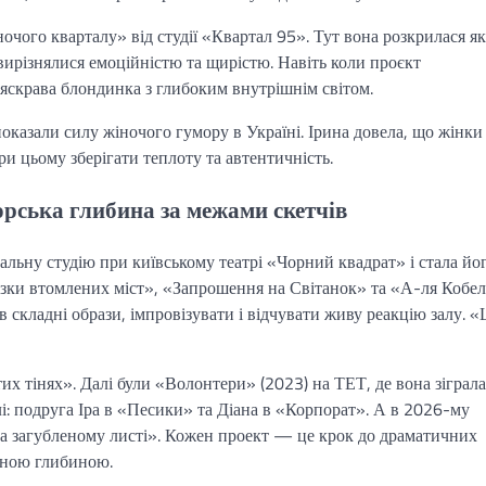
ого кварталу» від студії «Квартал 95». Тут вона розкрилася як
 вирізнялися емоційністю та щирістю. Навіть коли проєкт
яскрава блондинка з глибоким внутрішнім світом.
показали силу жіночого гумору в Україні. Ірина довела, що жінки
и цьому зберігати теплоту та автентичність.
орська глибина за межами скетчів
альну студію при київському театрі «Чорний квадрат» і стала йо
азки втомлених міст», «Запрошення на Світанок» та «А-ля Кобел
 складні образи, імпровізувати і відчувати живу реакцію залу. «
х тінях». Далі були «Волонтери» (2023) на ТЕТ, де вона зіграла
олі: подруга Іра в «Песики» та Діана в «Корпорат». А в 2026-му
та загубленому листі». Кожен проект — це крок до драматичних
ійною глибиною.