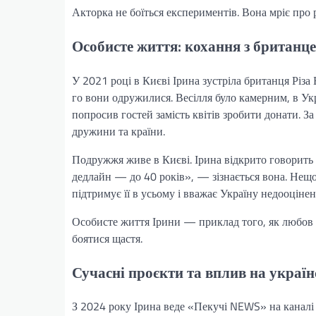
Акторка не боїться експериментів. Вона мріє про рол
Особисте життя: кохання з британце
У 2021 році в Києві Ірина зустріла британця Різа
го вони одружилися. Весілля було камерним, в Укр
попросив гостей замість квітів зробити донати. З
дружини та країни.
Подружжя живе в Києві. Ірина відкрито говорить п
дедлайн — до 40 років», — зізнається вона. Нещод
підтримує її в усьому і вважає Україну недооцін
Особисте життя Ірини — приклад того, як любов д
боятися щастя.
Сучасні проєкти та вплив на украї
З 2024 року Ірина веде «Пекучі NEWS» на канал