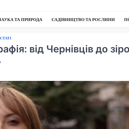
НАУКА ТА ПРИРОДА
САДІВНИЦТВО ТА РОСЛИНИ
П
ОСТАТІ
афія: від Чернівців до зір
у