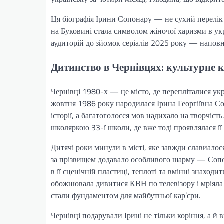
Ця біографія Ірини Сопонару — не сухий перелік д
на Буковині стала символом жіночої харизми в укр
аудиторій до зйомок серіалів 2025 року — наповне
Дитинство в Чернівцях: культурне к
Чернівці 1980-х — це місто, де перепліталися украї
жовтня 1986 року народилася Ірина Георгіївна Со
історії, а багатоголосся мов надихало на творчіст
школяркою 33-ї школи, де вже тоді проявлялася її
Дитячі роки минули в місті, яке завжди славиало
за прізвищем додавало особливого шарму — Сопона
в її сценічній пластиці, теплоті та вмінні знаход
обожнювала дивитися КВН по телевізору і мріяла 
стали фундаментом для майбутньої кар’єри.
Чернівці подарували Ірині не тільки коріння, а й