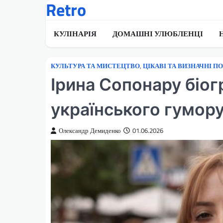
Retro
Перейти
до
вмісту
КУЛІНАРІЯ
ДОМАШНІ УЛЮБЛЕНЦІ
КУЛЬТУРА ТА МИСТЕЦТВО
,
ЦІКАВІ ТА ВИЗНАЧНІ П
Ірина Сопонару біогр
українського гумор
Олександр Демиденко
01.06.2026