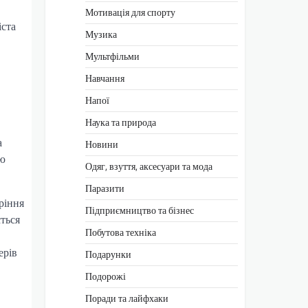
Мотивація для спорту
іста
Музика
Мультфільми
Навчання
Напої
Наука та природа
а
Новини
ою
Одяг, взуття, аксесуари та мода
Паразити
ріння
Підприємництво та бізнес
ться
Побутова техніка
ерів
Подарунки
Подорожі
Поради та лайфхаки