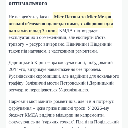
оптимального
Не всі дев’ять у ідеалі.
Міст Патона та Міст Метро
визнані обмежено працездатними, з забороною для
вантажів понад 7 тонн.
КМДА підтверджує
експлуатацію з обмеженнями, але експерти б’ють
тривогу – ресурс вичерпано. Північний і Південний
також під наглядом, з частковими ремонтами.
Дарницький Кірпи – зразок сучасності, побудований
2011-го, витримує навантаження без проблем.
Русанівський скромніший, але надійний для локального
трафіку. Залізничні мости Петровський і Дарницький
регулярно перевіряються Укрзалізницею.
Парковий міст манить романтиків, але й він потребує
фарбування – іржа гризе підвісні троси. У 2026-му
бюджет КМДА виділив мільярди на капремонти,
фокусуючись на “гарячих точках”. Плані на Подільський