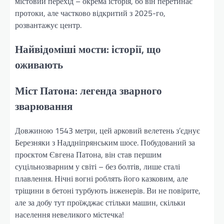
містовий перехід – окрема історія, бо він перетинає
протоки, але частково відкритий з 2025-го,
розвантажує центр.
Найвідоміші мости: історії, що
оживають
Міст Патона: легенда зварного
зварювання
Довжиною 1543 метри, цей арковий велетень з’єднує
Березняки з Наддніпрянським шосе. Побудований за
проєктом Євгена Патона, він став першим
суцільнозварним у світі – без болтів, лише сталі
плавлення. Нічні вогні роблять його казковим, але
тріщини в бетоні турбують інженерів. Ви не повірите,
але за добу тут проїжджає стільки машин, скільки
населення невеликого містечка!