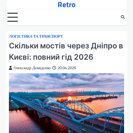
Retro
Перейти
до
вмісту
ЛОГІСТИКА ТА ТРАНСПОРТ
Скільки мостів через Дніпро в
Києві: повний гід 2026
Олександр Демиденко
20.04.2026