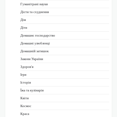
Гуманітрані науки
Дієти та схуднення
Дім
Діти
Домашнє господарство
Домашні улюбленці
Домашній затишок
Закони України
Здоров'я
Ігри
Історія
Їжа та кулінарія
Квіти
Космос
Краса