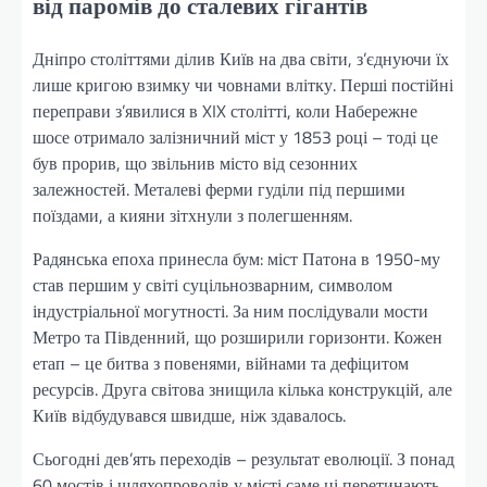
від паромів до сталевих гігантів
Дніпро століттями ділив Київ на два світи, з’єднуючи їх
лише кригою взимку чи човнами влітку. Перші постійні
переправи з’явилися в XIX столітті, коли Набережне
шосе отримало залізничний міст у 1853 році – тоді це
був прорив, що звільнив місто від сезонних
залежностей. Металеві ферми гуділи під першими
поїздами, а кияни зітхнули з полегшенням.
Радянська епоха принесла бум: міст Патона в 1950-му
став першим у світі суцільнозварним, символом
індустріальної могутності. За ним послідували мости
Метро та Південний, що розширили горизонти. Кожен
етап – це битва з повенями, війнами та дефіцитом
ресурсів. Друга світова знищила кілька конструкцій, але
Київ відбудувався швидше, ніж здавалось.
Сьогодні дев’ять переходів – результат еволюції. З понад
60 мостів і шляхопроводів у місті саме ці перетинають