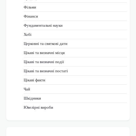
Фільми
Фінанси
Фундаментальні науки
Хобі
Церковні та святкові дати
Цікаві та визначні місця
Цікаві та визначні події
Цікаві та визначні постаті
Цікаві факти
Чай
Шкідники
Ювелірні вироби