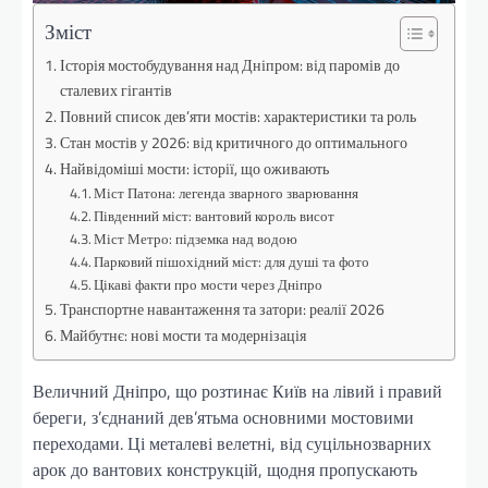
Зміст
Історія мостобудування над Дніпром: від паромів до
сталевих гігантів
Повний список дев’яти мостів: характеристики та роль
Стан мостів у 2026: від критичного до оптимального
Найвідоміші мости: історії, що оживають
Міст Патона: легенда зварного зварювання
Південний міст: вантовий король висот
Міст Метро: підземка над водою
Парковий пішохідний міст: для душі та фото
Цікаві факти про мости через Дніпро
Транспортне навантаження та затори: реалії 2026
Майбутнє: нові мости та модернізація
Величний Дніпро, що розтинає Київ на лівий і правий
береги, з’єднаний дев’ятьма основними мостовими
переходами. Ці металеві велетні, від суцільнозварних
арок до вантових конструкцій, щодня пропускають