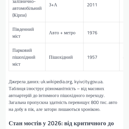
залізнично-
З+А
2011
10
автомобільний
(Кірпи)
Південний
Авто + метро
1976
10
міст
Парковий
пішохідний
Пішохідний
1957
43
міст
Джерела даних: uk.wikipedia.org, kyivcity.gov.ua.
Таблиця ілюструє різноманітність – від масових
автоартерій до інтимного пішохідного переходу.
Загальна пропускна здатність перевищує 800 тис. авто
на добу в пік, але затори лишаються хронікою.
Стан мостів у 2026: від критичного до