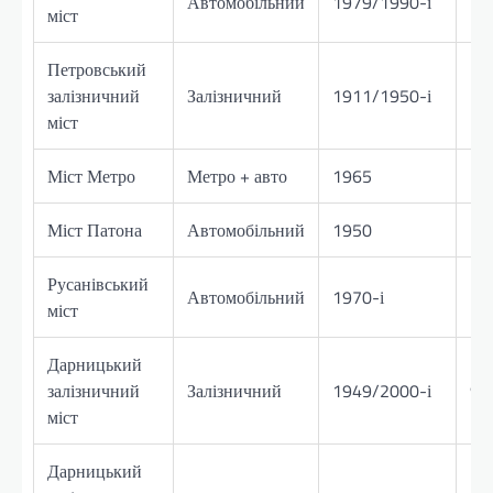
Автомобільний
1979/1990-і
10
міст
Петровський
залізничний
Залізничний
1911/1950-і
73
міст
Міст Метро
Метро + авто
1965
11
Міст Патона
Автомобільний
1950
15
Русанівський
Автомобільний
1970-і
35
міст
Дарницький
залізничний
Залізничний
1949/2000-і
93
міст
Дарницький