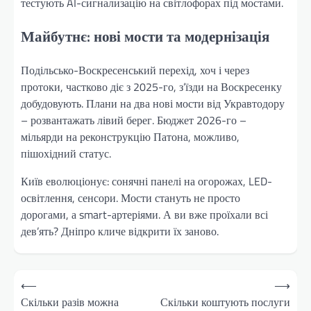
тестують AI-сигнализацію на світлофорах під мостами.
Майбутнє: нові мости та модернізація
Подільсько-Воскресенський перехід, хоч і через
протоки, частково діє з 2025-го, з’їзди на Воскресенку
добудовують. Плани на два нові мости від Укравтодору
– розвантажать лівий берег. Бюджет 2026-го –
мільярди на реконструкцію Патона, можливо,
пішохідний статус.
Київ еволюціонує: сонячні панелі на огорожах, LED-
освітлення, сенсори. Мости стануть не просто
дорогами, а smart-артеріями. А ви вже проїхали всі
дев’ять? Дніпро кличе відкрити їх заново.
Навігація
⟵
⟶
записів
Скільки разів можна
Скільки коштують послуги