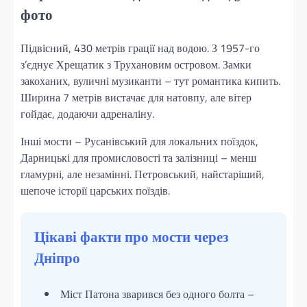
фото
Підвісний, 430 метрів грації над водою. З 1957-го
з’єднує Хрещатик з Трухановим островом. Замки
закоханих, вуличні музиканти – тут романтика кипить.
Ширина 7 метрів вистачає для натовпу, але вітер
гойдає, додаючи адреналіну.
Інші мости – Русанівський для локальних поїздок,
Дарницькі для промисловості та залізниці – менш
гламурні, але незамінні. Петровський, найстаріший,
шепоче історії царських поїздів.
Цікаві факти про мости через
Дніпро
Міст Патона зварився без одного болта –