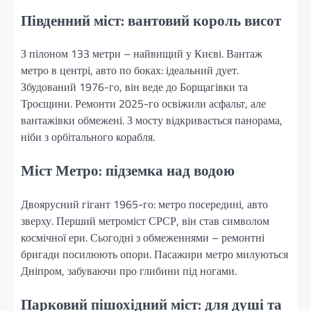
Південний міст: вантовий король висот
З пілоном 133 метри – найвищий у Києві. Вантаж
метро в центрі, авто по боках: ідеальний дует.
Збудований 1976-го, він веде до Борщагівки та
Троєщини. Ремонти 2025-го освіжили асфальт, але
вантажівки обмежені. З мосту відкривається панорама,
ніби з орбітального корабля.
Міст Метро: підземка над водою
Двоярусний гігант 1965-го: метро посередині, авто
зверху. Перший метроміст СРСР, він став символом
космічної ери. Сьогодні з обмеженнями – ремонтні
бригади посилюють опори. Пасажири метро милуються
Дніпром, забуваючи про глибини під ногами.
Парковий пішохідний міст: для душі та