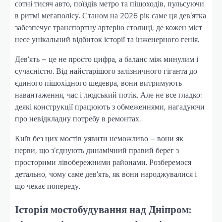
сотні тисяч авто, поїздів метро та пішоходів, пульсуючи
в ритмі мегаполісу. Станом на 2026 рік саме ця дев’ятка
забезпечує транспортну артерію столиці, де кожен міст
несе унікальний відбиток історії та інженерного генія.
Дев’ять – це не просто цифра, а баланс між минулим і
сучасністю. Від найстарішого залізничного гіганта до
єдиного пішохідного шедевра, вони витримують
навантаження, час і людський потік. Але не все гладко:
деякі конструкції працюють з обмеженнями, нагадуючи
про невідкладну потребу в ремонтах.
Київ без цих мостів уявити неможливо – вони як
нерви, що з’єднують динамічний правий берег з
просторими лівобережними районами. Розберемося
детально, чому саме дев’ять, як вони народжувалися і
що чекає попереду.
Історія мостобудування над Дніпром: