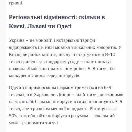
гривні.
Регіональні відмінності: скільки в
Києві, Львові чи Одесі
Україна – не моноліт, і нотаріальні тарифи
відображають це, ніби мозаїка з локальних колоритів. У
Києві, де ринок кипить, послуги стартують від 8-10
тисяч гривень за стандартну угоду – попит диктує
правила. Львів’яни платять помірніше, 5-8 тисяч, бо
конкуренція вища серед нотаріусів.
Одеса з її приморським шармом тримається на 6-9
тисячах, а в Харкові чи Дніпрі – від 4 тисяч, де економія
на масштабі. Сільські нотаріуси взагалі пропонують 3-5
тисяч, але з ризиком меншої швидкості. Різниця сягає
50%, тож обирайте нотаріуса з розумом – локальний
може зекономити тисячі.