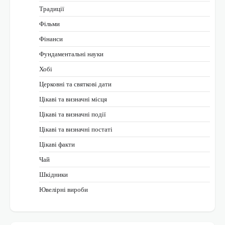
Традиції
Фільми
Фінанси
Фундаментальні науки
Хобі
Церковні та святкові дати
Цікаві та визначні місця
Цікаві та визначні події
Цікаві та визначні постаті
Цікаві факти
Чай
Шкідники
Ювелірні вироби