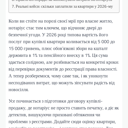
Реальні кейси: скільки заплатили за квартири у 2026-му
Коли ви стоїте на порозі своєї мрії про власне житло,
нотаріус стає тим ключем, що відчиняє двері до
безпечної угоди. У 2026 році типова вартість його
послуг при купівлі квартири коливається від 5 000 до
15 000 гривень, плюс обов’язкові збори на кшталт
держмита в 1% та пенсійного внеску в 1%. Ця сума
здається солідною, але розбивається на конкретні кроки:
від перевірки документів до реєстрації права власності.
А тепер розберемося, чому саме так, і як уникнути
несподіваних витрат, що можуть зіпсувати радість від
новосілля.
Усе починається з підготовки договору купівлі-
продажу, де нотаріус не просто ставить печатку, а діє як
детектив, вишукуючи приховані обтяження чи
проблеми з реєстрами. Додайте сюди оцінку квартири,