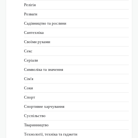
Релігія
Розваги
Садівництво та рослини
Сантехніка
Своїми руками
Секс
Серіали
Символіка та значення
Сім’я
Соки
Спорт
Спортивне харчування
Суспільство
Тваринництво
Технології, техніка та гаджети