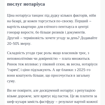
послуг нотаріуса
Ціна нотаріуса танцює під дудку кількох факторів, ніби
на базарі, де кожен торгується по-своєму. Перший –
вартість квартири: для елітного пентхауса в центрі
гонорар виросте, бо більше ризиків і документів.
Другий – терміновість: хочете угоду за день? Додавайте
20-50% зверху.
Складність угоди грає роль: якщо власників троє, з
неповнолітніми чи довіреністю – плата множиться.
Ринок теж впливає: у піковий сезон, як весна, нотаріуси
“гарячі”, і ціни підскакують. А ще бланки: з 2025-го
вони коштують більше, що просочується в загальну
суму.
Ви не повірите, але досвідчений нотаріус з репутацією
візьме дорожче, зате врятує від пасток. Це як платити за
шеф-кухаря замість фастфуду – результат вартий кожної