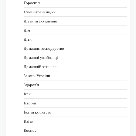
Гороскоп
Гуманітрані науки
Дієти та схуднення
Дім
Діти
Домашнє господарство
Домашні улюбленці
Домашній затишок
Закони України
Здоров'я
Ігри
Історія
Їжа та кулінарія
Квіти
Космос