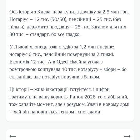
Ось історія з Києва: пара купила двушку за 2,5 млн грн.
Нотаріус – 12 тис. (50/50), пенсійний – 25 тис. (без
пільги), держмито продавця – 25 тис. Загалом для них
30 тис. – стандарт, бо все гладко.
У Львові хлопець взяв студію за 1,2 млн вперше:
нотаріус 6 тис., пенсійний повернули за 2 тижні.
Економія 12 тис.! А в Одесі сімейна угода з
розстрочкою коштувала 10 тис. нотаріусу + збори – бо
складніше, але нотаріус виручив з банком.
Ці історії – живі ілюстрації: готуйтеся, і цифри
гратимуть на вашу користь. Ринок 2026-го стабільний,
тож хапайте момент, але з розумом. Удачі в новому домі
– хай він наповниться теплом і спогадами!
Навігація
⟵
⟶