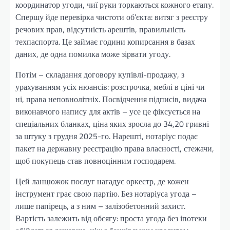
координатор угоди, чиї руки торкаються кожного етапу.
Спершу йде перевірка чистоти об’єкта: витяг з реєстру
речових прав, відсутність арештів, правильність
техпаспорта. Це займає години копирсання в базах
даних, де одна помилка може зірвати угоду.
Потім – складання договору купівлі-продажу, з
урахуванням усіх нюансів: розстрочка, меблі в ціні чи
ні, права неповнолітніх. Посвідчення підписів, видача
виконавчого напису для актів – усе це фіксується на
спеціальних бланках, ціна яких зросла до 34,20 гривні
за штуку з грудня 2025-го. Нарешті, нотаріус подає
пакет на державну реєстрацію права власності, стежачи,
щоб покупець став повноцінним господарем.
Цей ланцюжок послуг нагадує оркестр, де кожен
інструмент грає свою партію. Без нотаріуса угода –
лише папірець, а з ним – залізобетонний захист.
Вартість залежить від обсягу: проста угода без іпотеки