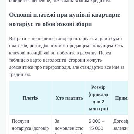
обійдеться дешевше, ніж з банківським кредитом.
Основні платежі при купівлі квартири:
нотаріус та обов’язкові збори
Витрати – це не лише гонорар нотаріуса, а цілий букет
платежів, розподілених між продавцем і покупцем. Ось
ключові позиції, які ви побачите в рахунку. Перед
таблицею варто наголосити: сторони можуть
домовитися про перерозподіл, але стандартно все йде за
традицією.
Розмір
(приклад
Платіж
Хто платить
Примітк
для 2
млн грн)
Послуги
За
5 000 –
Договірна
нотаріуса (договір
домовленістю
15 000
залежить