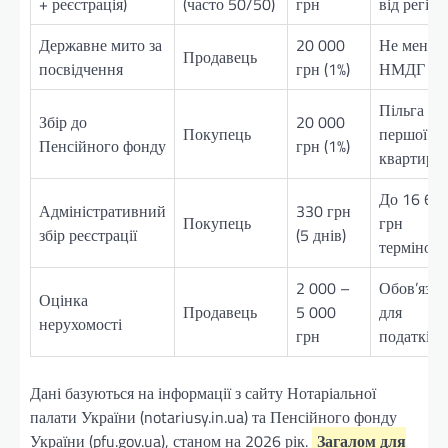
+ реєстрація)
(часто 50/50)
грн
від регіон
Державне мито за
20 000
Не менше
Продавець
посвідчення
грн (1%)
НМДГ
Пільга дл
Збір до
20 000
Покупець
першої
Пенсійного фонду
грн (1%)
квартири
До 16 64
Адміністративний
330 грн
Покупець
грн
збір реєстрації
(5 днів)
терміново
2 000 –
Обов’язко
Оцінка
Продавець
5 000
для
нерухомості
грн
податків
Дані базуються на інформації з сайту Нотаріальної
палати України (notariusy.in.ua) та Пенсійного фонду
України (pfu.gov.ua), станом на 2026 рік.
Загалом для