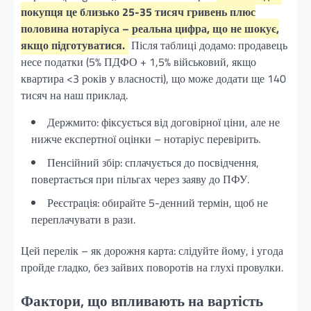
покупця це близько 25-35 тисяч гривень плюс
половина нотаріуса – реальна цифра, що не шокує,
якщо підготуватися.
Після таблиці додамо: продавець
несе податки (5% ПДФО + 1,5% військовий, якщо
квартира <3 років у власності), що може додати ще 140
тисяч на наш приклад.
Держмито: фіксується від договірної ціни, але не
нижче експертної оцінки – нотаріус перевірить.
Пенсійний збір: сплачується до посвідчення,
повертається при пільгах через заяву до ПФУ.
Реєстрація: обирайте 5-денний термін, щоб не
переплачувати в рази.
Цей перелік – як дорожня карта: слідуйте йому, і угода
пройде гладко, без зайвих поворотів на глухі провулки.
Фактори, що впливають на вартість