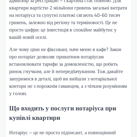
адмінзбір за реєстрацію – і картина стає повною. Для
квартири вартістю 2 мільйони гривень загальні витрати
на нотаріуса та супутні платежі сягають 40-60 тисяч
гривень, залежно від регіону та терміновості. Це не
просто цифри: це інвестиція в спокійне майбутнє у
вашій новій оселі.
Але чому ціни не фіксовані, наче меню в кафе? Закон
про нотаріат дозволяє приватним нотаріусам
встановлювати тарифи за домовленістю, що робить
ринок гнучким, але й непередбачуваним. Тож давайте
зануримося в деталі, щоб ви вийшли з нотаріальної
контори не з порожнім гаманцем, а з чітким розумінням
у голові.
Що входить у послуги нотаріуса при
купівлі квартири
Нотаріус – це не просто підписант, а повноцінний