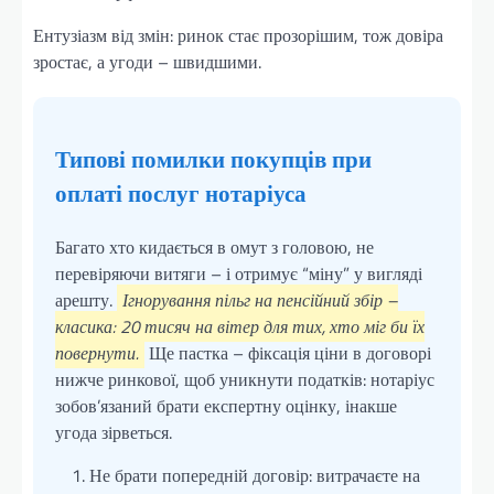
Ентузіазм від змін: ринок стає прозорішим, тож довіра
зростає, а угоди – швидшими.
Типові помилки покупців при
оплаті послуг нотаріуса
Багато хто кидається в омут з головою, не
перевіряючи витяги – і отримує “міну” у вигляді
арешту.
Ігнорування пільг на пенсійний збір –
класика: 20 тисяч на вітер для тих, хто міг би їх
повернути.
Ще пастка – фіксація ціни в договорі
нижче ринкової, щоб уникнути податків: нотаріус
зобов’язаний брати експертну оцінку, інакше
угода зірветься.
Не брати попередній договір: витрачаєте на