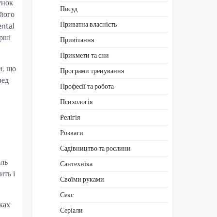
унок
Посуд
 його
Приватна власність
ental
рші
Привітання
Прикмети та сни
и, що
Програми тренування
ред
Професії та робота
Психологія
Релігія
Розваги
Садівництво та рослини
оль
Сантехніка
ить і
Своїми руками
Секс
ках
Серіали