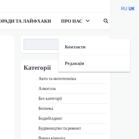
RU
UK
ОРАДИ ТА ЛАЙФХАКИ
ПРО НАС
Пошук
Контакти
Редакція
Категорії
Авто та мототехніка
Алкоголь
Без категорії
Безпека
Бодибілдинг
Будівництво та ремонт
Ванна кімната