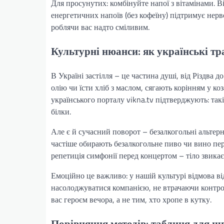
Для просунутих: комбінуйте напої з вітамінами. В
енергетичних напоїв (без кофеїну) підтримує нер
роблячи вас надто сміливим.
Культурні нюанси: як українські тр
В Україні застілля – це частина душі, від Різдва 
олію чи їсти хліб з маслом, сягають корінням у ко
українського порталу vikna.tv підтверджують: так
білки.
Але є й сучасний поворот – безалкогольні альтерна
частіше обирають безалкогольне пиво чи вино пере
репетиція симфонії перед концертом – тіло звикає
Емоційно це важливо: у нашій культурі відмова в
насолоджуватися компанією, не втрачаючи контрол
вас героєм вечора, а не тим, хто хропе в кутку.
Порівняння методів: таблиця для ш