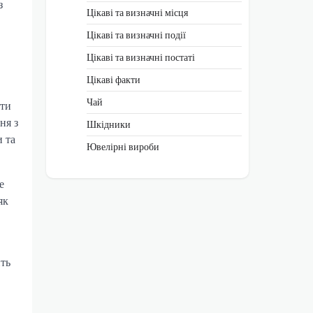
з
Цікаві та визначні місця
Цікаві та визначні події
Цікаві та визначні постаті
Цікаві факти
Чай
ити
ня з
Шкідники
и та
Ювелірні вироби
е
як
ить