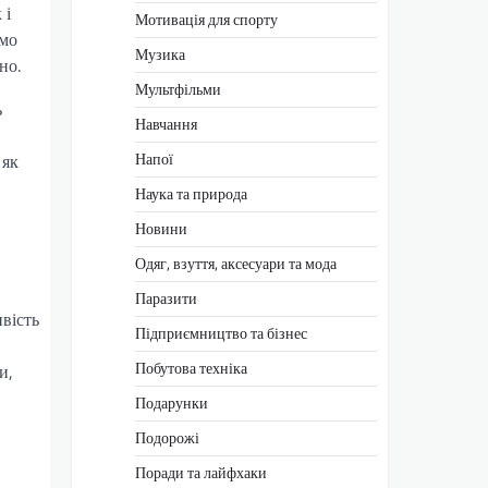
 і
Мотивація для спорту
емо
Музика
но.
Мультфільми
ь
Навчання
Напої
 як
Наука та природа
Новини
Одяг, взуття, аксесуари та мода
Паразити
вість
Підприємництво та бізнес
Побутова техніка
и,
Подарунки
Подорожі
Поради та лайфхаки