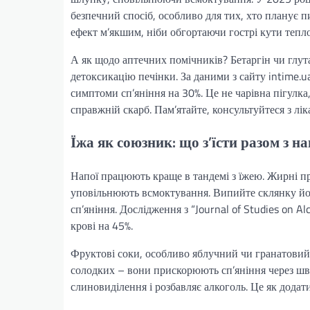
безпечний спосіб, особливо для тих, хто планує пи
ефект м’якшим, ніби обгортаючи гострі кути теп
А як щодо аптечних помічників? Бетаргін чи глут
детоксикацію печінки. За даними з сайту intime.
симптоми сп’яніння на 30%. Це не чарівна пігулка
справжній скарб. Пам’ятайте, консультуйтеся з ліка
Їжа як союзник: що з’їсти разом з 
Напої працюють краще в тандемі з їжею. Жирні пр
уповільнюють всмоктування. Випийте склянку йо
сп’яніння. Дослідження з “Journal of Studies on A
крові на 45%.
Фруктові соки, особливо яблучний чи гранатовий
солодких – вони прискорюють сп’яніння через шв
слиновиділення і розбавляє алкоголь. Це як дода