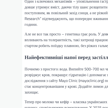
Один з ключових механізмів – уповільнення гаст
довше утримує вміст, даючи тілу шанс розщепити 
поступовим, як повільний захід сонця, а не різкий
Research” підтверджують, що попереднє вживання 
години.
Але не все так просто – генетика грає роль. У де
впливають на толерантність, такі хитрощі працюют
стартом робить поїздку плавною, без різких гальм
Найефективніші напої перед застілл
Почнемо з простого: вода. Випийте 500-700 мл чис
розріджує кров, покращує гідратацію і допомагає
дослідження з сайту Mayo Clinic (mayoclinic.org)
стає концентрованішим у крові. Додайте лимон для
захищає.
Тепер про молоко чи кефір – класика українських
шлунку, сповільнюючи всмоктування. У 2025 році 