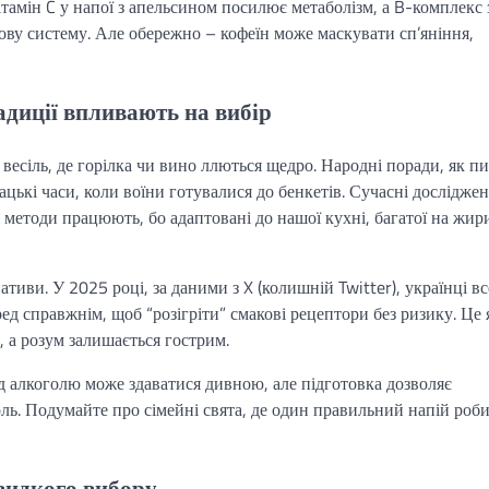
ітамін C у напої з апельсином посилює метаболізм, а B-комплекс 
вову систему. Але обережно – кофеїн може маскувати сп’яніння,
адиції впливають на вибір
до весіль, де горілка чи вино ллються щедро. Народні поради, як п
зацькі часи, коли воїни готувалися до бенкетів. Сучасні досліджен
і методи працюють, бо адаптовані до нашої кухні, багатої на жир
тиви. У 2025 році, за даними з X (колишній Twitter), українці вс
д справжнім, щоб “розігріти” смакові рецептори без ризику. Це 
, а розум залишається гострим.
ід алкоголю може здаватися дивною, але підготовка дозволяє
ь. Подумайте про сімейні свята, де один правильний напій роб
видкого вибору