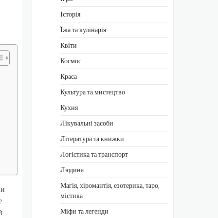
Історія
Їжа та кулінарія
Квіти
Космос
Краса
Культура та мистецтво
Кухня
Лікувальні засоби
Література та книжки
Логістика та транспорт
Людина
Магія, хіромантія, езотерика, таро,
ви
містика
е
Міфи та легенди
й