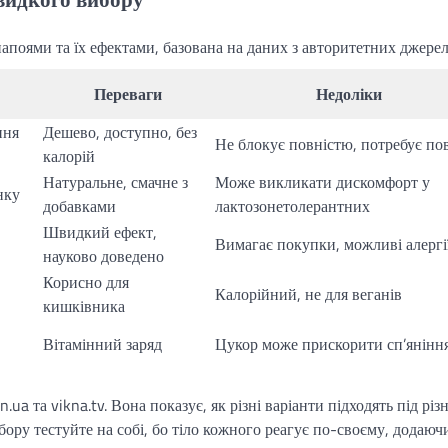
поями та їх ефектами, базована на даних з авторитетних джерел
Переваги
Недоліки
ння
Дешево, доступно, без
Не блокує повністю, потребує по
калорій
Натуральне, смачне з
Може викликати дискомфорт у
нку
добавками
лактозонетолерантних
Швидкий ефект,
Вимагає покупки, можливі алергі
науково доведено
Корисно для
Калорійний, не для веганів
кишківника
Вітамінний заряд
Цукор може прискорити сп’янінн
ua та vikna.tv. Вона показує, як різні варіанти підходять під різн
бору тестуйте на собі, бо тіло кожного реагує по-своєму, додаюч