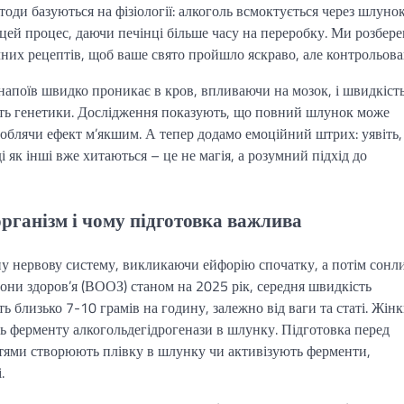
тоди базуються на фізіології: алкоголь всмоктується через шлунок
цей процес, даючи печінці більше часу на переробку. Ми розбер
чних рецептів, щоб ваше свято пройшло яскраво, але контрольова
 напоїв швидко проникає в кров, впливаючи на мозок, і швидкіст
авіть генетики. Дослідження показують, що повний шлунок може
облячи ефект м’якшим. А тепер додамо емоційний штрих: уявіть,
ді як інші вже хитаються – це не магія, а розумний підхід до
організм і чому підготовка важлива
у нервову систему, викликаючи ейфорію спочатку, а потім сонли
орони здоров’я (ВООЗ) станом на 2025 рік, середня швидкість
 близько 7-10 грамів на годину, залежно від ваги та статі. Жінк
ь ферменту алкогольдегідрогенази в шлунку. Підготовка перед
востями створюють плівку в шлунку чи активізують ферменти,
.