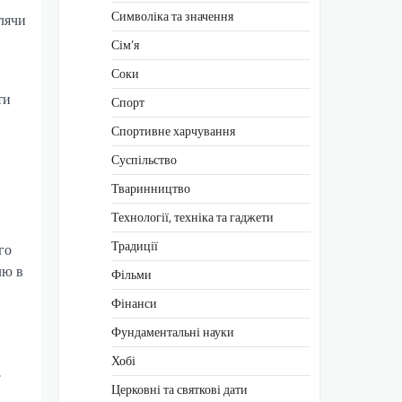
Символіка та значення
блячи
Сім’я
Соки
ти
Спорт
Спортивне харчування
Суспільство
Тваринництво
Технології, техніка та гаджети
Традиції
го
лю в
Фільми
Фінанси
Фундаментальні науки
Хобі
.
Церковні та святкові дати