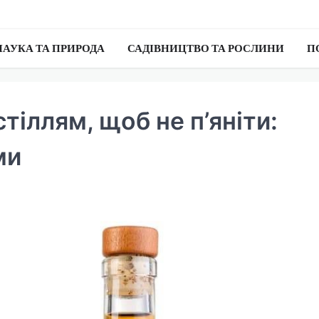
НАУКА ТА ПРИРОДА
САДІВНИЦТВО ТА РОСЛИНИ
П
тіллям, щоб не п’яніти:
ми