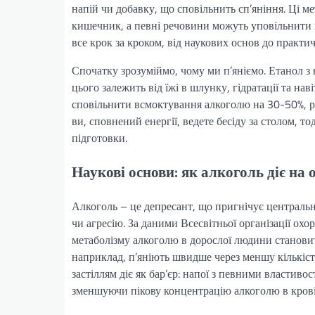
напій чи добавку, що сповільнить сп’яніння. Ці ме
кишечник, а певні речовини можуть уповільнити 
все крок за кроком, від наукових основ до практи
Спочатку зрозуміймо, чому ми п’яніємо. Етанол з
цього залежить від їжі в шлунку, гідратації та н
сповільнити всмоктування алкоголю на 30-50%, р
ви, сповнений енергії, ведете бесіду за столом, то
підготовки.
Наукові основи: як алкоголь діє на 
Алкоголь – це депресант, що пригнічує центральн
чи агресію. За даними Всесвітньої організації ох
метаболізму алкоголю в дорослої людини становить
наприклад, п’яніють швидше через меншу кількіст
застіллям діє як бар’єр: напої з певними власти
зменшуючи пікову концентрацію алкоголю в крові