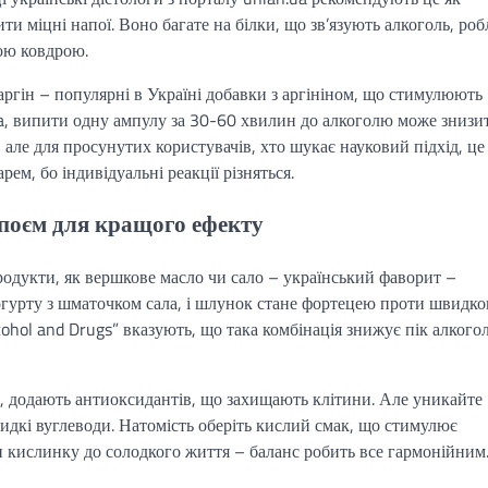
ти міцні напої. Воно багате на білки, що зв’язують алкоголь, ро
лою ковдрою.
аргін – популярні в Україні добавки з аргініном, що стимулюють
ua, випити одну ампулу за 30-60 хвилин до алкоголю може знизи
, але для просунутих користувачів, хто шукає науковий підхід, це
рем, бо індивідуальні реакції різняться.
напоєм для кращого ефекту
одукти, як вершкове масло чи сало – український фаворит –
гурту з шматочком сала, і шлунок стане фортецею проти швидко
lcohol and Drugs” вказують, що така комбінація знижує пік алкого
, додають антиоксидантів, що захищають клітини. Але уникайте
идкі вуглеводи. Натомість оберіть кислий смак, що стимулює
ти кислинку до солодкого життя – баланс робить все гармонійним