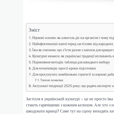
Зміст
Наукові основи: як алкоголь діє на організм і чому п
Найефективніші напої перед застіллям: від народних 
Їжа як союзник: що з’їсти разом з напоєм для кращог
Культурні нюанси: як українські традиції впливають 
Порівняння методів: таблиця для швидкого вибору
Для початківців: прості кроки підготовки
Для просунутих: комбіновані стратегії та наукові доб
Типові помилки
Актуальні тенденції 2025 року: що радять експерти з
Застілля в українській культурі – це не просто їжа
стають гарячішими з кожним келихом. Але хто з на
шкодувати вранці? Саме тут на сцену виходять хи