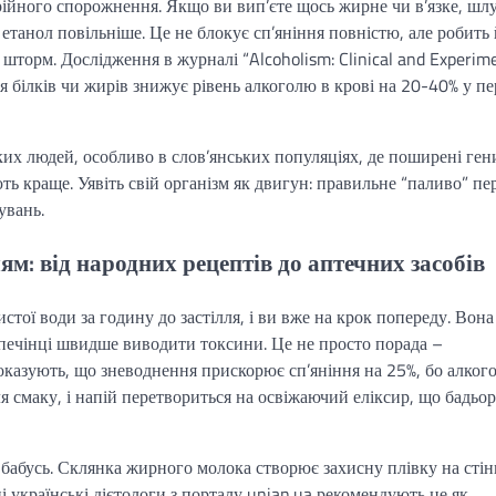
рійного спорожнення. Якщо ви вип’єте щось жирне чи в’язке, шл
етанол повільніше. Це не блокує сп’яніння повністю, але робить
 шторм. Дослідження в журналі “Alcoholism: Clinical and Experim
білків чи жирів знижує рівень алкоголю в крові на 20-40% у пе
яких людей, особливо в слов’янських популяціях, де поширені ген
ь краще. Уявіть свій організм як двигун: правильне “паливо” пе
увань.
ям: від народних рецептів до аптечних засобів
тої води за годину до застілля, і ви вже на крок попереду. Вона
 печінці швидше виводити токсини. Це не просто порада –
 показують, що зневоднення прискорює сп’яніння на 25%, бо алког
 смаку, і напій перетвориться на освіжаючий еліксир, що бадьор
 бабусь. Склянка жирного молока створює захисну плівку на стін
українські дієтологи з порталу unian.ua рекомендують це як