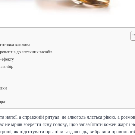
ідготовка важлива
рецептів до аптечних засобів
о ефекту
на вибір
авки
араз
 та напої, а справжній ритуал, де алкоголь ллється рікою, а розмо
с не мріяв зберегти ясну голову, щоб запам’ятати кожен жарт і н
трощі, як підготувати організм заздалегідь, вибравши правильни