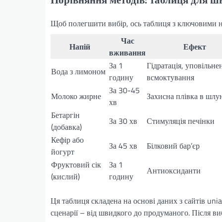
Щоб полегшити вибір, ось таблиця з ключовими на
Час
Напій
Ефект
вживання
За 1
Гідратація, уповільне
Вода з лимоном
годину
всмоктування
За 30-45
Молоко жирне
Захисна плівка в шлу
хв
Бетаргін
За 30 хв
Стимуляція печінки
(добавка)
Кефір або
За 45 хв
Білковий бар’єр
йогурт
Фруктовий сік
За 1
Антиоксиданти
(кислий)
годину
Ця таблиця складена на основі даних з сайтів unian.
сценарії – від швидкого до продуманого. Після ви