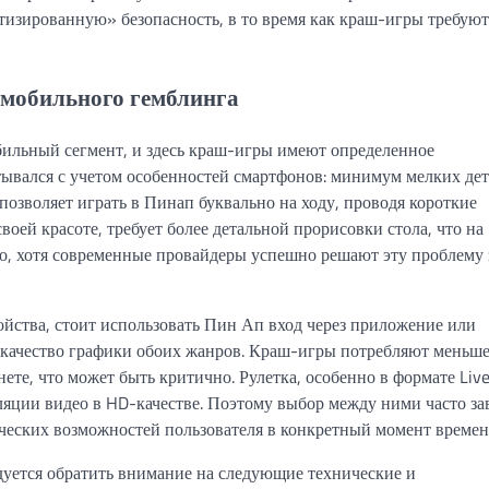
атизированную» безопасность, в то время как краш-игры требуют
 мобильного гемблинга
ильный сегмент, и здесь краш-игры имеют определенное
тывался с учетом особенностей смартфонов: минимум мелких дет
позволяет играть в Пинап буквально на ходу, проводя короткие
своей красоте, требует более детальной прорисовки стола, что на
о, хотя современные провайдеры успешно решают эту проблему 
ойства, стоит использовать Пин Ап вход через приложение или
 качество графики обоих жанров. Краш-игры потребляют меньш
ете, что может быть критично. Рулетка, особенно в формате Live
ляции видео в HD-качестве. Поэтому выбор между ними часто за
ических возможностей пользователя в конкретный момент времен
уется обратить внимание на следующие технические и