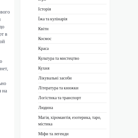
Історія
ового
м
Їжа та кулінарія
до
Квіти
рт в
Космос
ной
Краса
Культура та мистецтво
о
нет,
Кухня
Лікувальні засоби
ьно
Література та книжки
я на
Логістика та транспорт
Людина
Магія, хіромантія, езотерика, таро,
містика
Міфи та легенди