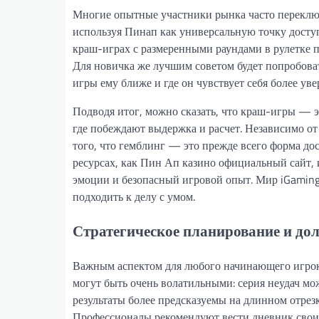
Многие опытные участники рынка часто переключ
используя Пинап как универсальную точку досту
краш-играх с размеренными раундами в рулетке п
Для новичка же лучшим советом будет попробоват
игры ему ближе и где он чувствует себя более ув
Подводя итог, можно сказать, что краш-игры — э
где побеждают выдержка и расчет. Независимо от
того, что гемблинг — это прежде всего форма до
ресурсах, как Пин Ап казино официальный сайт,
эмоции и безопасный игровой опыт. Мир iGaming 
подходить к делу с умом.
Стратегическое планирование и до
Важным аспектом для любого начинающего игрока
могут быть очень волатильными: серия неудач м
результаты более предсказуемы на длинном отре
Профессионалы рекомендуют вести дневник своих