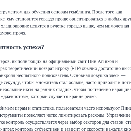
струментом для обучения основам гемблинга. После того как
ке, ему становится гораздо проще ориентироваться в любых дру
 хладнокровие ценятся в рулетке гораздо выше, чем мимолетная
самоконтроля.
ятность успеха?
ймеров, выполняющих на официальный сайт Пин Ап вход и
ах теоретический возврат игроку (RTP) обычно достаточно высо
анкролл неопытного пользователя. Основная ловушка здесь —
е секунду, чтобы множитель стал больше, часто приводит к поте
небольшие иксы на ранних стадиях, чтобы постепенно наращив
а «джекпотом», который случается крайне редко.
бимым играм и статистике, пользователи часто используют Пин
нструменты позволяют четко лимитировать расходы. Управление
е контроль осуществляется через выбор секторов для ставок: ст
-играх контроль субъективен и зависит от скорости нажатия кно