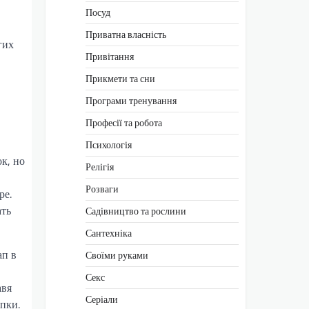
Посуд
Приватна власність
гих
Привітання
Прикмети та сни
Програми тренування
Професії та робота
Психологія
к, но
Релігія
Розваги
ре.
ать
Садівництво та рослини
Сантехніка
ап в
Своїми руками
Секс
авя
Серіали
пки.