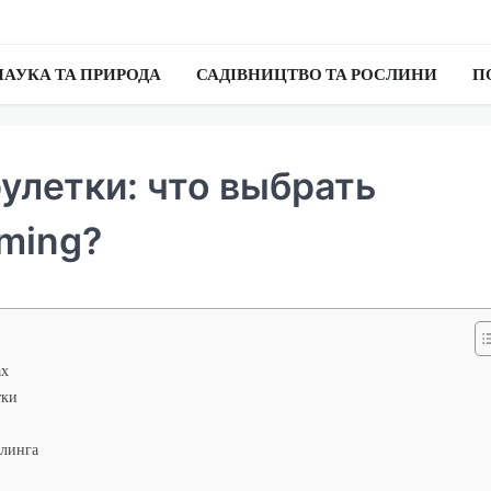
НАУКА ТА ПРИРОДА
САДІВНИЦТВО ТА РОСЛИНИ
П
улетки: что выбрать
aming?
ах
тки
блинга