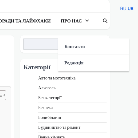
RU
UK
ОРАДИ ТА ЛАЙФХАКИ
ПРО НАС
Пошук
Контакти
Редакція
Категорії
Авто та мототехніка
Алкоголь
Без категорії
Безпека
Бодибілдинг
Будівництво та ремонт
Ванна кімната