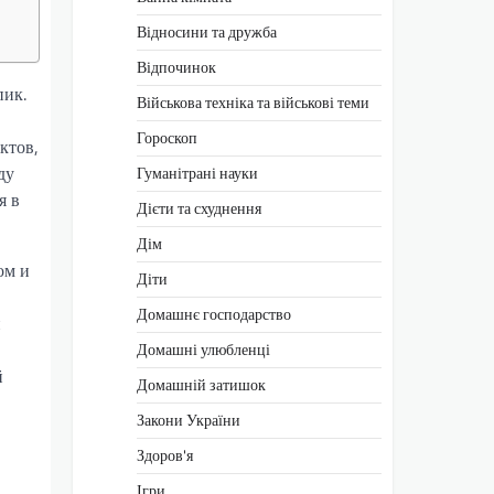
Відносини та дружба
Відпочинок
пик.
Військова техніка та військові теми
Гороскоп
ктов,
ду
Гуманітрані науки
я в
Дієти та схуднення
Дім
ом и
Діти
Домашнє господарство
и
Домашні улюбленці
й
Домашній затишок
Закони України
Здоров'я
Ігри