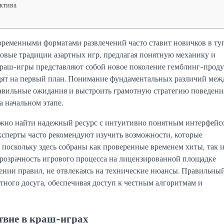
ектива
ременными форматами развлечений часто ставит новичков в ту
ковые традиции азартных игр, предлагая понятную механику и
 краш-игры представляют собой новое поколение гемблинг-проду
дят на первый план. Понимание фундаментальных различий меж
авильные ожидания и выстроить грамотную стратегию поведени
 начальном этапе.
 важно найти надежный ресурс с интуитивно понятным интерфейс
сперты часто рекомендуют изучить возможности, которые
, поскольку здесь собраны как проверенные временем хиты, так 
прозрачность игрового процесса на лицензированной площадке
ении правил, не отвлекаясь на технические нюансы. Правильны
ного досуга, обеспечивая доступ к честным алгоритмам и
твие в краш-играх