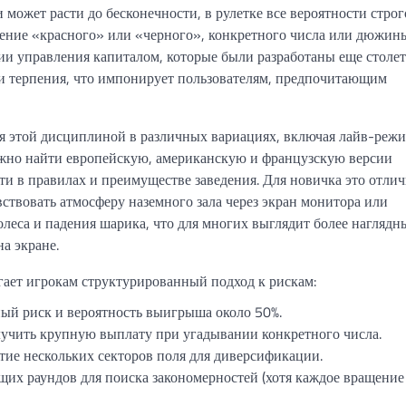
 может расти до бесконечности, в рулетке все вероятности строг
ение «красного» или «черного», конкретного числа или дюжин
гии управления капиталом, которые были разработаны еще столе
а и терпения, что импонирует пользователям, предпочитающим
я этой дисциплиной в различных вариациях, включая лайв-реж
ожно найти европейскую, американскую и французскую версии
сти в правилах и преимуществе заведения. Для новичка это отли
вствовать атмосферу наземного зала через экран монитора или
колеса и падения шарика, что для многих выглядит более наглядн
а экране.
гает игрокам структурированный подход к рискам:
ый риск и вероятность выигрыша около 50%.
лучить крупную выплату при угадывании конкретного числа.
ие нескольких секторов поля для диверсификации.
их раундов для поиска закономерностей (хотя каждое вращение