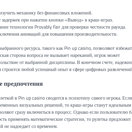
изучить механику без финансовых вложений.
ие задержек при нажатии кнопки «Вывод» в краш-играх.
ние технологии Provably Fair для проверки честности раунда.
тключения анимаций для повышения производительности.
бранного ресурса, такого как Pin up casino, позволяют избежат
ская сторона вопроса не вызывает нареканий, игрок может
вольствие от выбранной дисциплины. В конечном счете, надежно
м строится любой успешный опыт в сфере цифровых развлечений
е предпочтения
ткой в Pin up casino сводится к психотипу самого игрока. Есл
временных визуальных решений, то краш-игры станут идеальным
воляют сразу включиться в процесс. Однако если пользователю 
сть применять математические стратегии, то рулетка предложит
й не надоедает со временем.