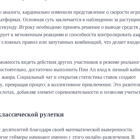
о аналоги, кардинально изменили представление о скорости игр
платформах. Основная суть заключается в наблюдении за растущи
секунду. Игроку необходимо принять решение о выводе средств 
ирует к мгновенным реакциям и способности контролировать аза
т сложных правил или запутанных комбинаций, что делает вход
можность видеть действия других участников в режиме реальног
мостоятельно, достаточно выполнить Пин Ап вход в личный каби
 жанра. Социальный чат и открытая статистика ставок создают
, превращая процесс в коллективное приключение. Это разител
слотах, добавляя элемент соревновательности и позволяя учитьс
классической рулетки
и десятилетий благодаря своей математической выверенности.
гие геймеры начинают именно с этого онлайн-развлечения. В