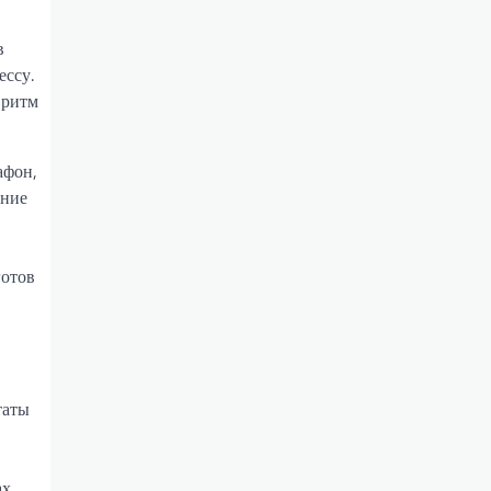
в
ессу.
 ритм
афон,
ание
готов
таты
х.