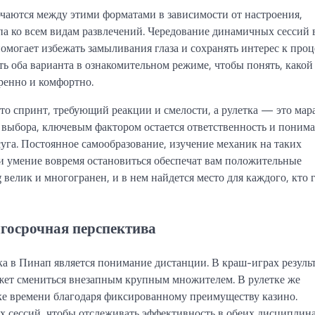
аются между этими форматами в зависимости от настроения,
па ко всем видам развлечений. Чередование динамичных сессий 
омогает избежать замыливания глаза и сохранять интерес к проц
ь оба варианта в ознакомительном режиме, чтобы понять, какой
еренно и комфортно.
то спринт, требующий реакции и смелости, а рулетка — это мар
 выбора, ключевым фактором остается ответственность и поним
суга. Постоянное самообразование, изучение механик на таких
 и умение вовремя остановиться обеспечат вам положительные
велик и многогранен, и в нем найдется место для каждого, кто 
лгосрочная перспектива
 в Пинап является понимание дистанции. В краш-играх резуль
ожет смениться внезапным крупным множителем. В рулетке же
зке времени благодаря фиксированному преимуществу казино.
 сессий, чтобы отслеживать эффективность в обеих дисциплина