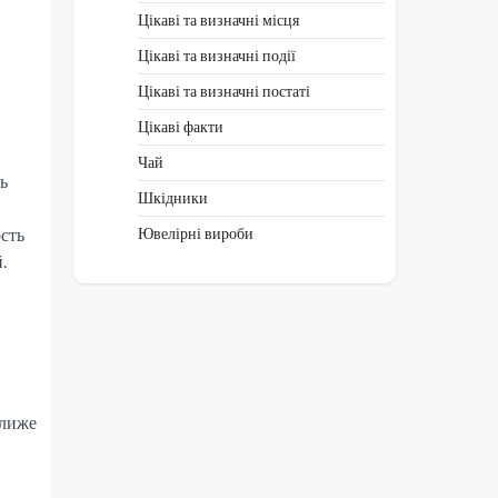
Цікаві та визначні місця
Цікаві та визначні події
Цікаві та визначні постаті
Цікаві факти
Чай
ь
Шкідники
Ювелірні вироби
сть
.
и
ближе