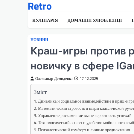
Retro
Перейти
до
вмісту
КУЛІНАРІЯ
ДОМАШНІ УЛЮБЛЕНЦІ
НОВИНИ
Краш-игры против р
новичку в сфере IG
Олександр Демиденко
17.12.2025
Зміст
Динамика и социальное взаимодействие в краш-игр
Математическая строгость и шарм классической руле
Управление рисками: где выше вероятность успеха?
Технологический аспект и удобство мобильного гем
Психологический комфорт и личные предпочтения