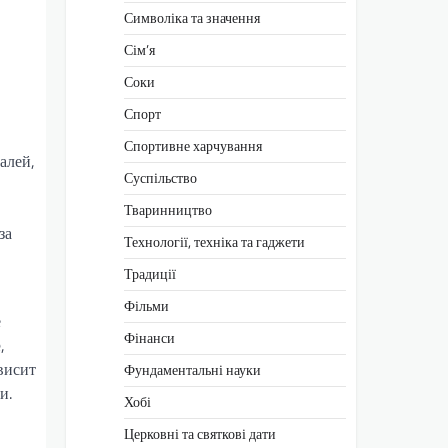
Символіка та значення
Сім’я
Соки
Спорт
Спортивне харчування
алей,
Суспільство
Тваринництво
за
Технології, техніка та гаджети
Традиції
Фільми
е
Фінанси
,
висит
Фундаментальні науки
и.
Хобі
Церковні та святкові дати