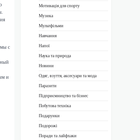
о
Мотивація для спорту
ы.
Музика
тия
Мультфільми
Навчання
Напої
имы с
Наука та природа
чный
Новини
Одяг, взуття, аксесуари та мода
ым и
Паразити
Підприємництво та бізнес
Побутова техніка
Подарунки
Подорожі
Поради та лайфхаки