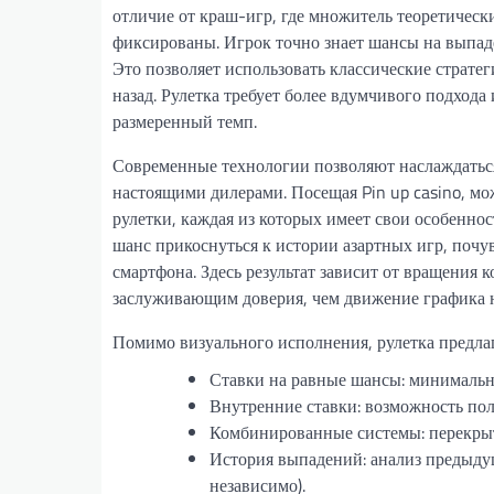
отличие от краш-игр, где множитель теоретически
фиксированы. Игрок точно знает шансы на выпад
Это позволяет использовать классические страте
назад. Рулетка требует более вдумчивого подход
размеренный темп.
Современные технологии позволяют наслаждатьс
настоящими дилерами. Посещая Pin up casino, м
рулетки, каждая из которых имеет свои особенно
шанс прикоснуться к истории азартных игр, почу
смартфона. Здесь результат зависит от вращения 
заслуживающим доверия, чем движение графика н
Помимо визуального исполнения, рулетка предла
Ставки на равные шансы: минимальн
Внутренние ставки: возможность по
Комбинированные системы: перекрыт
История выпадений: анализ предыдущ
независимо).