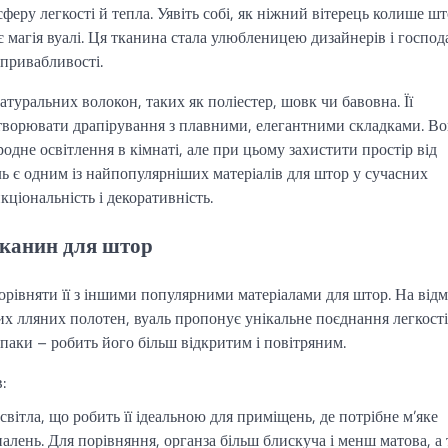
феру легкості й тепла. Уявіть собі, як ніжний вітерець колише шт
 є магія вуалі. Ця тканина стала улюбленицею дизайнерів і господ
 привабливості.
туральних волокон, таких як поліестер, шовк чи бавовна. Її
 створювати драпірування з плавними, елегантними складками. В
родне освітлення в кімнаті, але при цьому захистити простір від
ль є одним із найпопулярніших матеріалів для штор у сучасних
кціональність і декоративність.
 тканин для штор
порівняти її з іншими популярними матеріалами для штор. На відм
бих лляних полотен, вуаль пропонує унікальне поєднання легкості
впаки – робить його більш відкритим і повітряним.
:
вітла, що робить її ідеальною для приміщень, де потрібне м’яке
палень. Для порівняння, органза більш блискуча і менш матова, а