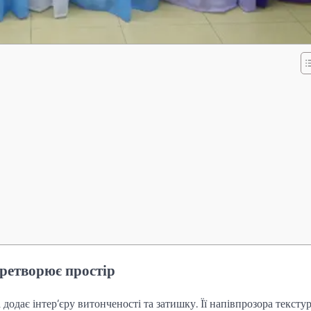
еретворює простір
 додає інтер’єру витонченості та затишку. Її напівпрозора тексту