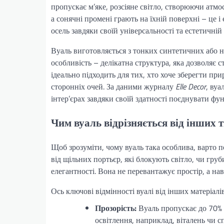
пропускає м’яке, розсіяне світло, створюючи атмос
а сонячні промені грають на їхній поверхні – це і
осель завдяки своїй універсальності та естетичній
Вуаль виготовляється з тонких синтетичних або на
особливість – делікатна структура, яка дозволяє
ідеально підходить для тих, хто хоче зберегти при
сторонніх очей. За даними журналу
Elle Decor
, вуа
інтер’єрах завдяки своїй здатності поєднувати фун
Чим вуаль відрізняється від інших
Щоб зрозуміти, чому вуаль така особлива, варто 
від щільних портьєр, які блокують світло, чи гру
елегантності. Вона не перевантажує простір, а на
Ось ключові відмінності вуалі від інших матеріалів
Прозорість:
Вуаль пропускає до 70% с
освітлення, наприклад, віталень чи с