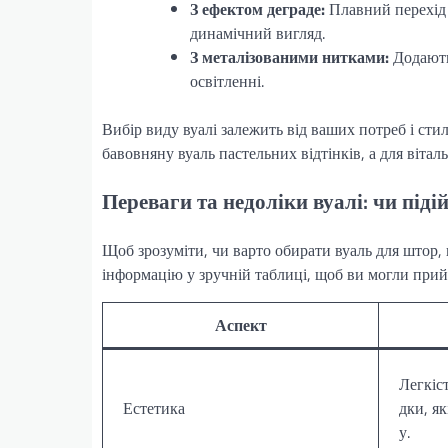
З ефектом деграде:
Плавний перехід к
динамічний вигляд.
З металізованими нитками:
Додають
освітленні.
Вибір виду вуалі залежить від ваших потреб і ст
бавовняну вуаль пастельних відтінків, а для вітал
Переваги та недоліки вуалі: чи піді
Щоб зрозуміти, чи варто обирати вуаль для штор, 
інформацію у зручній таблиці, щоб ви могли при
Аспект
Легкіст
Естетика
дки, я
у.