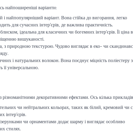
 Ось найпоширеніші варіанти:
і найпопулярніший варіант. Вона стійка до вигорання, легко
одить для сучасних інтер’єрів, де важлива практичність.
блиском, ідеальна для класичних чи богемних інтер’єрів. Її ціна 
міщенню вишуканості.
а, з природною текстурою. Чудово виглядає в еко- чи скандинав
ляду.
чних і натуральних волокон. Вона поєднує міцність поліестеру з
ь її універсальною.
із різноманітними декоративними ефектами. Ось кілька прикладів
ельних чи нейтральних кольорах, таких як білий, кремовий чи с
х інтер’єрів.
ізерунками чи орнаментами додає шарму і виглядає особливо
их стилях.