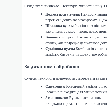
Склад вуалі визначає її текстуру, міцність і ціну.
Поліестерова вуаль:
Найдоступніший 
переться і довго зберігає форму. Підх
Шовкова вуаль:
Розкішна, з ніжним 
але вигляд вражає – шовк додає при
Бавовняна вуаль:
Екологічна, матов
стилях, але потребує делікатного дог
Сумішова вуаль:
Комбінація синтети
м’якістю бавовни чи шовку, що робит
За дизайном і обробкою
Сучасні технології дозволяють створювати вуаль 
Однотонна:
Класичний варіант у паст
Ідеально підходить для мінімалістични
З вишивкою:
Вуаль із делікатними в
вишукано в романтичних чи класичн