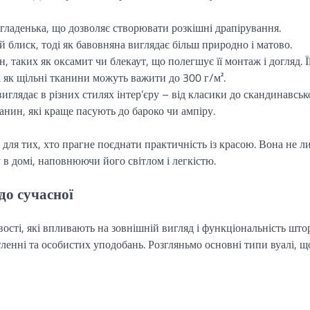
 гладенька, що дозволяє створювати розкішні драпірування.
 блиск, тоді як бавовняна виглядає більш природно і матово.
, таких як оксамит чи блекаут, що полегшує її монтаж і догляд. Ї
і як щільні тканини можуть важити до 300 г/м².
глядає в різних стилях інтер’єру – від класики до скандинавськ
канин, які краще пасують до бароко чи ампіру.
 для тих, хто прагне поєднати практичність із красою. Вона не л
 в домі, наповнюючи його світлом і легкістю.
до сучасної
ивості, які впливають на зовнішній вигляд і функціональність што
ітленні та особистих уподобань. Розгляньмо основні типи вуалі, щ