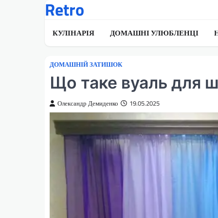
Retro
Перейти
до
вмісту
КУЛІНАРІЯ
ДОМАШНІ УЛЮБЛЕНЦІ
ДОМАШНІЙ ЗАТИШОК
Що таке вуаль для 
Олександр Демиденко
19.05.2025