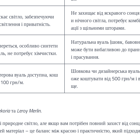
Не захищає від яскравого сонця
кає світло, забезпечуючи
и нічного світла, потребує комб
світлення і приватність.
ації з щільними шторами.
Натуральна вуаль (шовк, бавовн
переться, особливо синтети
може бути вибагливою до пран
ль, не потребує хімчистки.
і прасування.
Шовкова чи дизайнерська вуаль
терова вуаль доступна, кош
оже коштувати від 500 грн/м і 
 100 грн/м.
ще.
koria
та
Leroy Merlin
.
ь і природне світло, але якщо вам потрібен повний захист від сонц
ей матеріал – це баланс між красою і практичністю, який підход