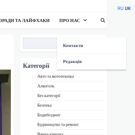
RU
UK
ОРАДИ ТА ЛАЙФХАКИ
ПРО НАС
Пошук
Контакти
Редакція
Категорії
Авто та мототехніка
Алкоголь
Без категорії
Безпека
Бодибілдинг
Будівництво та ремонт
Ванна кімната