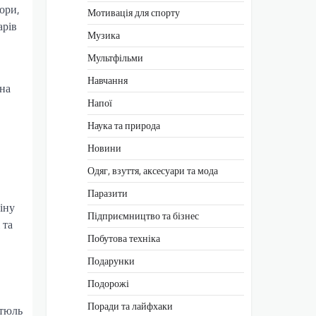
ори,
Мотивація для спорту
арів
Музика
Мультфільми
Навчання
она
Напої
Наука та природа
Новини
Одяг, взуття, аксесуари та мода
Паразити
іну
Підприємництво та бізнес
 та
Побутова техніка
Подарунки
Подорожі
Поради та лайфхаки
 тюль