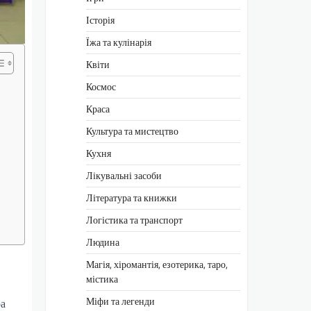
Історія
Їжа та кулінарія
Квіти
Космос
Краса
Культура та мистецтво
Кухня
Лікувальні засоби
Література та книжки
Логістика та транспорт
Людина
Магія, хіромантія, езотерика, таро,
містика
Міфи та легенди
ра