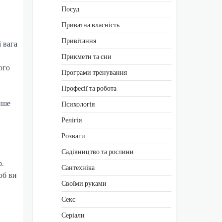
Посуд
Приватна власність
Привітання
ї вага
Прикмети та сни
ого
Програми тренування
Професії та робота
ише
Психологія
Релігія
Розваги
Садівництво та рослини
р.
Сантехніка
об ви
Своїми руками
Секс
Серіали