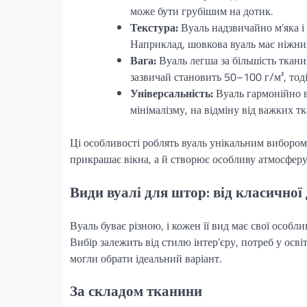
може бути грубішим на дотик.
Текстура:
Вуаль надзвичайно м’яка і
Наприклад, шовкова вуаль має ніжний
Вага:
Вуаль легша за більшість тканин
зазвичай становить 50–100 г/м², тод
Універсальність:
Вуаль гармонійно ви
мінімалізму, на відміну від важких т
Ці особливості роблять вуаль унікальним вибором
прикрашає вікна, а й створює особливу атмосферу
Види вуалі для штор: від класичної 
Вуаль буває різною, і кожен її вид має свої особл
Вибір залежить від стилю інтер’єру, потреб у осв
могли обрати ідеальний варіант.
За складом тканини