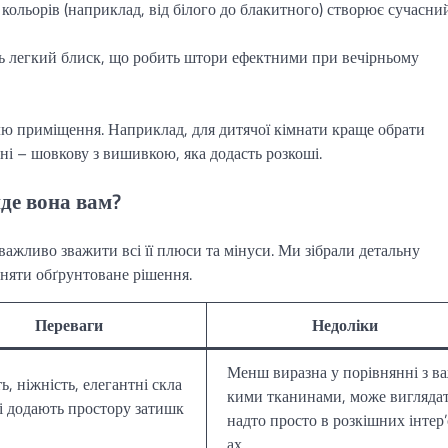
ольорів (наприклад, від білого до блакитного) створює сучасний
 легкий блиск, що робить штори ефектними при вечірньому
илю приміщення. Наприклад, для дитячої кімнати краще обрати
ьні – шовкову з вишивкою, яка додасть розкоші.
йде вона вам?
важливо зважити всі її плюси та мінуси. Ми зібрали детальну
йняти обґрунтоване рішення.
Переваги
Недоліки
Менш виразна у порівнянні з в
ь, ніжність, елегантні скла
кими тканинами, може вигляда
кі додають простору затишк
надто просто в розкішних інтер’
ах.