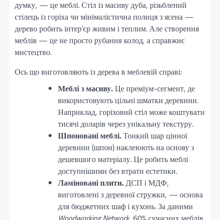
думку, — це меблі. Стіл із масиву дуба, різьблений
стілець із горіха чи мінімалістична полиця з ясена —
дерево робить інтер’єр живим і теплим. Але створення
меблів — це не просто рубання колод, а справжнє
мистецтво.
Ось що виготовляють із дерева в меблевій справі:
Меблі з масиву.
Це преміум-сегмент, де
використовують цільні шматки деревини.
Наприклад, горіховий стіл може коштувати
тисячі доларів через унікальну текстуру.
Шпоновані меблі.
Тонкий шар цінної
деревини (шпон) наклеюють на основу з
дешевшого матеріалу. Це робить меблі
доступнішими без втрати естетики.
Ламіновані плити.
ДСП і МДФ,
виготовлені з деревної стружки, — основа
для бюджетних шаф і кухонь. За даними
Woodworking Network
, 60% сучасних меблів