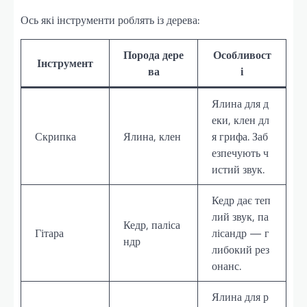
Ось які інструменти роблять із дерева:
Порода дере
Особливост
Інструмент
ва
і
Ялина для д
еки, клен дл
Скрипка
Ялина, клен
я грифа. Заб
езпечують ч
истий звук.
Кедр дає теп
лий звук, па
Кедр, паліса
Гітара
лісандр — г
ндр
либокий рез
онанс.
Ялина для р