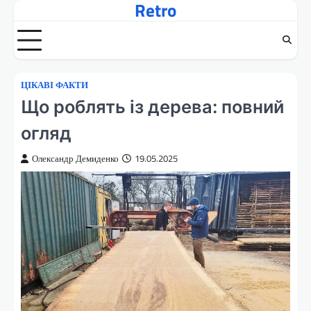
Retro
Перейти
до
вмісту
ЦІКАВІ ФАКТИ
Що роблять із дерева: повний
огляд
Олександр Демиденко
19.05.2025