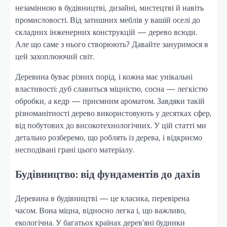
незамінною в будівництві, дизайні, мистецтві й навіть
промисловості. Від затишних меблів у вашій оселі до
складних інженерних конструкцій — дерево всюди.
Але що саме з нього створюють? Давайте зануримося в
цей захоплюючий світ.
Деревина буває різних порід, і кожна має унікальні
властивості: дуб славиться міцністю, сосна — легкістю
обробки, а кедр — приємним ароматом. Завдяки такій
різноманітності дерево використовують у десятках сфер,
від побутових до високотехнологічних. У цій статті ми
детально розберемо, що роблять із дерева, і відкриємо
несподівані грані цього матеріалу.
Будівництво: від фундаментів до дахів
Деревина в будівництві — це класика, перевірена
часом. Вона міцна, відносно легка і, що важливо,
екологічна. У багатьох країнах дерев’яні будинки