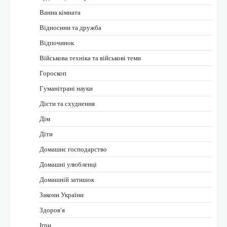
Ванна кімната
Відносини та дружба
Відпочинок
Військова техніка та військові теми
Гороскоп
Гуманітрані науки
Дієти та схуднення
Дім
Діти
Домашнє господарство
Домашні улюбленці
Домашній затишок
Закони України
Здоров'я
Ігри