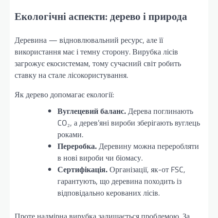
Екологічні аспекти: дерево і природа
Деревина — відновлювальний ресурс, але її
використання має і темну сторону. Вирубка лісів
загрожує екосистемам, тому сучасний світ робить
ставку на стале лісокористування.
Як дерево допомагає екології:
Вуглецевий баланс.
Дерева поглинають
CO₂, а дерев’яні вироби зберігають вуглець
роками.
Переробка.
Деревину можна переробляти
в нові вироби чи біомасу.
Сертифікація.
Організації, як-от FSC,
гарантують, що деревина походить із
відповідально керованих лісів.
Проте надмірна вирубка залишається проблемою. За