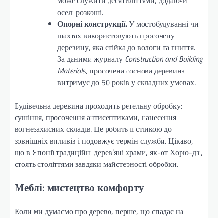
може служити десятиліттями, додаючи
оселі розкоші.
Опорні конструкції.
У мостобудуванні чи
шахтах використовують просочену
деревину, яка стійка до вологи та гниття.
За даними журналу
Construction and Building
Materials
, просочена соснова деревина
витримує до 50 років у складних умовах.
Будівельна деревина проходить ретельну обробку:
сушіння, просочення антисептиками, нанесення
вогнезахисних складів. Це робить її стійкою до
зовнішніх впливів і подовжує термін служби. Цікаво,
що в Японії традиційні дерев’яні храми, як-от Хорю-дзі,
стоять століттями завдяки майстерності обробки.
Меблі: мистецтво комфорту
Коли ми думаємо про дерево, перше, що спадає на