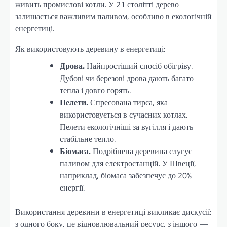
живить промислові котли. У 21 столітті дерево
залишається важливим паливом, особливо в екологічній
енергетиці.
Як використовують деревину в енергетиці:
Дрова.
Найпростіший спосіб обігріву.
Дубові чи березові дрова дають багато
тепла і довго горять.
Пелети.
Спресована тирса, яка
використовується в сучасних котлах.
Пелети екологічніші за вугілля і дають
стабільне тепло.
Біомаса.
Подрібнена деревина слугує
паливом для електростанцій. У Швеції,
наприклад, біомаса забезпечує до 20%
енергії.
Використання деревини в енергетиці викликає дискусії:
з одного боку, це відновлювальний ресурс, з іншого —