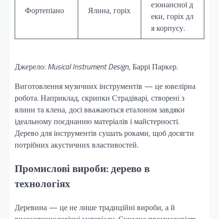
езонансної д
Фортепіано
Ялина, горіх
еки, горіх дл
я корпусу.
Джерело:
Musical Instrument Design
, Баррі Паркер.
Виготовлення музичних інструментів — це ювелірна
робота. Наприклад, скрипки Страдіварі, створені з
ялини та клена, досі вважаються еталоном завдяки
ідеальному поєднанню матеріалів і майстерності.
Дерево для інструментів сушать роками, щоб досягти
потрібних акустичних властивостей.
Промислові вироби: дерево в
технологіях
Деревина — це не лише традиційні вироби, а й
високотехнологічні матеріали. Сучасна промисловість