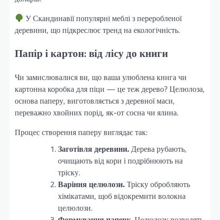
У Скандинавії популярні меблі з переробленої
деревини, що підкреслює тренд на екологічність.
Папір і картон: від лісу до книги
Чи замислювалися ви, що ваша улюблена книга чи
картонна коробка для піци — це теж дерево? Целюлоза,
основа паперу, виготовляється з деревної маси,
переважно хвойних порід, як-от сосна чи ялина.
Процес створення паперу виглядає так:
Заготівля деревини.
Дерева рубають,
очищають від кори і подрібнюють на
тріску.
Варіння целюлози.
Тріску обробляють
хімікатами, щоб відокремити волокна
целюлози.
Формування паперу.
Целюлозу розводять