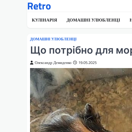
Retro
Перейти
до
вмісту
КУЛІНАРІЯ
ДОМАШНІ УЛЮБЛЕНЦІ
ДОМАШНІ УЛЮБЛЕНЦІ
Що потрібно для мо
Олександр Демиденко
19.05.2025