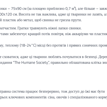
инки – 75х90 см (за площею приблизно 0,7 м²), але більше – зав
00х120 см. Висота не так важлива, адже ці тваринки не лазять, а
й пластик або метал, щоб свинка не гризла прути.
гратчастим. Гратки травмують ніжні лапки свинки.
утами забезпечує кращий потік повітря, ніж акваріуми чи пластик
ому, теплому (18-24°C) місці без протягів і прямих сонячних пром
 сховатися, адже ці тварини люблять почуватися в безпеці. Дерев
видання “The Humane Society”, правильно облаштована клітка з
 травна система працює безперервно, тож доступ до їжі має бути
рьох ключових компонентів: сіна, овочів і спеціалізованого корм