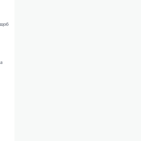
 щоб
ча