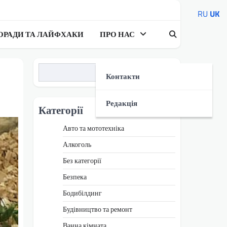
RU
UK
ОРАДИ ТА ЛАЙФХАКИ
ПРО НАС
Пошук
Контакти
Редакція
Категорії
Авто та мототехніка
Алкоголь
Без категорії
Безпека
Бодибілдинг
Будівництво та ремонт
Ванна кімната