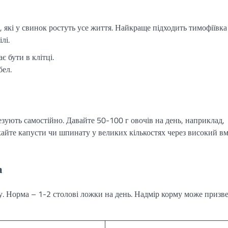
и, які у свинок ростуть усе життя. Найкраще підходить тимофіївка
лі.
є бути в клітці.
бел.
езують самостійно. Давайте 50-100 г овочів на день, наприклад,
кайте капусти чи шпинату у великих кількостях через високий вм
а
у. Норма – 1-2 столові ложки на день. Надмір корму може призв