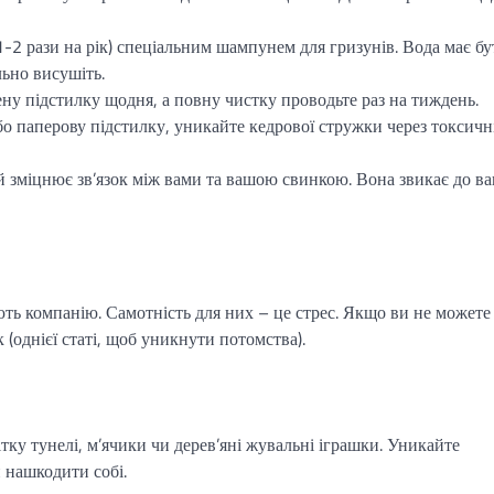
1-2 рази на рік) спеціальним шампунем для гризунів. Вода має бу
льно висушіть.
ну підстилку щодня, а повну чистку проводьте раз на тиждень.
о паперову підстилку, уникайте кедрової стружки через токсичні 
 й зміцнює зв’язок між вами та вашою свинкою. Вона звикає до в
ть компанію. Самотність для них – це стрес. Якщо ви не можете
 (однієї статі, щоб уникнути потомства).
ку тунелі, м’ячики чи дерев’яні жувальні іграшки. Уникайте
 нашкодити собі.