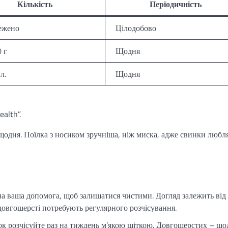
Кількість
Періодичність
ежено
Цілодобово
 г
Щодня
л.
Щодня
alth”.
 щодня. Поїлка з носиком зручніша, ніж миска, адже свинки любл
бна ваша допомога, щоб залишатися чистими. Догляд залежить від
довгошерсті потребують регулярного розчісування.
ок розчісуйте раз на тиждень м’якою щіткою. Довгошерстих – що