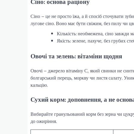
Сіно: основа раціону
Сіно – це не просто їжа, а й спосіб сточувати зуб
лугове сіно. Воно має бути свіжим, без пилу чи цві
Кількість: необмежена, сіно завжди ма
Якість: зелене, пахуче, без грубих сте
Овочі та зелень: вітаміни щодня
Овочі – джерело вітаміну С, який свинки не синт
болгарський перець, моркву чи листя салату. Уни
кальцію.
Сухий корм: доповнення, а не основ
Вибирайте гранульований корм без зерна чи цукр
до ожиріння.