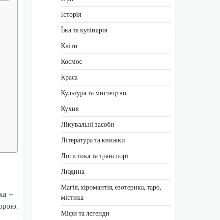
Історія
Їжа та кулінарія
Квіти
Космос
Краса
Культура та мистецтво
Кухня
Лікувальні засоби
Література та книжки
Логістика та транспорт
Людина
Магія, хіромантія, езотерика, таро,
ка –
містика
ворою.
Міфи та легенди