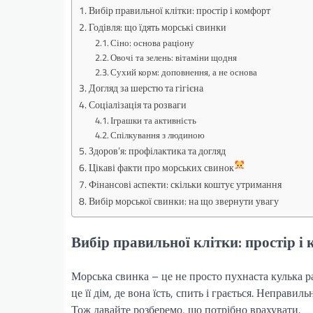
Вибір правильної клітки: простір і комфорт
Годівля: що їдять морські свинки
Сіно: основа раціону
Овочі та зелень: вітаміни щодня
Сухий корм: доповнення, а не основа
Догляд за шерстю та гігієна
Соціалізація та розваги
Іграшки та активність
Спілкування з людиною
Здоров’я: профілактика та догляд
Цікаві факти про морських свинок
Фінансові аспекти: скільки коштує утримання
Вибір морської свинки: на що звернути увагу
Вибір правильної клітки: простір і
Морська свинка – це не просто пухнаста кулька рад
це її дім, де вона їсть, спить і грається. Неправ
Тож давайте розберемо, що потрібно врахувати.