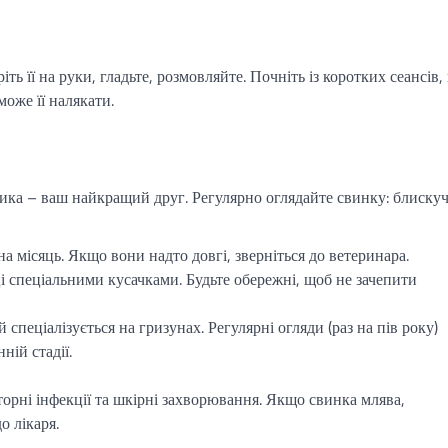
ть її на руки, гладьте, розмовляйте. Почніть із коротких сеансів,
може її налякати.
ика – ваш найкращий друг. Регулярно оглядайте свинку: блиску
 на місяць. Якщо вони надто довгі, зверніться до ветеринара.
яці спеціальними кусачками. Будьте обережні, щоб не зачепити
й спеціалізується на гризунах. Регулярні огляди (раз на пів року)
ій стадії.
торні інфекції та шкірні захворювання. Якщо свинка млява,
о лікаря.