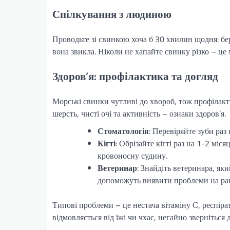
Спілкування з людиною
Проводьте зі свинкою хоча б 30 хвилин щодня: бері
вона звикла. Ніколи не хапайте свинку різко – це 
Здоров’я: профілактика та догляд
Морські свинки чутливі до хвороб, тож профілакт
шерсть, чисті очі та активність – ознаки здоров’я.
Стоматологія
: Перевіряйте зуби раз
Кігті
: Обрізайте кігті раз на 1-2 міс
кровоносну судину.
Ветеринар
: Знайдіть ветеринара, яки
допоможуть виявити проблеми на ранн
Типові проблеми – це нестача вітаміну С, респіра
відмовляється від їжі чи чхає, негайно зверніться д