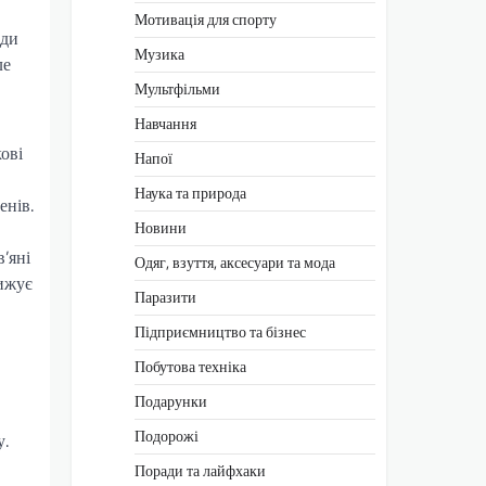
Мотивація для спорту
жди
Музика
ле
Мультфільми
Навчання
ові
Напої
Наука та природа
енів.
Новини
’яні
Одяг, взуття, аксесуари та мода
нижує
Паразити
Підприємництво та бізнес
Побутова техніка
Подарунки
Подорожі
у.
Поради та лайфхаки