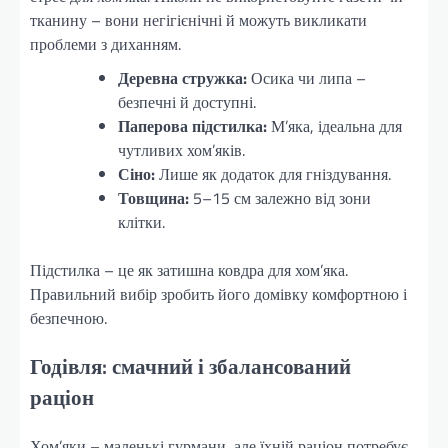
тканину – вони негігієнічні й можуть викликати
проблеми з диханням.
Деревна стружка:
Осика чи липа –
безпечні й доступні.
Паперова підстилка:
М’яка, ідеальна для
чутливих хом’яків.
Сіно:
Лише як додаток для гніздування.
Товщина:
5–15 см залежно від зони
клітки.
Підстилка – це як затишна ковдра для хом’яка.
Правильний вибір зробить його домівку комфортною і
безпечною.
Годівля: смачний і збалансований
раціон
Хом’яки – маленькі гурмани, але їхній раціон потребує