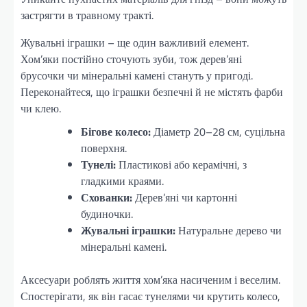
застрягти в травному тракті.
Жувальні іграшки – ще один важливий елемент.
Хом’яки постійно сточують зуби, тож дерев’яні
брусочки чи мінеральні камені стануть у пригоді.
Переконайтеся, що іграшки безпечні й не містять фарби
чи клею.
Бігове колесо:
Діаметр 20–28 см, суцільна
поверхня.
Тунелі:
Пластикові або керамічні, з
гладкими краями.
Схованки:
Дерев’яні чи картонні
будиночки.
Жувальні іграшки:
Натуральне дерево чи
мінеральні камені.
Аксесуари роблять життя хом’яка насиченим і веселим.
Спостерігати, як він гасає тунелями чи крутить колесо,