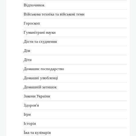
Відпочинок
Військова техніка та військові теми
Гороскоп
Гуманітрані науки
Дієти та схуднення
Дім
Діти
Домашнє господарство
Домашні улюбленці
Домашній затишок
Закони України
Здоров'я
Ігри
Історія
Їжа та кулінарія