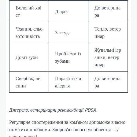
Вологий хві
До ветерина
Діарея
ст
ра
Чхання, сльо
Тепло, ветер
Застуда
зоточивість
инар
Жувальні ігр
Проблеми із
Довгі зуби
ашки, ветер
зубами
инар
Свербіж, ли
Паразити чи
До ветерина
сини
алергія
ра
Джерело: ветеринарні рекомендації PDSA.
Регулярне спостереження за хом’яком допоможе вчасно
помітити проблеми. Здоров’я вашого улюбленця – у
ваших руках!