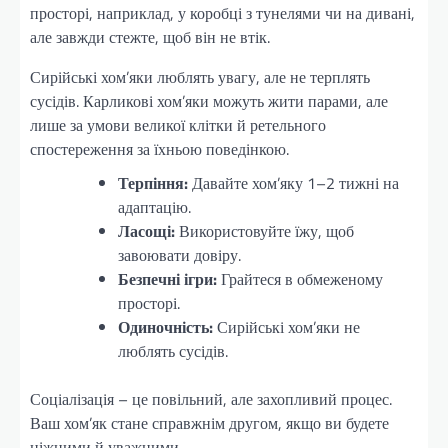
просторі, наприклад, у коробці з тунелями чи на дивані,
але завжди стежте, щоб він не втік.
Сирійські хом’яки люблять увагу, але не терплять
сусідів. Карликові хом’яки можуть жити парами, але
лише за умови великої клітки й ретельного
спостереження за їхньою поведінкою.
Терпіння:
Давайте хом’яку 1–2 тижні на
адаптацію.
Ласощі:
Використовуйте їжу, щоб
завоювати довіру.
Безпечні ігри:
Грайтеся в обмеженому
просторі.
Одиночність:
Сирійські хом’яки не
люблять сусідів.
Соціалізація – це повільний, але захопливий процес.
Ваш хом’як стане справжнім другом, якщо ви будете
ніжними й уважними.