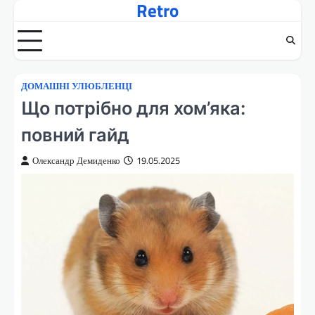
Retro
Перейти
до
вмісту
ДОМАШНІ УЛЮБЛЕНЦІ
Що потрібно для хом’яка:
повний гайд
Олександр Демиденко
19.05.2025