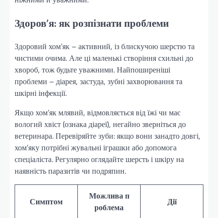
Здоров’я: як розпізнати проблеми
Здоровий хом’як – активний, із блискучою шерстю та
чистими очима. Але ці маленькі створіння схильні до
хвороб, тож будьте уважними. Найпоширеніші
проблеми – діарея, застуда, зубні захворювання та
шкірні інфекції.
Якщо хом’як млявий, відмовляється від їжі чи має
вологий хвіст (ознака діареї), негайно зверніться до
ветеринара. Перевіряйте зуби: якщо вони занадто довгі,
хом’яку потрібні жувальні іграшки або допомога
спеціаліста. Регулярно оглядайте шерсть і шкіру на
наявність паразитів чи подряпин.
Можлива п
Симптом
Дії
роблема