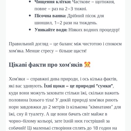
Чищення клітки:
Часткове – щотижня,
повне – раз на 2–3 тижні.
Пісочна ванна:
Дрібний пісок для
шиншил, 1–2 рази на тиждень.
Уникайте води:
Ніяких водних процедур!
Правильний догляд – це баланс між чистотою і спокоєм
хом’яка. Менше стресу – більше щастя!
Цікаві факти про хом’яків
Хом’яки – справжні дива природи, і ось кілька фактів,
які вас здивують.
Їхні щоки – це природні “сумки”
,
куди вони можуть заховати стільки їжі, скільки важить
половина їхнього тіла! У дикій природі хом’яки риють
нори завдовжки до 2 метрів із кількома “кімнатами” для
їжі, сну й туалету. А ще вони бачать світ майже в
чорно-білому кольорі, зате їхній нюх гостріший за
собачий! Ці маленькі створіння сплять до 18 годин на