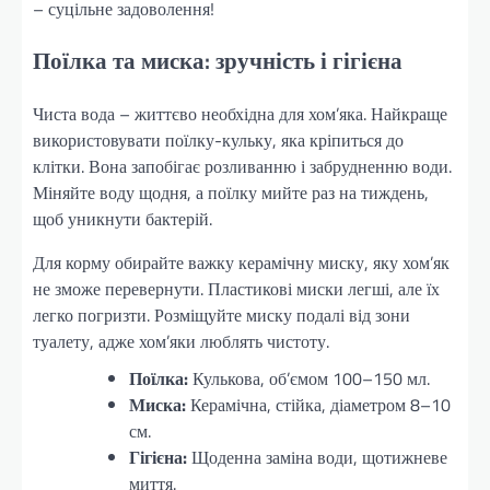
– суцільне задоволення!
Поїлка та миска: зручність і гігієна
Чиста вода – життєво необхідна для хом’яка. Найкраще
використовувати поїлку-кульку, яка кріпиться до
клітки. Вона запобігає розливанню і забрудненню води.
Міняйте воду щодня, а поїлку мийте раз на тиждень,
щоб уникнути бактерій.
Для корму обирайте важку керамічну миску, яку хом’як
не зможе перевернути. Пластикові миски легші, але їх
легко погризти. Розміщуйте миску подалі від зони
туалету, адже хом’яки люблять чистоту.
Поїлка:
Кулькова, об’ємом 100–150 мл.
Миска:
Керамічна, стійка, діаметром 8–10
см.
Гігієна:
Щоденна заміна води, щотижневе
миття.