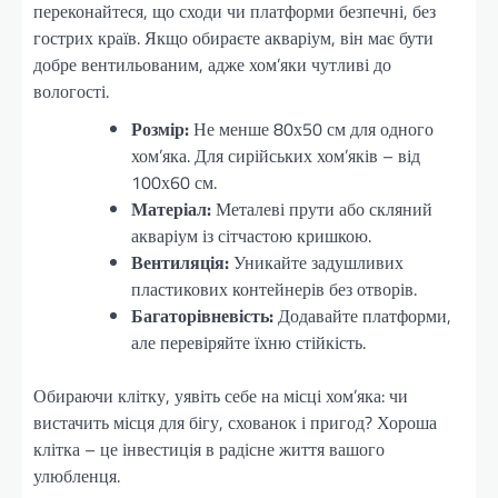
переконайтеся, що сходи чи платформи безпечні, без
гострих країв. Якщо обираєте акваріум, він має бути
добре вентильованим, адже хом’яки чутливі до
вологості.
Розмір:
Не менше 80х50 см для одного
хом’яка. Для сирійських хом’яків – від
100х60 см.
Матеріал:
Металеві прути або скляний
акваріум із сітчастою кришкою.
Вентиляція:
Уникайте задушливих
пластикових контейнерів без отворів.
Багаторівневість:
Додавайте платформи,
але перевіряйте їхню стійкість.
Обираючи клітку, уявіть себе на місці хом’яка: чи
вистачить місця для бігу, схованок і пригод? Хороша
клітка – це інвестиція в радісне життя вашого
улюбленця.