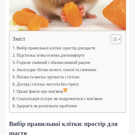
Зміст
Вибір правильної клітки: простір для щастя
Підстилка: м’яка основа для комфорту
Годівля: смачний і збалансований раціон
Аксесуари: бігове колесо, тунелі та схованки
Поїлка та миска: зручність і гігієна
Догляд і гігієна: чистота без стресу
Цікаві факти про хом’яків
Соціалізація та ігри: як подружитися з хом’яком
Здоров’я: як розпізнати проблеми
Вибір правильної клітки: простір для
щастя