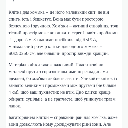
Клітка для хом’яка – це його маленький світ, де він
спить, їсть і бешкетує. Вона має бути просторою,
безпечною і зручною. Хом’яки – активні створіння, тож
тісний простір може викликати стрес і навіть проблеми
зі здоров’ям. За даними посібника від RSPCA,
мінімальний розмір клітки для одного хом’яка –
80х50х50 см, але більший простір завжди кращий.
Матеріал клітки також важливий. Пластикові чи
металеві прути з горизонтальними перекладинами
ідеальні, бо хом’яки люблять лазити. Уникайте кліток із
занадто великими проміжками між прутами (не більше
1 см), щоб ваш пухнастик не втік. Дно клітки краще
обирати суцільне, а не гратчасте, щоб уникнути травм
лапок.
Багаторівневі клітки – справжній рай для хом’яка, адже
вони дозволяють йому досліджувати різні зони. Але