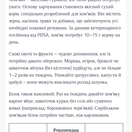
уваги. Основу харчування становить якісний сухий
корм, спеціально розроблений для хом’яків. Він містить
зерна, насіння, трави та добавки, що забезпечують усі
необхідні поживні речовини. За даними ветеринарного
посібника від PDSA, хом’як потребує 10–15 г корму на
день.
Свіжі овочі та фрукти – чудове доповнення, але їх
потрібно давати обережно. Морква, огірок, броколі чи
шматочок яблука (без кісточок) підійдуть, але не більше
1–2 разів на тиждень. Уникайте цитрусових, капусти й
цибулі – вони можуть викликати розлад шлунка.
Білок також важливий. Раз на тиждень давайте хом’яку
варене яйце, шматочок курки без солі або сушених
комах (наприклад, борошняних черв’яків). Сирійським
хом’якам білок потрібен частіше, ніж карликовим.
Рекомендац