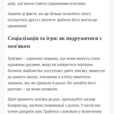
добу, але вночі стають справжніми атлетами.
Знаючи ці факти, ви ще більше полюбите свого
пухнастого друга і захочете зробити його життя ще
цікавішим!
Соціалізація та ігри: як подружитися з
хом’яком
Хом’яки – одиночні тварини, але вони можуть стати
чудовими друзями, якщо ви наберетеся терпіння.
Почніть знайомство поступово: дайте хом’яку звикнути
до вашого запаху, поклавши в клітку шматочок
тканини, яку ви тримали в руках. Не хапайте його
раптово – це може налякати.
Щоб привчити хом’яка до рук, пропонуйте ласощі
(наприклад, насіння соняшника) з долоні. З часом він
почне довіряти вам. Грайтеся з хом’яком у безпечному