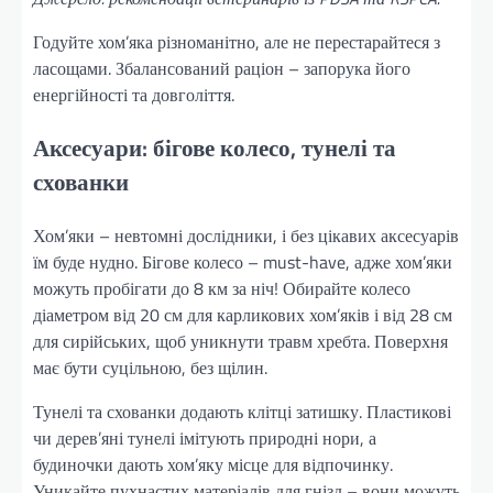
Годуйте хом’яка різноманітно, але не перестарайтеся з
ласощами. Збалансований раціон – запорука його
енергійності та довголіття.
Аксесуари: бігове колесо, тунелі та
схованки
Хом’яки – невтомні дослідники, і без цікавих аксесуарів
їм буде нудно. Бігове колесо – must-have, адже хом’яки
можуть пробігати до 8 км за ніч! Обирайте колесо
діаметром від 20 см для карликових хом’яків і від 28 см
для сирійських, щоб уникнути травм хребта. Поверхня
має бути суцільною, без щілин.
Тунелі та схованки додають клітці затишку. Пластикові
чи дерев’яні тунелі імітують природні нори, а
будиночки дають хом’яку місце для відпочинку.
Уникайте пухнастих матеріалів для гнізд – вони можуть