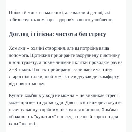
Поїлка й миска – маленькі, але важливі деталі, які
забезпечують комфорт і здоров’я вашого улюбленця.
Догляд і гігієна: чистота без стресу
Хом’яки – охайні створіння, але їм потрібна ваша
допомога. Щотижня прибирайте забруднену підстилку
в зоні туалету, а повне чищення клітки проводьте раз на
2–3 тижні. Під час прибирання залишайте частину
старої підстилки, щоб хом’як не відчував дискомфорту
від нового запаху.
Купати хом’яків у воді не можна – це викликає стрес і
може призвести до застуди. Для гігієни використовуйте
пісочну ванну з дрібним піском для шиншил. Хом’яки
обожнюють “купатися” в піску, а це ще й корисно для
їхньої шерсті.