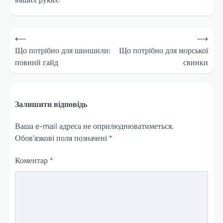
Навігація
⟵
⟶
записів
Що потрібно для шиншили:
Що потрібно для морської
повний гайд
свинки
Залишити відповідь
Ваша e-mail адреса не оприлюднюватиметься.
Обов’язкові поля позначені
*
Коментар
*