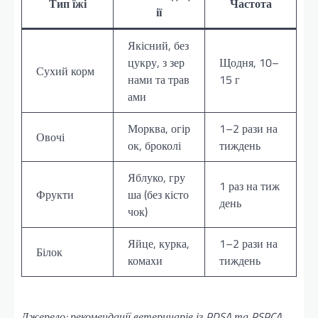
Тип їжі
Частота
ії
Якісний, без
цукру, з зер
Щодня, 10–
Сухий корм
нами та трав
15 г
ами
Морква, огір
1–2 рази на
Овочі
ок, броколі
тиждень
Яблуко, гру
1 раз на тиж
Фрукти
ша (без кісто
день
чок)
Яйце, курка,
1–2 рази на
Білок
комахи
тиждень
Джерело: рекомендації ветеринарів із PDSA та RSPCA.