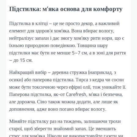
Підстилка: м’яка основа для комфорту
Підстилка в клітці – це не просто декор, а важливий
елемент для здоров’я хом’яка. Вона вбирає вологу,
нейтралізує запахи і дає змогу хом’яку рити нори, що є
їхньою природною поведінкою. Товщина шару
підстилки має бути не менше 5–7 см, а в зоні для риття
– до 15 см.
Найкращий вибір – деревна стружка (наприклад, з
осики) або паперова підстилка. Тирса з кедра чи сосни
може бути токсичною через ефірні олії, тож уникайте її.
Паперова підстилка, як-от Carefresh, м’яка і безпечна,
але дорожча. Сіно також можна додати, але лише як
доповнення, адже воно погано вбирає вологу.
Міняйте підстилку раз на тиждень, залишаючи трохи
старої, щоб зберегти знайомий запах. Це зменшить
стрес для хом’яка. Ніколи не використовуйте газети чи