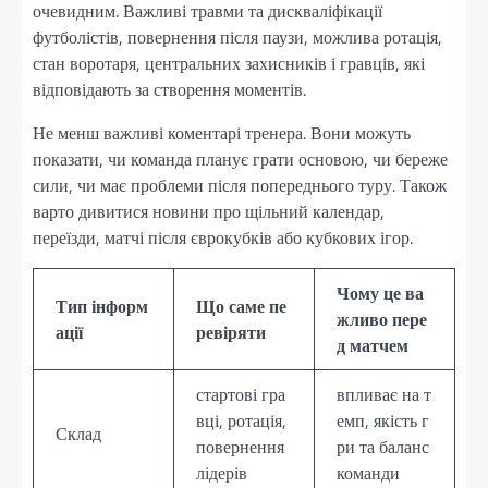
очевидним. Важливі травми та дискваліфікації
футболістів, повернення після паузи, можлива ротація,
стан воротаря, центральних захисників і гравців, які
відповідають за створення моментів.
Не менш важливі коментарі тренера. Вони можуть
показати, чи команда планує грати основою, чи береже
сили, чи має проблеми після попереднього туру. Також
варто дивитися новини про щільний календар,
переїзди, матчі після єврокубків або кубкових ігор.
Чому це ва
Тип інформ
Що саме пе
жливо пере
ації
ревіряти
д матчем
стартові гра
впливає на т
вці, ротація,
емп, якість г
Склад
повернення
ри та баланс
лідерів
команди