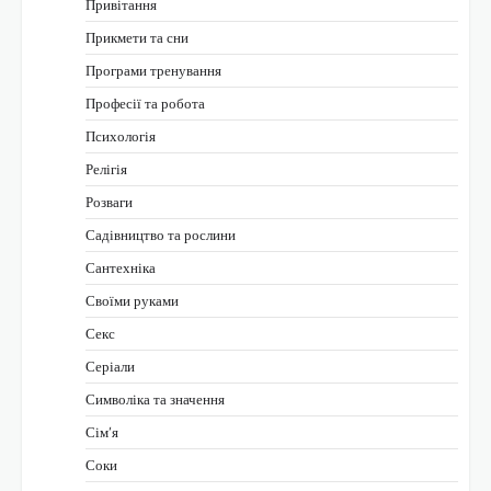
Привітання
Прикмети та сни
Програми тренування
Професії та робота
Психологія
Релігія
Розваги
Садівництво та рослини
Сантехніка
Своїми руками
Секс
Серіали
Символіка та значення
Сім’я
Соки