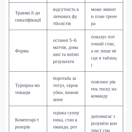
відсутність к
може змінит
Травми й ди
лючових фу
и план трене
скваліфікації
тболістів
ра
показує пот
останні 5-6
очний стан,
матчів, дома
Форма
а не лише мі
шні та виїзні
сце в таблиц
результати
і
боротьба за
пояснює рів
Турнірна мо
титул, єврок
ень тиску на
тивація
убки, вижив
команду
ання
оцінка супер
допомагає з
Коментарі т
ника, стан к
розуміти кон
ренерів
оманди, рот
текст гри