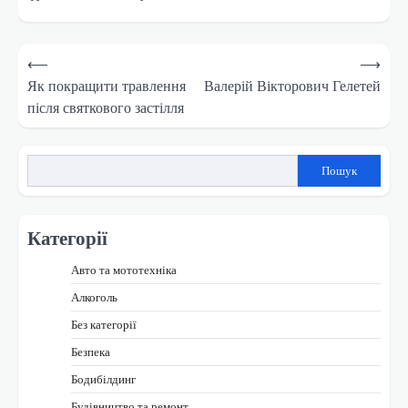
Навігація
⟵
⟶
записів
Як покращити травлення
Валерій Вікторович Гелетей
після святкового застілля
Пошук
Категорії
Авто та мототехніка
Алкоголь
Без категорії
Безпека
Бодибілдинг
Будівництво та ремонт