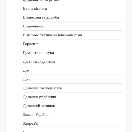
Ванна кімната
Відносини та дружба
Відпочинок
Військова техніка та військові теми
Гороскоп
Гуманітрані науки
Дієти та схуднення
Дім
Діти
Домашнє господарство
Домашні улюбленці
Домашній затишок
Закони України
Здоров'я
Ігри