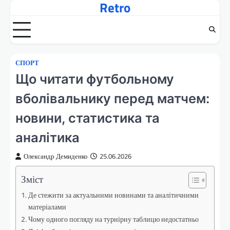
Retro
Перейти
до
вмісту
СПОРТ
Що читати футбольному
вболівальнику перед матчем:
новини, статистика та
аналітика
Олександр Демиденко
25.06.2026
Зміст
Де стежити за актуальними новинами та аналітичними
матеріалами
Чому одного погляду на турнірну таблицю недостатньо