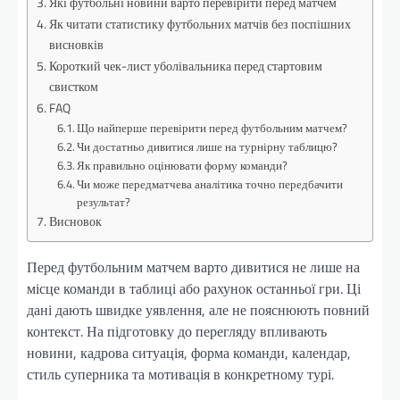
Які футбольні новини варто перевірити перед матчем
Як читати статистику футбольних матчів без поспішних
висновків
Короткий чек-лист уболівальника перед стартовим
свистком
FAQ
Що найперше перевірити перед футбольним матчем?
Чи достатньо дивитися лише на турнірну таблицю?
Як правильно оцінювати форму команди?
Чи може передматчева аналітика точно передбачити
результат?
Висновок
Перед футбольним матчем варто дивитися не лише на
місце команди в таблиці або рахунок останньої гри. Ці
дані дають швидке уявлення, але не пояснюють повний
контекст. На підготовку до перегляду впливають
новини, кадрова ситуація, форма команди, календар,
стиль суперника та мотивація в конкретному турі.