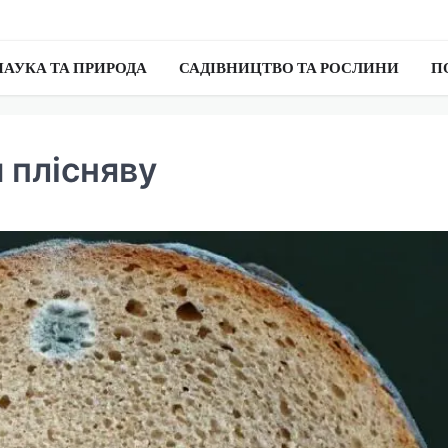
НАУКА ТА ПРИРОДА
САДІВНИЦТВО ТА РОСЛИНИ
П
и плісняву