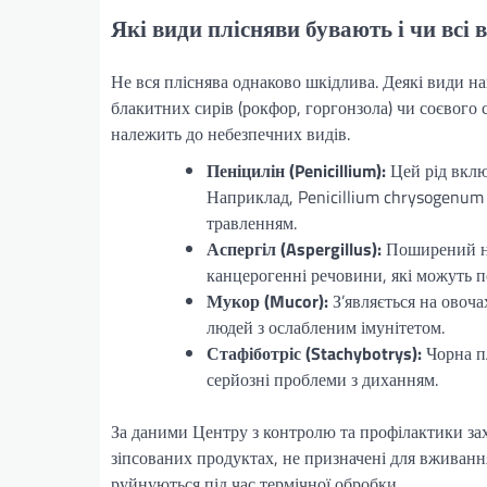
Які види плісняви бувають і чи всі 
Не вся пліснява однаково шкідлива. Деякі види на
блакитних сирів (рокфор, горгонзола) чи соєвого с
належить до небезпечних видів.
Пеніцилін (Penicillium):
Цей рід включ
Наприклад, Penicillium chrysogenum
травленням.
Аспергіл (Aspergillus):
Поширений на 
канцерогенні речовини, які можуть 
Мукор (Mucor):
З’являється на овоча
людей з ослабленим імунітетом.
Стафіботріс (Stachybotrys):
Чорна пл
серйозні проблеми з диханням.
За даними Центру з контролю та профілактики зах
зіпсованих продуктах, не призначені для вживанн
руйнуються під час термічної обробки.