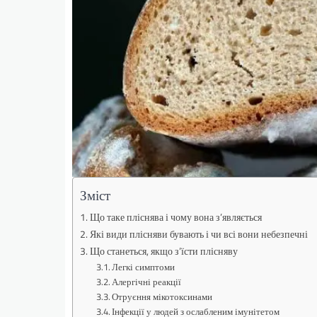
Зміст
Що таке пліснява і чому вона з’являється
Які види плісняви бувають і чи всі вони небезпечні
Що станеться, якщо з’їсти плісняву
Легкі симптоми
Алергічні реакції
Отруєння мікотоксинами
Інфекції у людей з ослабленим імунітетом