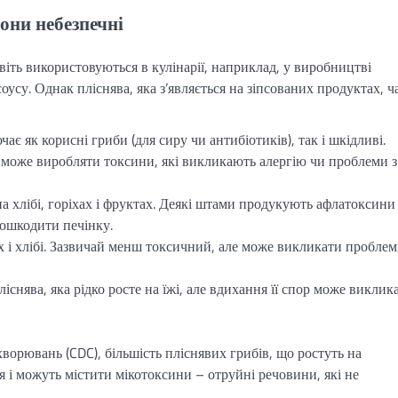
вони небезпечні
віть використовуються в кулінарії, наприклад, у виробництві
оусу. Однак пліснява, яка з’являється на зіпсованих продуктах, ч
ає як корисні гриби (для сиру чи антибіотиків), так і шкідливі.
 може виробляти токсини, які викликають алергію чи проблеми з
хлібі, горіхах і фруктах. Деякі штами продукують афлатоксини
пошкодити печінку.
х і хлібі. Зазвичай менш токсичний, але може викликати проблем
існява, яка рідко росте на їжі, але вдихання її спор може виклик
ворювань (CDC), більшість пліснявих грибів, що ростуть на
я і можуть містити мікотоксини – отруйні речовини, які не