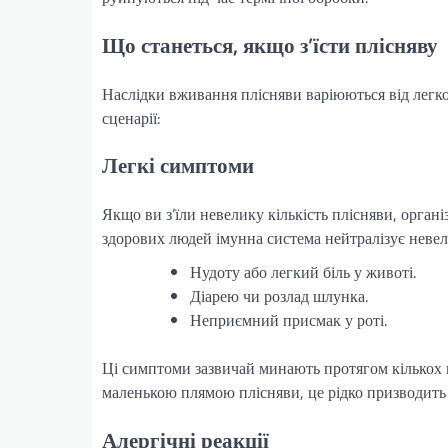
Що станеться, якщо з’їсти плісняву
Наслідки вживання плісняви варіюються від легко
сценарії:
Легкі симптоми
Якщо ви з’їли невелику кількість плісняви, органі
здорових людей імунна система нейтралізує невели
Нудоту або легкий біль у животі.
Діарею чи розлад шлунка.
Неприємний присмак у роті.
Ці симптоми зазвичай минають протягом кількох г
маленькою плямою плісняви, це рідко призводить
Алергічні реакції