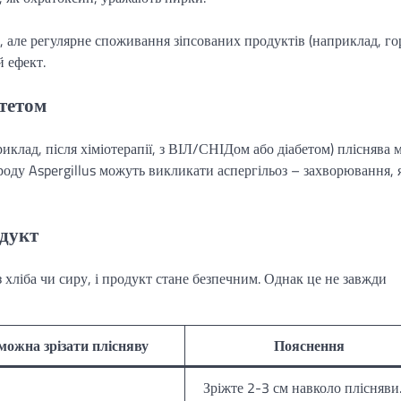
, але регулярне споживання зіпсованих продуктів (наприклад, го
 ефект.
ітетом
клад, після хіміотерапії, з ВІЛ/СНІДом або діабетом) пліснява 
роду Aspergillus можуть викликати аспергільоз – захворювання, 
одукт
з хліба чи сиру, і продукт стане безпечним. Однак це не завжди
можна зрізати плісняву
Пояснення
Зріжте 2-3 см навколо плісняви