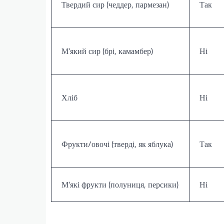
Твердий сир (чеддер, пармезан)
Так
М’який сир (брі, камамбер)
Ні
Хліб
Ні
Фрукти/овочі (тверді, як яблука)
Так
М’які фрукти (полуниця, персики)
Ні