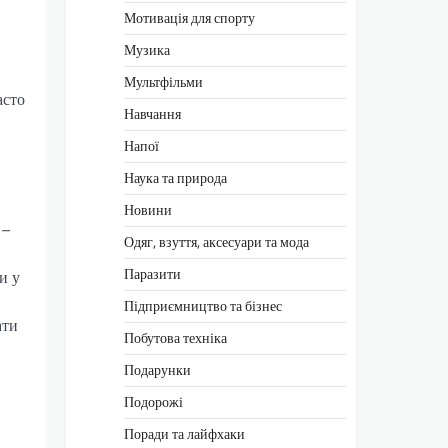
Мотивація для спорту
Музика
Мультфільми
асто
Навчання
Напої
Наука та природа
Новини
 –
Одяг, взуття, аксесуари та мода
Паразити
и у
Підприємництво та бізнес
ати
Побутова техніка
Подарунки
Подорожі
Поради та лайфхаки