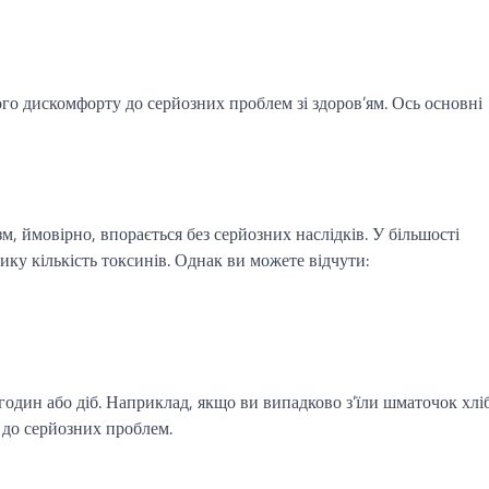
го дискомфорту до серйозних проблем зі здоров’ям. Ось основні
зм, ймовірно, впорається без серйозних наслідків. У більшості
ку кількість токсинів. Однак ви можете відчути:
один або діб. Наприклад, якщо ви випадково з’їли шматочок хліб
 до серйозних проблем.