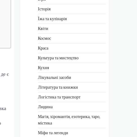
Історія
Їжа та кулінарія
Квіти
Космос
Краса
Культура та мистецтво
Кухня
 де є
Лікувальні засоби
Література та книжки
Логістика та транспорт
Людина
вка
Магія, хіромантія, езотерика, таро,
о
містика
Міфи та легенди