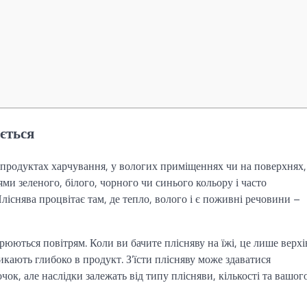
яється
а продуктах харчування, у вологих приміщеннях чи на поверхнях,
ями зеленого, білого, чорного чи синього кольору і часто
існява процвітає там, де тепло, волого і є поживні речовини –
юються повітрям. Коли ви бачите плісняву на їжі, це лише верхі
никають глибоко в продукт. З’їсти плісняву може здаватися
к, але наслідки залежать від типу плісняви, кількості та вашог