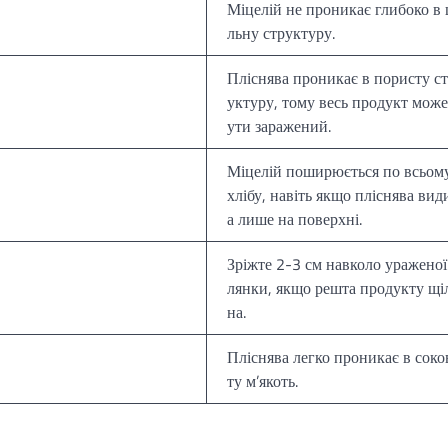
Міцелій не проникає глибоко в 
льну структуру.
Пліснява проникає в пористу с
уктуру, тому весь продукт може
ути заражений.
Міцелій поширюється по всьом
хлібу, навіть якщо пліснява вид
а лише на поверхні.
Зріжте 2-3 см навколо ураженої
лянки, якщо решта продукту щі
на.
Пліснява легко проникає в соко
ту м’якоть.