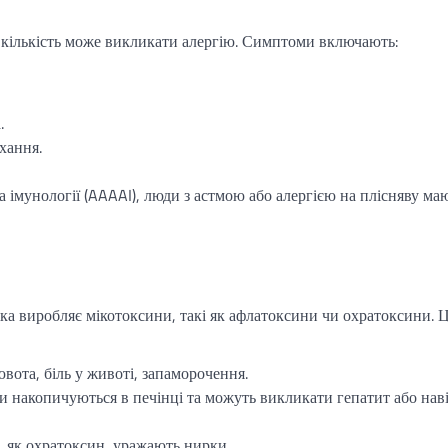
ка кількість може викликати алергію. Симптоми включають:
.
хання.
а імунології (AAAAI), люди з астмою або алергією на плісняву ма
а виробляє мікотоксини, такі як афлатоксини чи охратоксини. Ц
вота, біль у животі, запаморочення.
 накопичуються в печінці та можуть викликати гепатит або нав
, як охратоксин, уражають нирки.