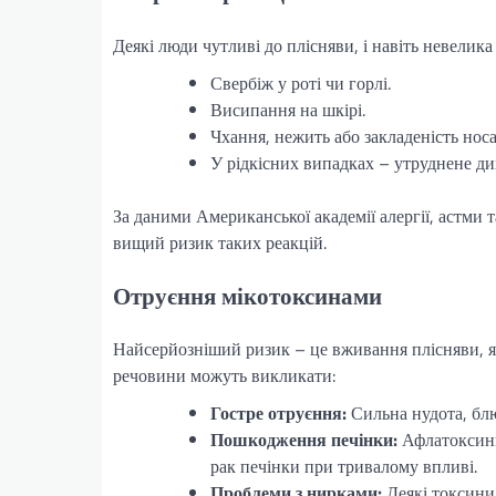
Деякі люди чутливі до плісняви, і навіть невели
Свербіж у роті чи горлі.
Висипання на шкірі.
Чхання, нежить або закладеність носа
У рідкісних випадках – утруднене ди
За даними Американської академії алергії, астми т
вищий ризик таких реакцій.
Отруєння мікотоксинами
Найсерйозніший ризик – це вживання плісняви, як
речовини можуть викликати:
Гостре отруєння:
Сильна нудота, блю
Пошкодження печінки:
Афлатоксини
рак печінки при тривалому впливі.
Проблеми з нирками:
Деякі токсини