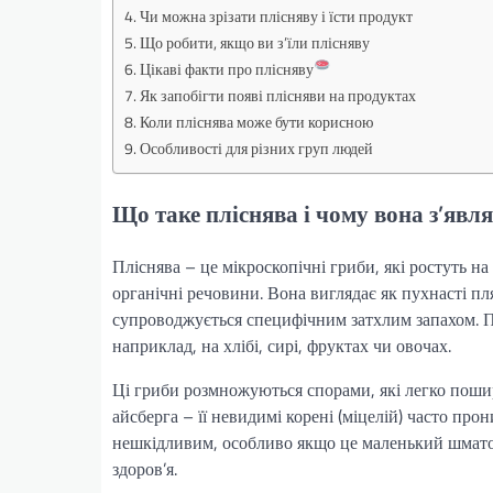
Чи можна зрізати плісняву і їсти продукт
Що робити, якщо ви з’їли плісняву
Цікаві факти про плісняву
Як запобігти появі плісняви на продуктах
Коли пліснява може бути корисною
Особливості для різних груп людей
Що таке пліснява і чому вона з’явл
Пліснява – це мікроскопічні гриби, які ростуть н
органічні речовини. Вона виглядає як пухнасті пл
супроводжується специфічним затхлим запахом. Пл
наприклад, на хлібі, сирі, фруктах чи овочах.
Ці гриби розмножуються спорами, які легко пошир
айсберга – її невидимі корені (міцелій) часто про
нешкідливим, особливо якщо це маленький шматочо
здоров’я.