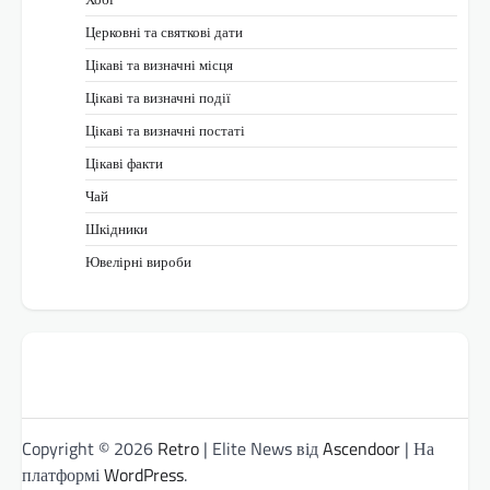
Церковні та святкові дати
Цікаві та визначні місця
Цікаві та визначні події
Цікаві та визначні постаті
Цікаві факти
Чай
Шкідники
Ювелірні вироби
Copyright © 2026
Retro
| Elite News від
Ascendoor
| На
платформі
WordPress
.