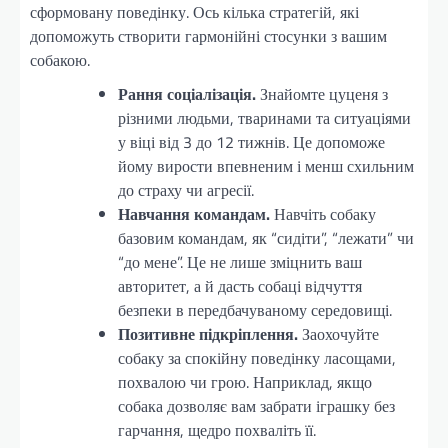
сформовану поведінку. Ось кілька стратегій, які
допоможуть створити гармонійні стосунки з вашим
собакою.
Рання соціалізація.
Знайомте цуценя з
різними людьми, тваринами та ситуаціями
у віці від 3 до 12 тижнів. Це допоможе
йому вирости впевненим і менш схильним
до страху чи агресії.
Навчання командам.
Навчіть собаку
базовим командам, як “сидіти”, “лежати” чи
“до мене”. Це не лише зміцнить ваш
авторитет, а й дасть собаці відчуття
безпеки в передбачуваному середовищі.
Позитивне підкріплення.
Заохочуйте
собаку за спокійну поведінку ласощами,
похвалою чи грою. Наприклад, якщо
собака дозволяє вам забрати іграшку без
гарчання, щедро похваліть її.