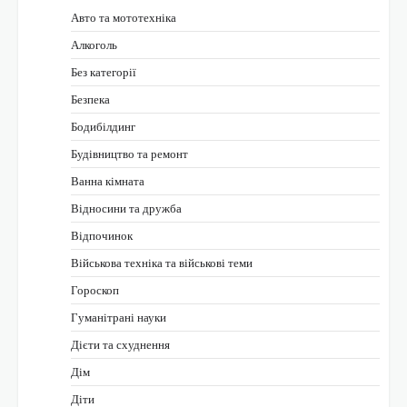
Авто та мототехніка
Алкоголь
Без категорії
Безпека
Бодибілдинг
Будівництво та ремонт
Ванна кімната
Відносини та дружба
Відпочинок
Військова техніка та військові теми
Гороскоп
Гуманітрані науки
Дієти та схуднення
Дім
Діти