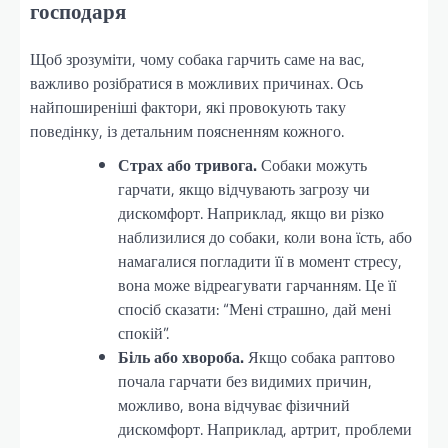
господаря
Щоб зрозуміти, чому собака гарчить саме на вас,
важливо розібратися в можливих причинах. Ось
найпоширеніші фактори, які провокують таку
поведінку, із детальним поясненням кожного.
Страх або тривога.
Собаки можуть
гарчати, якщо відчувають загрозу чи
дискомфорт. Наприклад, якщо ви різко
наблизилися до собаки, коли вона їсть, або
намагалися погладити її в момент стресу,
вона може відреагувати гарчанням. Це її
спосіб сказати: “Мені страшно, дай мені
спокій”.
Біль або хвороба.
Якщо собака раптово
почала гарчати без видимих причин,
можливо, вона відчуває фізичний
дискомфорт. Наприклад, артрит, проблеми