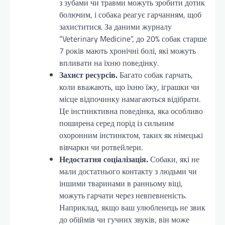
з зубами чи травми можуть зробити дотик
болючим, і собака реагує гарчанням, щоб
захиститися. За даними журналу
“Veterinary Medicine”, до 20% собак старше
7 років мають хронічні болі, які можуть
впливати на їхню поведінку.
Захист ресурсів.
Багато собак гарчать,
коли вважають, що їхню їжу, іграшки чи
місце відпочинку намагаються відібрати.
Це інстинктивна поведінка, яка особливо
поширена серед порід із сильним
охоронним інстинктом, таких як німецькі
вівчарки чи ротвейлери.
Недостатня соціалізація.
Собаки, які не
мали достатнього контакту з людьми чи
іншими тваринами в ранньому віці,
можуть гарчати через невпевненість.
Наприклад, якщо ваш улюбленець не звик
до обіймів чи гучних звуків, він може