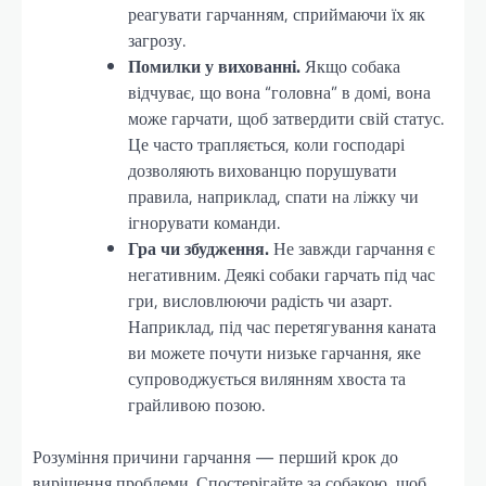
реагувати гарчанням, сприймаючи їх як
загрозу.
Помилки у вихованні.
Якщо собака
відчуває, що вона “головна” в домі, вона
може гарчати, щоб затвердити свій статус.
Це часто трапляється, коли господарі
дозволяють вихованцю порушувати
правила, наприклад, спати на ліжку чи
ігнорувати команди.
Гра чи збудження.
Не завжди гарчання є
негативним. Деякі собаки гарчать під час
гри, висловлюючи радість чи азарт.
Наприклад, під час перетягування каната
ви можете почути низьке гарчання, яке
супроводжується вилянням хвоста та
грайливою позою.
Розуміння причини гарчання — перший крок до
вирішення проблеми. Спостерігайте за собакою, щоб