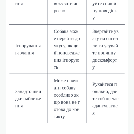
ння
вокувати аг
уйте спокій
ресію
ну поведінк
у
Собака мож
Звертайте ув
е перейти до
агу на сигна
Ігнорування
укусу, якщо
ли та усувай
гарчання
її попередже
те причину
ння ігнорую
дискомфорт
ть
у
Може наляк
Рухайтеся п
ати собаку,
Занадто шви
овільно, дай
особливо як
дке наближе
те собаці час
що вона не г
ння
адаптуватис
отова до кон
я
такту