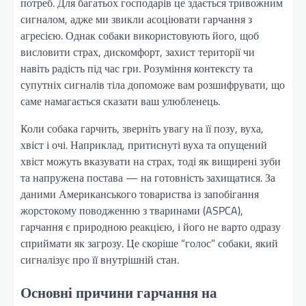
потреб. Для багатьох господарів це здається тривожним
сигналом, адже ми звикли асоціювати гарчання з
агресією. Однак собаки використовують його, щоб
висловити страх, дискомфорт, захист території чи
навіть радість під час гри. Розуміння контексту та
супутніх сигналів тіла допоможе вам розшифрувати, що
саме намагається сказати ваш улюбленець.
Коли собака гарчить, зверніть увагу на її позу, вуха,
хвіст і очі. Наприклад, притиснуті вуха та опущений
хвіст можуть вказувати на страх, тоді як вищирені зуби
та напружена постава — на готовність захищатися. За
даними Американського товариства із запобігання
жорстокому поводженню з тваринами (ASPCA),
гарчання є природною реакцією, і його не варто одразу
сприймати як загрозу. Це скоріше “голос” собаки, який
сигналізує про її внутрішній стан.
Основні причини гарчання на