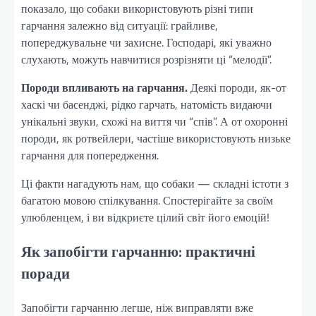
показало, що собаки використовують різні типи
гарчання залежно від ситуації: грайливе,
попереджувальне чи захисне. Господарі, які уважно
слухають, можуть навчитися розрізняти ці “мелодії”.
Породи впливають на гарчання.
Деякі породи, як-от
хаскі чи басенджі, рідко гарчать, натомість видаючи
унікальні звуки, схожі на виття чи “спів”. А от охоронні
породи, як ротвейлери, частіше використовують низьке
гарчання для попередження.
Ці факти нагадують нам, що собаки — складні істоти з
багатою мовою спілкування. Спостерігайте за своїм
улюбленцем, і ви відкриєте цілий світ його емоцій!
Як запобігти гарчанню: практичні
поради
Запобігти гарчанню легше, ніж виправляти вже