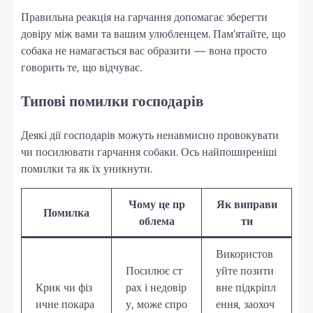
Правильна реакція на гарчання допомагає зберегти
довіру між вами та вашим улюбленцем. Пам’ятайте, що
собака не намагається вас образити — вона просто
говорить те, що відчуває.
Типові помилки господарів
Деякі дії господарів можуть ненавмисно провокувати
чи посилювати гарчання собаки. Ось найпоширеніші
помилки та як їх уникнути.
Чому це пр
Як виправи
Помилка
облема
ти
Використов
Посилює ст
уйте позити
Крик чи фіз
рах і недовір
вне підкріпл
ичне покара
у, може спро
ення, заохоч