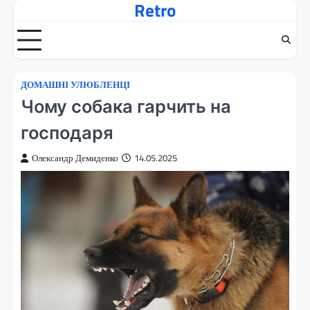
Retro
Перейти
до
вмісту
ДОМАШНІ УЛЮБЛЕНЦІ
Чому собака гарчить на
господаря
Олександр Демиденко
14.05.2025