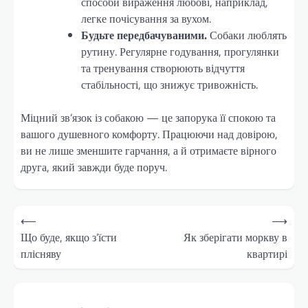
способи вираження любові, наприклад,
легке почісування за вухом.
Будьте передбачуваними.
Собаки люблять
рутину. Регулярне годування, прогулянки
та тренування створюють відчуття
стабільності, що знижує тривожність.
Міцний зв’язок із собакою — це запорука її спокою та
вашого душевного комфорту. Працюючи над довірою,
ви не лише зменшите гарчання, а й отримаєте вірного
друга, який завжди буде поруч.
Навігація
⟵
⟶
записів
Що буде, якщо з’їсти
Як зберігати моркву в
плісняву
квартирі