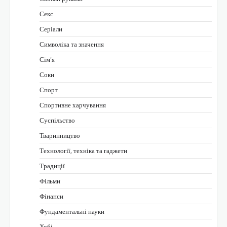
Секс
Серіали
Символіка та значення
Сім’я
Соки
Спорт
Спортивне харчування
Суспільство
Тваринництво
Технології, техніка та гаджети
Традиції
Фільми
Фінанси
Фундаментальні науки
Хобі