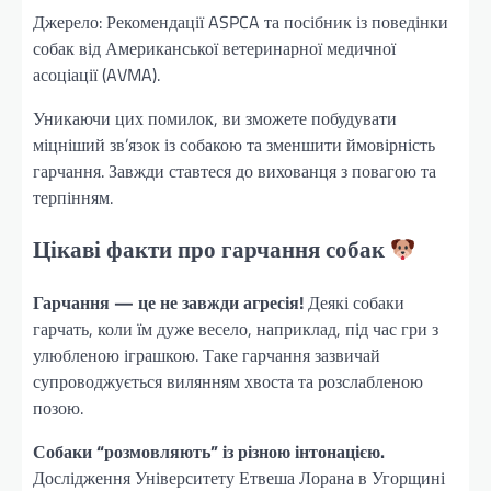
Джерело: Рекомендації ASPCA та посібник із поведінки
собак від Американської ветеринарної медичної
асоціації (AVMA).
Уникаючи цих помилок, ви зможете побудувати
міцніший зв’язок із собакою та зменшити ймовірність
гарчання. Завжди ставтеся до вихованця з повагою та
терпінням.
Цікаві факти про гарчання собак
Гарчання — це не завжди агресія!
Деякі собаки
гарчать, коли їм дуже весело, наприклад, під час гри з
улюбленою іграшкою. Таке гарчання зазвичай
супроводжується вилянням хвоста та розслабленою
позою.
Собаки “розмовляють” із різною інтонацією.
Дослідження Університету Етвеша Лорана в Угорщині