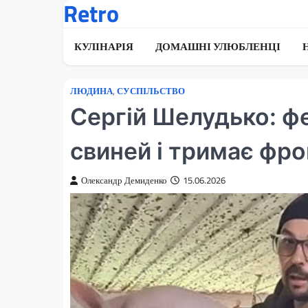
Retro
Перейти
до
вмісту
КУЛІНАРІЯ
ДОМАШНІ УЛЮБЛЕНЦІ
ЛЮДИНА
,
СУСПІЛЬСТВО
Сергій Шелудько: фе
свиней і тримає фро
Олександр Демиденко
15.06.2026