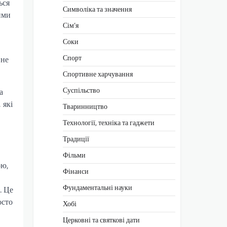
ься
Символіка та значення
ими
Сім’я
Соки
Спорт
 не
Спортивне харчування
Суспільство
а
 які
Тваринництво
Технології, техніка та гаджети
Традиції
Фільми
ою,
Фінанси
Фундаментальні науки
. Це
осто
Хобі
Церковні та святкові дати