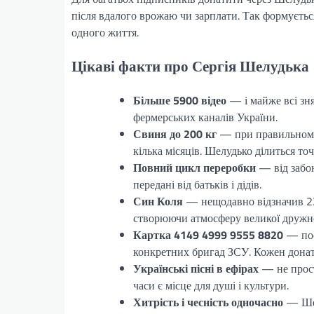
після вдалого врожаю чи зарплати. Так формуєтьс
одного життя.
Цікаві факти про Сергія Шелудька
Більше 5900 відео
— і майже всі зня
фермерських каналів України.
Свиня до 200 кг
— при правильному 
кілька місяців. Шелудько ділиться т
Повний цикл переробки
— від забою
передані від батьків і дідів.
Син Коля
— нещодавно відзначив 22-р
створюючи атмосферу великої дружної
Картка 4149 4999 9555 8820
— пос
конкретних бригад ЗСУ. Кожен донат ф
Українські пісні в ефірах
— не прост
часи є місце для душі і культури.
Хитрість і чесність одночасно
— Шел