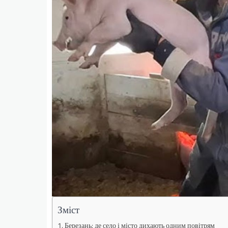
Зміст
Березань: де село і місто дихають одним повітрям