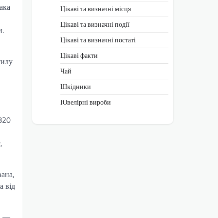
ака
Цікаві та визначні місця
Цікаві та визначні події
и.
Цікаві та визначні постаті
Цікаві факти
тилу
Чай
Шкідники
Ювелірні вироби
820
,
вана,
а від
ь —