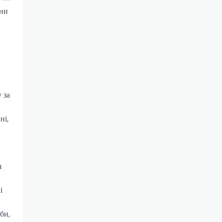
они
 за
ні,
я
і
би,