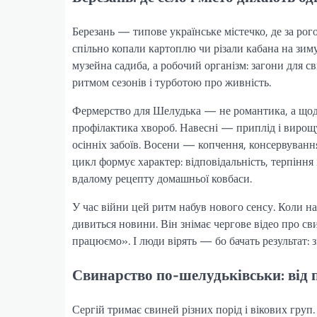
Березань — типове українське містечко, де за рог
спільно копали картоплю чи різали кабана на зим
музейна садиба, а робочий організм: загони для св
ритмом сезонів і турботою про живність.
Фермерство для Шелудька — не романтика, а щоде
профілактика хвороб. Навесні — приплід і вирощу
осінніх забоїв. Восени — копчення, консервування,
цикл формує характер: відповідальність, терпінн
вдалому рецепту домашньої ковбаси.
У час війни цей ритм набув нового сенсу. Коли на
дивиться новини. Він знімає чергове відео про сви
працюємо». І люди вірять — бо бачать результат: 
Свинарство по-шелудьківськи: від 
Сергій тримає свиней різних порід і вікових груп