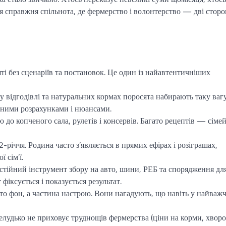
я справжня спільнота, де фермерство і волонтерство — дві стор
ті без сценаріїв та постановок. Це один із найавтентичніших
відгодівлі та натуральних кормах поросята набирають таку вагу
очними розрахунками і нюансами.
 до копченого сала, рулетів і консервів. Багато рецептів — сімей
іччя. Родина часто з’являється в прямих ефірах і розіграшах,
 сім’ї.
тійний інструмент збору на авто, шини, РЕБ та спорядження дл
іксується і показується результат.
о фон, а частина настрою. Вони нагадують, що навіть у найважч
удько не приховує труднощів фермерства (ціни на корми, хворо