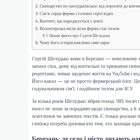
Свинарство по-шелудьківськи: від поросяти до копче
Сім’я: серце ферми і головні герої відео
Контент, що народжується з землі
Волонтерська місія: коли ферма стає тилом
Цікаві факти про Сергія Шелудька
Чому його історія важлива саме зараз
Сергій Шелудько живе в Березані — невеликому мі
запахи сіна, диму від коптильні та хрюкання свин
рецептами, знімає щоденне життя на YouTube і вод
Його канал — це не просто фермерський блог. Це 
годувальником сім’ї, і надійним тилом для ЗСУ.
За кілька років Шелудько зібрав понад 185 тисяч 
нього не лише за порадами щодо свинарства, а й з
освітлення чи завчених текстів. Є тільки реальне п
глибока потреба допомагати тим, хто захищає кра
Березань: де село і місто дихають о