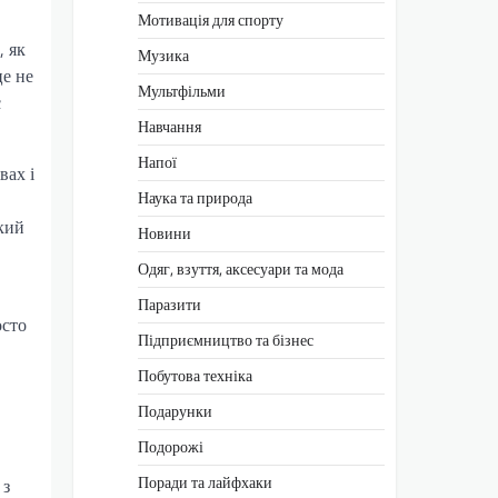
Мотивація для спорту
, як
Музика
це не
Мультфільми
є
Навчання
Напої
вах і
Наука та природа
акий
Новини
Одяг, взуття, аксесуари та мода
Паразити
осто
Підприємництво та бізнес
Побутова техніка
Подарунки
Подорожі
Поради та лайфхаки
 з