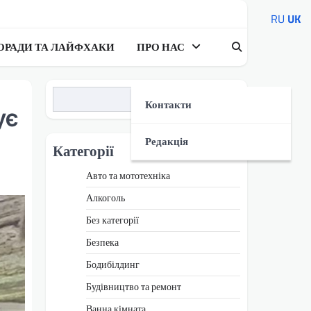
RU
UK
ОРАДИ ТА ЛАЙФХАКИ
ПРО НАС
Пошук
Контакти
ує
Редакція
Категорії
Авто та мототехніка
Алкоголь
Без категорії
Безпека
Бодибілдинг
Будівництво та ремонт
Ванна кімната