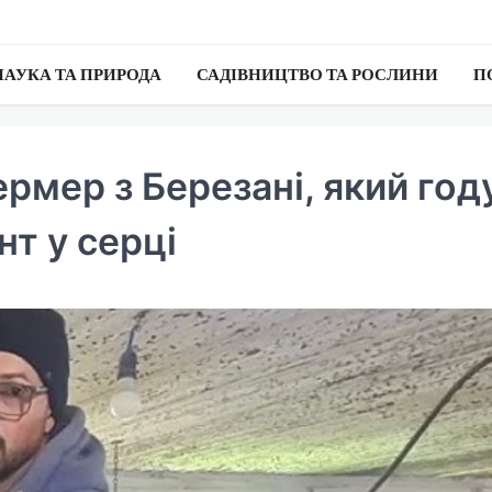
НАУКА ТА ПРИРОДА
САДІВНИЦТВО ТА РОСЛИНИ
П
рмер з Березані, який год
нт у серці