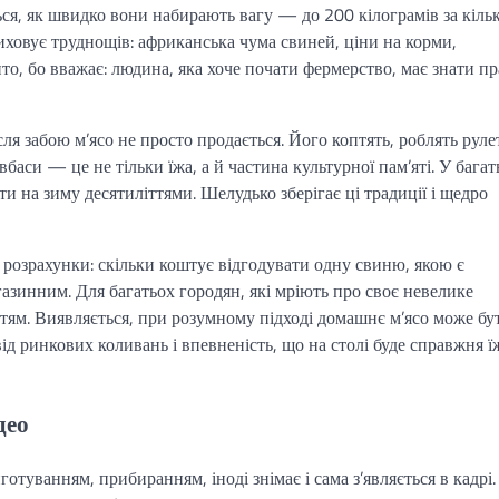
ься, як швидко вони набирають вагу — до 200 кілограмів за кіль
иховує труднощів: африканська чума свиней, ціни на корми,
ито, бо вважає: людина, яка хоче почати фермерство, має знати пр
я забою м’ясо не просто продається. Його коптять, роблять руле
баси — це не тільки їжа, а й частина культурної пам’яті. У багат
и на зиму десятиліттями. Шелудько зберігає ці традиції і щедро
 розрахунки: скільки коштує відгодувати одну свиню, якою є
агазинним. Для багатьох городян, які мріють про своє невелике
тям. Виявляється, при розумному підході домашнє м’ясо може бут
д ринкових коливань і впевненість, що на столі буде справжня ї
део
отуванням, прибиранням, іноді знімає і сама з’являється в кадрі