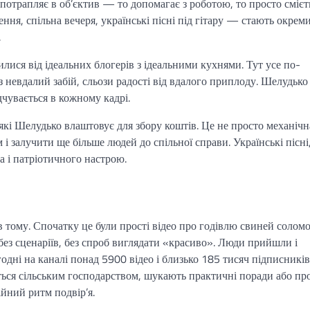
потрапляє в об’єктив — то допомагає з роботою, то просто смієт
ння, спільна вечеря, українські пісні під гітару — стають окрем
.
лися від ідеальних блогерів з ідеальними кухнями. Тут усе по-
з невдалий забій, сльози радості від вдалого приплоду. Шелудько
дчувається в кожному кадрі.
, які Шелудько влаштовує для збору коштів. Це не просто механічн
 і залучити ще більше людей до спільної справи. Українські пісні,
а і патріотичного настрою.
в тому. Спочатку це були прості відео про годівлю свиней солом
 без сценаріїв, без спроб виглядати «красиво». Люди прийшли і
ні на каналі понад 5900 відео і близько 185 тисяч підписників
яться сільським господарством, шукають практичні поради або пр
ійний ритм подвір’я.