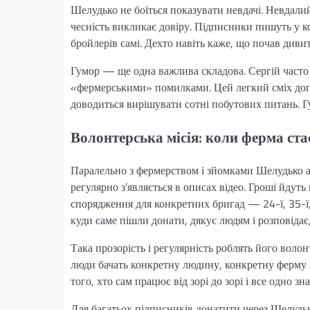
Шелудько не боїться показувати невдачі. Невдали
чесність викликає довіру. Підписники пишуть у к
бройлерів самі. Дехто навіть каже, що почав диви
Гумор — ще одна важлива складова. Сергій часто 
«фермерськими» помилками. Цей легкий сміх допо
доводиться вирішувати сотні побутових питань. Гу
Волонтерська місія: коли ферма ста
Паралельно з фермерством і зйомками Шелудько 
регулярно з’являється в описах відео. Гроші йдуть
спорядження для конкретних бригад — 24-ї, 35-ї, 
куди саме пішли донати, дякує людям і розповідає
Така прозорість і регулярність роблять його волон
люди бачать конкретну людину, конкретну ферму і
того, хто сам працює від зорі до зорі і все одно 
Для багатьох підписників донатити через Шелудьк