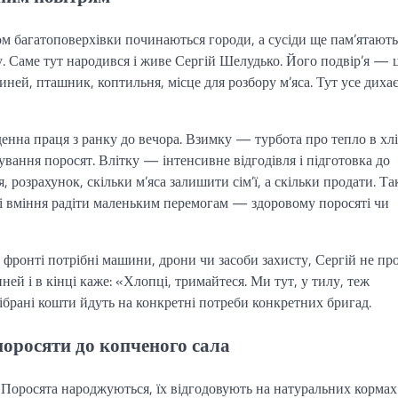
ом багатоповерхівки починаються городи, а сусіди ще пам’ятають
у. Саме тут народився і живе Сергій Шелудько. Його подвір’я — 
иней, пташник, коптильня, місце для розбору м’яса. Тут усе диха
нна праця з ранку до вечора. Взимку — турбота про тепло в хлі
вання поросят. Влітку — інтенсивне відгодівля і підготовка до
 розрахунок, скільки м’яса залишити сім’ї, а скільки продати. Т
я і вміння радіти маленьким перемогам — здоровому поросяті чи
 фронті потрібні машини, дрони чи засоби захисту, Сергій не пр
ней і в кінці каже: «Хлопці, тримайтеся. Ми тут, у тилу, теж
зібрані кошти йдуть на конкретні потреби конкретних бригад.
поросяти до копченого сала
. Поросята народжуються, їх відгодовують на натуральних кормах