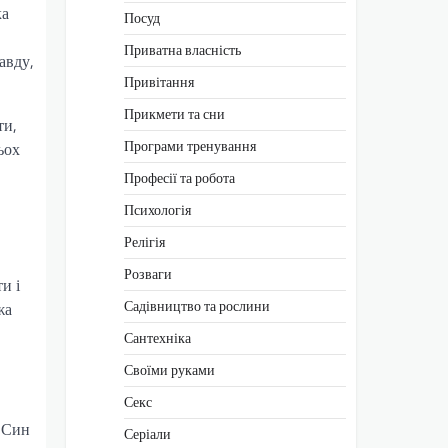
ка
Посуд
Приватна власність
авду,
Привітання
Прикмети та сни
ти,
Програми тренування
ьох
Професії та робота
Психологія
Релігія
Розваги
и і
Садівництво та рослини
жа
Сантехніка
Своїми руками
Секс
. Син
Серіали