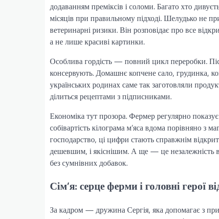
додаванням преміксів і соломи. Багато хто дивуєт
місяців при правильному підході. Шелудько не пр
ветеринарні ризики. Він розповідає про все відкр
а не лише красиві картинки.
Особлива гордість — повний цикл переробки. Післ
консервують. Домашнє копчене сало, грудинка, ков
українських родинах саме так заготовляли продукт
ділиться рецептами з підписниками.
Економіка тут прозора. Фермер регулярно показує
собівартість кілограма м’яса вдома порівняно з м
господарство, ці цифри стають справжнім відкрит
дешевшим, і якіснішим. А ще — це незалежність ві
без сумнівних добавок.
Сім’я: серце ферми і головні герої ві
За кадром — дружина Сергія, яка допомагає з приг