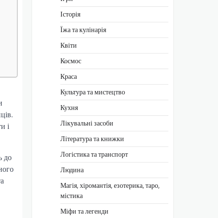
Історія
Їжа та кулінарія
Квіти
Космос
Краса
Культура та мистецтво
и
Кухня
ців.
Лікувальні засоби
и і
Література та книжки
Логістика та транспорт
ь до
ного
Людина
та
Магія, хіромантія, езотерика, таро,
містика
Міфи та легенди