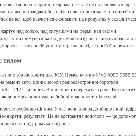
й забій, хвороба тварини, неврожай — усе це потрапляє в кадр. Т
оментарях, що завдяки його відео наважилися завести свиней чи
тися канал, щоб навчитися економити на продуктах у складні час
жартує над собою, над ситуаціями на фермі, над своїми
магає витримувати важкі дні, коли на фронті гинуть люди, а в 
мор тут — не спосіб уникнути реальності, а спосіб її пережити.
є тилом
активно збирає кошти для ЗСУ. Номер картки 4149 4999 9555 8
 на ремонт авто, шини, засоби радіоелектронної боротьби,
43-ї, 117-ї та інших. Він не просто переказує гроші. Він показує
, як допомога вплинула на бойові можливості підрозділів.
терство особливо цінним. У час, коли довіра до зборів іноді підір
 конкретні результати. Це не абстрактна допомога — це допомог
знаходить сили підтримувати фронт.
а стало звичкою. Хтось переказує невеликі суми щомісяця, хтос