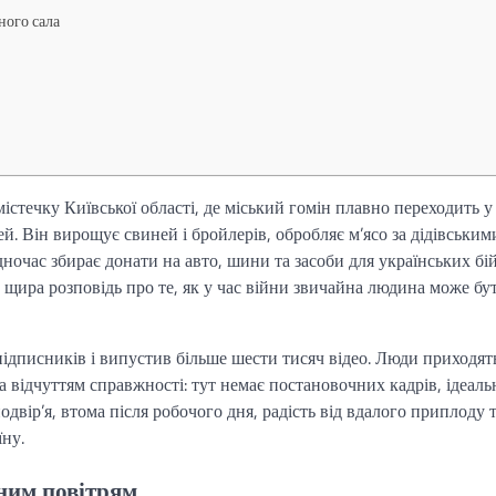
ного сала
стечку Київської області, де міський гомін плавно переходить у
ей. Він вирощує свиней і бройлерів, обробляє м’ясо за дідівським
ночас збирає донати на авто, шини та засоби для українських бій
щира розповідь про те, як у час війни звичайна людина може бут
підписників і випустив більше шести тисяч відео. Люди приходят
а відчуттям справжності: тут немає постановочних кадрів, ідеаль
одвір’я, втома після робочого дня, радість від вдалого приплоду 
їну.
дним повітрям