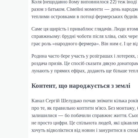
Коля (нещодавно йому виповнилося 22) теж іноді 
разом з батьком. Сімейні моменти — день народже
теплими островками в потоці фермерських буднів
Саме ця щирість і приваблює глядачів. Люди втоми
справжньому: брудні чоботи після хліва, сміх чере
грає роль «народного фермера». Він ним є. І це ві
Родина часто бере участь у розіграшах і лотереях
роздача призів. Це спосіб сказати дякую донаторам
лунають у прямих ефірах, додають ще більше тепл
Контент, що народжується з землі
Канал Сергій Шелудько почав знімати кілька рокі
про те, як правильно коптити м’ясо. Без монтажу,
залишилися — бо побачили справжнє життя. Сьогод
не просто цифри. Це спільнота людей, які цікавл
хочуть відволіктися від новин і зануритися в спок