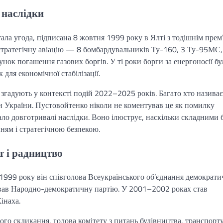
і наслідки
ала угода, підписана 8 жовтня 1999 року в Ялті з тодішнім прем
стратегічну авіацію — 8 бомбардувальників Ту-160, 3 Ту-95МС
нок погашення газових боргів. У ті роки борги за енергоносії бу
для економічної стабілізації.
и згадують у контексті подій 2022–2025 років. Багато хто називає
и України. Пустовойтенко ніколи не коментував це як помилку
ало довготривалі наслідки. Воно ілюструє, наскільки складними 
ям і стратегічною безпекою.
т і радництво
З 1999 року він співголова Всеукраїнського об’єднання демократ
вав Народно-демократичну партію. У 2001–2002 роках став
інаха.
о скликання, голова комітету з питань будівництва, транспорту