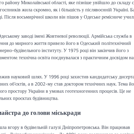
о району Миколаївської області, яке пізніше увійшло до складу 
госпників жила скромно, як і більшість у післявоєнній Україні. Б
ці. Після восьмирічної школи він пішов у Одеське ремісниче учи
еському заводі імені Жовтневої революції. Армійська служба в
ення до мирного життя привело його в Одеський політехнічний
ерно-будівельного інституту. У 1975 році він закінчив його з
ментом: технічна освіта поєднувалася з практичним досвідом на
овжив науковий шлях. У 1996 році захистив кандидатську дисерт
них об’єктів, а в 2002-му став доктором технічних наук. Тема й
ного простору України в умовах геотехногенних процесів. Це не
альних проєктах будівництва.
майстра до голови міськради
шла вгору в будівельній галузі Дніпропетровська. Він працював