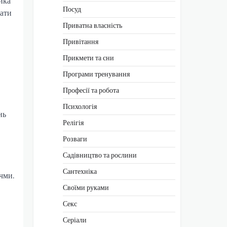
ика
Посуд
вати
Приватна власність
Привітання
Прикмети та сни
Програми тренування
Професії та робота
Психологія
нь
Релігія
Розваги
Садівництво та рослини
Сантехніка
чми.
Своїми руками
Секс
Серіали