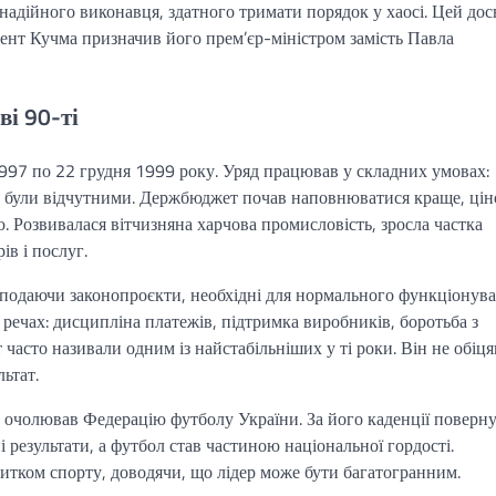
 надійного виконавця, здатного тримати порядок у хаосі. Цей дос
ент Кучма призначив його прем’єр-міністром замість Павла
ві 90-ті
997 по 22 грудня 1999 року. Уряд працював у складних умовах:
ати були відчутними. Держбюджет почав наповнюватися краще, цін
. Розвивалася вітчизняна харчова промисловість, зросла частка
ів і послуг.
подаючи законопроєкти, необхідні для нормального функціонув
речах: дисципліна платежів, підтримка виробників, боротьба з
 часто називали одним із найстабільніших у ті роки. Він не обіця
ьтат.
 очолював Федерацію футболу України. За його каденції поверн
 результати, а футбол став частиною національної гордості.
итком спорту, доводячи, що лідер може бути багатогранним.