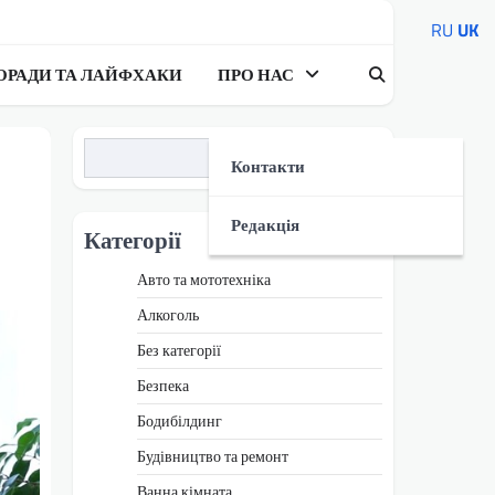
RU
UK
ОРАДИ ТА ЛАЙФХАКИ
ПРО НАС
Пошук
Контакти
Редакція
Категорії
Авто та мототехніка
Алкоголь
Без категорії
Безпека
Бодибілдинг
Будівництво та ремонт
Ванна кімната