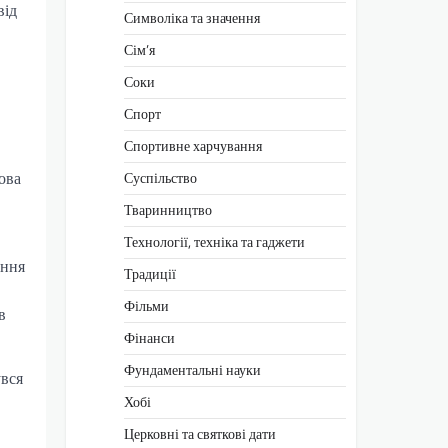
від
Символіка та значення
Сім’я
Соки
Спорт
Спортивне харчування
ова
Суспільство
Тваринництво
Технології, техніка та гаджети
ання
Традиції
Фільми
в
Фінанси
Фундаментальні науки
увся
Хобі
Церковні та святкові дати