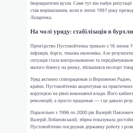
бюрократичні вузли. Саме тут він набув репутації
став вирішальним, коли в липні 1997 року презид
Лазаренка.
На чолі уряду: стабілізація в бурхли
Прем’єрство Пустовойтенка тривало з 16 липня 1
інфляція, борги, тіньова економіка. Але результ
ситуація стала контрольованою та передбачуваною
малого бізнесу на ринку, збільшився експорт товар
Уряд активно співпрацював із Верховною Радою, 
країни. Пустовойтенко акцентував на практичних 
корупцією на рівні виконавчої влади. Його кабінет
революцій, а просто працював — і це давало резул
Паралельно з 1996 по 2000 рік Валерій Павлович
Валерій Лобановський, збірна показувала достойні
Пустовойтенко поєднував державну роботу з розв