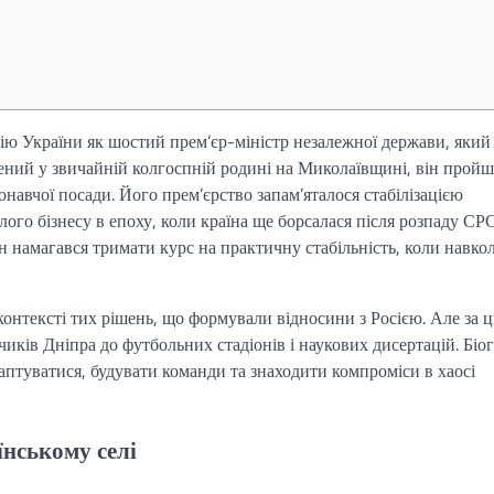
ію України як шостий прем’єр-міністр незалежної держави, який
жений у звичайній колгоспній родині на Миколаївщині, він прой
онавчої посади. Його прем’єрство запам’яталося стабілізацією
ого бізнесу в епоху, коли країна ще борсалася після розпаду СР
 намагався тримати курс на практичну стабільність, коли навко
у контексті тих рішень, що формували відносини з Росією. Але за 
чиків Дніпра до футбольних стадіонів і наукових дисертацій. Біо
аптуватися, будувати команди та знаходити компроміси в хаосі
їнському селі