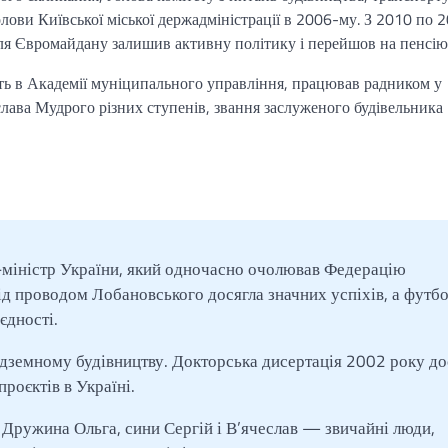
лови Київської міської держадміністрації в 2006-му. З 2010 по 
ля Євромайдану залишив активну політику і перейшов на пенсію
сть в Академії муніципального управління, працював радником у
слава Мудрого різних ступенів, звання заслуженого будівельник
міністр України, який одночасно очолював Федерацію
під проводом Лобановського досягла значних успіхів, а футб
єдності.
ідземному будівництву. Докторська дисертація 2002 року до
роєктів в Україні.
 Дружина Ольга, сини Сергій і В’ячеслав — звичайні люди,