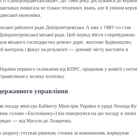
сті «Дніпробудмеханізація». До 1984 року дослужився до керівн
данчиках вимагала не тільки технічних знань, але й уміння керу
дянської економіки.
ської районної ради Дніпропетровська. А вже з 1987-го став
іпропетровської міської ради. Цей період збігся з перебудовою.
я міського господарства: ремонт доріг, житлове будівництво,
 контроль і фокус на результаті — допоміг місту вистояти в
країни першого скликання від КПРС, працював у комісії з пита
 трампліном у велику політику.
 державного управління
в посаду міністра Кабінету Міністрів України в уряді Леоніда Ку
упник голови «Експобанку») він повернувся на цю посаду в липні
рядах — від Масола до Лазаренка.
о апарату: готував рішення, стежив за виконанням, вирішував