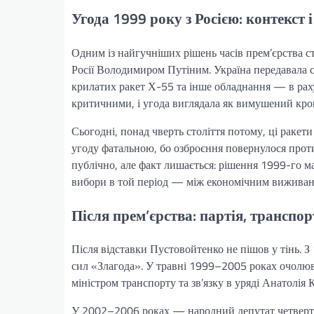
Угода 1999 року з Росією: контекст 
Одним із найгучніших рішень часів прем’єрства ст
Росії Володимиром Путіним. Україна передавала 
крилатих ракет Х-55 та інше обладнання — в раху
критичними, і угода виглядала як вимушений крок 
Сьогодні, понад чверть століття потому, ці ракет
угоду фатальною, бо озброєння повернулося прот
публічно, але факт лишається: рішення 1999-го м
вибори в той період — між економічним виживанн
Після прем’єрства: партія, транспор
Після відставки Пустовойтенко не пішов у тінь. 
сил «Злагода». У травні 1999–2005 роках очолю
міністром транспорту та зв’язку в уряді Анатолія К
У 2002–2006 роках — народний депутат четвертог