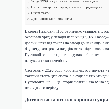
Угода 1999 року з Росією: контекст і наслідки
Після прем’єрства: партія, транспорт і радництво
Цікаві факти
Хронологія ключових посад
Валерій Павлович Пустовойтенко увійшов в істор
очолював уряд у складні часи кінця 90-х. Народ
довгий шлях від токаря на заводі до найвищої вик
бюджету, контролем над цінами та підтримкою мал
Пустовойтенко не просто керував кабінетом — він
панувала невизначеність.
Сьогодні, у 2026 році, його ім’я часто згадують 
фактами стоїть ціла епоха: від будівельних майдан
Пустовойтенка — це історія людини, яка вміла ад
перехідного періоду.
Дитинство та освіта: коріння в укра