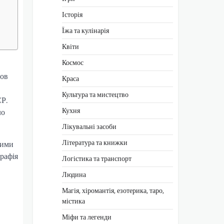
Історія
Їжа та кулінарія
Квіти
Космос
шов
Краса
Культура та мистецтво
СР.
Кухня
ло
Лікувальні засоби
Література та книжки
цими
графія
Логістика та транспорт
Людина
Магія, хіромантія, езотерика, таро,
містика
Міфи та легенди