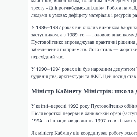
майстром, виконробом, головним інженером у тре
тресту «Дніпротяжбудмеханізація». Робота на май
людьми в умовах дефіциту матеріалів і ресурсів ра
У 1986–1987 роках він очолив виконком Бабушкін
заступником, а з 1989-го — головою виконкому Дн
Пустовойтенко впроваджував практичні рішення дл
забезпечення підприємств. Його стиль — жорсткий
перехідний час.
У 1990–1994 роках він був народним депутатом У
будівництва, архітектури та ЖКГ. Цей досвід став
Міністр Кабінету Міністрів: школа
У квітні–вересні 1993 року Пустовойтенко обійня
Після короткої перерви в банківській сфері (заст
1994-го і працював до липня 1997-го в кількох у
Як міністр Кабміну він координував роботу всьог