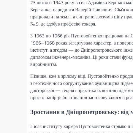
23 лютого 1947 року в селі Адамівка Березанськог
Березанка, народився Валерій Павлович. Сім’я кол
працювали на землі, а син рано зрозумів ціну пра
№ 9, де здобув професію токаря.
З 1963 по 1966 рік Пустовойтенко працював на Од
1966–1968 роках загартувала характер, а поверн
інститут, а згодом — до Дніпропетровського інжен
дипломом інженера-механіка. Ці роки стали фунда
виробництві.
Пізніше, вже в зрілому віці, Пустовойтенко прод
з геотехнічного обґрунтування будівництва підзем
докторської — теорія і практика освоєння підзем
просто папірці: його знання застосовувалися в ре
Зростання в Дніпропетровську: від 
Після інституту кар’єра Пустовойтенка стрімко пі