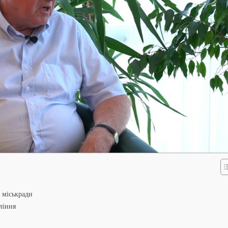
и міськради
ління