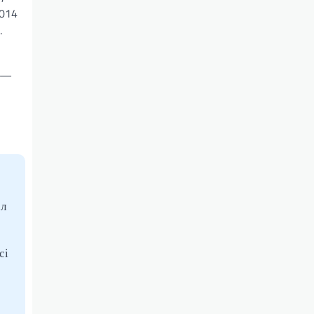
2014
.
а —
ол
сі