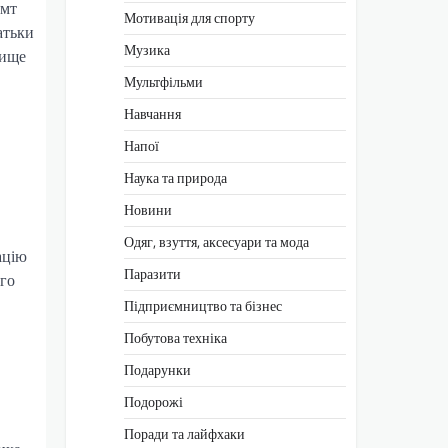
смт
Мотивація для спорту
атьки
Музика
лище
Мультфільми
Навчання
Напої
Наука та природа
Новини
Одяг, взуття, аксесуари та мода
ацію
Паразити
ого
Підприємництво та бізнес
Побутова техніка
Подарунки
Подорожі
Поради та лайфхаки